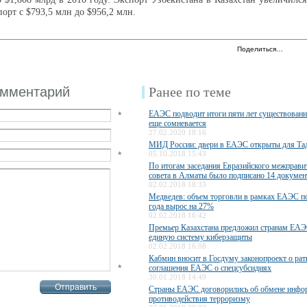
порт с $793,5 млн до $956,2 млн.
Поделиться…
омментарий
Ранее по теме
ЕАЭС подводит итоги пяти лет существования
*
еще сомневается
27.02.2020 18:16
МИД России: двери в ЕАЭС открыты для Та
*
05.10.2018 15:43
По итогам заседания Евразийского межправи
совета в Алматы было подписано 14 докумен
02.02.2018 18:33
Медведев: объем торговли в рамках ЕАЭС п
года вырос на 27%
02.02.2018 16:42
Премьер Казахстана предложил странам ЕАЭ
единую систему киберзащиты
02.02.2018 16:08
Кабмин вносит в Госдуму законопроект о ра
*
соглашения ЕАЭС о спецсубсидиях
30.01.2018 14:49
Страны ЕАЭС договорились об обмене инфо
противодействия терроризму