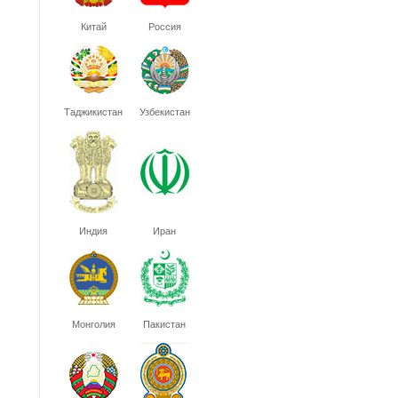
Китай
Россия
Таджикистан
Узбекистан
Индия
Иран
Монголия
Пакистан