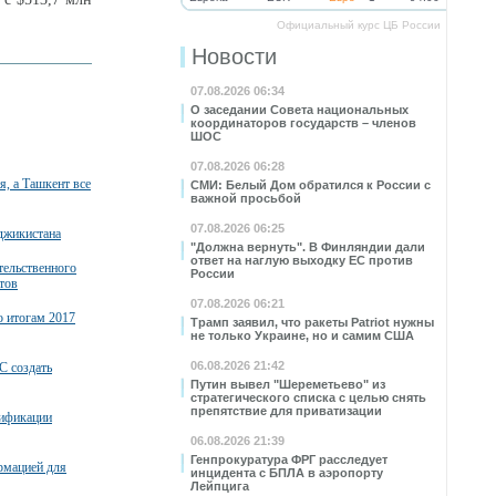
Официальный курс ЦБ России
Новости
07.08.2026 06:34
О заседании Совета национальных
координаторов государств – членов
ШОС
07.08.2026 06:28
, а Ташкент все
СМИ: Белый Дом обратился к России с
важной просьбой
07.08.2026 06:25
джикистана
"Должна вернуть". В Финляндии дали
ответ на наглую выходку ЕС против
тельственного
России
тов
07.08.2026 06:21
о итогам 2017
Трамп заявил, что ракеты Patriot нужны
не только Украине, но и самим США
06.08.2026 21:42
С создать
Путин вывел "Шереметьево" из
стратегического списка с целью снять
препятствие для приватизации
тификации
06.08.2026 21:39
Генпрокуратура ФРГ расследует
рмацией для
инцидента с БПЛА в аэропорту
Лейпцига