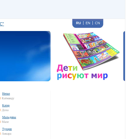
RU
EN
CN
С"
Непал
0
Катманду
Катар
0
Доха
Мальдивы
0
Мале
Турция
0
Анкара