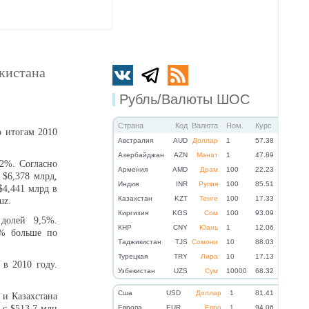
кистана
Рубль/Валюты ШОС
Страна
Код
Валюта
Ном.
Курс
о итогам 2010
Австралия
AUD
Доллар
1
57.38
Азербайджан
AZN
Манат
1
47.89
,2%. Согласно
Армения
AMD
Драм
100
22.23
 $6,378 млрд,
Индия
INR
Рупия
100
85.51
$4,441 млрд в
Казахстан
KZT
Тенге
100
17.33
uz.
Киргизия
KGS
Сом
100
93.09
долей 9,5%.
КНР
CNY
Юань
1
12.06
7% больше по
Таджикистан
TJS
Сомони
10
88.03
Турецкая
TRY
Лира
10
17.13
 в 2010 году.
Узбекистан
UZS
Сум
10000
68.32
Cша
USD
Доллар
1
81.41
 и Казахстана
 с $513,7 млн
Eвропа
EUR
Евро
1
94.06