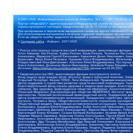
© 2007-2026, Информационное агентство ИнфоРос. Тел.: +7 495 718-84-11, E-
Портал «ИнфоШОС» зарегистрирован в Федеральной службе по надзору в сфе
охраны культурного наследия. Свидетельство Эл № 77-31649 от 04 апреля 200
При цитировании и перепечатке материалов ссылка на портал «ИнфоШОС» об
Для использования материалов в печатных изданиях необходимо письменное 
Если вы увидели ошибку, выделите ее мышкой и нажмите клавиши Ctrl+Enter
©
Создание сайта
- Инфорос, 2007-2026
* Реестр иностранных средств массовой информации, выполняющих функции 
Голос Америки, Idel.Реалии, Кавказ.Реалии, Крым.Реалии, Телеканал Настоя
Алексеевна, Маркелов Сергей Евгеньевич, Камалягин Денис Николаевич, Апах
Борисович, Ярош Юлия Петровна, Чуракова Ольга Владимировна, Железнова М
Рождественский Илья Дмитриевич, Апухтина Юлия Владимировна, Постернак Ал
Алеся Алексеевна, Долинина Ирина Николаевна, Шлейнов Роман Юрьевич, Ани
Источник:
https://minjust.gov.ru/ru/documents/7755/
данные на
03.09.2021
* Сведения реестра НКО, выполняющих функции иностранного агента:
Фонд защиты прав граждан Штаб, Институт права и публичной политики, Лаб
Открытый Петербург, Феникс ПЛЮС, Лига Избирателей, Правовая инициатива, 
Центр поддержки и содействия развитию средств массовой информации, Горя
Благотворительный фонд охраны здоровья и защиты прав граждан, Благотвори
губерния, Эра здоровья, правозащитное общество Мемориал, Аналитический 
Рязанский Мемориал, Екатеринбургское общество МЕМОРИАЛ, Институт прав ч
партнерства, Пермский региональный правозащитный центр, Гражданское де
Центр развития некоммерческих организаций, Гражданское содействие, Цент
контроль, Человек и Закон, Общественная комиссия по сохранению наследия
Общественный вердикт, Евразийская антимонопольная ассоциация, Чанышева 
Валерьевна, Бурдина Юлия Владимировна, Бойко Анатолий Николаевич, Гусев
Бекханович, Шевченко Дмитрий Александрович, Жданов Иван Юрьевич, Рубано
Каргалицкий Борис Юльевич, Созаев Валерий Валерьевич, Исакова Ирина Ал
Людевиг Марина Зариевна, Федотова Галина Анатольевна, Паутов Юрий Анато
Николаевна, Золотарева Екатерина Александровна, Рачинский Ян Збигневич
Анатольевич, Щур Татьяна Михайловна, Щур Николай Алексеевич, Блинушов 
Дмитриевна, Вититинова Елена Владимировна, Баженова Светлана Куприяновн
Елена Владимировна, Буртина Елена Юрьевна, Гендель Людмила Залмановна,
Владимировна, Подузов Сергей Васильевич, Протасова Ирина Вячеславовна, 