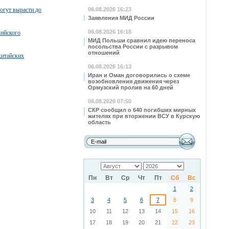
огут вырасти до
06.08.2026 16:23
Заявления МИД России
06.08.2026 16:18
зийского
МИД Польши сравнил идею переноса
посольства России с разрывом
отношений
китайских
06.08.2026 16:13
Иран и Оман договорились о схеме
возобновления движения через
Ормузский пролив на 60 дней
06.08.2026 07:50
СКР сообщил о 640 погибших мирных
жителях при вторжении ВСУ в Курскую
область
Пн
Вт
Ср
Чт
Пт
Сб
Вс
1
2
3
4
5
6
7
8
9
10
11
12
13
14
15
16
17
18
19
20
21
22
23