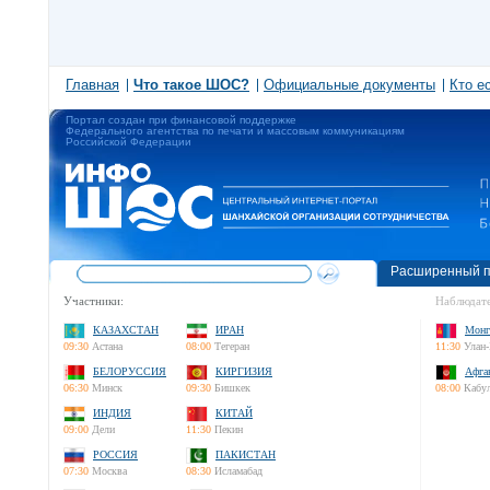
Главная
Что такое ШОС?
Официальные документы
Кто е
Портал создан при финансовой поддержке
Федерального агентства по печати и массовым коммуникациям
Российской Федерации
Расширенный п
Участники:
Наблюдате
КАЗАХСТАН
ИРАН
Монг
09:30
Астана
08:00
Тегеран
11:30
Улан-
БЕЛОРУССИЯ
КИРГИЗИЯ
Афга
06:30
Минск
09:30
Бишкек
08:00
Кабу
ИНДИЯ
КИТАЙ
09:00
Дели
11:30
Пекин
РОССИЯ
ПАКИСТАН
07:30
Москва
08:30
Исламабад