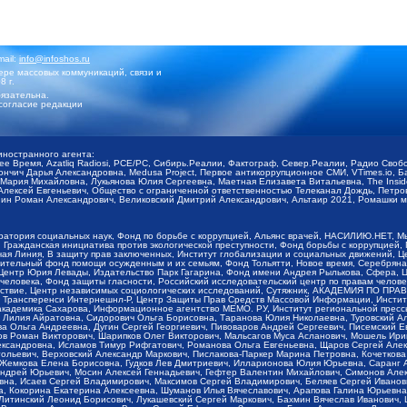
mail:
info@infoshos.ru
ре массовых коммуникаций, связи и
8 г.
язательна.
согласие редакции
иностранного агента:
щее Время, Azatliq Radiosi, PCE/PC, Сибирь.Реалии, Фактограф, Север.Реалии, Радио Св
ончич Дарья Александровна, Medusa Project, Первое антикоррупционное СМИ, VTimes.io, 
ария Михайловна, Лукьянова Юлия Сергеевна, Маетная Елизавета Витальевна, The Insid
ексей Евгеньевич, Общество с ограниченной ответственностью Телеканал Дождь, Петров 
н Роман Александрович, Великовский Дмитрий Александрович, Альтаир 2021, Ромашки мо
оратория социальных наук, Фонд по борьбе с коррупцией, Альянс врачей, НАСИЛИЮ.НЕТ, 
Гражданская инициатива против экологической преступности, Фонд борьбы с коррупцией,
чая Линия, В защиту прав заключенных, Институт глобализации и социальных движений,
тельный фонд помощи осужденным и их семьям, Фонд Тольятти, Новое время, Серебряная т
Центр Юрия Левады, Издательство Парк Гагарина, Фонд имени Андрея Рылькова, Сфера, 
еловека, Фонд защиты гласности, Российский исследовательский центр по правам челове
йствие, Центр независимых социологических исследований, Сутяжник, АКАДЕМИЯ ПО ПР
р Трансперенси Интернешнл-Р, Центр Защиты Прав Средств Массовой Информации, Институ
 академика Сахарова, Информационное агентство МЕМО. РУ, Институт региональной пресс
Лилия Айратовна, Сидорович Ольга Борисовна, Таранова Юлия Николаевна, Туровский Ал
а Ольга Андреевна, Дугин Сергей Георгиевич, Пивоваров Андрей Сергеевич, Писемский Е
в Роман Викторович, Шарипков Олег Викторович, Мальсагов Муса Асланович, Мошель Ири
ександровна, Исламов Тимур Рифгатович, Романова Ольга Евгеньевна, Щаров Сергей Але
льевич, Верховский Александр Маркович, Пислакова-Паркер Марина Петровна, Кочеткова
, Жемкова Елена Борисовна, Гудков Лев Дмитриевич, Илларионова Юлия Юрьевна, Саранг
Андрей Юрьевич, Мосин Алексей Геннадьевич, Гефтер Валентин Михайлович, Симонов Але
а, Исаев Сергей Владимирович, Максимов Сергей Владимирович, Беляев Сергей Иванович
 Кокорина Екатерина Алексеевна, Шуманов Илья Вячеславович, Арапова Галина Юрьевна
Литинский Леонид Борисович, Лукашевский Сергей Маркович, Бахмин Вячеслав Иванович,