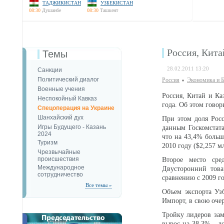
ТАДЖИКИСТАН
УЗБЕКИСТАН
08:30
Душанбе
08:30
Ташкент
Россия, Кит
Темы
28.02.2011 13:20
Санкции
Политический диалог
Россия
Экономика и Б
Военные учения
Россия, Китай и К
Неспокойный Кавказ
года. Об этом говор
Спецоперация на Украине
Шанхайский дух
При этом доля Росс
Игры Будущего - Казань
данным Госкомстата
2024
что на 43,4% больш
Туризм
2010 году ($2,257 мл
Чрезвычайные
происшествия
Второе место сре
Международное
Двусторонний това
сотрудничество
сравнению с 2009 г
Все темы »
Объем экспорта Уз
Импорт, в свою очер
Тройку лидеров зам
вырос на 38,3% - д