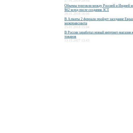
27.01.2018 20:03
Объемы торговли между Россией и Индией м
$62 млрд после создания ЗСТ
26.01.2018 16:06
В Алматы 2 февраля пройдет заседание Евра
межправсовета
25.01.2018 15:04
В России заработал новый интернет-магазин 
товаров
13.11.2017 13:43