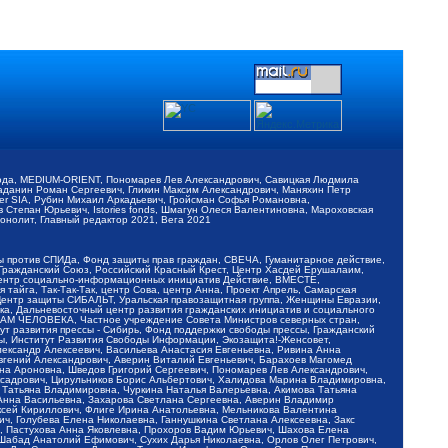
обода, MEDIUM-ORIENT, Пономарев Лев Александрович, Савицкая Людмила
Баданин Роман Сергеевич, Гликин Максим Александрович, Маняхин Петр
er SIA, Рубин Михаил Аркадьевич, Гройсман Софья Романовна,
Степан Юрьевич, Istories fonds, Шмагун Олеся Валентиновна, Мароховская
нолит, Главный редактор 2021, Вега 2021
Мы против СПИДа, Фонд защиты прав граждан, СВЕЧА, Гуманитарное действие,
 Гражданский Союз, Российский Красный Крест, Центр Хасдей Ерушалаим,
 Центр социально-информационных инициатив Действие, ВМЕСТЕ,
айга, Так-Так-Так, центр Сова, центр Анна, Проект Апрель, Самарская
Центр защиты СИБАЛЬТ, Уральская правозащитная группа, Женщины Евразии,
ка, Дальневосточный центр развития гражданских инициатив и социального
АВАМ ЧЕЛОВЕКА, Частное учреждение Совета Министров северных стран,
т развития прессы - Сибирь, Фонд поддержки свободы прессы, Гражданский
ы, Институт Развития Свободы Информации, Экозащита!-Женсовет,
ександр Алексеевич, Васильева Анастасия Евгеньевна, Ривина Анна
вгений Александрович, Аверин Виталий Евгеньевич, Барахоев Магомед
на Ароновна, Шведов Григорий Сергеевич, Пономарев Лев Александрович,
ксадрович, Цирульников Борис Альбертович, Халидова Марина Владимировна,
 Татьяна Владимировна, Чуркина Наталья Валерьевна, Акимова Татьяна
 Анна Васильевна, Захарова Светлана Сергеевна, Аверин Владимир
ксей Кириллович, Флиге Ирина Анатольевна, Мельникова Валентина
, Голубева Елена Николаевна, Ганнушкина Светлана Алексеевна, Закс
, Пастухова Анна Яковлевна, Прохоров Вадим Юрьевич, Шахова Елена
 Шабад Анатолий Ефимович, Сухих Дарья Николаевна, Орлов Олег Петрович,