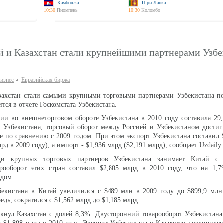
Камбоджа
Шри-Ланка
10:30
Пномпень
10:30
Коломбо
ай и Казахстан стали крупнейшими партнерами Узбе
изнес
Евразийская биржа
азахстан стали самыми крупными торговыми партнерами Узбекистана п
ится в отчете Госкомстата Узбекистана.
ии во внешнеторговом обороте Узбекистана в 2010 году составила 29
 Узбекистана, торговый оборот между Россией и Узбекистаном достиг
е по сравнению с 2009 годом. При этом экспорт Узбекистана составил 
рд в 2009 году), а импорт - $1,936 млрд ($2,191 млрд), сообщает Uzdaily.
ди крупных торговых партнеров Узбекистана занимает Китай с 
рооборот этих стран составил $2,805 млрд в 2010 году, что на 1,
одом.
бекистана в Китай увеличился с $489 млн в 2009 году до $899,9 млн
едь, сократился с $1,562 млрд до $1,185 млрд.
кнул Казахстан с долей 8,3%. Двусторонний товарооборот Узбекистана
о $1,808 млрд в 2010 году. Экспорт Узбекистана в Казахстан увеличился