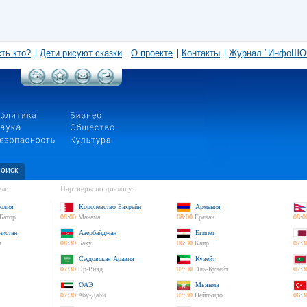
сть кто?
Дети рисуют сказки
О проекте
Контакты
Журнал "ИнфоШО
оиск
ли:
Партнеры по диалогу:
олия
Королевство Бахрейн
Армения
Батор
08:00
Манама
08:00
Ереван
08:0
нистан
Азербайджан
Египет
л
08:30
Баку
06:30
Каир
07:3
Саудовская Аравия
Кувейт
07:30
Эр-Рияд
07:30
Эль-Кувейт
07:3
ОАЭ
Мьянма
07:30
Абу-Даби
07:30
Нейпьидо
06:3