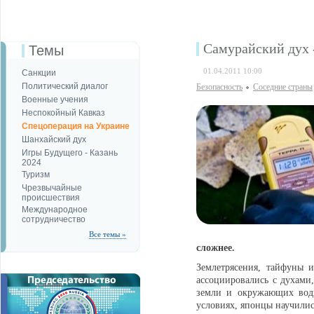
Самурайский дух 
Темы
01.04.2011 10:00
Санкции
Политический диалог
Безопаcность
Соседние страны
Военные учения
Неспокойный Кавказ
Спецоперация на Украине
Шанхайский дух
Игры Будущего - Казань
2024
Туризм
Чрезвычайные
происшествия
Международное
сотрудничество
Все темы »
сложнее.
Землетрясения, тайфуны 
ассоциировались с духами
земли и окружающих водн
условиях, японцы научилис