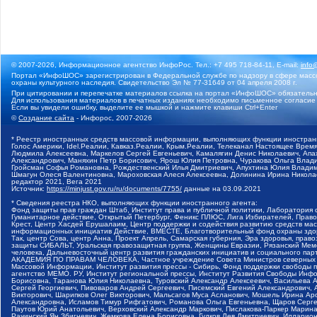
© 2007-2026, Информационное агентство ИнфоРос. Тел.: +7 495 718-84-11, E-mail:
info
Портал «ИнфоШОС» зарегистрирован в Федеральной службе по надзору в сфере массо
охраны культурного наследия. Свидетельство Эл № 77-31649 от 04 апреля 2008 г.
При цитировании и перепечатке материалов ссылка на портал «ИнфоШОС» обязательн
Для использования материалов в печатных изданиях необходимо письменное согласие
Если вы увидели ошибку, выделите ее мышкой и нажмите клавиши Ctrl+Enter
©
Создание сайта
- Инфорос, 2007-2026
* Реестр иностранных средств массовой информации, выполняющих функции иностранн
Голос Америки, Idel.Реалии, Кавказ.Реалии, Крым.Реалии, Телеканал Настоящее Время
Людмила Алексеевна, Маркелов Сергей Евгеньевич, Камалягин Денис Николаевич, Апах
Александрович, Маняхин Петр Борисович, Ярош Юлия Петровна, Чуракова Ольга Влади
Гройсман Софья Романовна, Рождественский Илья Дмитриевич, Апухтина Юлия Владимир
Шмагун Олеся Валентиновна, Мароховская Алеся Алексеевна, Долинина Ирина Никола
редактор 2021, Вега 2021
Источник:
https://minjust.gov.ru/ru/documents/7755/
данные на
03.09.2021
* Сведения реестра НКО, выполняющих функции иностранного агента:
Фонд защиты прав граждан Штаб, Институт права и публичной политики, Лаборатория
Гуманитарное действие, Открытый Петербург, Феникс ПЛЮС, Лига Избирателей, Правов
Крест, Центр Хасдей Ерушалаим, Центр поддержки и содействия развитию средств мас
информационных инициатив Действие, ВМЕСТЕ, Благотворительный фонд охраны здоров
Так, центр Сова, центр Анна, Проект Апрель, Самарская губерния, Эра здоровья, пр
защиты СИБАЛЬТ, Уральская правозащитная группа, Женщины Евразии, Рязанский Мемо
человека, Дальневосточный центр развития гражданских инициатив и социального пар
АКАДЕМИЯ ПО ПРАВАМ ЧЕЛОВЕКА, Частное учреждение Совета Министров северных стр
Массовой Информации, Институт развития прессы - Сибирь, Фонд поддержки свободы 
агентство МЕМО. РУ, Институт региональной прессы, Институт Развития Свободы Инф
Борисовна, Таранова Юлия Николаевна, Туровский Александр Алексеевич, Васильева 
Сергей Георгиевич, Пивоваров Андрей Сергеевич, Писемский Евгений Александрович,
Викторович, Шарипков Олег Викторович, Мальсагов Муса Асланович, Мошель Ирина Ар
Александровна, Исламов Тимур Рифгатович, Романова Ольга Евгеньевна, Щаров Серг
Паутов Юрий Анатольевич, Верховский Александр Маркович, Пислакова-Паркер Марина
Рачинский Ян Збигневич, Жемкова Елена Борисовна, Гудков Лев Дмитриевич, Иллари