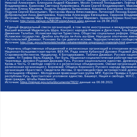
Николай Алексеевич, Блинушов Андрей Юрьевич, Мосин Алексей Геннадьевич, Гефтер
Владимировна, Баженова Светлана Куприяновна, Исаев Сергей Владимирович, Максим
Буртина Елена Юрьевна, Гендель Людмила Залмановна, Кокорина Екатерина Алексеев
Подузов Сергей Васильевич, Протасова Ирина Вячеславовна, Литинский Леонид Борис
Добровольская Анна Дмитриевна, Королева Александра Евгеньевна, Смирнов Владими
Петрович, Полякова Мара Федоровна, Резник Генри Маркович, Захаров Герман Конста
Источник:
http://unro.minjust.ru/NKOForeignAgent.aspx
данные на
28.08.2021
* Единый федеральный список организаций, в том числе иностранных и международны
Высший военный Маджлисуль Шура, Конгресс народов Ичкерии и Дагестана, Аль-Каида, 
Движение Талибан, Исламская партия Туркестана, Общество социальных реформ, Общес
Исламское государство, Джабха аль-Нусра ли-Ахль аш-Шам, Народное ополчение имен
Чистопольский Джамаат, Рохнамо ба суи давлати исломи, Террористическое сообщест
Источник:
http://nac.gov.ru/terroristicheskie-i-ekstremistskie-organizacii-i-materialy.html
данные
* Перечень общественных объединений и религиозных организаций в отношении котор
Национал-большевистская партия, ВЕК РА, Рада земли Кубанской Духовно Родовой Де
Староверов-Инглингов, Нурджулар, К Богодержавию, Таблиги Джамаат, Русское наци
славян, Ат-Такфир Валь-Хиджра, Пит Буль, Национал-социалистическая рабочая парт
Череповца, Духовно-Родовая Держава Русь, Русское национальное единство, Древнер
Кровь и Честь, О свободе совести и о религиозных объединениях, Омская организаци
религиозная организация п. Боровский, Община Коренного Русского народа Щелковског
организация «Братство», Свидетели Иеговы, О противодействии экстремистской деяте
болельщиков «Фирма», Молодежная правозащитная группа МПГ, Курсом Правды и Единен
республика Русь, Арестантское уголовное единство, Башкорт, Нация и свобода, W.H.С
прав граждан, Штабы Навального
Источник:
https://minjust.gov.ru/ru/documents/7822/
данные на
06.08.2021