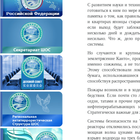
С развитием науки и техни
готовиться к ним по мере
памятка о том, как правиль
и квартирах японцы стара
если выход будет забло
несколько дней и дождать
несильно. Что ж, дело пр
системы.
Но случаются и крупные
землетрясение Канто», про
именно сожжены, а не то
Этому способствовали ло
бумага, использовавшиеся 
способствуя распространен
Пожары возникли и в ходе
бедствия. Если почти сто 
седзи, татами и прочие пре
нефтеперерабатывающих з
Стратегически важные для 
Системы безопасности на "
реакторы отключились пос
мощная волна цунами выз
взрыву водорода на трех б