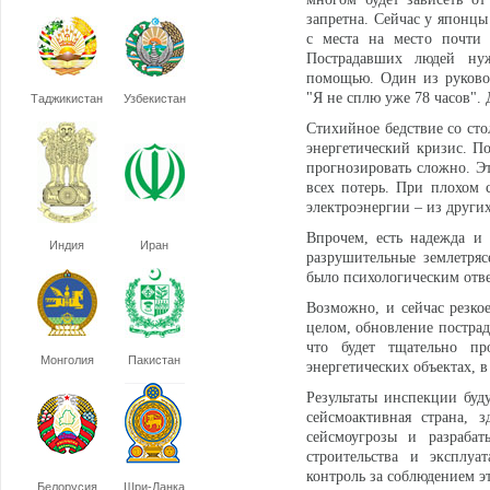
запретна. Сейчас у японцы
с места на место почти 
Пострадавших людей ну
помощью. Один из руково
"Я не сплю уже 78 часов". Д
Таджикистан
Узбекистан
Стихийное бедствие со ст
энергетический кризис. По
прогнозировать сложно. Э
всех потерь. При плохом 
электроэнергии – из других
Впрочем, есть надежда и 
Индия
Иран
разрушительные землетряс
было психологическим отв
Возможно, и сейчас резко
целом, обновление пострад
что будет тщательно пр
Монголия
Пакистан
энергетических объектах, в
Результаты инспекции буд
сейсмоактивная страна, 
сейсмоугрозы и разрабат
строительства и эксплуа
контроль за соблюдением э
Белорусия
Шри-Ланка