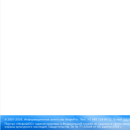
© 2007-2026, Информационное агентство ИнфоРос. Тел.: +7 495 718-84-11, E-mail:
info
Портал «ИнфоШОС» зарегистрирован в Федеральной службе по надзору в сфере массо
охраны культурного наследия. Свидетельство Эл № 77-31649 от 04 апреля 2008 г.