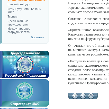
Елеусин Сагиндиков и губ
Шанхайский дух
торгово-экономическом, 
Игры Будущего - Казань
сообщает пресс-служба каз
2024
Туризм
Соглашение позволит ско
Чрезвычайные
год, в нем учтены все пре
происшествия
Международное
«Приграничное взаимодей
сотрудничество
Казахстан развивается дин
Все темы »
отметил на форуме губерна
Он считает, что с 1 июля,
на внешние контуры Тамож
капитала через российско-
«Наступило время для бол
социально-экономического 
создания более благоприя
казахстанского капитала.
накопленных казахстанск
губернатор Оренбургской о