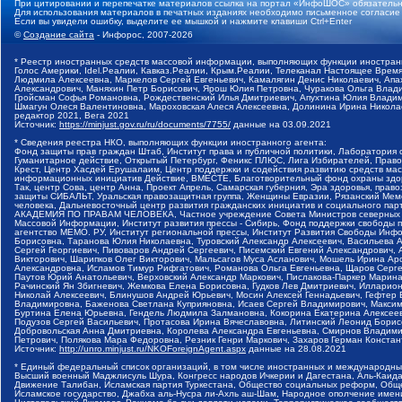
При цитировании и перепечатке материалов ссылка на портал «ИнфоШОС» обязательн
Для использования материалов в печатных изданиях необходимо письменное согласие
Если вы увидели ошибку, выделите ее мышкой и нажмите клавиши Ctrl+Enter
©
Создание сайта
- Инфорос, 2007-2026
* Реестр иностранных средств массовой информации, выполняющих функции иностранн
Голос Америки, Idel.Реалии, Кавказ.Реалии, Крым.Реалии, Телеканал Настоящее Время
Людмила Алексеевна, Маркелов Сергей Евгеньевич, Камалягин Денис Николаевич, Апах
Александрович, Маняхин Петр Борисович, Ярош Юлия Петровна, Чуракова Ольга Влади
Гройсман Софья Романовна, Рождественский Илья Дмитриевич, Апухтина Юлия Владимир
Шмагун Олеся Валентиновна, Мароховская Алеся Алексеевна, Долинина Ирина Никола
редактор 2021, Вега 2021
Источник:
https://minjust.gov.ru/ru/documents/7755/
данные на
03.09.2021
* Сведения реестра НКО, выполняющих функции иностранного агента:
Фонд защиты прав граждан Штаб, Институт права и публичной политики, Лаборатория
Гуманитарное действие, Открытый Петербург, Феникс ПЛЮС, Лига Избирателей, Правов
Крест, Центр Хасдей Ерушалаим, Центр поддержки и содействия развитию средств мас
информационных инициатив Действие, ВМЕСТЕ, Благотворительный фонд охраны здоров
Так, центр Сова, центр Анна, Проект Апрель, Самарская губерния, Эра здоровья, пр
защиты СИБАЛЬТ, Уральская правозащитная группа, Женщины Евразии, Рязанский Мемо
человека, Дальневосточный центр развития гражданских инициатив и социального пар
АКАДЕМИЯ ПО ПРАВАМ ЧЕЛОВЕКА, Частное учреждение Совета Министров северных стр
Массовой Информации, Институт развития прессы - Сибирь, Фонд поддержки свободы 
агентство МЕМО. РУ, Институт региональной прессы, Институт Развития Свободы Инф
Борисовна, Таранова Юлия Николаевна, Туровский Александр Алексеевич, Васильева 
Сергей Георгиевич, Пивоваров Андрей Сергеевич, Писемский Евгений Александрович,
Викторович, Шарипков Олег Викторович, Мальсагов Муса Асланович, Мошель Ирина Ар
Александровна, Исламов Тимур Рифгатович, Романова Ольга Евгеньевна, Щаров Серг
Паутов Юрий Анатольевич, Верховский Александр Маркович, Пислакова-Паркер Марина
Рачинский Ян Збигневич, Жемкова Елена Борисовна, Гудков Лев Дмитриевич, Иллари
Николай Алексеевич, Блинушов Андрей Юрьевич, Мосин Алексей Геннадьевич, Гефтер
Владимировна, Баженова Светлана Куприяновна, Исаев Сергей Владимирович, Максим
Буртина Елена Юрьевна, Гендель Людмила Залмановна, Кокорина Екатерина Алексеев
Подузов Сергей Васильевич, Протасова Ирина Вячеславовна, Литинский Леонид Борис
Добровольская Анна Дмитриевна, Королева Александра Евгеньевна, Смирнов Владими
Петрович, Полякова Мара Федоровна, Резник Генри Маркович, Захаров Герман Конста
Источник:
http://unro.minjust.ru/NKOForeignAgent.aspx
данные на
28.08.2021
* Единый федеральный список организаций, в том числе иностранных и международны
Высший военный Маджлисуль Шура, Конгресс народов Ичкерии и Дагестана, Аль-Каида, 
Движение Талибан, Исламская партия Туркестана, Общество социальных реформ, Общес
Исламское государство, Джабха аль-Нусра ли-Ахль аш-Шам, Народное ополчение имен