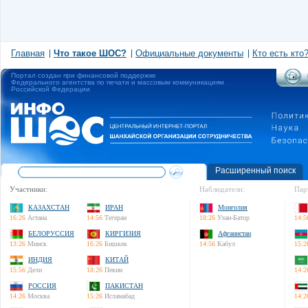
Главная
Что такое ШОС?
Официальные документы
Кто есть кто
Портал создан при финансовой поддержке
Федерального агентства по печати и массовым коммуникациям
Российской Федерации
Расширенный поиск
Участники:
Наблюдатели:
Пар
КАЗАХСТАН
ИРАН
Монголия
16:26
Астана
14:56
Тегеран
18:26
Улан-Батор
14:5
БЕЛОРУССИЯ
КИРГИЗИЯ
Афганистан
13:26
Минск
16:26
Бишкек
14:56
Кабул
15:2
ИНДИЯ
КИТАЙ
15:56
Дели
18:26
Пекин
14:2
РОССИЯ
ПАКИСТАН
14:26
Москва
15:26
Исламабад
14:2