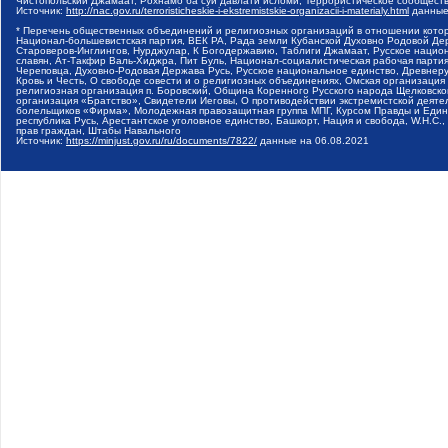
Чистопольский Джамаат, Рохнамо ба суи давлати исломи, Террористическое сообщест
Источник:
http://nac.gov.ru/terroristicheskie-i-ekstremistskie-organizacii-i-materialy.html
данные
* Перечень общественных объединений и религиозных организаций в отношении котор
Национал-большевистская партия, ВЕК РА, Рада земли Кубанской Духовно Родовой Де
Староверов-Инглингов, Нурджулар, К Богодержавию, Таблиги Джамаат, Русское наци
славян, Ат-Такфир Валь-Хиджра, Пит Буль, Национал-социалистическая рабочая парт
Череповца, Духовно-Родовая Держава Русь, Русское национальное единство, Древнер
Кровь и Честь, О свободе совести и о религиозных объединениях, Омская организаци
религиозная организация п. Боровский, Община Коренного Русского народа Щелковског
организация «Братство», Свидетели Иеговы, О противодействии экстремистской деяте
болельщиков «Фирма», Молодежная правозащитная группа МПГ, Курсом Правды и Единен
республика Русь, Арестантское уголовное единство, Башкорт, Нация и свобода, W.H.С
прав граждан, Штабы Навального
Источник:
https://minjust.gov.ru/ru/documents/7822/
данные на
06.08.2021