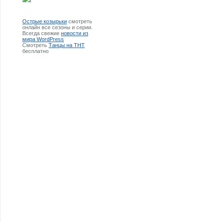
Острые козырьки
смотреть
онлайн все сезоны и серии.
Всегда свежие
новости из
мира WordPress
Смотреть
Танцы на ТНТ
бесплатно