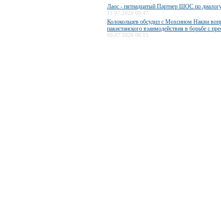
Лаос - пятнадцатый Партнер ШОС по диалог
11.07.2026 09:47
Колокольцев обсудил с Мохсином Накви воп
пакистанского взаимодействия в борьбе с пр
09.07.2026 06:15