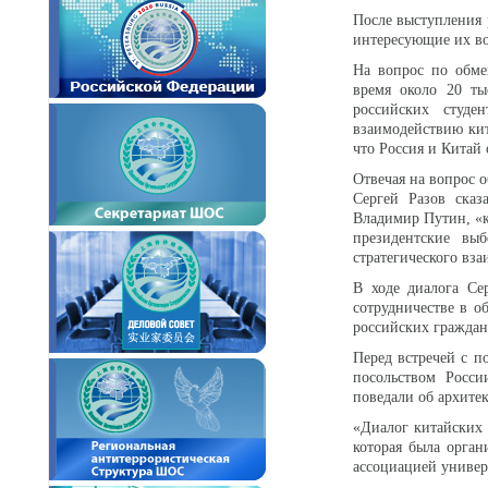
После выступления 
интересующие их в
На вопрос по обме
время около 20 ты
российских студе
взаимодействию кит
что Россия и Китай
Отвечая на вопрос 
Сергей Разов сказ
Владимир Путин, «к
президентские вы
стратегического вз
В ходе диалога Се
сотрудничестве в о
российских граждан
Перед встречей с п
посольством Росси
поведали об архите
«Диалог китайских 
которая была орга
ассоциацией универ