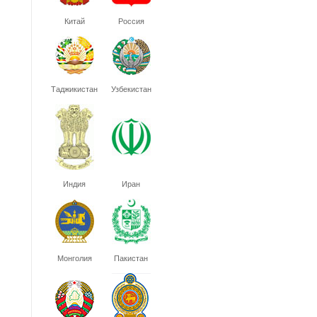
Китай
Россия
Таджикистан
Узбекистан
Индия
Иран
Монголия
Пакистан