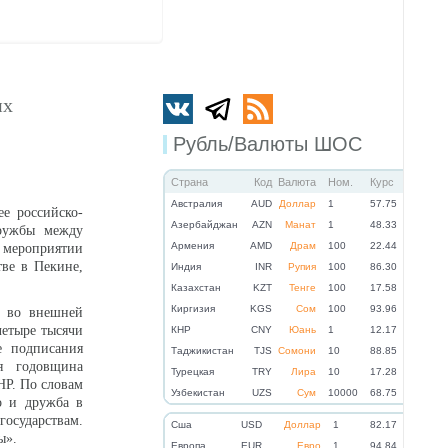
их
Рубль/Валюты ШОС
Страна
Код
Валюта
Ном.
Курс
Австралия
AUD
Доллар
1
57.75
е российско-
Азербайджан
AZN
Манат
1
48.33
дружбы между
Армения
AMD
Драм
100
22.44
 мероприятии
тве в Пекине,
Индия
INR
Рупия
100
86.30
Казахстан
KZT
Тенге
100
17.58
Киргизия
KGS
Сом
100
93.96
м во внешней
четыре тысячи
КНР
CNY
Юань
1
12.17
е подписания
Таджикистан
TJS
Сомони
10
88.85
-я годовщина
Турецкая
TRY
Лира
10
17.28
НР. По словам
Узбекистан
UZS
Сум
10000
68.75
во и дружба в
государствам.
Cша
USD
Доллар
1
82.17
ы».
Eвропа
EUR
Евро
1
94.84