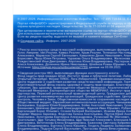
© 2007-2026, Информационное агентство ИнфоРос. Тел.: +7 495 718-84-11, E-
Портал «ИнфоШОС» зарегистрирован в Федеральной службе по надзору в сфе
охраны культурного наследия. Свидетельство Эл № 77-31649 от 04 апреля 200
При цитировании и перепечатке материалов ссылка на портал «ИнфоШОС» об
Для использования материалов в печатных изданиях необходимо письменное 
Если вы увидели ошибку, выделите ее мышкой и нажмите клавиши Ctrl+Enter
©
Создание сайта
- Инфорос, 2007-2026
* Реестр иностранных средств массовой информации, выполняющих функции 
Голос Америки, Idel.Реалии, Кавказ.Реалии, Крым.Реалии, Телеканал Настоя
Алексеевна, Маркелов Сергей Евгеньевич, Камалягин Денис Николаевич, Апах
Борисович, Ярош Юлия Петровна, Чуракова Ольга Владимировна, Железнова М
Рождественский Илья Дмитриевич, Апухтина Юлия Владимировна, Постернак Ал
Алеся Алексеевна, Долинина Ирина Николаевна, Шлейнов Роман Юрьевич, Ани
Источник:
https://minjust.gov.ru/ru/documents/7755/
данные на
03.09.2021
* Сведения реестра НКО, выполняющих функции иностранного агента:
Фонд защиты прав граждан Штаб, Институт права и публичной политики, Лаб
Открытый Петербург, Феникс ПЛЮС, Лига Избирателей, Правовая инициатива, 
Центр поддержки и содействия развитию средств массовой информации, Горя
Благотворительный фонд охраны здоровья и защиты прав граждан, Благотвори
губерния, Эра здоровья, правозащитное общество Мемориал, Аналитический 
Рязанский Мемориал, Екатеринбургское общество МЕМОРИАЛ, Институт прав ч
партнерства, Пермский региональный правозащитный центр, Гражданское де
Центр развития некоммерческих организаций, Гражданское содействие, Цент
контроль, Человек и Закон, Общественная комиссия по сохранению наследия
Общественный вердикт, Евразийская антимонопольная ассоциация, Чанышева 
Валерьевна, Бурдина Юлия Владимировна, Бойко Анатолий Николаевич, Гусев
Бекханович, Шевченко Дмитрий Александрович, Жданов Иван Юрьевич, Рубано
Каргалицкий Борис Юльевич, Созаев Валерий Валерьевич, Исакова Ирина Ал
Людевиг Марина Зариевна, Федотова Галина Анатольевна, Паутов Юрий Анато
Николаевна, Золотарева Екатерина Александровна, Рачинский Ян Збигневич
Анатольевич, Щур Татьяна Михайловна, Щур Николай Алексеевич, Блинушов 
Дмитриевна, Вититинова Елена Владимировна, Баженова Светлана Куприяновн
Елена Владимировна, Буртина Елена Юрьевна, Гендель Людмила Залмановна,
Владимировна, Подузов Сергей Васильевич, Протасова Ирина Вячеславовна, 