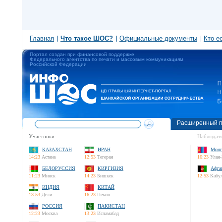
Главная
Что такое ШОС?
Официальные документы
Кто е
Портал создан при финансовой поддержке
Федерального агентства по печати и массовым коммуникациям
Российской Федерации
Расширенный п
Участники:
Наблюдате
КАЗАХСТАН
ИРАН
Монг
14:23
Астана
12:53
Тегеран
16:23
Улан-
БЕЛОРУССИЯ
КИРГИЗИЯ
Афга
11:23
Минск
14:23
Бишкек
12:53
Кабу
ИНДИЯ
КИТАЙ
13:53
Дели
16:23
Пекин
РОССИЯ
ПАКИСТАН
12:23
Москва
13:23
Исламабад