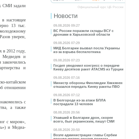
их СМИ задали
Официальный курс ЦБ России
Новости
 в настоящее
ерно 13 тыс.
09.08.2026 09:27
молодежному
ВС России поразили склады ВСУ с
дронами в Харьковской области
Разов уверен,
09.08.2026 07:29
МИД Болгарии вызвал посла Украины
 в 2012 году,
из-за взрыва беспилотника
й Медведев и
09.08.2026 07:23
и закончились
Госдеп уведомил конгресс о передаче
артнерства и
Киеву десятков ракет ATACMS из Турции
09.08.2026 07:16
ко-китайском
Министр обороны Финляндии Хяккянен
отказался передать Киеву ракеты ПВО
 об отношении
09.08.2026 07:12
В Белгороде из-за атаки БПЛА
знакомились с
пострадали 13 человек
тва, а также
08.08.2026 20:56
Упавший в Болгарии дрон, скорее
лог с миром»,
всего, был украинским, пишут СМИ
жь») и Медиа-
08.08.2026 20:50
Возле администрации главы Сербии
прошел митинг против приезда