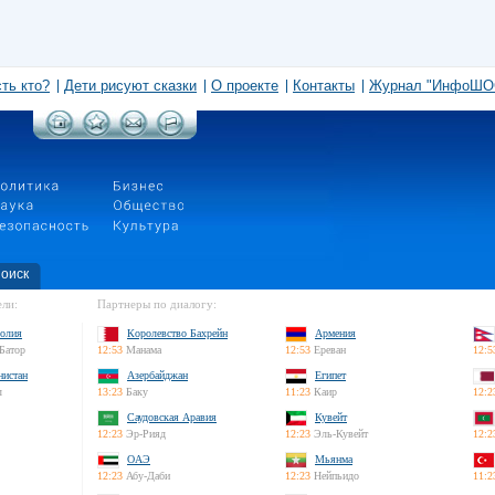
сть кто?
Дети рисуют сказки
О проекте
Контакты
Журнал "ИнфоШО
оиск
ли:
Партнеры по диалогу:
олия
Королевство Бахрейн
Армения
Батор
12:53
Манама
12:53
Ереван
12:5
нистан
Азербайджан
Египет
л
13:23
Баку
11:23
Каир
12:2
Саудовская Аравия
Кувейт
12:23
Эр-Рияд
12:23
Эль-Кувейт
12:2
ОАЭ
Мьянма
12:23
Абу-Даби
12:23
Нейпьидо
11:2