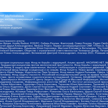
mail:
info@infoshos.ru
ре массовых коммуникаций, связи и
8 г.
язательна.
согласие редакции
иностранного агента:
щее Время, Azatliq Radiosi, PCE/PC, Сибирь.Реалии, Фактограф, Север.Реалии, Радио Св
ончич Дарья Александровна, Medusa Project, Первое антикоррупционное СМИ, VTimes.io, 
ария Михайловна, Лукьянова Юлия Сергеевна, Маетная Елизавета Витальевна, The Insid
ексей Евгеньевич, Общество с ограниченной ответственностью Телеканал Дождь, Петров 
н Роман Александрович, Великовский Дмитрий Александрович, Альтаир 2021, Ромашки мо
оратория социальных наук, Фонд по борьбе с коррупцией, Альянс врачей, НАСИЛИЮ.НЕТ, 
Гражданская инициатива против экологической преступности, Фонд борьбы с коррупцией,
чая Линия, В защиту прав заключенных, Институт глобализации и социальных движений,
тельный фонд помощи осужденным и их семьям, Фонд Тольятти, Новое время, Серебряная т
Центр Юрия Левады, Издательство Парк Гагарина, Фонд имени Андрея Рылькова, Сфера, 
еловека, Фонд защиты гласности, Российский исследовательский центр по правам челове
йствие, Центр независимых социологических исследований, Сутяжник, АКАДЕМИЯ ПО ПР
р Трансперенси Интернешнл-Р, Центр Защиты Прав Средств Массовой Информации, Институ
 академика Сахарова, Информационное агентство МЕМО. РУ, Институт региональной пресс
Лилия Айратовна, Сидорович Ольга Борисовна, Таранова Юлия Николаевна, Туровский Ал
а Ольга Андреевна, Дугин Сергей Георгиевич, Пивоваров Андрей Сергеевич, Писемский Е
в Роман Викторович, Шарипков Олег Викторович, Мальсагов Муса Асланович, Мошель Ири
ександровна, Исламов Тимур Рифгатович, Романова Ольга Евгеньевна, Щаров Сергей Але
льевич, Верховский Александр Маркович, Пислакова-Паркер Марина Петровна, Кочеткова
, Жемкова Елена Борисовна, Гудков Лев Дмитриевич, Илларионова Юлия Юрьевна, Саранг
Андрей Юрьевич, Мосин Алексей Геннадьевич, Гефтер Валентин Михайлович, Симонов Але
а, Исаев Сергей Владимирович, Максимов Сергей Владимирович, Беляев Сергей Иванович
 Кокорина Екатерина Алексеевна, Шуманов Илья Вячеславович, Арапова Галина Юрьевна
Литинский Леонид Борисович, Лукашевский Сергей Маркович, Бахмин Вячеслав Иванович,