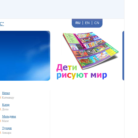
RU
EN
CN
С"
Непал
3
Катманду
Катар
3
Доха
Мальдивы
3
Мале
Турция
3
Анкара