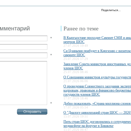
Поделиться…
омментарий
Ранее по теме
В Кыргызстане проходит Саммит СМИ и ана
*
центров ШОС
27.07.2026 19:49
Си Цзиньпин прибудет в Киргизию с визитом 
*
саммите ШОС
25.07.2026 17:29
Заявление Совета министров иностранных дел
членов ШОС
25.07.2026 08:46
О Совещании министров культуры государс
21.07.2026 06:06
О проведении Совместного заседания экспер
кадровым, правовым и финансово-бюджетны
государств-членов ШОС
17.07.2026 18:46
*
Добро пожаловать, «Страна миллиона слонов
17.07.2026 05:54
О "Диалоге цивилизаций стран ШОС — 2026
15.07.2026 19:51
Пять стран ШОС договорились о сотрудничес
медиасфере на форуме в Бишкеке
15.07.2026 06:47