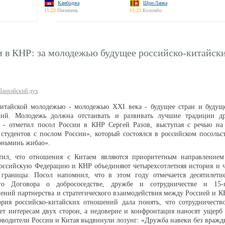
Камбоджа
Шри-Ланка
15:23
Пномпень
15:23
Коломбо
и в КНР: за молодежью будущее российско-китайск
анхайский дух
китайской молодежью - молодежью XXI века - будущее стран и будуще
ний. Молодежь должна отстаивать и развивать лучшие традиции 
 - отметил посол России в КНР Сергей Разов, выступая с речью на
студентов с послом России», который состоялся в российском посольс
эньминь жибао».
тил, что отношения с Китаем являются приоритетным направление
Российскую Федерацию и КНР объединяют четырехсотлетняя история и 
границы. Посол напомнил, что в этом году отмечается десятилети
кого Договора о добрососедстве, дружбе и сотрудничестве и 15
ений партнерства и стратегического взаимодействия между Россией и К
тория российско-китайских отношений дала понять, что сотрудничест
ет интересам двух сторон, а недоверие и конфронтация наносят ущерб 
оводители России и Китая выдвинули лозунг: «Дружба навеки без вражд