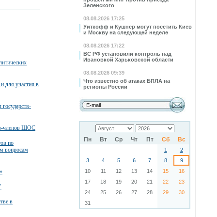
Зеленского
08.08.2026 17:25
Уиткофф и Кушнер могут посетить Киев
и Москву на следующей неделе
08.08.2026 17:22
ВС РФ установили контроль над
Ивановкой Харьковской области
литических
08.08.2026 09:39
Что известно об атаках БПЛА на
и для участия в
регионы России
 государств-
тв-членов ШОС
Пн
Вт
Ср
Чт
Пт
Сб
Вс
тов по
м вопросам
1
2
3
4
5
6
7
8
9
»
10
11
12
13
14
15
16
17
18
19
20
21
22
23
"
24
25
26
27
28
29
30
тве в
31