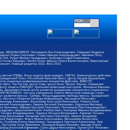
обода, MEDIUM-ORIENT, Пономарев Лев Александрович, Савицкая Людмила
Баданин Роман Сергеевич, Гликин Максим Александрович, Маняхин Петр
er SIA, Рубин Михаил Аркадьевич, Гройсман Софья Романовна,
Степан Юрьевич, Istories fonds, Шмагун Олеся Валентиновна, Мароховская
нолит, Главный редактор 2021, Вега 2021
Мы против СПИДа, Фонд защиты прав граждан, СВЕЧА, Гуманитарное действие,
 Гражданский Союз, Российский Красный Крест, Центр Хасдей Ерушалаим,
 Центр социально-информационных инициатив Действие, ВМЕСТЕ,
айга, Так-Так-Так, центр Сова, центр Анна, Проект Апрель, Самарская
Центр защиты СИБАЛЬТ, Уральская правозащитная группа, Женщины Евразии,
ка, Дальневосточный центр развития гражданских инициатив и социального
АВАМ ЧЕЛОВЕКА, Частное учреждение Совета Министров северных стран,
т развития прессы - Сибирь, Фонд поддержки свободы прессы, Гражданский
ы, Институт Развития Свободы Информации, Экозащита!-Женсовет,
ександр Алексеевич, Васильева Анастасия Евгеньевна, Ривина Анна
вгений Александрович, Аверин Виталий Евгеньевич, Барахоев Магомед
на Ароновна, Шведов Григорий Сергеевич, Пономарев Лев Александрович,
ксадрович, Цирульников Борис Альбертович, Халидова Марина Владимировна,
 Татьяна Владимировна, Чуркина Наталья Валерьевна, Акимова Татьяна
 Анна Васильевна, Захарова Светлана Сергеевна, Аверин Владимир
ксей Кириллович, Флиге Ирина Анатольевна, Мельникова Валентина
, Голубева Елена Николаевна, Ганнушкина Светлана Алексеевна, Закс
, Пастухова Анна Яковлевна, Прохоров Вадим Юрьевич, Шахова Елена
 Шабад Анатолий Ефимович, Сухих Дарья Николаевна, Орлов Олег Петрович,