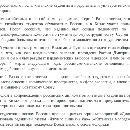
российского посла, китайские студенты и представители университетск
опросы.
ну китайскими и российскими учащимися, Сергей Разов ответил, что
с. китайских студентов обучаются в России, а в Китае учатся прим
нтов. Посол сообщил, что недавно был создан подкомитет по 
айско-российской Комиссии по гуманитарному сотрудничеству. Сергей 
 обладают большим потенциалом в области молодежного сотрудничества.
об участии премьер-министра Владимира Путина в президентских выборах
ал, что, как уже неоднократно заявляли президент России Дмитри
аким бы ни был результат парламентских выборов 4 декабря, и чем бы н
боры 4 марта следующего года, российско-китайские отношения п
аимодействия останутся неизменными».
ргей Разов также ответил на вопросы китайских студентов о российс
бласти освоения космического пространства, в сфере экологии, а также
 к бывшему Советскому Союзу.
ослом в сопровождении российских дипломатов китайские студенты по
и в Китае, им рассказали историю дипломатического представительс
ктурных памятниках на территории посольства.
студентов с послом России» прошел в рамках серии мероприятий «Диа
низована редакцией газеты «Чжунго циннянь бао» («Китайская молоде
ситетов Китая при поддержке Всекитайского союза молодежи.