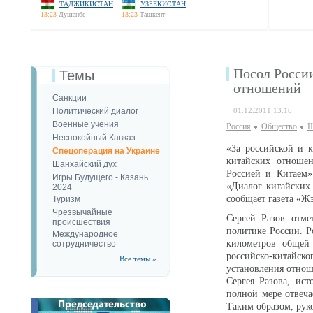
ТАДЖИКИСТАН
УЗБЕКИСТАН
13:23
Душанбе
13:23
Ташкент
Посол Росси
Темы
отношений
Санкции
Политический диалог
01.12.2011 13:16
Военные учения
Россия
Общество
Ш
Неспокойный Кавказ
«За российской и 
Спецоперация на Украине
китайских отноше
Шанхайский дух
Россией и Китаем»
Игры Будущего - Казань
«Диалог китайских 
2024
сообщает газета «Ж
Туризм
Чрезвычайные
Сергей Разов отме
происшествия
политике России. 
Международное
километров общей 
сотрудничество
российско-китайс
Все темы »
установления отнош
Сергея Разова, ис
полной мере отвеча
Таким образом, рук