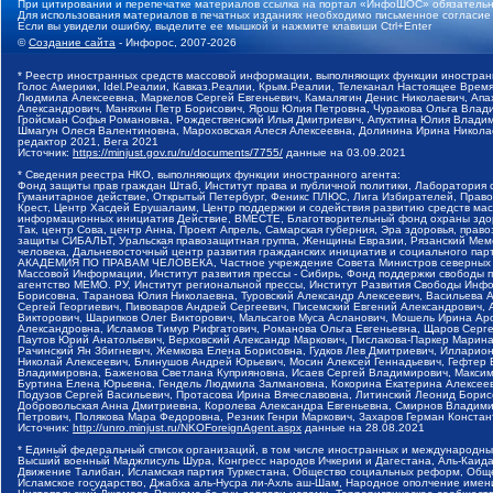
При цитировании и перепечатке материалов ссылка на портал «ИнфоШОС» обязательн
Для использования материалов в печатных изданиях необходимо письменное согласие
Если вы увидели ошибку, выделите ее мышкой и нажмите клавиши Ctrl+Enter
©
Создание сайта
- Инфорос, 2007-2026
* Реестр иностранных средств массовой информации, выполняющих функции иностранн
Голос Америки, Idel.Реалии, Кавказ.Реалии, Крым.Реалии, Телеканал Настоящее Время
Людмила Алексеевна, Маркелов Сергей Евгеньевич, Камалягин Денис Николаевич, Апах
Александрович, Маняхин Петр Борисович, Ярош Юлия Петровна, Чуракова Ольга Влади
Гройсман Софья Романовна, Рождественский Илья Дмитриевич, Апухтина Юлия Владимир
Шмагун Олеся Валентиновна, Мароховская Алеся Алексеевна, Долинина Ирина Никола
редактор 2021, Вега 2021
Источник:
https://minjust.gov.ru/ru/documents/7755/
данные на
03.09.2021
* Сведения реестра НКО, выполняющих функции иностранного агента:
Фонд защиты прав граждан Штаб, Институт права и публичной политики, Лаборатория
Гуманитарное действие, Открытый Петербург, Феникс ПЛЮС, Лига Избирателей, Правов
Крест, Центр Хасдей Ерушалаим, Центр поддержки и содействия развитию средств мас
информационных инициатив Действие, ВМЕСТЕ, Благотворительный фонд охраны здоров
Так, центр Сова, центр Анна, Проект Апрель, Самарская губерния, Эра здоровья, пр
защиты СИБАЛЬТ, Уральская правозащитная группа, Женщины Евразии, Рязанский Мемо
человека, Дальневосточный центр развития гражданских инициатив и социального пар
АКАДЕМИЯ ПО ПРАВАМ ЧЕЛОВЕКА, Частное учреждение Совета Министров северных стр
Массовой Информации, Институт развития прессы - Сибирь, Фонд поддержки свободы 
агентство МЕМО. РУ, Институт региональной прессы, Институт Развития Свободы Инф
Борисовна, Таранова Юлия Николаевна, Туровский Александр Алексеевич, Васильева 
Сергей Георгиевич, Пивоваров Андрей Сергеевич, Писемский Евгений Александрович,
Викторович, Шарипков Олег Викторович, Мальсагов Муса Асланович, Мошель Ирина Ар
Александровна, Исламов Тимур Рифгатович, Романова Ольга Евгеньевна, Щаров Серг
Паутов Юрий Анатольевич, Верховский Александр Маркович, Пислакова-Паркер Марина
Рачинский Ян Збигневич, Жемкова Елена Борисовна, Гудков Лев Дмитриевич, Иллари
Николай Алексеевич, Блинушов Андрей Юрьевич, Мосин Алексей Геннадьевич, Гефтер
Владимировна, Баженова Светлана Куприяновна, Исаев Сергей Владимирович, Максим
Буртина Елена Юрьевна, Гендель Людмила Залмановна, Кокорина Екатерина Алексеев
Подузов Сергей Васильевич, Протасова Ирина Вячеславовна, Литинский Леонид Борис
Добровольская Анна Дмитриевна, Королева Александра Евгеньевна, Смирнов Владими
Петрович, Полякова Мара Федоровна, Резник Генри Маркович, Захаров Герман Конста
Источник:
http://unro.minjust.ru/NKOForeignAgent.aspx
данные на
28.08.2021
* Единый федеральный список организаций, в том числе иностранных и международны
Высший военный Маджлисуль Шура, Конгресс народов Ичкерии и Дагестана, Аль-Каида, 
Движение Талибан, Исламская партия Туркестана, Общество социальных реформ, Общес
Исламское государство, Джабха аль-Нусра ли-Ахль аш-Шам, Народное ополчение имен