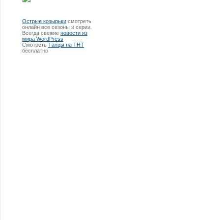
Острые козырьки
смотреть
онлайн все сезоны и серии.
Всегда свежие
новости из
мира WordPress
Смотреть
Танцы на ТНТ
бесплатно