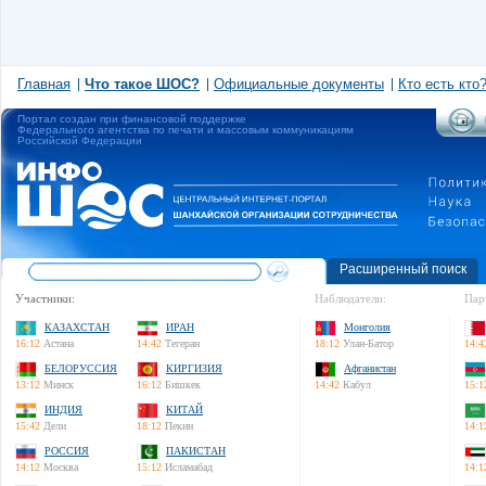
Главная
Что такое ШОС?
Официальные документы
Кто есть кто
Портал создан при финансовой поддержке
Федерального агентства по печати и массовым коммуникациям
Российской Федерации
Расширенный поиск
Участники:
Наблюдатели:
Пар
КАЗАХСТАН
ИРАН
Монголия
16:12
Астана
14:42
Тегеран
18:12
Улан-Батор
14:4
БЕЛОРУССИЯ
КИРГИЗИЯ
Афганистан
13:12
Минск
16:12
Бишкек
14:42
Кабул
15:1
ИНДИЯ
КИТАЙ
15:42
Дели
18:12
Пекин
14:1
РОССИЯ
ПАКИСТАН
14:12
Москва
15:12
Исламабад
14:1