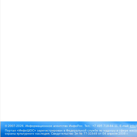
© 2007-2026, Информационное агентство ИнфоРос. Тел.: +7 495 718-84-11, E-mail:
info
Портал «ИнфоШОС» зарегистрирован в Федеральной службе по надзору в сфере массо
охраны культурного наследия. Свидетельство Эл № 77-31649 от 04 апреля 2008 г.