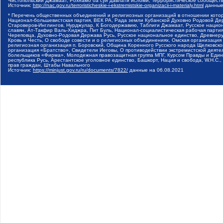
Чистопольский Джамаат, Рохнамо ба суи давлати исломи, Террористическое сообщест
Источник:
http://nac.gov.ru/terroristicheskie-i-ekstremistskie-organizacii-i-materialy.html
данные
* Перечень общественных объединений и религиозных организаций в отношении котор
Национал-большевистская партия, ВЕК РА, Рада земли Кубанской Духовно Родовой Де
Староверов-Инглингов, Нурджулар, К Богодержавию, Таблиги Джамаат, Русское наци
славян, Ат-Такфир Валь-Хиджра, Пит Буль, Национал-социалистическая рабочая парт
Череповца, Духовно-Родовая Держава Русь, Русское национальное единство, Древнер
Кровь и Честь, О свободе совести и о религиозных объединениях, Омская организаци
религиозная организация п. Боровский, Община Коренного Русского народа Щелковског
организация «Братство», Свидетели Иеговы, О противодействии экстремистской деяте
болельщиков «Фирма», Молодежная правозащитная группа МПГ, Курсом Правды и Единен
республика Русь, Арестантское уголовное единство, Башкорт, Нация и свобода, W.H.С
прав граждан, Штабы Навального
Источник:
https://minjust.gov.ru/ru/documents/7822/
данные на
06.08.2021