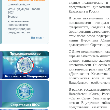
видные политические и о
Шанхайский дух
представители дипломати
Игры Будущего - Казань
Казахстана и России.
2024
Туризм
В своем выступлении посо
Чрезвычайные
независимости – это целая
происшествия
суверенитета, создания 
Международное
формирования самостоятел
сотрудничество
этом посол особо подчеркн
Все темы »
нации Нурсултана Абише
долгосрочной Стратегии ра
С Днем независимости каз
первый заместитель минис
оценил социально-эконом
независимости. Он особо п
динамичном развитии СВМ
«Достижения Казахстана
политическая воля и му
Назарбаева», - особо отме
В рамках государственного
Назарбаевой «Салем, Росс
«Сазген Сазы», балетная т
пляски Внутренних войс
представлены казахский 