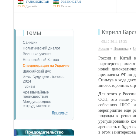
ТАДЖИКИСТАН
УЗБЕКИСТАН
03:19
Душанбе
03:19
Ташкент
Кирилл Барск
Темы
05.12.2011 15:33
Санкции
Политический диалог
Россия
Политика
С
Военные учения
Россия и Китай к
Неспокойный Кавказ
партнерства, имеют
Спецоперация на Украине
новой демократиче
Шанхайский дух
президента РФ по д
Игры Будущего - Казань
Синьхуа в ходе дв
2024
многосторонних стр
Туризм
Чрезвычайные
Для этого у России
происшествия
ООН, это наше уча
Международное
собраниях ШОС и
сотрудничество
мероприятие еще р
Все темы »
подходы к решению
урегулированию ко
арене есть и будет 
в этом заинтересова