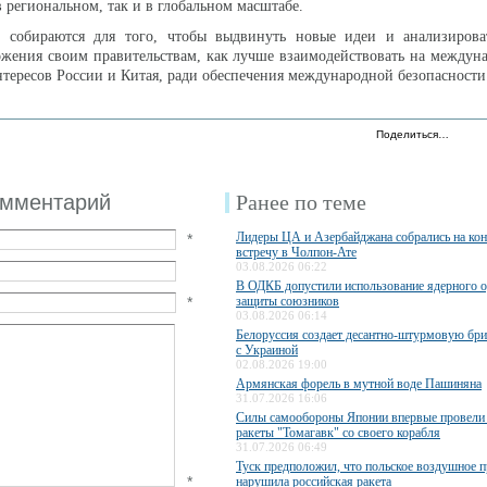
в региональном, так и в глобальном масштабе.
 собираются для того, чтобы выдвинуть новые идеи и анализирова
ожения своим правительствам, как лучше взаимодействовать на междун
нтересов России и Китая, ради обеспечения международной безопасности
Поделиться…
омментарий
Ранее по теме
Лидеры ЦА и Азербайджана собрались на ко
*
встречу в Чолпон-Ате
03.08.2026 06:22
В ОДКБ допустили использование ядерного 
*
защиты союзников
03.08.2026 06:14
Белоруссия создает десантно-штурмовую бри
с Украиной
02.08.2026 19:00
Армянская форель в мутной воде Пашиняна
31.07.2026 16:06
Силы самообороны Японии впервые провели 
ракеты "Томагавк" со своего корабля
31.07.2026 06:49
Туск предположил, что польское воздушное п
*
нарушила российская ракета