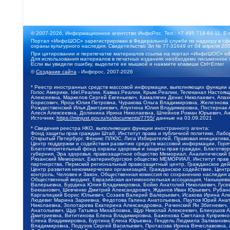
© 2007-2026, Информационное агентство ИнфоРос. Тел.: +7 495 718-84-11, E-
Портал «ИнфоШОС» зарегистрирован в Федеральной службе по надзору в сфе
охраны культурного наследия. Свидетельство Эл № 77-31649 от 04 апреля 200
При цитировании и перепечатке материалов ссылка на портал «ИнфоШОС» об
Для использования материалов в печатных изданиях необходимо письменное 
Если вы увидели ошибку, выделите ее мышкой и нажмите клавиши Ctrl+Enter
©
Создание сайта
- Инфорос, 2007-2026
* Реестр иностранных средств массовой информации, выполняющих функции 
Голос Америки, Idel.Реалии, Кавказ.Реалии, Крым.Реалии, Телеканал Настоя
Алексеевна, Маркелов Сергей Евгеньевич, Камалягин Денис Николаевич, Апах
Борисович, Ярош Юлия Петровна, Чуракова Ольга Владимировна, Железнова М
Рождественский Илья Дмитриевич, Апухтина Юлия Владимировна, Постернак Ал
Алеся Алексеевна, Долинина Ирина Николаевна, Шлейнов Роман Юрьевич, Ани
Источник:
https://minjust.gov.ru/ru/documents/7755/
данные на
03.09.2021
* Сведения реестра НКО, выполняющих функции иностранного агента:
Фонд защиты прав граждан Штаб, Институт права и публичной политики, Лаб
Открытый Петербург, Феникс ПЛЮС, Лига Избирателей, Правовая инициатива, 
Центр поддержки и содействия развитию средств массовой информации, Горя
Благотворительный фонд охраны здоровья и защиты прав граждан, Благотвори
губерния, Эра здоровья, правозащитное общество Мемориал, Аналитический 
Рязанский Мемориал, Екатеринбургское общество МЕМОРИАЛ, Институт прав ч
партнерства, Пермский региональный правозащитный центр, Гражданское де
Центр развития некоммерческих организаций, Гражданское содействие, Цент
контроль, Человек и Закон, Общественная комиссия по сохранению наследия
Общественный вердикт, Евразийская антимонопольная ассоциация, Чанышева 
Валерьевна, Бурдина Юлия Владимировна, Бойко Анатолий Николаевич, Гусев
Бекханович, Шевченко Дмитрий Александрович, Жданов Иван Юрьевич, Рубано
Каргалицкий Борис Юльевич, Созаев Валерий Валерьевич, Исакова Ирина Ал
Людевиг Марина Зариевна, Федотова Галина Анатольевна, Паутов Юрий Анато
Николаевна, Золотарева Екатерина Александровна, Рачинский Ян Збигневич
Анатольевич, Щур Татьяна Михайловна, Щур Николай Алексеевич, Блинушов 
Дмитриевна, Вититинова Елена Владимировна, Баженова Светлана Куприяновн
Елена Владимировна, Буртина Елена Юрьевна, Гендель Людмила Залмановна,
Владимировна, Подузов Сергей Васильевич, Протасова Ирина Вячеславовна, 