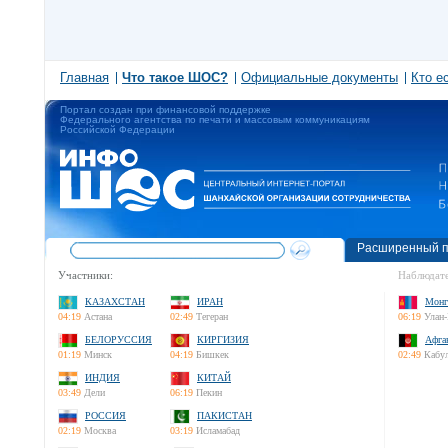
Главная
Что такое ШОС?
Официальные документы
Кто е
Портал создан при финансовой поддержке
Федерального агентства по печати и массовым коммуникациям
Российской Федерации
Расширенный п
Участники:
Наблюдате
КАЗАХСТАН
ИРАН
Монг
04:19
Астана
02:49
Тегеран
06:19
Улан-
БЕЛОРУССИЯ
КИРГИЗИЯ
Афга
01:19
Минск
04:19
Бишкек
02:49
Кабу
ИНДИЯ
КИТАЙ
03:49
Дели
06:19
Пекин
РОССИЯ
ПАКИСТАН
02:19
Москва
03:19
Исламабад