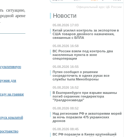
Официальный курс ЦБ России
ть ситуацию,
Новости
ародной арене
.
05.08.2026 17:03
Китай усилил контроль за экспортом в
США товаров двойного назначения,
связанных с БПЛА
05.08.2026 16:58
ВС России взяли под контроль два
населенных пункта в зоне
спецоперации
нсультативную
05.08.2026 16:55
Путин сообщил о решении
сосредоточить в одних руках все
службы тыла Минобороны
оружия для
05.08.2026 16:52
В Екатеринбурге при взрыве машины
гаду на границе
погиб охранник гендиректора
"Уралдронзавода"
05.08.2026 08:52
Над регионами РФ и акваториями морей
пуск крылатой
за ночь поразили 475 украинских
дронов
05.08.2026 08:45
ространство
ВС РФ поразили в Киеве крупнейший