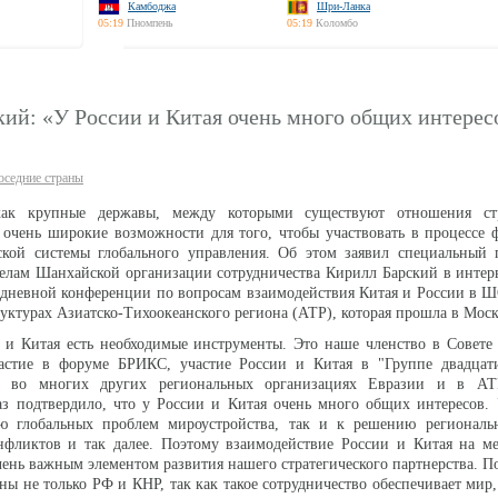
Камбоджа
Шри-Ланка
05:19
Пномпень
05:19
Коломбо
ий: «У России и Китая очень много общих интерес
оседние страны
ак крупные державы, между которыми существуют отношения стр
 очень широкие возможности для того, чтобы участвовать в процессе
ской системы глобального управления. Об этом заявил специальный п
елам Шанхайской организации сотрудничества Кирилл Барский в интер
ухдневной конференции по вопросам взаимодействия Китая и России в
уктурах Азиатско-Тихоокеанского региона (АТР), которая прошла в Моск
 и Китая есть необходимые инструменты. Это наше членство в Совете
стие в форуме БРИКС, участие России и Китая в "Группе двадцати
 во многих других региональных организациях Евразии и в АТ
аз подтвердило, что у России и Китая очень много общих интересов.
 глобальных проблем мироустройства, так и к решению региональ
нфликтов и так далее. Поэтому взаимодействие России и Китая на м
очень важным элементом развития нашего стратегического партнерства. П
ны не только РФ и КНР, так как такое сотрудничество обеспечивает мир,