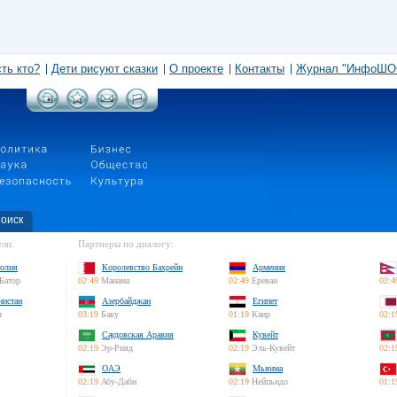
сть кто?
Дети рисуют сказки
О проекте
Контакты
Журнал "ИнфоШО
оиск
ли:
Партнеры по диалогу:
олия
Королевство Бахрейн
Армения
Батор
02:49
Манама
02:49
Ереван
02:4
нистан
Азербайджан
Египет
л
03:19
Баку
01:19
Каир
02:1
Саудовская Аравия
Кувейт
02:19
Эр-Рияд
02:19
Эль-Кувейт
02:1
ОАЭ
Мьянма
02:19
Абу-Даби
02:19
Нейпьидо
01:1