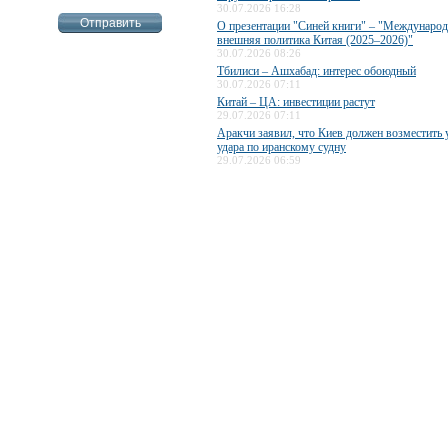
30.07.2026 16:28
О презентации "Синей книги" – "Международ
внешняя политика Китая (2025–2026)"
30.07.2026 08:26
Тбилиси – Ашхабад: интерес обоюдный
30.07.2026 07:11
Китай – ЦА: инвестиции растут
29.07.2026 07:11
Аракчи заявил, что Киев должен возместить 
удара по иранскому судну
29.07.2026 06:59