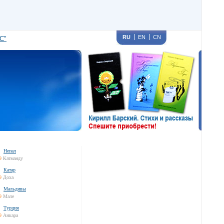
RU
EN
CN
С"
Непал
9
Катманду
Катар
9
Доха
Мальдивы
9
Мале
Турция
9
Анкара