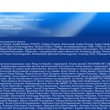
mail:
info@infoshos.ru
ре массовых коммуникаций, связи и
8 г.
язательна.
согласие редакции
иностранного агента:
щее Время, Azatliq Radiosi, PCE/PC, Сибирь.Реалии, Фактограф, Север.Реалии, Радио Св
ончич Дарья Александровна, Medusa Project, Первое антикоррупционное СМИ, VTimes.io, 
ария Михайловна, Лукьянова Юлия Сергеевна, Маетная Елизавета Витальевна, The Insid
ексей Евгеньевич, Общество с ограниченной ответственностью Телеканал Дождь, Петров 
н Роман Александрович, Великовский Дмитрий Александрович, Альтаир 2021, Ромашки мо
оратория социальных наук, Фонд по борьбе с коррупцией, Альянс врачей, НАСИЛИЮ.НЕТ, 
Гражданская инициатива против экологической преступности, Фонд борьбы с коррупцией,
чая Линия, В защиту прав заключенных, Институт глобализации и социальных движений,
тельный фонд помощи осужденным и их семьям, Фонд Тольятти, Новое время, Серебряная т
Центр Юрия Левады, Издательство Парк Гагарина, Фонд имени Андрея Рылькова, Сфера, 
еловека, Фонд защиты гласности, Российский исследовательский центр по правам челове
йствие, Центр независимых социологических исследований, Сутяжник, АКАДЕМИЯ ПО ПР
р Трансперенси Интернешнл-Р, Центр Защиты Прав Средств Массовой Информации, Институ
 академика Сахарова, Информационное агентство МЕМО. РУ, Институт региональной пресс
Лилия Айратовна, Сидорович Ольга Борисовна, Таранова Юлия Николаевна, Туровский Ал
а Ольга Андреевна, Дугин Сергей Георгиевич, Пивоваров Андрей Сергеевич, Писемский Е
в Роман Викторович, Шарипков Олег Викторович, Мальсагов Муса Асланович, Мошель Ири
ександровна, Исламов Тимур Рифгатович, Романова Ольга Евгеньевна, Щаров Сергей Але
льевич, Верховский Александр Маркович, Пислакова-Паркер Марина Петровна, Кочеткова
, Жемкова Елена Борисовна, Гудков Лев Дмитриевич, Илларионова Юлия Юрьевна, Саранг
Андрей Юрьевич, Мосин Алексей Геннадьевич, Гефтер Валентин Михайлович, Симонов Але
а, Исаев Сергей Владимирович, Максимов Сергей Владимирович, Беляев Сергей Иванович
 Кокорина Екатерина Алексеевна, Шуманов Илья Вячеславович, Арапова Галина Юрьевна
Литинский Леонид Борисович, Лукашевский Сергей Маркович, Бахмин Вячеслав Иванович,