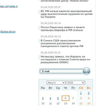
логистический центр "Новой почты"
ная ситуация и
05.08.2026 08:07
ВС РФ ночью нанесли массированный
удар высокоточным оружием по целям
на Украине
05.08.2026 06:34
Посол Пакистана заявил о визите
премьера Шарифа в РФ осенью
убытки после
05.08.2026 06:16
В Сенате США приостановили
ускоренное рассмотрение
санкционного пакета против РФ
05.08.2026 06:11
Нетаньяху заявил, что Израиль не
соглашался с планом Совета мира по
разоружению ХАМАС
Пн
Вт
Ср
Чт
Пт
Сб
Вс
1
2
3
4
5
6
7
8
9
10
11
12
13
14
15
16