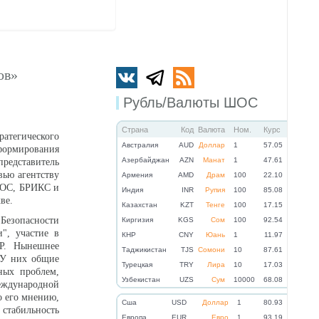
ов»
Рубль/Валюты ШОС
Страна
Код
Валюта
Ном.
Курс
атегического
Австралия
AUD
Доллар
1
57.05
 формирования
Азербайджан
AZN
Манат
1
47.61
редставитель
вью агентству
Армения
AMD
Драм
100
22.10
 ШОС, БРИКС и
Индия
INR
Рупия
100
85.08
ве.
Казахстан
KZT
Тенге
100
17.15
 Безопасности
Киргизия
KGS
Сом
100
92.54
", участие в
КНР
CNY
Юань
1
11.97
Р. Нынешнее
Таджикистан
TJS
Сомони
10
87.61
 У них общие
Турецкая
TRY
Лира
10
17.03
ных проблем,
Узбекистан
UZS
Сум
10000
68.08
еждународной
о его мнению,
Cша
USD
Доллар
1
80.93
 стабильность
Eвропа
EUR
Евро
1
93.19