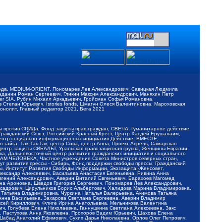
обода, MEDIUM-ORIENT, Пономарев Лев Александрович, Савицкая Людмила
Баданин Роман Сергеевич, Гликин Максим Александрович, Маняхин Петр
er SIA, Рубин Михаил Аркадьевич, Гройсман Софья Романовна,
Степан Юрьевич, Istories fonds, Шмагун Олеся Валентиновна, Мароховская
нолит, Главный редактор 2021, Вега 2021
Мы против СПИДа, Фонд защиты прав граждан, СВЕЧА, Гуманитарное действие,
 Гражданский Союз, Российский Красный Крест, Центр Хасдей Ерушалаим,
 Центр социально-информационных инициатив Действие, ВМЕСТЕ,
айга, Так-Так-Так, центр Сова, центр Анна, Проект Апрель, Самарская
Центр защиты СИБАЛЬТ, Уральская правозащитная группа, Женщины Евразии,
ка, Дальневосточный центр развития гражданских инициатив и социального
АВАМ ЧЕЛОВЕКА, Частное учреждение Совета Министров северных стран,
т развития прессы - Сибирь, Фонд поддержки свободы прессы, Гражданский
ы, Институт Развития Свободы Информации, Экозащита!-Женсовет,
ександр Алексеевич, Васильева Анастасия Евгеньевна, Ривина Анна
вгений Александрович, Аверин Виталий Евгеньевич, Барахоев Магомед
на Ароновна, Шведов Григорий Сергеевич, Пономарев Лев Александрович,
ксадрович, Цирульников Борис Альбертович, Халидова Марина Владимировна,
 Татьяна Владимировна, Чуркина Наталья Валерьевна, Акимова Татьяна
 Анна Васильевна, Захарова Светлана Сергеевна, Аверин Владимир
ксей Кириллович, Флиге Ирина Анатольевна, Мельникова Валентина
, Голубева Елена Николаевна, Ганнушкина Светлана Алексеевна, Закс
, Пастухова Анна Яковлевна, Прохоров Вадим Юрьевич, Шахова Елена
 Шабад Анатолий Ефимович, Сухих Дарья Николаевна, Орлов Олег Петрович,