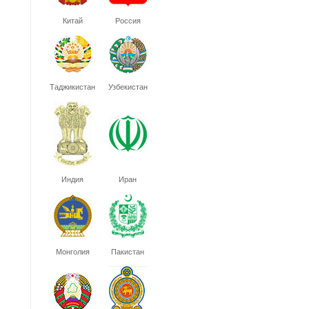
Китай
Россия
Таджикистан
Узбекистан
Индия
Иран
Монголия
Пакистан