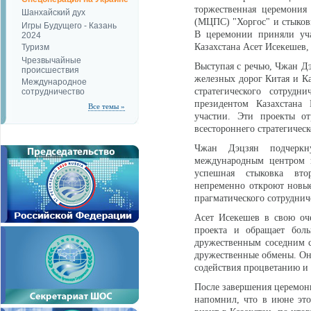
торжественная церемония
Шанхайский дух
(МЦПС) "Хоргос" и стыковк
Игры Будущего - Казань
В церемонии приняли уча
2024
Казахстана Асет Исекешев,
Туризм
Чрезвычайные
Выступая с речью, Чжан Д
происшествия
железных дорог Китая и Ка
Международное
стратегического сотруд
сотрудничество
президентом Казахстана
Все темы »
участии. Эти проекты о
всестороннего стратегичес
Чжан Дэцзян подчеркн
международным центром п
успешная стыковка втор
непременно откроют новы
прагматического сотруднич
Асет Исекешев в свою оче
проекта и обращает бол
дружественным соседним с
дружественные обмены. Он 
содействия процветанию и р
После завершения церемон
напомнил, что в июне это