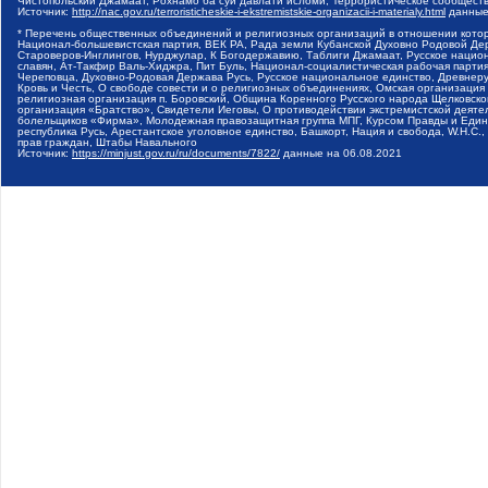
Чистопольский Джамаат, Рохнамо ба суи давлати исломи, Террористическое сообщест
Источник:
http://nac.gov.ru/terroristicheskie-i-ekstremistskie-organizacii-i-materialy.html
данные
* Перечень общественных объединений и религиозных организаций в отношении котор
Национал-большевистская партия, ВЕК РА, Рада земли Кубанской Духовно Родовой Де
Староверов-Инглингов, Нурджулар, К Богодержавию, Таблиги Джамаат, Русское наци
славян, Ат-Такфир Валь-Хиджра, Пит Буль, Национал-социалистическая рабочая парт
Череповца, Духовно-Родовая Держава Русь, Русское национальное единство, Древнер
Кровь и Честь, О свободе совести и о религиозных объединениях, Омская организаци
религиозная организация п. Боровский, Община Коренного Русского народа Щелковског
организация «Братство», Свидетели Иеговы, О противодействии экстремистской деяте
болельщиков «Фирма», Молодежная правозащитная группа МПГ, Курсом Правды и Единен
республика Русь, Арестантское уголовное единство, Башкорт, Нация и свобода, W.H.С
прав граждан, Штабы Навального
Источник:
https://minjust.gov.ru/ru/documents/7822/
данные на
06.08.2021