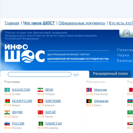
Главная
Что такое ШОС?
Официальные документы
Кто есть кто
Портал создан при финансовой поддержке
Федерального агентства по печати и массовым коммуникациям
Российской Федерации
Расширенный поиск
Участники:
Наблюдатели:
Пар
КАЗАХСТАН
ИРАН
Монголия
10:54
Астана
09:24
Тегеран
12:54
Улан-Батор
09:2
БЕЛОРУССИЯ
КИРГИЗИЯ
Афганистан
07:54
Минск
10:54
Бишкек
09:24
Кабул
09:5
ИНДИЯ
КИТАЙ
10:24
Дели
12:54
Пекин
08:5
РОССИЯ
ПАКИСТАН
08:54
Москва
09:54
Исламабад
08:5