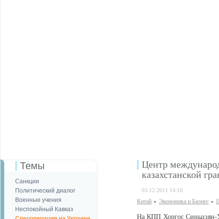
Центр международ
Темы
казахстанской гр
Санкции
Политический диалог
05.12.2011 14:10
Военные учения
Китай
Экономика и Бизнес
Ш
Неспокойный Кавказ
На КПП Хоргос Синьцзян-У
Спецоперация на Украине