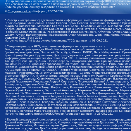
При цитировании и перепечатке материалов ссылка на портал «ИнфоШОС» обязательн
Для использования материалов в печатных изданиях необходимо письменное согласие
Если вы увидели ошибку, выделите ее мышкой и нажмите клавиши Ctrl+Enter
©
Создание сайта
- Инфорос, 2007-2026
* Реестр иностранных средств массовой информации, выполняющих функции иностранн
Голос Америки, Idel.Реалии, Кавказ.Реалии, Крым.Реалии, Телеканал Настоящее Время
Людмила Алексеевна, Маркелов Сергей Евгеньевич, Камалягин Денис Николаевич, Апах
Александрович, Маняхин Петр Борисович, Ярош Юлия Петровна, Чуракова Ольга Влади
Гройсман Софья Романовна, Рождественский Илья Дмитриевич, Апухтина Юлия Владимир
Шмагун Олеся Валентиновна, Мароховская Алеся Алексеевна, Долинина Ирина Никола
редактор 2021, Вега 2021
Источник:
https://minjust.gov.ru/ru/documents/7755/
данные на
03.09.2021
* Сведения реестра НКО, выполняющих функции иностранного агента:
Фонд защиты прав граждан Штаб, Институт права и публичной политики, Лаборатория
Гуманитарное действие, Открытый Петербург, Феникс ПЛЮС, Лига Избирателей, Правов
Крест, Центр Хасдей Ерушалаим, Центр поддержки и содействия развитию средств мас
информационных инициатив Действие, ВМЕСТЕ, Благотворительный фонд охраны здоров
Так, центр Сова, центр Анна, Проект Апрель, Самарская губерния, Эра здоровья, пр
защиты СИБАЛЬТ, Уральская правозащитная группа, Женщины Евразии, Рязанский Мемо
человека, Дальневосточный центр развития гражданских инициатив и социального пар
АКАДЕМИЯ ПО ПРАВАМ ЧЕЛОВЕКА, Частное учреждение Совета Министров северных стр
Массовой Информации, Институт развития прессы - Сибирь, Фонд поддержки свободы 
агентство МЕМО. РУ, Институт региональной прессы, Институт Развития Свободы Инф
Борисовна, Таранова Юлия Николаевна, Туровский Александр Алексеевич, Васильева 
Сергей Георгиевич, Пивоваров Андрей Сергеевич, Писемский Евгений Александрович,
Викторович, Шарипков Олег Викторович, Мальсагов Муса Асланович, Мошель Ирина Ар
Александровна, Исламов Тимур Рифгатович, Романова Ольга Евгеньевна, Щаров Серг
Паутов Юрий Анатольевич, Верховский Александр Маркович, Пислакова-Паркер Марина
Рачинский Ян Збигневич, Жемкова Елена Борисовна, Гудков Лев Дмитриевич, Иллари
Николай Алексеевич, Блинушов Андрей Юрьевич, Мосин Алексей Геннадьевич, Гефтер
Владимировна, Баженова Светлана Куприяновна, Исаев Сергей Владимирович, Максим
Буртина Елена Юрьевна, Гендель Людмила Залмановна, Кокорина Екатерина Алексеев
Подузов Сергей Васильевич, Протасова Ирина Вячеславовна, Литинский Леонид Борис
Добровольская Анна Дмитриевна, Королева Александра Евгеньевна, Смирнов Владими
Петрович, Полякова Мара Федоровна, Резник Генри Маркович, Захаров Герман Конста
Источник:
http://unro.minjust.ru/NKOForeignAgent.aspx
данные на
28.08.2021
* Единый федеральный список организаций, в том числе иностранных и международны
Высший военный Маджлисуль Шура, Конгресс народов Ичкерии и Дагестана, Аль-Каида, 
Движение Талибан, Исламская партия Туркестана, Общество социальных реформ, Общес
Исламское государство, Джабха аль-Нусра ли-Ахль аш-Шам, Народное ополчение имен