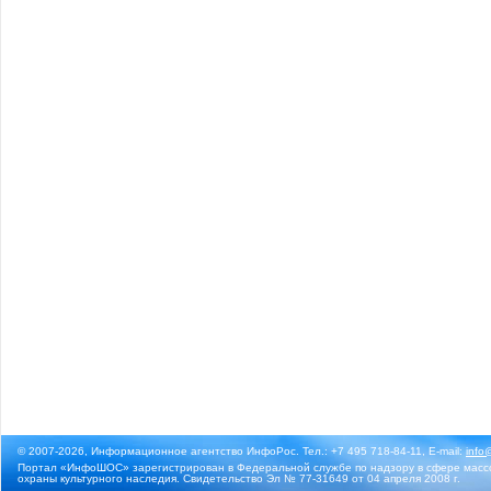
© 2007-2026, Информационное агентство ИнфоРос. Тел.: +7 495 718-84-11, E-mail:
info
Портал «ИнфоШОС» зарегистрирован в Федеральной службе по надзору в сфере массо
охраны культурного наследия. Свидетельство Эл № 77-31649 от 04 апреля 2008 г.