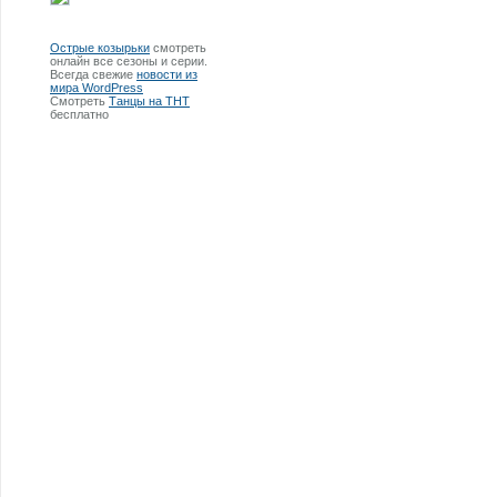
Острые козырьки
смотреть
онлайн все сезоны и серии.
Всегда свежие
новости из
мира WordPress
Смотреть
Танцы на ТНТ
бесплатно