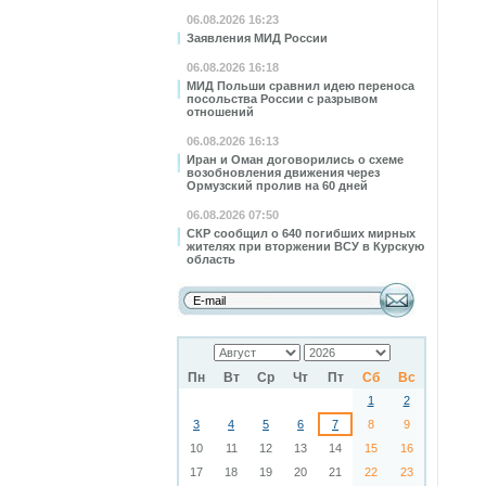
06.08.2026 16:23
Заявления МИД России
06.08.2026 16:18
МИД Польши сравнил идею переноса
посольства России с разрывом
отношений
06.08.2026 16:13
Иран и Оман договорились о схеме
возобновления движения через
Ормузский пролив на 60 дней
06.08.2026 07:50
СКР сообщил о 640 погибших мирных
жителях при вторжении ВСУ в Курскую
область
Пн
Вт
Ср
Чт
Пт
Сб
Вс
1
2
3
4
5
6
7
8
9
10
11
12
13
14
15
16
17
18
19
20
21
22
23