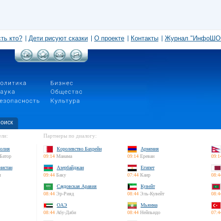
сть кто?
Дети рисуют сказки
О проекте
Контакты
Журнал "ИнфоШО
оиск
ли:
Партнеры по диалогу:
олия
Королевство Бахрейн
Армения
Батор
09:14
Манама
09:14
Ереван
09:1
нистан
Азербайджан
Египет
л
09:44
Баку
07:44
Каир
08:4
Саудовская Аравия
Кувейт
08:44
Эр-Рияд
08:44
Эль-Кувейт
08:4
ОАЭ
Мьянма
08:44
Абу-Даби
08:44
Нейпьидо
07:4