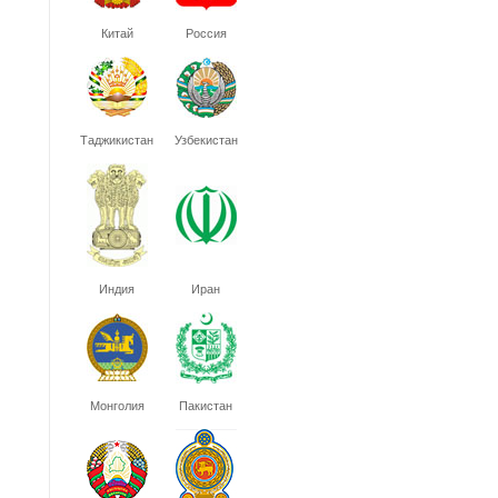
Китай
Россия
Таджикистан
Узбекистан
Индия
Иран
Монголия
Пакистан