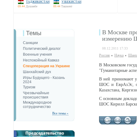
ТАДЖИКИСТАН
УЗБЕКИСТАН
09:44
Душанбе
09:44
Ташкент
В Москве пр
Темы
измерению
Санкции
Политический диалог
08.12.2011 17:33
Военные учения
Россия
Наука
Шанх
Неспокойный Кавказ
В Московском госу
Спецоперация на Украине
"Гуманитарные аспе
Шанхайский дух
Игры Будущего - Казань
В ней принимают уч
2024
ШОС и ЕврАзЭс, об
Туризм
Казахстана, Киргиз
Чрезвычайные
происшествия
С основным докладо
Международное
ШОС Кирилл Барск
сотрудничество
Все темы »