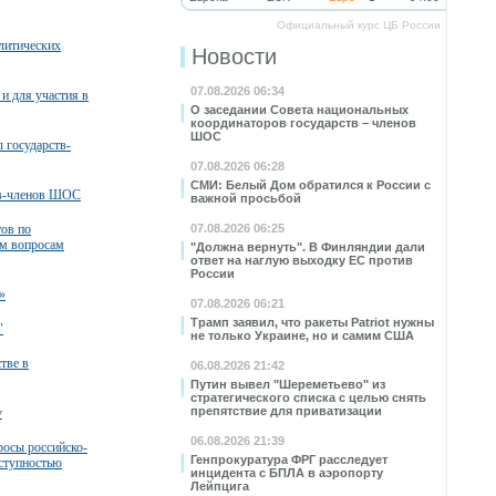
Официальный курс ЦБ России
литических
Новости
07.08.2026 06:34
и для участия в
О заседании Совета национальных
координаторов государств – членов
ШОС
 государств-
07.08.2026 06:28
СМИ: Белый Дом обратился к России с
тв-членов ШОС
важной просьбой
тов по
07.08.2026 06:25
м вопросам
"Должна вернуть". В Финляндии дали
ответ на наглую выходку ЕС против
России
»
07.08.2026 06:21
Трамп заявил, что ракеты Patriot нужны
"
не только Украине, но и самим США
тве в
06.08.2026 21:42
Путин вывел "Шереметьево" из
стратегического списка с целью снять
препятствие для приватизации
у
06.08.2026 21:39
росы российско-
Генпрокуратура ФРГ расследует
еступностью
инцидента с БПЛА в аэропорту
Лейпцига