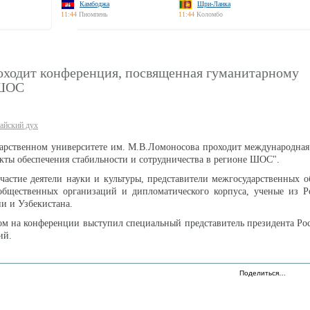
Камбоджа
Шри-Ланка
11:44
Пномпень
11:44
Коломбо
оходит конференция, посвященная гуманитарному
 ШОС
айский дух
дарственном университете им. М.В.Ломоносова проходит международна
кты обеспечения стабильности и сотрудничества в регионе ШОС".
астие деятели науки и культуры, представители межгосударственных 
щественных организаций и дипломатического корпуса, ученые из Ро
ии и Узбекистана.
м на конференции выступил специальный представитель президента Ро
ий.
Поделиться…