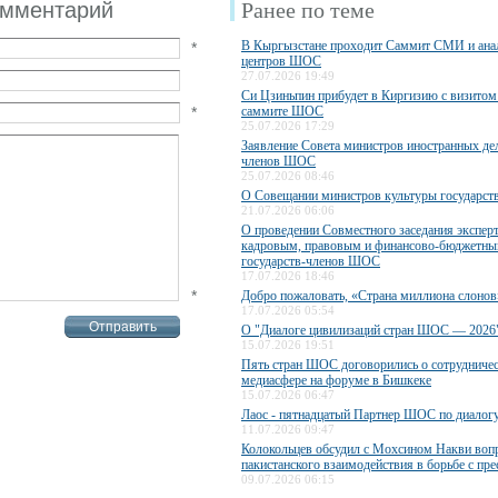
омментарий
Ранее по теме
В Кыргызстане проходит Саммит СМИ и ана
*
центров ШОС
27.07.2026 19:49
Си Цзиньпин прибудет в Киргизию с визитом 
*
саммите ШОС
25.07.2026 17:29
Заявление Совета министров иностранных дел
членов ШОС
25.07.2026 08:46
О Совещании министров культуры государс
21.07.2026 06:06
О проведении Совместного заседания экспер
кадровым, правовым и финансово-бюджетны
государств-членов ШОС
17.07.2026 18:46
*
Добро пожаловать, «Страна миллиона слонов
17.07.2026 05:54
О "Диалоге цивилизаций стран ШОС — 2026
15.07.2026 19:51
Пять стран ШОС договорились о сотрудничес
медиасфере на форуме в Бишкеке
15.07.2026 06:47
Лаос - пятнадцатый Партнер ШОС по диалог
11.07.2026 09:47
Колокольцев обсудил с Мохсином Накви воп
пакистанского взаимодействия в борьбе с пр
09.07.2026 06:15