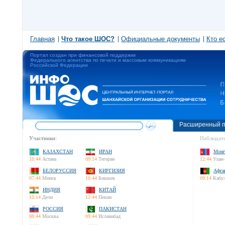
Главная
Что такое ШОС?
Официальные документы
Кто е
Портал создан при финансовой поддержке
Федерального агентства по печати и массовым коммуникациям
Российской Федерации
Расширенный п
Участники:
Наблюдате
КАЗАХСТАН
ИРАН
Монг
10:44
Астана
09:14
Тегеран
12:44
Улан-
БЕЛОРУССИЯ
КИРГИЗИЯ
Афга
07:44
Минск
10:44
Бишкек
09:14
Кабу
ИНДИЯ
КИТАЙ
10:14
Дели
12:44
Пекин
РОССИЯ
ПАКИСТАН
08:44
Москва
09:44
Исламабад