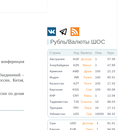
Рубль/Валюты ШОС
Страна
Код
Валюта
Ном.
Курс
Австралия
AUD
Доллар
1
57.38
я конференция
Азербайджан
AZN
Манат
1
47.89
Армения
AMD
Драм
100
22.23
объединений –
Индия
INR
Рупия
100
85.51
ссии, Китая,
Казахстан
KZT
Тенге
100
17.33
Киргизия
KGS
Сом
100
93.09
ссии по делам
КНР
CNY
Юань
1
12.06
Таджикистан
TJS
Сомони
10
88.03
Турецкая
TRY
Лира
10
17.13
Узбекистан
UZS
Сум
10000
68.32
Cша
USD
Доллар
1
81.41
Eвропа
EUR
Евро
1
94.06