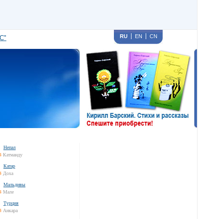
RU
EN
CN
С"
Непал
4
Катманду
Катар
4
Доха
Мальдивы
4
Мале
Турция
4
Анкара