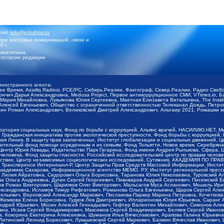
mail:
info@infoshos.ru
ре массовых коммуникаций, связи и
8 г.
язательна.
согласие редакции
иностранного агента:
щее Время, Azatliq Radiosi, PCE/PC, Сибирь.Реалии, Фактограф, Север.Реалии, Радио Св
ончич Дарья Александровна, Medusa Project, Первое антикоррупционное СМИ, VTimes.io, 
ария Михайловна, Лукьянова Юлия Сергеевна, Маетная Елизавета Витальевна, The Insid
ексей Евгеньевич, Общество с ограниченной ответственностью Телеканал Дождь, Петров 
н Роман Александрович, Великовский Дмитрий Александрович, Альтаир 2021, Ромашки мо
оратория социальных наук, Фонд по борьбе с коррупцией, Альянс врачей, НАСИЛИЮ.НЕТ, 
Гражданская инициатива против экологической преступности, Фонд борьбы с коррупцией,
чая Линия, В защиту прав заключенных, Институт глобализации и социальных движений,
тельный фонд помощи осужденным и их семьям, Фонд Тольятти, Новое время, Серебряная т
Центр Юрия Левады, Издательство Парк Гагарина, Фонд имени Андрея Рылькова, Сфера, 
еловека, Фонд защиты гласности, Российский исследовательский центр по правам челове
йствие, Центр независимых социологических исследований, Сутяжник, АКАДЕМИЯ ПО ПР
р Трансперенси Интернешнл-Р, Центр Защиты Прав Средств Массовой Информации, Институ
 академика Сахарова, Информационное агентство МЕМО. РУ, Институт региональной пресс
Лилия Айратовна, Сидорович Ольга Борисовна, Таранова Юлия Николаевна, Туровский Ал
а Ольга Андреевна, Дугин Сергей Георгиевич, Пивоваров Андрей Сергеевич, Писемский Е
в Роман Викторович, Шарипков Олег Викторович, Мальсагов Муса Асланович, Мошель Ири
ександровна, Исламов Тимур Рифгатович, Романова Ольга Евгеньевна, Щаров Сергей Але
льевич, Верховский Александр Маркович, Пислакова-Паркер Марина Петровна, Кочеткова
, Жемкова Елена Борисовна, Гудков Лев Дмитриевич, Илларионова Юлия Юрьевна, Саранг
Андрей Юрьевич, Мосин Алексей Геннадьевич, Гефтер Валентин Михайлович, Симонов Але
а, Исаев Сергей Владимирович, Максимов Сергей Владимирович, Беляев Сергей Иванович
 Кокорина Екатерина Алексеевна, Шуманов Илья Вячеславович, Арапова Галина Юрьевна
Литинский Леонид Борисович, Лукашевский Сергей Маркович, Бахмин Вячеслав Иванович,