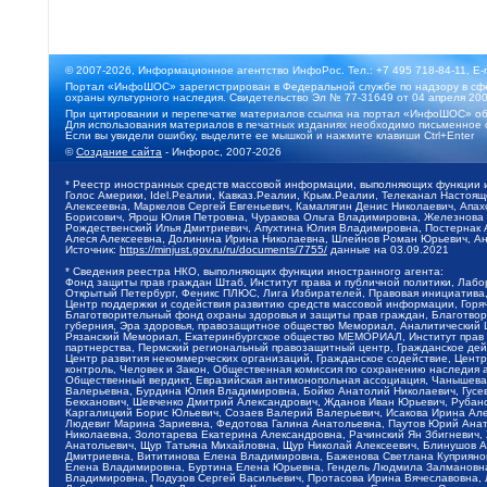
© 2007-2026, Информационное агентство ИнфоРос. Тел.: +7 495 718-84-11, E-
Портал «ИнфоШОС» зарегистрирован в Федеральной службе по надзору в сфе
охраны культурного наследия. Свидетельство Эл № 77-31649 от 04 апреля 200
При цитировании и перепечатке материалов ссылка на портал «ИнфоШОС» об
Для использования материалов в печатных изданиях необходимо письменное 
Если вы увидели ошибку, выделите ее мышкой и нажмите клавиши Ctrl+Enter
©
Создание сайта
- Инфорос, 2007-2026
* Реестр иностранных средств массовой информации, выполняющих функции 
Голос Америки, Idel.Реалии, Кавказ.Реалии, Крым.Реалии, Телеканал Настоя
Алексеевна, Маркелов Сергей Евгеньевич, Камалягин Денис Николаевич, Апах
Борисович, Ярош Юлия Петровна, Чуракова Ольга Владимировна, Железнова М
Рождественский Илья Дмитриевич, Апухтина Юлия Владимировна, Постернак Ал
Алеся Алексеевна, Долинина Ирина Николаевна, Шлейнов Роман Юрьевич, Ани
Источник:
https://minjust.gov.ru/ru/documents/7755/
данные на
03.09.2021
* Сведения реестра НКО, выполняющих функции иностранного агента:
Фонд защиты прав граждан Штаб, Институт права и публичной политики, Лаб
Открытый Петербург, Феникс ПЛЮС, Лига Избирателей, Правовая инициатива, 
Центр поддержки и содействия развитию средств массовой информации, Горя
Благотворительный фонд охраны здоровья и защиты прав граждан, Благотвори
губерния, Эра здоровья, правозащитное общество Мемориал, Аналитический 
Рязанский Мемориал, Екатеринбургское общество МЕМОРИАЛ, Институт прав ч
партнерства, Пермский региональный правозащитный центр, Гражданское де
Центр развития некоммерческих организаций, Гражданское содействие, Цент
контроль, Человек и Закон, Общественная комиссия по сохранению наследия
Общественный вердикт, Евразийская антимонопольная ассоциация, Чанышева 
Валерьевна, Бурдина Юлия Владимировна, Бойко Анатолий Николаевич, Гусев
Бекханович, Шевченко Дмитрий Александрович, Жданов Иван Юрьевич, Рубано
Каргалицкий Борис Юльевич, Созаев Валерий Валерьевич, Исакова Ирина Ал
Людевиг Марина Зариевна, Федотова Галина Анатольевна, Паутов Юрий Анато
Николаевна, Золотарева Екатерина Александровна, Рачинский Ян Збигневич
Анатольевич, Щур Татьяна Михайловна, Щур Николай Алексеевич, Блинушов 
Дмитриевна, Вититинова Елена Владимировна, Баженова Светлана Куприяновн
Елена Владимировна, Буртина Елена Юрьевна, Гендель Людмила Залмановна,
Владимировна, Подузов Сергей Васильевич, Протасова Ирина Вячеславовна, 