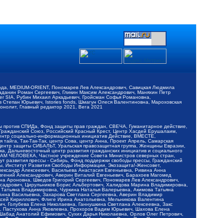
обода, MEDIUM-ORIENT, Пономарев Лев Александрович, Савицкая Людмила
Баданин Роман Сергеевич, Гликин Максим Александрович, Маняхин Петр
er SIA, Рубин Михаил Аркадьевич, Гройсман Софья Романовна,
Степан Юрьевич, Istories fonds, Шмагун Олеся Валентиновна, Мароховская
нолит, Главный редактор 2021, Вега 2021
Мы против СПИДа, Фонд защиты прав граждан, СВЕЧА, Гуманитарное действие,
 Гражданский Союз, Российский Красный Крест, Центр Хасдей Ерушалаим,
 Центр социально-информационных инициатив Действие, ВМЕСТЕ,
айга, Так-Так-Так, центр Сова, центр Анна, Проект Апрель, Самарская
Центр защиты СИБАЛЬТ, Уральская правозащитная группа, Женщины Евразии,
ка, Дальневосточный центр развития гражданских инициатив и социального
АВАМ ЧЕЛОВЕКА, Частное учреждение Совета Министров северных стран,
т развития прессы - Сибирь, Фонд поддержки свободы прессы, Гражданский
ы, Институт Развития Свободы Информации, Экозащита!-Женсовет,
ександр Алексеевич, Васильева Анастасия Евгеньевна, Ривина Анна
вгений Александрович, Аверин Виталий Евгеньевич, Барахоев Магомед
на Ароновна, Шведов Григорий Сергеевич, Пономарев Лев Александрович,
ксадрович, Цирульников Борис Альбертович, Халидова Марина Владимировна,
 Татьяна Владимировна, Чуркина Наталья Валерьевна, Акимова Татьяна
 Анна Васильевна, Захарова Светлана Сергеевна, Аверин Владимир
ксей Кириллович, Флиге Ирина Анатольевна, Мельникова Валентина
, Голубева Елена Николаевна, Ганнушкина Светлана Алексеевна, Закс
, Пастухова Анна Яковлевна, Прохоров Вадим Юрьевич, Шахова Елена
 Шабад Анатолий Ефимович, Сухих Дарья Николаевна, Орлов Олег Петрович,