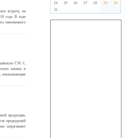
24
25
26
27
28
29
30
31
ную встречу, на
10 года. В ходе
ого таможенного
удинскую ГЭС-1,
ческую кнопку в
и, показывающие
чной продукции,
теля предыдущей
рые затрагивают