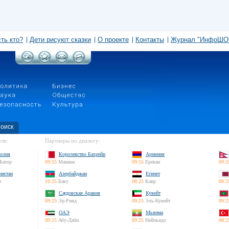
сть кто?
Дети рисуют сказки
О проекте
Контакты
Журнал "ИнфоШО
оиск
ли:
Партнеры по диалогу:
олия
Королевство Бахрейн
Армения
Батор
09:55
Манама
09:55
Ереван
09:5
нистан
Азербайджан
Египет
л
10:25
Баку
08:25
Каир
09:2
Саудовская Аравия
Кувейт
09:25
Эр-Рияд
09:25
Эль-Кувейт
09:2
ОАЭ
Мьянма
09:25
Абу-Даби
09:25
Нейпьидо
08:2