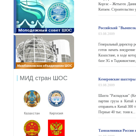
Коргас – Жетыген. Данн
Китаем. Строительство уч
Российский "Вымпелко
03.08.2009
Генеральный директор р
готов начать внедрени
Казахстане, в ходе кот
базе 3G в Таджикистане,
МИД стран ШОС
Кемеровские шахтеры 
03.08.2009
Шахта "Распадская" (Ке
партии груза в Китай 
отправить в Китай 300 т
Первые 40 тыс. тонн к...
Казахстан
Киргизия
Таможенники России и