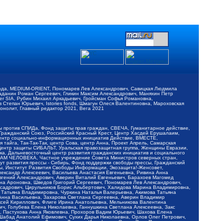
обода, MEDIUM-ORIENT, Пономарев Лев Александрович, Савицкая Людмила
Баданин Роман Сергеевич, Гликин Максим Александрович, Маняхин Петр
er SIA, Рубин Михаил Аркадьевич, Гройсман Софья Романовна,
Степан Юрьевич, Istories fonds, Шмагун Олеся Валентиновна, Мароховская
нолит, Главный редактор 2021, Вега 2021
Мы против СПИДа, Фонд защиты прав граждан, СВЕЧА, Гуманитарное действие,
 Гражданский Союз, Российский Красный Крест, Центр Хасдей Ерушалаим,
 Центр социально-информационных инициатив Действие, ВМЕСТЕ,
айга, Так-Так-Так, центр Сова, центр Анна, Проект Апрель, Самарская
Центр защиты СИБАЛЬТ, Уральская правозащитная группа, Женщины Евразии,
ка, Дальневосточный центр развития гражданских инициатив и социального
АВАМ ЧЕЛОВЕКА, Частное учреждение Совета Министров северных стран,
т развития прессы - Сибирь, Фонд поддержки свободы прессы, Гражданский
ы, Институт Развития Свободы Информации, Экозащита!-Женсовет,
ександр Алексеевич, Васильева Анастасия Евгеньевна, Ривина Анна
вгений Александрович, Аверин Виталий Евгеньевич, Барахоев Магомед
на Ароновна, Шведов Григорий Сергеевич, Пономарев Лев Александрович,
ксадрович, Цирульников Борис Альбертович, Халидова Марина Владимировна,
 Татьяна Владимировна, Чуркина Наталья Валерьевна, Акимова Татьяна
 Анна Васильевна, Захарова Светлана Сергеевна, Аверин Владимир
ксей Кириллович, Флиге Ирина Анатольевна, Мельникова Валентина
, Голубева Елена Николаевна, Ганнушкина Светлана Алексеевна, Закс
, Пастухова Анна Яковлевна, Прохоров Вадим Юрьевич, Шахова Елена
 Шабад Анатолий Ефимович, Сухих Дарья Николаевна, Орлов Олег Петрович,