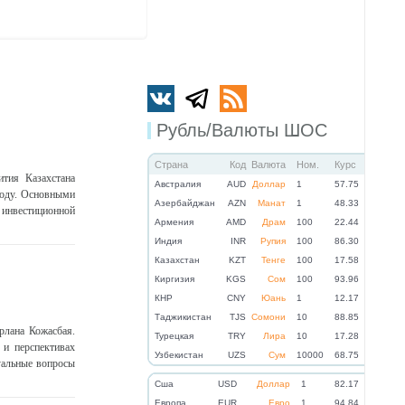
Рубль/Валюты ШОС
Страна
Код
Валюта
Ном.
Курс
ития Казахстана
Австралия
AUD
Доллар
1
57.75
году. Основными
Азербайджан
AZN
Манат
1
48.33
 инвестиционной
Армения
AMD
Драм
100
22.44
Индия
INR
Рупия
100
86.30
Казахстан
KZT
Тенге
100
17.58
Киргизия
KGS
Сом
100
93.96
КНР
CNY
Юань
1
12.17
Таджикистан
TJS
Сомони
10
88.85
рлана Кожасбая.
Турецкая
TRY
Лира
10
17.28
 и перспективах
Узбекистан
UZS
Сум
10000
68.75
уальные вопросы
Cша
USD
Доллар
1
82.17
Eвропа
EUR
Евро
1
94.84