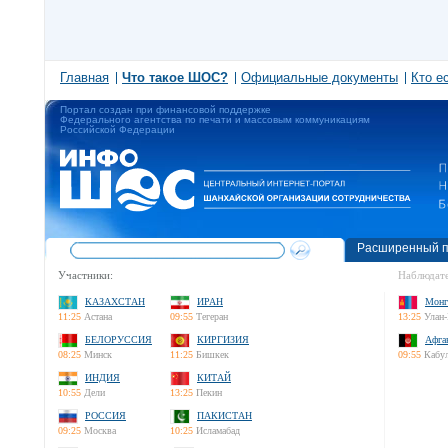
Главная
Что такое ШОС?
Официальные документы
Кто е
Портал создан при финансовой поддержке
Федерального агентства по печати и массовым коммуникациям
Российской Федерации
Расширенный п
Участники:
Наблюдате
КАЗАХСТАН
ИРАН
Монг
11:25
Астана
09:55
Тегеран
13:25
Улан-
БЕЛОРУССИЯ
КИРГИЗИЯ
Афга
08:25
Минск
11:25
Бишкек
09:55
Кабу
ИНДИЯ
КИТАЙ
10:55
Дели
13:25
Пекин
РОССИЯ
ПАКИСТАН
09:25
Москва
10:25
Исламабад