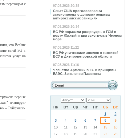
ным переходом с
07.08.2026 20:38
Сенат США проголосовал за
законопроект о дополнительных
антироссийских санкциях
07.08.2026 20:34
ВС РФ поразили резервуары с ГСМ в
порту Южный и два сухогруза в Черном
море
вил, что Beeline
07.08.2026 11:22
ание сетей 3G в
ВС РФ уничтожили эшелон с техникой
азвития услуг на
ВСУ в Днепропетровской области
07.08.2026 11:16
Членство Армении в ЕС и принципы
ЕАЭС. Заявления Пашиняна
отгружена первые
ская" планирует
Пн
Вт
Ср
Чт
Пт
Сб
Вс
ово – Суйфэньхэ.
1
2
3
4
5
6
7
8
9
10
11
12
13
14
15
16
17
18
19
20
21
22
23