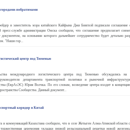
 городами-побратимами
дер и заместитель мэра китайского Кайфына Джи Бингвэй подписали соглашение 
В пресс-службе администрации Омска сообщили, что соглашение предполагает совм
т документом, на основании которого дальнейшее сотрудничество будет детально раз
м. "Наши гор...
гистический центр под Тюменью
льства международного логистического центра под Тюменью обсуждались на
мруководителя департамента транспортной политики и рыночной инфраструктур
ства (ЕврАзЭС) Юрия Волчка. По его словам, возведение центра входит в концепц
пространства Сообщества. Данный документ...
нспортный коридор в Китай
а и коммуникаций Казахстана сообщило, что в селе Жетыген Алма-Атинской области с
ь торжественная церемония укладки первой рельсошпальной решетки новой железн