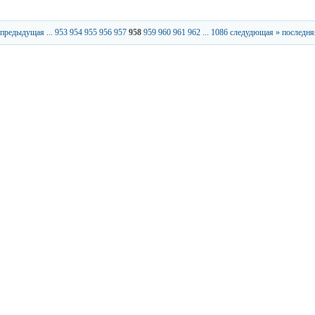
 предыдущая
...
953
954
955
956
957
958
959
960
961
962
...
1086
следудющая »
последня