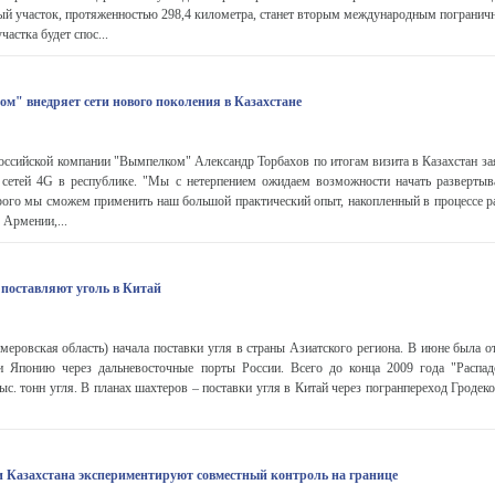
ый участок, протяженностью 298,4 километра, станет вторым международным погранич
астка будет спос...
м" внедряет сети нового поколения в Казахстане
оссийской компании "Вымпелком" Александр Торбахов по итогам визита в Казахстан зая
е сетей 4G в республике. "Мы с нетерпением ожидаем возможности начать развертыв
орого мы сможем применить наш большой практический опыт, накопленный в процессе р
 Армении,...
поставляют уголь в Китай
меровская область) начала поставки угля в страны Азиатского региона. В июне была 
и Японию через дальневосточные порты России. Всего до конца 2009 года "Распад
ыс. тонн угля. В планах шахтеров – поставки угля в Китай через погранпереход Гродек
 Казахстана экспериментируют совместный контроль на границе