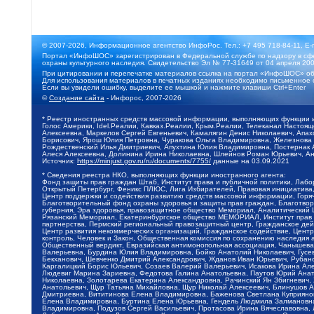
© 2007-2026, Информационное агентство ИнфоРос. Тел.: +7 495 718-84-11, E-
Портал «ИнфоШОС» зарегистрирован в Федеральной службе по надзору в сфе
охраны культурного наследия. Свидетельство Эл № 77-31649 от 04 апреля 200
При цитировании и перепечатке материалов ссылка на портал «ИнфоШОС» об
Для использования материалов в печатных изданиях необходимо письменное 
Если вы увидели ошибку, выделите ее мышкой и нажмите клавиши Ctrl+Enter
©
Создание сайта
- Инфорос, 2007-2026
* Реестр иностранных средств массовой информации, выполняющих функции 
Голос Америки, Idel.Реалии, Кавказ.Реалии, Крым.Реалии, Телеканал Настоя
Алексеевна, Маркелов Сергей Евгеньевич, Камалягин Денис Николаевич, Апах
Борисович, Ярош Юлия Петровна, Чуракова Ольга Владимировна, Железнова М
Рождественский Илья Дмитриевич, Апухтина Юлия Владимировна, Постернак Ал
Алеся Алексеевна, Долинина Ирина Николаевна, Шлейнов Роман Юрьевич, Ани
Источник:
https://minjust.gov.ru/ru/documents/7755/
данные на
03.09.2021
* Сведения реестра НКО, выполняющих функции иностранного агента:
Фонд защиты прав граждан Штаб, Институт права и публичной политики, Лаб
Открытый Петербург, Феникс ПЛЮС, Лига Избирателей, Правовая инициатива, 
Центр поддержки и содействия развитию средств массовой информации, Горя
Благотворительный фонд охраны здоровья и защиты прав граждан, Благотвори
губерния, Эра здоровья, правозащитное общество Мемориал, Аналитический 
Рязанский Мемориал, Екатеринбургское общество МЕМОРИАЛ, Институт прав ч
партнерства, Пермский региональный правозащитный центр, Гражданское де
Центр развития некоммерческих организаций, Гражданское содействие, Цент
контроль, Человек и Закон, Общественная комиссия по сохранению наследия
Общественный вердикт, Евразийская антимонопольная ассоциация, Чанышева 
Валерьевна, Бурдина Юлия Владимировна, Бойко Анатолий Николаевич, Гусев
Бекханович, Шевченко Дмитрий Александрович, Жданов Иван Юрьевич, Рубано
Каргалицкий Борис Юльевич, Созаев Валерий Валерьевич, Исакова Ирина Ал
Людевиг Марина Зариевна, Федотова Галина Анатольевна, Паутов Юрий Анато
Николаевна, Золотарева Екатерина Александровна, Рачинский Ян Збигневич
Анатольевич, Щур Татьяна Михайловна, Щур Николай Алексеевич, Блинушов 
Дмитриевна, Вититинова Елена Владимировна, Баженова Светлана Куприяновн
Елена Владимировна, Буртина Елена Юрьевна, Гендель Людмила Залмановна,
Владимировна, Подузов Сергей Васильевич, Протасова Ирина Вячеславовна, 