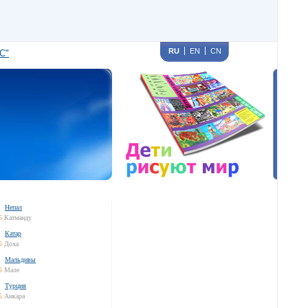
RU
EN
CN
С"
Непал
5
Катманду
Катар
5
Доха
Мальдивы
5
Мале
Турция
5
Анкара