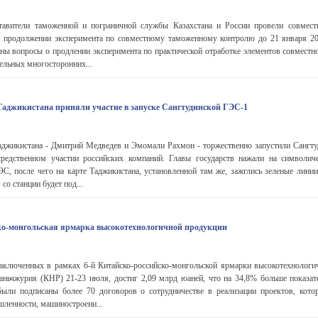
авители таможенной и пограничной службы Казахстана и России провели совмест
о продолжении эксперимента по совместному таможенному контролю до 21 января 20
ны вопросы о продлении эксперимента по практической отработке элементов совместн
дельных многосторонних...
Таджикистана приняли участие в запуске Сангтудинской ГЭС-1
аджикистана - Дмитрий Медведев и Эмомали Рахмон - торжественно запустили Сангт
редственном участии российских компаний. Главы государств нажали на символи
С, после чего на карте Таджикистана, установленной там же, зажглись зеленые лини
со станции будет под...
ко-монгольская ярмарка высокотехнологичной продукции
аключенных в рамках 6-й Китайско-российско-монгольской ярмарки высокотехнологи
ньчжурия (КНР) 21-23 июля, достиг 2,09 млрд юаней, что на 34,8% больше показа
ыли подписаны более 70 договоров о сотрудничестве в реализации проектов, кото
ленности, машиностроени...