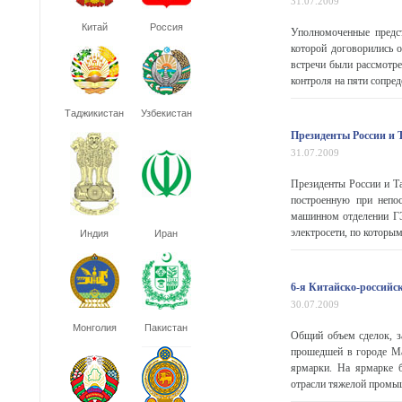
31.07.2009
Китай
Россия
Уполномоченные предст
которой договорились 
встречи были рассмотре
контроля на пяти сопре
Таджикистан
Узбекистан
Президенты России и 
31.07.2009
Президенты России и Т
построенную при непос
машинном отделении ГЭ
электросети, по которым 
Индия
Иран
6-я Китайско-российс
30.07.2009
Монголия
Пакистан
Общий объем сделок, з
прошедшей в городе Ма
ярмарки. На ярмарке б
отрасли тяжелой промыш