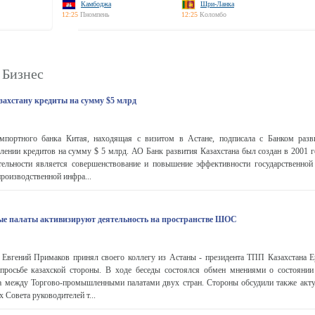
Камбоджа
Шри-Ланка
12:25
Пномпень
12:25
Коломбо
 Бизнес
захстану кредиты на сумму $5 млрд
мпортного банка Китая, находящая с визитом в Астане, подписала с Банком разв
лении кредитов на сумму $ 5 млрд. АО Банк развития Казахстана был создан в 2001 
тельности является совершенствование и повышение эффективности государственной
производственной инфра...
е палаты активизируют деятельность на пространстве ШОС
Евгений Примаков принял своего коллегу из Астаны - президента ТПП Казахстана Е
 просьбе казахской стороны. В ходе беседы состоялся обмен мнениями о состоянии
ва между Торгово-промышленными палатами двух стран. Стороны обсудили также акт
 Совета руководителей т...