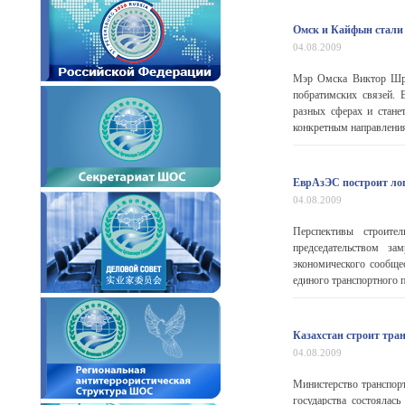
Омск и Кайфын стали
04.08.2009
Мэр Омска Виктор Шрей
побратимских связей. 
разных сферах и стане
конкретным направления
ЕврАзЭС построит ло
04.08.2009
Перспективы строите
председательством за
экономического сообще
единого транспортного 
Казахстан строит тра
04.08.2009
Министерство транспорт
государства состоялас