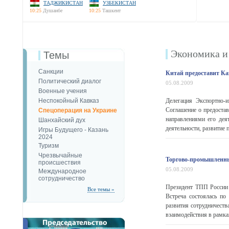
ТАДЖИКИСТАН
УЗБЕКИСТАН
10:25
Душанбе
10:25
Ташкент
Экономика и
Темы
Санкции
Китай предоставит Ка
Политический диалог
05.08.2009
Военные учения
Неспокойный Кавказ
Делегация Экспортно-и
Соглашение о предостав
Спецоперация на Украине
направлениями его дея
Шанхайский дух
деятельности, развитие 
Игры Будущего - Казань
2024
Туризм
Чрезвычайные
Торгово-промышленны
происшествия
05.08.2009
Международное
сотрудничество
Президент ТПП России 
Все темы »
Встреча состоялась по
развития сотрудничест
взаимодействия в рамках