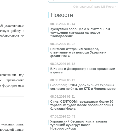
Официальный курс ЦБ России
Новости
08.08.2026 06:44
об установлении
Хуснуллин сообщил о значительном
естную работу в
улучшении ситуации на трассе
рабатываться по
"Новороссия"
08.08.2026 06:22
Пентагон отстранил генерала,
отвечавшего за помощь Украине и
фланг НАТО
08.08.2026 06:18
В Киеве и Днепропетровске произошли
взрывы
 совещании под
ы Евразийского
08.08.2026 06:13
ию формирования
Bloomberg: США добились от Украины
согласия не бить по КТК в Черном море
08.08.2026 06:11
Силы CENTCOM перехватили более 50
торговых судов после возобновления
блокады Ирана
07.08.2026 20:43
Украинский беспилотник атаковал
 участием главы
турецкий сухогруз возле
Новороссийска
одорожной линии