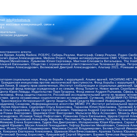
mail:
info@infoshos.ru
ре массовых коммуникаций, связи и
8 г.
язательна.
согласие редакции
иностранного агента:
щее Время, Azatliq Radiosi, PCE/PC, Сибирь.Реалии, Фактограф, Север.Реалии, Радио Св
ончич Дарья Александровна, Medusa Project, Первое антикоррупционное СМИ, VTimes.io, 
ария Михайловна, Лукьянова Юлия Сергеевна, Маетная Елизавета Витальевна, The Insid
ексей Евгеньевич, Общество с ограниченной ответственностью Телеканал Дождь, Петров 
н Роман Александрович, Великовский Дмитрий Александрович, Альтаир 2021, Ромашки мо
оратория социальных наук, Фонд по борьбе с коррупцией, Альянс врачей, НАСИЛИЮ.НЕТ, 
Гражданская инициатива против экологической преступности, Фонд борьбы с коррупцией,
чая Линия, В защиту прав заключенных, Институт глобализации и социальных движений,
тельный фонд помощи осужденным и их семьям, Фонд Тольятти, Новое время, Серебряная т
Центр Юрия Левады, Издательство Парк Гагарина, Фонд имени Андрея Рылькова, Сфера, 
еловека, Фонд защиты гласности, Российский исследовательский центр по правам челове
йствие, Центр независимых социологических исследований, Сутяжник, АКАДЕМИЯ ПО ПР
р Трансперенси Интернешнл-Р, Центр Защиты Прав Средств Массовой Информации, Институ
 академика Сахарова, Информационное агентство МЕМО. РУ, Институт региональной пресс
Лилия Айратовна, Сидорович Ольга Борисовна, Таранова Юлия Николаевна, Туровский Ал
а Ольга Андреевна, Дугин Сергей Георгиевич, Пивоваров Андрей Сергеевич, Писемский Е
в Роман Викторович, Шарипков Олег Викторович, Мальсагов Муса Асланович, Мошель Ири
ександровна, Исламов Тимур Рифгатович, Романова Ольга Евгеньевна, Щаров Сергей Але
льевич, Верховский Александр Маркович, Пислакова-Паркер Марина Петровна, Кочеткова
, Жемкова Елена Борисовна, Гудков Лев Дмитриевич, Илларионова Юлия Юрьевна, Саранг
Андрей Юрьевич, Мосин Алексей Геннадьевич, Гефтер Валентин Михайлович, Симонов Але
а, Исаев Сергей Владимирович, Максимов Сергей Владимирович, Беляев Сергей Иванович
 Кокорина Екатерина Алексеевна, Шуманов Илья Вячеславович, Арапова Галина Юрьевна
Литинский Леонид Борисович, Лукашевский Сергей Маркович, Бахмин Вячеслав Иванович,