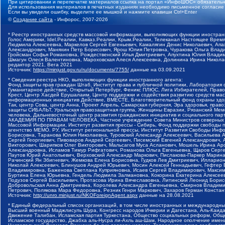
При цитировании и перепечатке материалов ссылка на портал «ИнфоШОС» обязательн
Для использования материалов в печатных изданиях необходимо письменное согласие
Если вы увидели ошибку, выделите ее мышкой и нажмите клавиши Ctrl+Enter
©
Создание сайта
- Инфорос, 2007-2026
* Реестр иностранных средств массовой информации, выполняющих функции иностранн
Голос Америки, Idel.Реалии, Кавказ.Реалии, Крым.Реалии, Телеканал Настоящее Время
Людмила Алексеевна, Маркелов Сергей Евгеньевич, Камалягин Денис Николаевич, Апах
Александрович, Маняхин Петр Борисович, Ярош Юлия Петровна, Чуракова Ольга Влади
Гройсман Софья Романовна, Рождественский Илья Дмитриевич, Апухтина Юлия Владимир
Шмагун Олеся Валентиновна, Мароховская Алеся Алексеевна, Долинина Ирина Никола
редактор 2021, Вега 2021
Источник:
https://minjust.gov.ru/ru/documents/7755/
данные на
03.09.2021
* Сведения реестра НКО, выполняющих функции иностранного агента:
Фонд защиты прав граждан Штаб, Институт права и публичной политики, Лаборатория
Гуманитарное действие, Открытый Петербург, Феникс ПЛЮС, Лига Избирателей, Правов
Крест, Центр Хасдей Ерушалаим, Центр поддержки и содействия развитию средств мас
информационных инициатив Действие, ВМЕСТЕ, Благотворительный фонд охраны здоров
Так, центр Сова, центр Анна, Проект Апрель, Самарская губерния, Эра здоровья, пр
защиты СИБАЛЬТ, Уральская правозащитная группа, Женщины Евразии, Рязанский Мемо
человека, Дальневосточный центр развития гражданских инициатив и социального пар
АКАДЕМИЯ ПО ПРАВАМ ЧЕЛОВЕКА, Частное учреждение Совета Министров северных стр
Массовой Информации, Институт развития прессы - Сибирь, Фонд поддержки свободы 
агентство МЕМО. РУ, Институт региональной прессы, Институт Развития Свободы Инф
Борисовна, Таранова Юлия Николаевна, Туровский Александр Алексеевич, Васильева 
Сергей Георгиевич, Пивоваров Андрей Сергеевич, Писемский Евгений Александрович,
Викторович, Шарипков Олег Викторович, Мальсагов Муса Асланович, Мошель Ирина Ар
Александровна, Исламов Тимур Рифгатович, Романова Ольга Евгеньевна, Щаров Серг
Паутов Юрий Анатольевич, Верховский Александр Маркович, Пислакова-Паркер Марина
Рачинский Ян Збигневич, Жемкова Елена Борисовна, Гудков Лев Дмитриевич, Иллари
Николай Алексеевич, Блинушов Андрей Юрьевич, Мосин Алексей Геннадьевич, Гефтер
Владимировна, Баженова Светлана Куприяновна, Исаев Сергей Владимирович, Максим
Буртина Елена Юрьевна, Гендель Людмила Залмановна, Кокорина Екатерина Алексеев
Подузов Сергей Васильевич, Протасова Ирина Вячеславовна, Литинский Леонид Борис
Добровольская Анна Дмитриевна, Королева Александра Евгеньевна, Смирнов Владими
Петрович, Полякова Мара Федоровна, Резник Генри Маркович, Захаров Герман Конста
Источник:
http://unro.minjust.ru/NKOForeignAgent.aspx
данные на
28.08.2021
* Единый федеральный список организаций, в том числе иностранных и международны
Высший военный Маджлисуль Шура, Конгресс народов Ичкерии и Дагестана, Аль-Каида, 
Движение Талибан, Исламская партия Туркестана, Общество социальных реформ, Общес
Исламское государство, Джабха аль-Нусра ли-Ахль аш-Шам, Народное ополчение имен