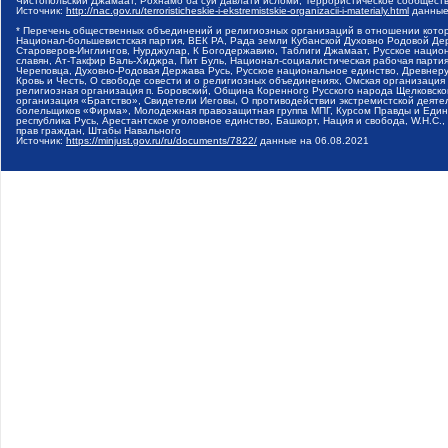
Чистопольский Джамаат, Рохнамо ба суи давлати исломи, Террористическое сообщест
Источник:
http://nac.gov.ru/terroristicheskie-i-ekstremistskie-organizacii-i-materialy.html
данные
* Перечень общественных объединений и религиозных организаций в отношении котор
Национал-большевистская партия, ВЕК РА, Рада земли Кубанской Духовно Родовой Де
Староверов-Инглингов, Нурджулар, К Богодержавию, Таблиги Джамаат, Русское наци
славян, Ат-Такфир Валь-Хиджра, Пит Буль, Национал-социалистическая рабочая парт
Череповца, Духовно-Родовая Держава Русь, Русское национальное единство, Древнер
Кровь и Честь, О свободе совести и о религиозных объединениях, Омская организаци
религиозная организация п. Боровский, Община Коренного Русского народа Щелковског
организация «Братство», Свидетели Иеговы, О противодействии экстремистской деяте
болельщиков «Фирма», Молодежная правозащитная группа МПГ, Курсом Правды и Единен
республика Русь, Арестантское уголовное единство, Башкорт, Нация и свобода, W.H.С
прав граждан, Штабы Навального
Источник:
https://minjust.gov.ru/ru/documents/7822/
данные на
06.08.2021