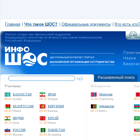
Главная
Что такое ШОС?
Официальные документы
Кто есть кто
Портал создан при финансовой поддержке
Федерального агентства по печати и массовым коммуникациям
Российской Федерации
Расширенный поиск
Участники:
Наблюдатели:
Пар
КАЗАХСТАН
ИРАН
Монголия
09:44
Астана
08:14
Тегеран
11:44
Улан-Батор
08:1
БЕЛОРУССИЯ
КИРГИЗИЯ
Афганистан
06:44
Минск
09:44
Бишкек
08:14
Кабул
08:4
ИНДИЯ
КИТАЙ
09:14
Дели
11:44
Пекин
07:4
РОССИЯ
ПАКИСТАН
07:44
Москва
08:44
Исламабад
07:4