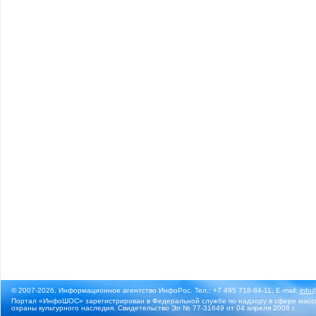
© 2007-2026, Информационное агентство ИнфоРос. Тел.: +7 495 718-84-11, E-mail:
info
Портал «ИнфоШОС» зарегистрирован в Федеральной службе по надзору в сфере массо
охраны культурного наследия. Свидетельство Эл № 77-31649 от 04 апреля 2008 г.