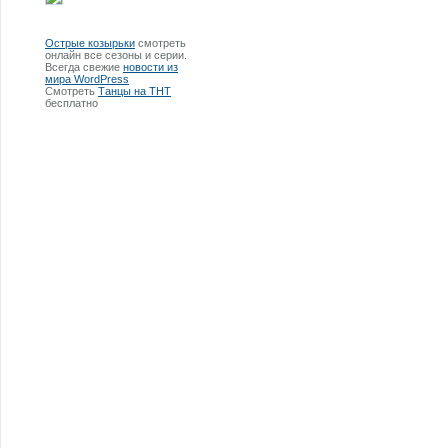
Острые козырьки
смотреть
онлайн все сезоны и серии.
Всегда свежие
новости из
мира WordPress
Смотреть
Танцы на ТНТ
бесплатно