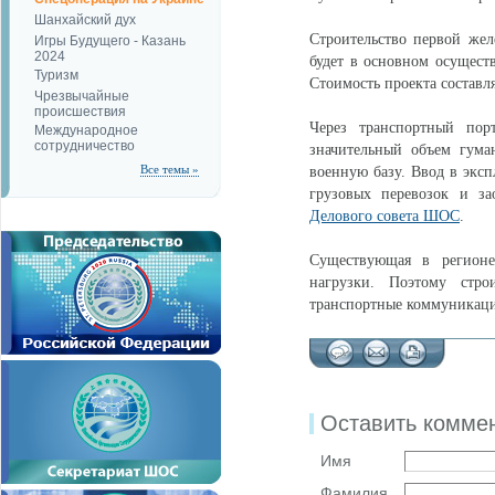
Шанхайский дух
Строительство первой жел
Игры Будущего - Казань
2024
будет в основном осуществ
Туризм
Стоимость проекта составля
Чрезвычайные
происшествия
Через транспортный пор
Международное
сотрудничество
значительный объем гум
Все темы »
военную базу. Ввод в экс
грузовых перевозок и з
Делового совета ШОС
.
Существующая в регионе
нагрузки. Поэтому стро
транспортные коммуникаци
Оставить комме
Имя
Фамилия