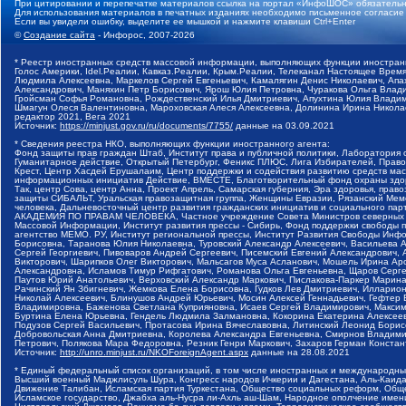
При цитировании и перепечатке материалов ссылка на портал «ИнфоШОС» обязательн
Для использования материалов в печатных изданиях необходимо письменное согласие
Если вы увидели ошибку, выделите ее мышкой и нажмите клавиши Ctrl+Enter
©
Создание сайта
- Инфорос, 2007-2026
* Реестр иностранных средств массовой информации, выполняющих функции иностранн
Голос Америки, Idel.Реалии, Кавказ.Реалии, Крым.Реалии, Телеканал Настоящее Время
Людмила Алексеевна, Маркелов Сергей Евгеньевич, Камалягин Денис Николаевич, Апах
Александрович, Маняхин Петр Борисович, Ярош Юлия Петровна, Чуракова Ольга Влади
Гройсман Софья Романовна, Рождественский Илья Дмитриевич, Апухтина Юлия Владимир
Шмагун Олеся Валентиновна, Мароховская Алеся Алексеевна, Долинина Ирина Никола
редактор 2021, Вега 2021
Источник:
https://minjust.gov.ru/ru/documents/7755/
данные на
03.09.2021
* Сведения реестра НКО, выполняющих функции иностранного агента:
Фонд защиты прав граждан Штаб, Институт права и публичной политики, Лаборатория
Гуманитарное действие, Открытый Петербург, Феникс ПЛЮС, Лига Избирателей, Правов
Крест, Центр Хасдей Ерушалаим, Центр поддержки и содействия развитию средств мас
информационных инициатив Действие, ВМЕСТЕ, Благотворительный фонд охраны здоров
Так, центр Сова, центр Анна, Проект Апрель, Самарская губерния, Эра здоровья, пр
защиты СИБАЛЬТ, Уральская правозащитная группа, Женщины Евразии, Рязанский Мемо
человека, Дальневосточный центр развития гражданских инициатив и социального пар
АКАДЕМИЯ ПО ПРАВАМ ЧЕЛОВЕКА, Частное учреждение Совета Министров северных стр
Массовой Информации, Институт развития прессы - Сибирь, Фонд поддержки свободы 
агентство МЕМО. РУ, Институт региональной прессы, Институт Развития Свободы Инф
Борисовна, Таранова Юлия Николаевна, Туровский Александр Алексеевич, Васильева 
Сергей Георгиевич, Пивоваров Андрей Сергеевич, Писемский Евгений Александрович,
Викторович, Шарипков Олег Викторович, Мальсагов Муса Асланович, Мошель Ирина Ар
Александровна, Исламов Тимур Рифгатович, Романова Ольга Евгеньевна, Щаров Серг
Паутов Юрий Анатольевич, Верховский Александр Маркович, Пислакова-Паркер Марина
Рачинский Ян Збигневич, Жемкова Елена Борисовна, Гудков Лев Дмитриевич, Иллари
Николай Алексеевич, Блинушов Андрей Юрьевич, Мосин Алексей Геннадьевич, Гефтер
Владимировна, Баженова Светлана Куприяновна, Исаев Сергей Владимирович, Максим
Буртина Елена Юрьевна, Гендель Людмила Залмановна, Кокорина Екатерина Алексеев
Подузов Сергей Васильевич, Протасова Ирина Вячеславовна, Литинский Леонид Борис
Добровольская Анна Дмитриевна, Королева Александра Евгеньевна, Смирнов Владими
Петрович, Полякова Мара Федоровна, Резник Генри Маркович, Захаров Герман Конста
Источник:
http://unro.minjust.ru/NKOForeignAgent.aspx
данные на
28.08.2021
* Единый федеральный список организаций, в том числе иностранных и международны
Высший военный Маджлисуль Шура, Конгресс народов Ичкерии и Дагестана, Аль-Каида, 
Движение Талибан, Исламская партия Туркестана, Общество социальных реформ, Общес
Исламское государство, Джабха аль-Нусра ли-Ахль аш-Шам, Народное ополчение имен