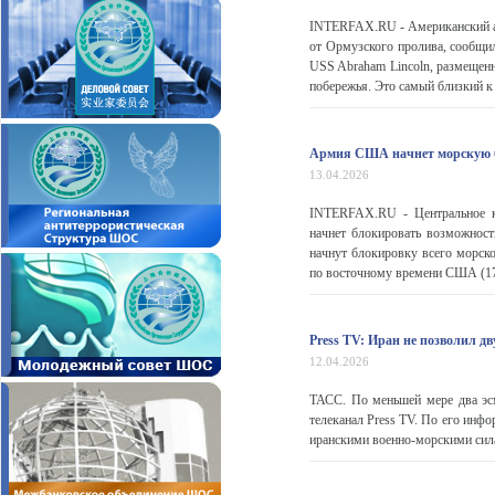
INTERFAX.RU - Американский ав
от Ормузского пролива, сообщи
USS Abraham Lincoln, размещенн
побережья. Это самый близкий к 
Армия США начнет морскую б
13.04.2026
INTERFAX.RU - Центральное 
начнет блокировать возможнос
начнут блокировку всего морско
по восточному времени США (17:
Press TV: Иран не позволил 
12.04.2026
ТАСС. По меньшей мере два э
телеканал Press TV. По его инф
иранскими военно-морскими сила