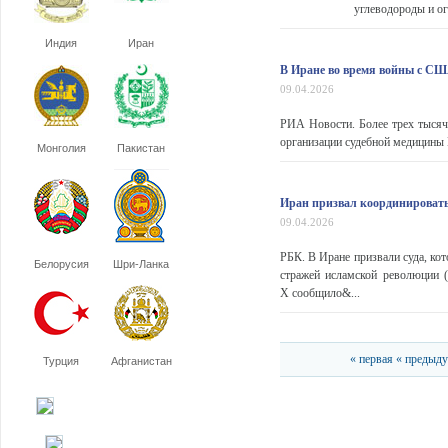
углеводороды и ог
Индия
Иран
В Иране во время войны с СШ
09.04.2026
РИА Новости. Более трех тысяч
организации судебной медицины 
Монголия
Пакистан
Иран призвал координировать
09.04.2026
РБК. В Иране призвали суда, ко
Белорусия
Шри-Ланка
стражей исламской революции 
X сообщило&...
« первая
« предыд
Турция
Афганистан