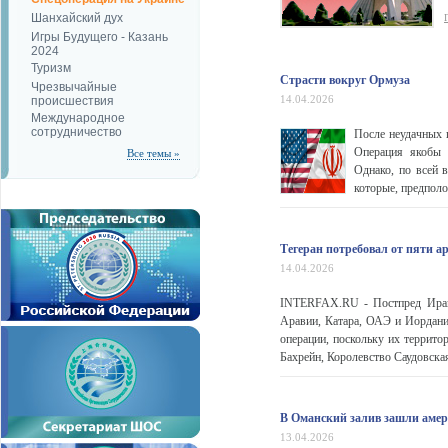
Шанхайский дух
Игры Будущего - Казань
2024
Туризм
Страсти вокруг Ормуза
Чрезвычайные
14.04.2026
происшествия
Международное
сотрудничество
После неудачных 
Операция якобы н
Все темы »
Однако, по всей 
которые, предполо
Тегеран потребовал от пяти а
14.04.2026
INTERFAX.RU - Постпред Иран
Аравии, Катара, ОАЭ и Иордани
операции, поскольку их террито
Бахрейн, Королевство Саудовска
В Оманский залив зашли амер
13.04.2026