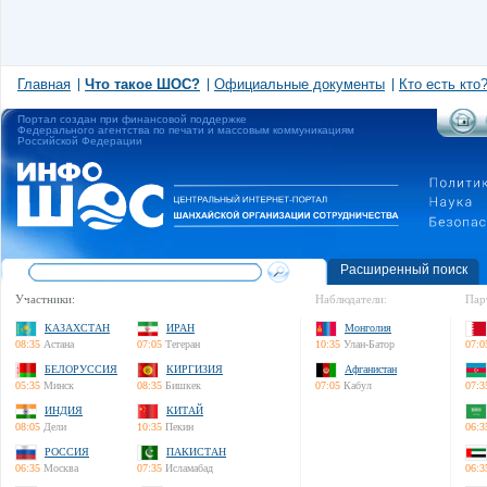
Главная
Что такое ШОС?
Официальные документы
Кто есть кто
Портал создан при финансовой поддержке
Федерального агентства по печати и массовым коммуникациям
Российской Федерации
Расширенный поиск
Участники:
Наблюдатели:
Пар
КАЗАХСТАН
ИРАН
Монголия
08:35
Астана
07:05
Тегеран
10:35
Улан-Батор
07:0
БЕЛОРУССИЯ
КИРГИЗИЯ
Афганистан
05:35
Минск
08:35
Бишкек
07:05
Кабул
07:3
ИНДИЯ
КИТАЙ
08:05
Дели
10:35
Пекин
06:3
РОССИЯ
ПАКИСТАН
06:35
Москва
07:35
Исламабад
06:3