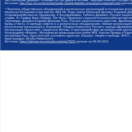
Чистопольский Джамаат, Рохнамо ба суи давлати исломи, Террористическое сообщест
Источник:
http://nac.gov.ru/terroristicheskie-i-ekstremistskie-organizacii-i-materialy.html
данные
* Перечень общественных объединений и религиозных организаций в отношении котор
Национал-большевистская партия, ВЕК РА, Рада земли Кубанской Духовно Родовой Де
Староверов-Инглингов, Нурджулар, К Богодержавию, Таблиги Джамаат, Русское наци
славян, Ат-Такфир Валь-Хиджра, Пит Буль, Национал-социалистическая рабочая парт
Череповца, Духовно-Родовая Держава Русь, Русское национальное единство, Древнер
Кровь и Честь, О свободе совести и о религиозных объединениях, Омская организаци
религиозная организация п. Боровский, Община Коренного Русского народа Щелковског
организация «Братство», Свидетели Иеговы, О противодействии экстремистской деяте
болельщиков «Фирма», Молодежная правозащитная группа МПГ, Курсом Правды и Единен
республика Русь, Арестантское уголовное единство, Башкорт, Нация и свобода, W.H.С
прав граждан, Штабы Навального
Источник:
https://minjust.gov.ru/ru/documents/7822/
данные на
06.08.2021