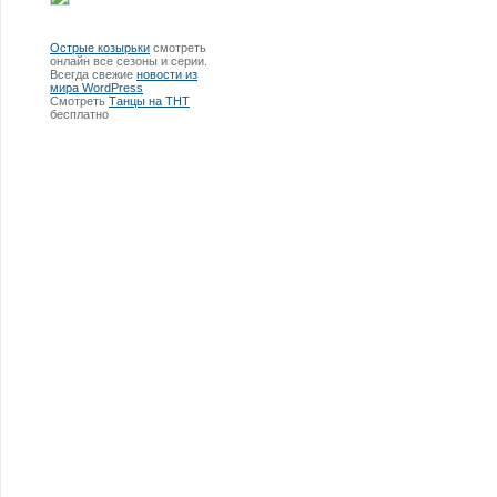
Острые козырьки
смотреть
онлайн все сезоны и серии.
Всегда свежие
новости из
мира WordPress
Смотреть
Танцы на ТНТ
бесплатно