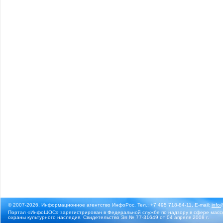
© 2007-2026, Информационное агентство ИнфоРос. Тел.: +7 495 718-84-11, E-mail:
info
Портал «ИнфоШОС» зарегистрирован в Федеральной службе по надзору в сфере массо
охраны культурного наследия. Свидетельство Эл № 77-31649 от 04 апреля 2008 г.