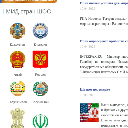
Иран назвал условия для мир
10.04.2026
МИД стран ШОС
РИА Новости. Тегеран ожидает п
мирные переговоры с Вашингтон
Иран опровергает прибытие св
Казахстан
Киргизия
10.04.2026
INTERFAX.RU - Министр иност
Галибаф не покидали Исламс
государственные обязанности, с
"Информация некоторых СМИ о то
Китай
Россия
Шаткое перемирие
10.04.2026
Таджикистан
Узбекистан
Как и ожидалось,
и Ираном - с друг
скоротечной войны
Вполне очевидно
имиджевые и люд