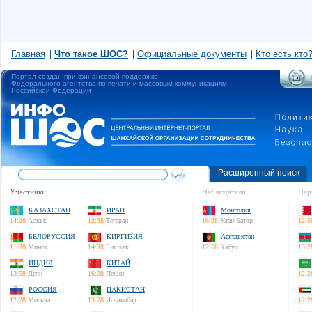
Главная
Что такое ШОС?
Официальные документы
Кто есть кто
Портал создан при финансовой поддержке
Федерального агентства по печати и массовым коммуникациям
Российской Федерации
Расширенный поиск
Участники:
Наблюдатели:
Пар
КАЗАХСТАН
ИРАН
Монголия
14:28
Астана
12:58
Тегеран
16:28
Улан-Батор
12:5
БЕЛОРУССИЯ
КИРГИЗИЯ
Афганистан
11:28
Минск
14:28
Бишкек
12:58
Кабул
13:2
ИНДИЯ
КИТАЙ
13:58
Дели
16:28
Пекин
12:2
РОССИЯ
ПАКИСТАН
12:28
Москва
13:28
Исламабад
12:2