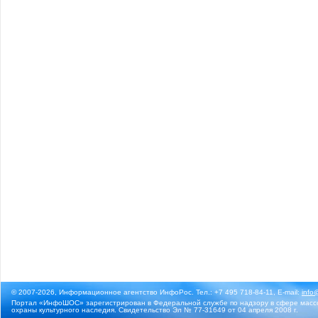
© 2007-2026, Информационное агентство ИнфоРос. Тел.: +7 495 718-84-11, E-mail:
info
Портал «ИнфоШОС» зарегистрирован в Федеральной службе по надзору в сфере массо
охраны культурного наследия. Свидетельство Эл № 77-31649 от 04 апреля 2008 г.