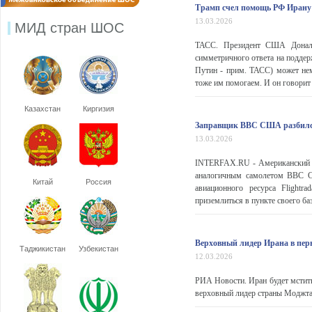
Трамп счел помощь РФ Иран
13.03.2026
МИД стран ШОС
ТАСС. Президент США Дональд
симметричного ответа на подде
Путин - прим. ТАСС) может нем
тоже им помогаем. И он говорит о
Казахстан
Киргизия
Заправщик ВВС США разбился 
13.03.2026
INTERFAX.RU - Американский с
аналогичным самолетом ВВС С
Китай
Россия
авиационного ресурса Flightr
приземлиться в пункте своего ба
Верховный лидер Ирана в пе
Таджикистан
Узбекистан
12.03.2026
РИА Новости. Иран будет мстить
верховный лидер страны Моджта