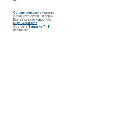
Острые козырьки
смотреть
онлайн все сезоны и серии.
Всегда свежие
новости из
мира WordPress
Смотреть
Танцы на ТНТ
бесплатно