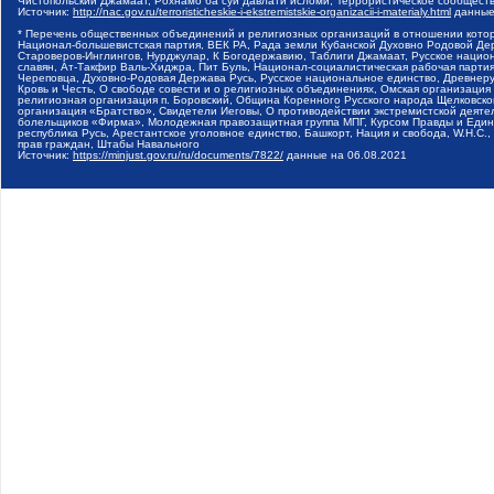
Чистопольский Джамаат, Рохнамо ба суи давлати исломи, Террористическое сообщест
Источник:
http://nac.gov.ru/terroristicheskie-i-ekstremistskie-organizacii-i-materialy.html
данные
* Перечень общественных объединений и религиозных организаций в отношении котор
Национал-большевистская партия, ВЕК РА, Рада земли Кубанской Духовно Родовой Де
Староверов-Инглингов, Нурджулар, К Богодержавию, Таблиги Джамаат, Русское наци
славян, Ат-Такфир Валь-Хиджра, Пит Буль, Национал-социалистическая рабочая парт
Череповца, Духовно-Родовая Держава Русь, Русское национальное единство, Древнер
Кровь и Честь, О свободе совести и о религиозных объединениях, Омская организаци
религиозная организация п. Боровский, Община Коренного Русского народа Щелковског
организация «Братство», Свидетели Иеговы, О противодействии экстремистской деяте
болельщиков «Фирма», Молодежная правозащитная группа МПГ, Курсом Правды и Единен
республика Русь, Арестантское уголовное единство, Башкорт, Нация и свобода, W.H.С
прав граждан, Штабы Навального
Источник:
https://minjust.gov.ru/ru/documents/7822/
данные на
06.08.2021