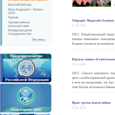
Шанхайский дух
Игры Будущего - Казань
2024
Туризм
Telegraph: Моджтаба Хаменеи 
Чрезвычайные
17.03.2026
происшествия
Международное
сотрудничество
ТАСС. Новый верховный лидер И
покинул атакованное помещение
Все темы »
Издание ссылается на попавшую 
Израиль заявил об уничтожен
16.03.2026
ТАСС. Самолет верховного лид
пресс-служба израильской армии
в ночь на понедельник, это был
этим бортом пользовался бывший
Иран: третья неделя войны
16.03.2026