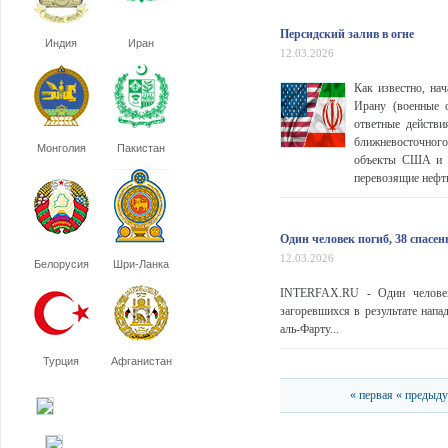
Персидский залив в огне
Индия
Иран
12.03.2026
Как известно, на
Ирану (военные 
ответные действи
ближневосточног
Монголия
Пакистан
объекты США и Из
перевозящие нефть
Один человек погиб, 38 спасе
12.03.2026
Белорусия
Шри-Ланка
INTERFAX.RU - Один человек 
загоревшихся в результате нап
аль-Фарту...
Турция
Афганистан
« первая
« предыд