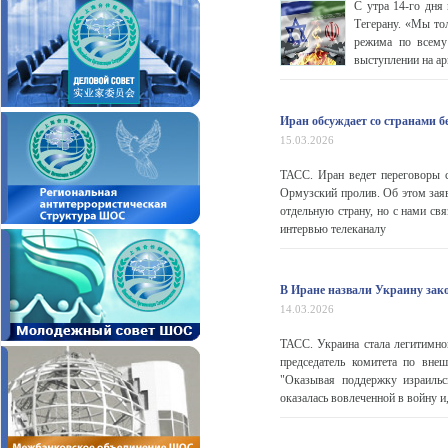
С утра 14-го дня
Тегерану. «Мы то
режима по всему 
выступлении на ар
Иран обсуждает со странами б
15.03.2026
ТАСС. Иран ведет переговоры с
Ормузский пролив. Об этом зая
отдельную страну, но с нами свя
интервью телеканалу
В Иране назвали Украину зак
14.03.2026
ТАСС. Украина стала легитимно
председатель комитета по вне
"Оказывая поддержку израиль
оказалась вовлеченной в войну и