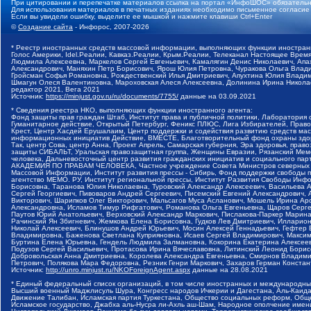
При цитировании и перепечатке материалов ссылка на портал «ИнфоШОС» обязательн
Для использования материалов в печатных изданиях необходимо письменное согласие
Если вы увидели ошибку, выделите ее мышкой и нажмите клавиши Ctrl+Enter
©
Создание сайта
- Инфорос, 2007-2026
* Реестр иностранных средств массовой информации, выполняющих функции иностранн
Голос Америки, Idel.Реалии, Кавказ.Реалии, Крым.Реалии, Телеканал Настоящее Время
Людмила Алексеевна, Маркелов Сергей Евгеньевич, Камалягин Денис Николаевич, Апах
Александрович, Маняхин Петр Борисович, Ярош Юлия Петровна, Чуракова Ольга Влади
Гройсман Софья Романовна, Рождественский Илья Дмитриевич, Апухтина Юлия Владимир
Шмагун Олеся Валентиновна, Мароховская Алеся Алексеевна, Долинина Ирина Никола
редактор 2021, Вега 2021
Источник:
https://minjust.gov.ru/ru/documents/7755/
данные на
03.09.2021
* Сведения реестра НКО, выполняющих функции иностранного агента:
Фонд защиты прав граждан Штаб, Институт права и публичной политики, Лаборатория
Гуманитарное действие, Открытый Петербург, Феникс ПЛЮС, Лига Избирателей, Правов
Крест, Центр Хасдей Ерушалаим, Центр поддержки и содействия развитию средств мас
информационных инициатив Действие, ВМЕСТЕ, Благотворительный фонд охраны здоров
Так, центр Сова, центр Анна, Проект Апрель, Самарская губерния, Эра здоровья, пр
защиты СИБАЛЬТ, Уральская правозащитная группа, Женщины Евразии, Рязанский Мемо
человека, Дальневосточный центр развития гражданских инициатив и социального пар
АКАДЕМИЯ ПО ПРАВАМ ЧЕЛОВЕКА, Частное учреждение Совета Министров северных стр
Массовой Информации, Институт развития прессы - Сибирь, Фонд поддержки свободы 
агентство МЕМО. РУ, Институт региональной прессы, Институт Развития Свободы Инф
Борисовна, Таранова Юлия Николаевна, Туровский Александр Алексеевич, Васильева 
Сергей Георгиевич, Пивоваров Андрей Сергеевич, Писемский Евгений Александрович,
Викторович, Шарипков Олег Викторович, Мальсагов Муса Асланович, Мошель Ирина Ар
Александровна, Исламов Тимур Рифгатович, Романова Ольга Евгеньевна, Щаров Серг
Паутов Юрий Анатольевич, Верховский Александр Маркович, Пислакова-Паркер Марина
Рачинский Ян Збигневич, Жемкова Елена Борисовна, Гудков Лев Дмитриевич, Иллари
Николай Алексеевич, Блинушов Андрей Юрьевич, Мосин Алексей Геннадьевич, Гефтер
Владимировна, Баженова Светлана Куприяновна, Исаев Сергей Владимирович, Максим
Буртина Елена Юрьевна, Гендель Людмила Залмановна, Кокорина Екатерина Алексеев
Подузов Сергей Васильевич, Протасова Ирина Вячеславовна, Литинский Леонид Борис
Добровольская Анна Дмитриевна, Королева Александра Евгеньевна, Смирнов Владими
Петрович, Полякова Мара Федоровна, Резник Генри Маркович, Захаров Герман Конста
Источник:
http://unro.minjust.ru/NKOForeignAgent.aspx
данные на
28.08.2021
* Единый федеральный список организаций, в том числе иностранных и международны
Высший военный Маджлисуль Шура, Конгресс народов Ичкерии и Дагестана, Аль-Каида, 
Движение Талибан, Исламская партия Туркестана, Общество социальных реформ, Общес
Исламское государство, Джабха аль-Нусра ли-Ахль аш-Шам, Народное ополчение имен