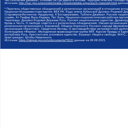
Чистопольский Джамаат, Рохнамо ба суи давлати исломи, Террористическое сообщест
Источник:
http://nac.gov.ru/terroristicheskie-i-ekstremistskie-organizacii-i-materialy.html
данные
* Перечень общественных объединений и религиозных организаций в отношении котор
Национал-большевистская партия, ВЕК РА, Рада земли Кубанской Духовно Родовой Де
Староверов-Инглингов, Нурджулар, К Богодержавию, Таблиги Джамаат, Русское наци
славян, Ат-Такфир Валь-Хиджра, Пит Буль, Национал-социалистическая рабочая парт
Череповца, Духовно-Родовая Держава Русь, Русское национальное единство, Древнер
Кровь и Честь, О свободе совести и о религиозных объединениях, Омская организаци
религиозная организация п. Боровский, Община Коренного Русского народа Щелковског
организация «Братство», Свидетели Иеговы, О противодействии экстремистской деяте
болельщиков «Фирма», Молодежная правозащитная группа МПГ, Курсом Правды и Единен
республика Русь, Арестантское уголовное единство, Башкорт, Нация и свобода, W.H.С
прав граждан, Штабы Навального
Источник:
https://minjust.gov.ru/ru/documents/7822/
данные на
06.08.2021