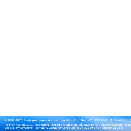
© 2007-2026, Информационное агентство ИнфоРос. Тел.: +7 495 718-84-11, E-mail:
info
Портал «ИнфоШОС» зарегистрирован в Федеральной службе по надзору в сфере массо
охраны культурного наследия. Свидетельство Эл № 77-31649 от 04 апреля 2008 г.