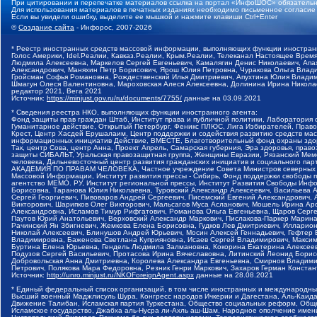
При цитировании и перепечатке материалов ссылка на портал «ИнфоШОС» обязательн
Для использования материалов в печатных изданиях необходимо письменное согласие
Если вы увидели ошибку, выделите ее мышкой и нажмите клавиши Ctrl+Enter
©
Создание сайта
- Инфорос, 2007-2026
* Реестр иностранных средств массовой информации, выполняющих функции иностранн
Голос Америки, Idel.Реалии, Кавказ.Реалии, Крым.Реалии, Телеканал Настоящее Время
Людмила Алексеевна, Маркелов Сергей Евгеньевич, Камалягин Денис Николаевич, Апах
Александрович, Маняхин Петр Борисович, Ярош Юлия Петровна, Чуракова Ольга Влади
Гройсман Софья Романовна, Рождественский Илья Дмитриевич, Апухтина Юлия Владимир
Шмагун Олеся Валентиновна, Мароховская Алеся Алексеевна, Долинина Ирина Никола
редактор 2021, Вега 2021
Источник:
https://minjust.gov.ru/ru/documents/7755/
данные на
03.09.2021
* Сведения реестра НКО, выполняющих функции иностранного агента:
Фонд защиты прав граждан Штаб, Институт права и публичной политики, Лаборатория
Гуманитарное действие, Открытый Петербург, Феникс ПЛЮС, Лига Избирателей, Правов
Крест, Центр Хасдей Ерушалаим, Центр поддержки и содействия развитию средств мас
информационных инициатив Действие, ВМЕСТЕ, Благотворительный фонд охраны здоров
Так, центр Сова, центр Анна, Проект Апрель, Самарская губерния, Эра здоровья, пр
защиты СИБАЛЬТ, Уральская правозащитная группа, Женщины Евразии, Рязанский Мемо
человека, Дальневосточный центр развития гражданских инициатив и социального пар
АКАДЕМИЯ ПО ПРАВАМ ЧЕЛОВЕКА, Частное учреждение Совета Министров северных стр
Массовой Информации, Институт развития прессы - Сибирь, Фонд поддержки свободы 
агентство МЕМО. РУ, Институт региональной прессы, Институт Развития Свободы Инф
Борисовна, Таранова Юлия Николаевна, Туровский Александр Алексеевич, Васильева 
Сергей Георгиевич, Пивоваров Андрей Сергеевич, Писемский Евгений Александрович,
Викторович, Шарипков Олег Викторович, Мальсагов Муса Асланович, Мошель Ирина Ар
Александровна, Исламов Тимур Рифгатович, Романова Ольга Евгеньевна, Щаров Серг
Паутов Юрий Анатольевич, Верховский Александр Маркович, Пислакова-Паркер Марина
Рачинский Ян Збигневич, Жемкова Елена Борисовна, Гудков Лев Дмитриевич, Иллари
Николай Алексеевич, Блинушов Андрей Юрьевич, Мосин Алексей Геннадьевич, Гефтер
Владимировна, Баженова Светлана Куприяновна, Исаев Сергей Владимирович, Максим
Буртина Елена Юрьевна, Гендель Людмила Залмановна, Кокорина Екатерина Алексеев
Подузов Сергей Васильевич, Протасова Ирина Вячеславовна, Литинский Леонид Борис
Добровольская Анна Дмитриевна, Королева Александра Евгеньевна, Смирнов Владими
Петрович, Полякова Мара Федоровна, Резник Генри Маркович, Захаров Герман Конста
Источник:
http://unro.minjust.ru/NKOForeignAgent.aspx
данные на
28.08.2021
* Единый федеральный список организаций, в том числе иностранных и международны
Высший военный Маджлисуль Шура, Конгресс народов Ичкерии и Дагестана, Аль-Каида, 
Движение Талибан, Исламская партия Туркестана, Общество социальных реформ, Общес
Исламское государство, Джабха аль-Нусра ли-Ахль аш-Шам, Народное ополчение имен