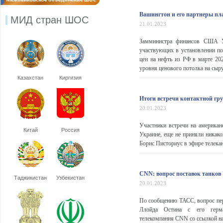
Вашингтон и его партнеры пла
МИД стран ШОС
21.01.2023
Замминистра финансов США Уо
участвующих в установлении по
цен на нефть из РФ в марте 20
уровня ценового потолка на сыру
Казахстан
Киргизия
Итоги встречи контактной гр
20.01.2023
Участники встречи на американ
Китай
Россия
Украине, еще не приняли никак
Борис Писториус в эфире телека
CNN: вопрос поставок танков
Таджикистан
Узбекистан
20.01.2023
По сообщению ТАСС, вопрос пер
Ллойда Остина с его герм
телекомпания СNN со ссылкой на