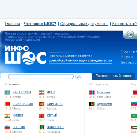
Главная
Что такое ШОС?
Официальные документы
Кто есть кто
Портал создан при финансовой поддержке
Федерального агентства по печати и массовым коммуникациям
Российской Федерации
Расширенный поиск
Участники:
Наблюдатели:
Пар
КАЗАХСТАН
ИРАН
Монголия
18:11
Астана
16:41
Тегеран
20:11
Улан-Батор
16:4
БЕЛОРУССИЯ
КИРГИЗИЯ
Афганистан
15:11
Минск
18:11
Бишкек
16:41
Кабул
17:1
ИНДИЯ
КИТАЙ
17:41
Дели
20:11
Пекин
16:1
РОССИЯ
ПАКИСТАН
16:11
Москва
17:11
Исламабад
16:1