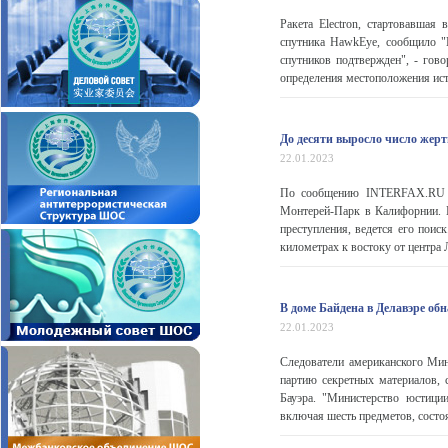
Ракета Electron, стартовавшая
спутника HawkEye, сообщило "
спутников подтвержден", - гов
определения местоположения исто
До десяти выросло число жер
22.01.2023
По сообщению INTERFAX.RU со
Монтерей-Парк в Калифорнии. 
преступления, ведется его пои
километрах к востоку от центра 
В доме Байдена в Делавэре о
22.01.2023
Следователи американского Ми
партию секретных материалов,
Бауэра. "Министерство юстици
включая шесть предметов, состоя