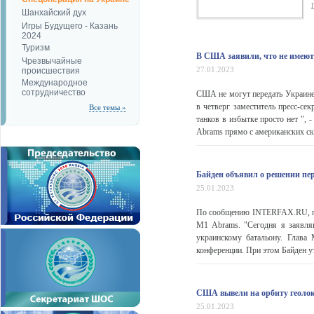
Шанхайский дух
Игры Будущего - Казань
2024
Туризм
В США заявили, что не имеют 
Чрезвычайные
27.01.2023
происшествия
Международное
сотрудничество
США не могут передать Украине 
в четверг заместитель пресс-се
Все темы »
танков в избытке просто нет ", 
Abrams прямо с американских скл
Байден объявил о решении пе
25.01.2023
По сообщению INTERFAX.RU, пр
M1 Abrams. "Сегодня я заявля
украинскому батальону. Глава
конференции. При этом Байден ут
США вывели на орбиту геолок
25.01.2023