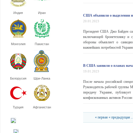
Индия
Иран
США объявили о выделении но
20.01.2023
Президент США Джо Байден сан
включающей бронетехнику и с
обороны объявляет о санкцио
Монголия
Пакистан
важнейших потребностей Украины 
В США заявили о планах нача
19.01.2023
Белорусия
Шри-Ланка
После начала российской спецо
Руководитель рабочей группы 
передачу Украине, публикуе
конфискованных активов России 
Турция
Афганистан
« первая
« предыдущая
..