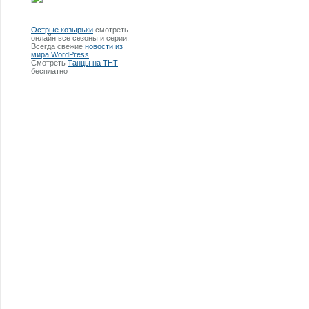
Острые козырьки
смотреть
онлайн все сезоны и серии.
Всегда свежие
новости из
мира WordPress
Смотреть
Танцы на ТНТ
бесплатно