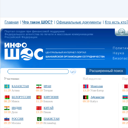
Главная
Что такое ШОС?
Официальные документы
Кто есть кто
Портал создан при финансовой поддержке
Федерального агентства по печати и массовым коммуникациям
Российской Федерации
Расширенный поиск
Участники:
Наблюдатели:
Пар
КАЗАХСТАН
ИРАН
Монголия
11:29
Астана
09:59
Тегеран
13:29
Улан-Батор
09:5
БЕЛОРУССИЯ
КИРГИЗИЯ
Афганистан
08:29
Минск
11:29
Бишкек
09:59
Кабул
10:2
ИНДИЯ
КИТАЙ
10:59
Дели
13:29
Пекин
09:2
РОССИЯ
ПАКИСТАН
09:29
Москва
10:29
Исламабад
09:2