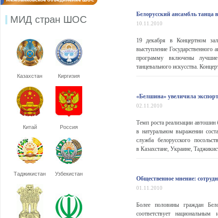
Белорусский ансамбль танца 
МИД стран ШОС
10.11.2010
19 декабря в Концертном зал
выступление Государственного 
программу включены лучшие 
танцевального искусства. Концер
Казахстан
Киргизия
«Белшина» увеличила экспорт
02.11.2010
Темп роста реализации автошин 
Китай
Россия
в натуральном выражении сост
служба белорусского посольс
в Казахстане, Украине, Таджикис
Таджикистан
Узбекистан
Общественное мнение: сотрудн
01.11.2010
Более половины граждан Бело
соответствует национальным 