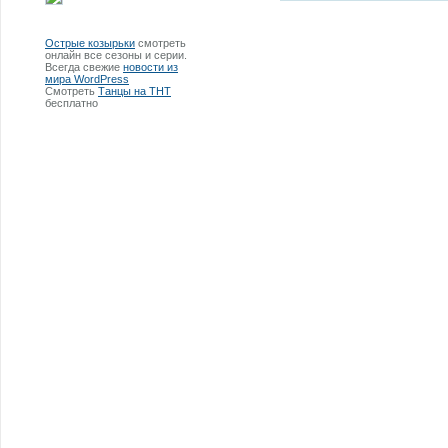
Острые козырьки
смотреть
онлайн все сезоны и серии.
Всегда свежие
новости из
мира WordPress
Смотреть
Танцы на ТНТ
бесплатно