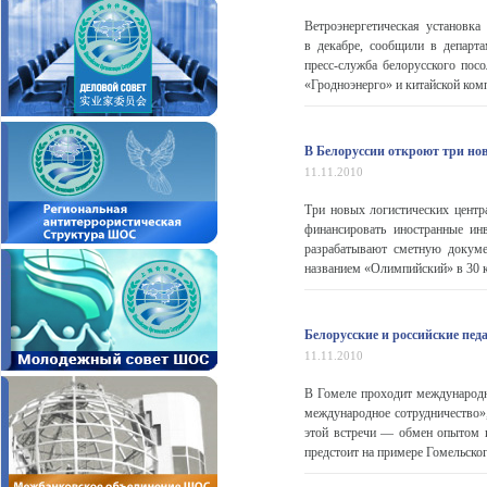
Ветроэнергетическая установк
в декабре, сообщили в департ
пресс-служба белорусского посо
«Гродноэнерго» и китайской ком
В Белоруссии откроют три нов
11.11.2010
Три новых логистических центр
финансировать иностранные и
разрабатывают сметную докуме
названием «Олимпийский» в 30 ки
Белорусские и российские пед
11.11.2010
В Гомеле проходит международн
международное сотрудничество»
этой встречи — обмен опытом и
предстоит на примере Гомельског