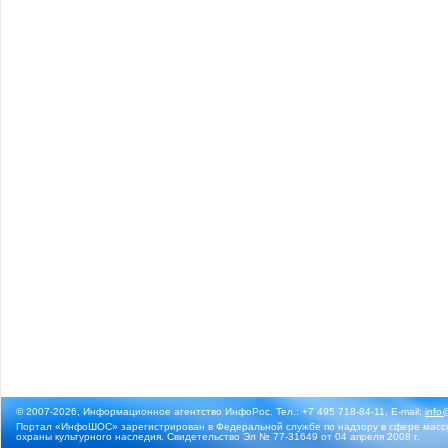
© 2007-2026, Информационное агентство ИнфоРос. Тел.: +7 495 718-84-11, E-mail:
info
Портал «ИнфоШОС» зарегистрирован в Федеральной службе по надзору в сфере массо
охраны культурного наследия. Свидетельство Эл № 77-31649 от 04 апреля 2008 г.