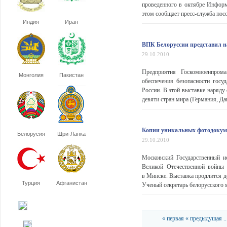
проведенного в октябре Инфор
этом сообщает пресс-служба посо
Индия
Иран
ВПК Белоруссии представил н
29.10.2010
Предприятия Госкомвоенпром
Монголия
Пакистан
обеспечения безопасности госу
России. В этой выставке наряду
девяти стран мира (Германия, Д
Копии уникальных фотодокуме
Белорусия
Шри-Ланка
29.10.2010
Московский Государственный и
Великой Отечественной войны
в Минске. Выставка продлится д
Турция
Афганистан
Ученый секретарь белорусского м
« первая
« предыдущая
..