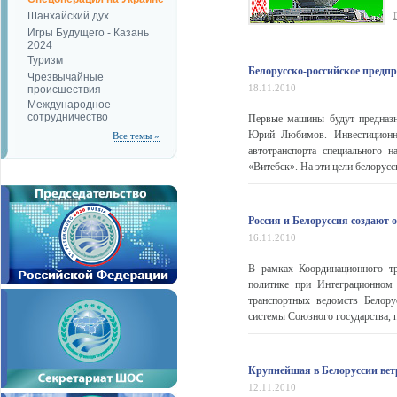
Шанхайский дух
Игры Будущего - Казань
2024
Туризм
Белорусско-российское предп
Чрезвычайные
18.11.2010
происшествия
Международное
сотрудничество
Первые машины будут предназн
Юрий Любимов. Инвестиционны
Все темы »
автотранспорта специального
«Витебск». На эти цели белорусс
Россия и Белоруссия создают
16.11.2010
В рамках Координационного тр
политике при Интеграционном
транспортных ведомств Белору
системы Союзного государства, 
Крупнейшая в Белоруссии вет
12.11.2010