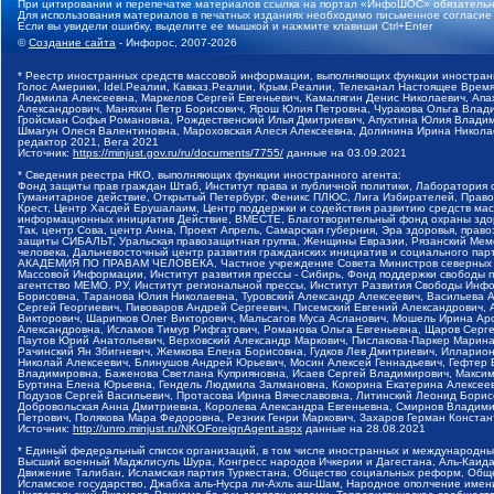
При цитировании и перепечатке материалов ссылка на портал «ИнфоШОС» обязательн
Для использования материалов в печатных изданиях необходимо письменное согласие
Если вы увидели ошибку, выделите ее мышкой и нажмите клавиши Ctrl+Enter
©
Создание сайта
- Инфорос, 2007-2026
* Реестр иностранных средств массовой информации, выполняющих функции иностранн
Голос Америки, Idel.Реалии, Кавказ.Реалии, Крым.Реалии, Телеканал Настоящее Время
Людмила Алексеевна, Маркелов Сергей Евгеньевич, Камалягин Денис Николаевич, Апах
Александрович, Маняхин Петр Борисович, Ярош Юлия Петровна, Чуракова Ольга Влади
Гройсман Софья Романовна, Рождественский Илья Дмитриевич, Апухтина Юлия Владимир
Шмагун Олеся Валентиновна, Мароховская Алеся Алексеевна, Долинина Ирина Никола
редактор 2021, Вега 2021
Источник:
https://minjust.gov.ru/ru/documents/7755/
данные на
03.09.2021
* Сведения реестра НКО, выполняющих функции иностранного агента:
Фонд защиты прав граждан Штаб, Институт права и публичной политики, Лаборатория
Гуманитарное действие, Открытый Петербург, Феникс ПЛЮС, Лига Избирателей, Правов
Крест, Центр Хасдей Ерушалаим, Центр поддержки и содействия развитию средств мас
информационных инициатив Действие, ВМЕСТЕ, Благотворительный фонд охраны здоров
Так, центр Сова, центр Анна, Проект Апрель, Самарская губерния, Эра здоровья, пр
защиты СИБАЛЬТ, Уральская правозащитная группа, Женщины Евразии, Рязанский Мемо
человека, Дальневосточный центр развития гражданских инициатив и социального пар
АКАДЕМИЯ ПО ПРАВАМ ЧЕЛОВЕКА, Частное учреждение Совета Министров северных стр
Массовой Информации, Институт развития прессы - Сибирь, Фонд поддержки свободы 
агентство МЕМО. РУ, Институт региональной прессы, Институт Развития Свободы Инф
Борисовна, Таранова Юлия Николаевна, Туровский Александр Алексеевич, Васильева 
Сергей Георгиевич, Пивоваров Андрей Сергеевич, Писемский Евгений Александрович,
Викторович, Шарипков Олег Викторович, Мальсагов Муса Асланович, Мошель Ирина Ар
Александровна, Исламов Тимур Рифгатович, Романова Ольга Евгеньевна, Щаров Серг
Паутов Юрий Анатольевич, Верховский Александр Маркович, Пислакова-Паркер Марина
Рачинский Ян Збигневич, Жемкова Елена Борисовна, Гудков Лев Дмитриевич, Иллари
Николай Алексеевич, Блинушов Андрей Юрьевич, Мосин Алексей Геннадьевич, Гефтер
Владимировна, Баженова Светлана Куприяновна, Исаев Сергей Владимирович, Максим
Буртина Елена Юрьевна, Гендель Людмила Залмановна, Кокорина Екатерина Алексеев
Подузов Сергей Васильевич, Протасова Ирина Вячеславовна, Литинский Леонид Борис
Добровольская Анна Дмитриевна, Королева Александра Евгеньевна, Смирнов Владими
Петрович, Полякова Мара Федоровна, Резник Генри Маркович, Захаров Герман Конста
Источник:
http://unro.minjust.ru/NKOForeignAgent.aspx
данные на
28.08.2021
* Единый федеральный список организаций, в том числе иностранных и международны
Высший военный Маджлисуль Шура, Конгресс народов Ичкерии и Дагестана, Аль-Каида, 
Движение Талибан, Исламская партия Туркестана, Общество социальных реформ, Общес
Исламское государство, Джабха аль-Нусра ли-Ахль аш-Шам, Народное ополчение имен