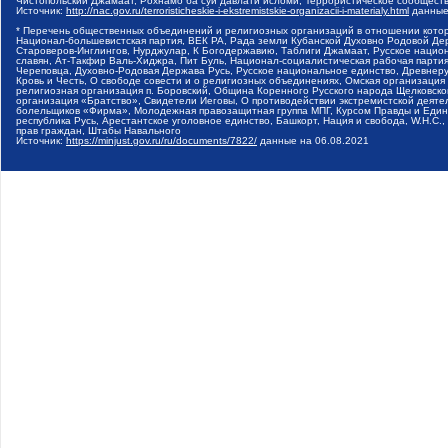
Чистопольский Джамаат, Рохнамо ба суи давлати исломи, Террористическое сообщест
Источник:
http://nac.gov.ru/terroristicheskie-i-ekstremistskie-organizacii-i-materialy.html
данные
* Перечень общественных объединений и религиозных организаций в отношении котор
Национал-большевистская партия, ВЕК РА, Рада земли Кубанской Духовно Родовой Де
Староверов-Инглингов, Нурджулар, К Богодержавию, Таблиги Джамаат, Русское наци
славян, Ат-Такфир Валь-Хиджра, Пит Буль, Национал-социалистическая рабочая парт
Череповца, Духовно-Родовая Держава Русь, Русское национальное единство, Древнер
Кровь и Честь, О свободе совести и о религиозных объединениях, Омская организаци
религиозная организация п. Боровский, Община Коренного Русского народа Щелковског
организация «Братство», Свидетели Иеговы, О противодействии экстремистской деяте
болельщиков «Фирма», Молодежная правозащитная группа МПГ, Курсом Правды и Единен
республика Русь, Арестантское уголовное единство, Башкорт, Нация и свобода, W.H.С
прав граждан, Штабы Навального
Источник:
https://minjust.gov.ru/ru/documents/7822/
данные на
06.08.2021