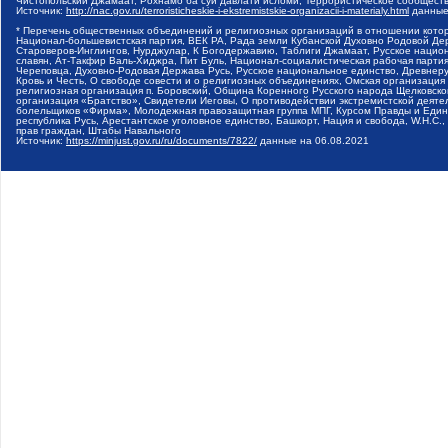
Чистопольский Джамаат, Рохнамо ба суи давлати исломи, Террористическое сообщест
Источник:
http://nac.gov.ru/terroristicheskie-i-ekstremistskie-organizacii-i-materialy.html
данные
* Перечень общественных объединений и религиозных организаций в отношении котор
Национал-большевистская партия, ВЕК РА, Рада земли Кубанской Духовно Родовой Де
Староверов-Инглингов, Нурджулар, К Богодержавию, Таблиги Джамаат, Русское наци
славян, Ат-Такфир Валь-Хиджра, Пит Буль, Национал-социалистическая рабочая парт
Череповца, Духовно-Родовая Держава Русь, Русское национальное единство, Древнер
Кровь и Честь, О свободе совести и о религиозных объединениях, Омская организаци
религиозная организация п. Боровский, Община Коренного Русского народа Щелковског
организация «Братство», Свидетели Иеговы, О противодействии экстремистской деяте
болельщиков «Фирма», Молодежная правозащитная группа МПГ, Курсом Правды и Единен
республика Русь, Арестантское уголовное единство, Башкорт, Нация и свобода, W.H.С
прав граждан, Штабы Навального
Источник:
https://minjust.gov.ru/ru/documents/7822/
данные на
06.08.2021