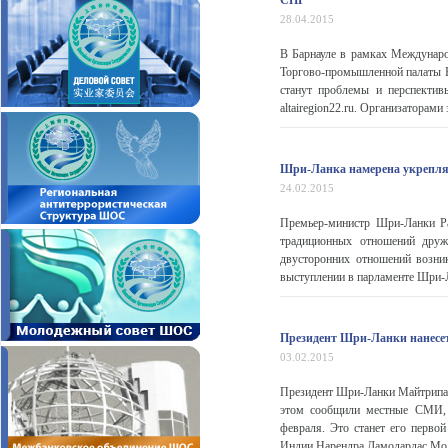
СНГ
28.04.2015
В Барнауле в рамках Междунаро
Торгово-промышленной палаты Р
станут проблемы и перспектив
altairegion22.ru. Организаторам
Шри-Ланка намерена укреплят
24.02.2015
Премьер-министр Шри-Ланки Ра
традиционных отношений друже
двусторонних отношений возни
выступлении в парламенте Шри-Л
Президент Шри-Ланки нанесет
03.02.2015
Президент Шри-Ланки Майтрипал
этом сообщили местные СМИ, п
февраля. Это станет его перво
Индии Нарендра Дамодардас Мод