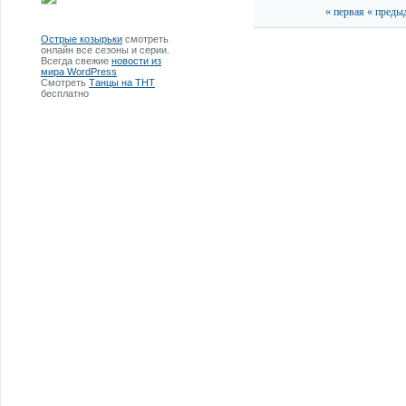
« первая
« преды
Острые козырьки
смотреть
онлайн все сезоны и серии.
Всегда свежие
новости из
мира WordPress
Смотреть
Танцы на ТНТ
бесплатно