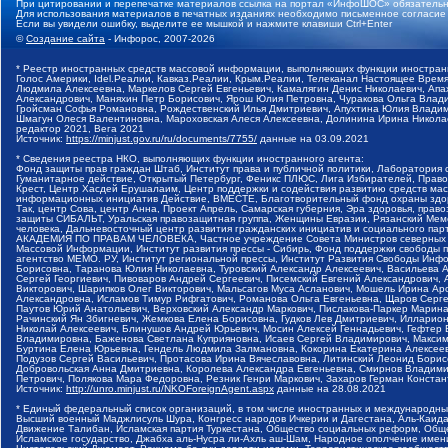
При цитировании и перепечатке материалов ссылка на портал «ИнфоШОС» обязательн
Для использования материалов в печатных изданиях необходимо письменное согласие
Если вы увидели ошибку, выделите ее мышкой и нажмите клавиши Ctrl+Enter
©
Создание сайта
- Инфорос, 2007-2026
* Реестр иностранных средств массовой информации, выполняющих функции иностранн
Голос Америки, Idel.Реалии, Кавказ.Реалии, Крым.Реалии, Телеканал Настоящее Время
Людмила Алексеевна, Маркелов Сергей Евгеньевич, Камалягин Денис Николаевич, Апах
Александрович, Маняхин Петр Борисович, Ярош Юлия Петровна, Чуракова Ольга Влади
Гройсман Софья Романовна, Рождественский Илья Дмитриевич, Апухтина Юлия Владимир
Шмагун Олеся Валентиновна, Мароховская Алеся Алексеевна, Долинина Ирина Никола
редактор 2021, Вега 2021
Источник:
https://minjust.gov.ru/ru/documents/7755/
данные на
03.09.2021
* Сведения реестра НКО, выполняющих функции иностранного агента:
Фонд защиты прав граждан Штаб, Институт права и публичной политики, Лаборатория
Гуманитарное действие, Открытый Петербург, Феникс ПЛЮС, Лига Избирателей, Правов
Крест, Центр Хасдей Ерушалаим, Центр поддержки и содействия развитию средств мас
информационных инициатив Действие, ВМЕСТЕ, Благотворительный фонд охраны здоров
Так, центр Сова, центр Анна, Проект Апрель, Самарская губерния, Эра здоровья, пр
защиты СИБАЛЬТ, Уральская правозащитная группа, Женщины Евразии, Рязанский Мемо
человека, Дальневосточный центр развития гражданских инициатив и социального пар
АКАДЕМИЯ ПО ПРАВАМ ЧЕЛОВЕКА, Частное учреждение Совета Министров северных стр
Массовой Информации, Институт развития прессы - Сибирь, Фонд поддержки свободы 
агентство МЕМО. РУ, Институт региональной прессы, Институт Развития Свободы Инф
Борисовна, Таранова Юлия Николаевна, Туровский Александр Алексеевич, Васильева 
Сергей Георгиевич, Пивоваров Андрей Сергеевич, Писемский Евгений Александрович,
Викторович, Шарипков Олег Викторович, Мальсагов Муса Асланович, Мошель Ирина Ар
Александровна, Исламов Тимур Рифгатович, Романова Ольга Евгеньевна, Щаров Серг
Паутов Юрий Анатольевич, Верховский Александр Маркович, Пислакова-Паркер Марина
Рачинский Ян Збигневич, Жемкова Елена Борисовна, Гудков Лев Дмитриевич, Иллари
Николай Алексеевич, Блинушов Андрей Юрьевич, Мосин Алексей Геннадьевич, Гефтер
Владимировна, Баженова Светлана Куприяновна, Исаев Сергей Владимирович, Максим
Буртина Елена Юрьевна, Гендель Людмила Залмановна, Кокорина Екатерина Алексеев
Подузов Сергей Васильевич, Протасова Ирина Вячеславовна, Литинский Леонид Борис
Добровольская Анна Дмитриевна, Королева Александра Евгеньевна, Смирнов Владими
Петрович, Полякова Мара Федоровна, Резник Генри Маркович, Захаров Герман Конста
Источник:
http://unro.minjust.ru/NKOForeignAgent.aspx
данные на
28.08.2021
* Единый федеральный список организаций, в том числе иностранных и международны
Высший военный Маджлисуль Шура, Конгресс народов Ичкерии и Дагестана, Аль-Каида, 
Движение Талибан, Исламская партия Туркестана, Общество социальных реформ, Общес
Исламское государство, Джабха аль-Нусра ли-Ахль аш-Шам, Народное ополчение имен