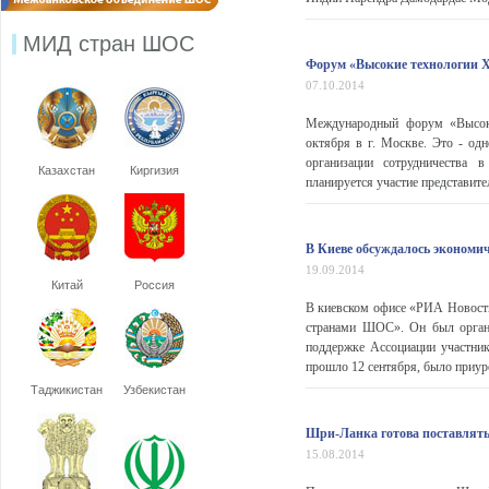
МИД стран ШОС
Форум «Высокие технологии X
07.10.2014
Международный форум «Высоки
октября в г. Москве. Это - од
организации сотрудничества 
Казахстан
Киргизия
планируется участие представите
В Киеве обсуждалось экономи
19.09.2014
Китай
Россия
В киевском офисе «РИА Новости
странами ШОС». Он был орган
поддержке Ассоциации участник
прошло 12 сентября, было приур
Таджикистан
Узбекистан
Шри-Ланка готова поставлять
15.08.2014