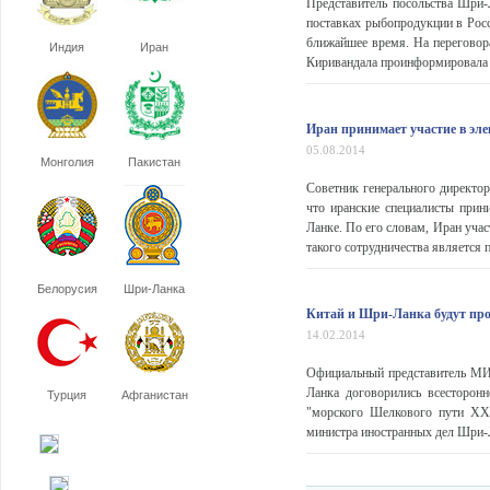
Представитель посольства Шри-
поставках рыбопродукции в Росс
ближайшее время. На переговор
Индия
Иран
Киривандала проинформировала Р
Иран принимает участие в эл
05.08.2014
Монголия
Пакистан
Советник генерального директо
что иранские специалисты прин
Ланке. По его словам, Иран уча
такого сотрудничества является 
Белорусия
Шри-Ланка
Китай и Шри-Ланка будут пр
14.02.2014
Официальный представитель МИ
Ланка договорились всесторон
Турция
Афганистан
"морского Шелкового пути ХХI
министра иностранных дел Шри-