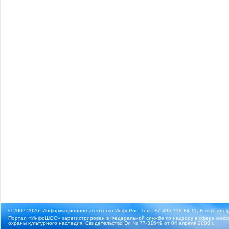
© 2007-2026, Информационное агентство ИнфоРос. Тел.: +7 495 718-84-11, E-mail:
info
Портал «ИнфоШОС» зарегистрирован в Федеральной службе по надзору в сфере массо
охраны культурного наследия. Свидетельство Эл № 77-31649 от 04 апреля 2008 г.