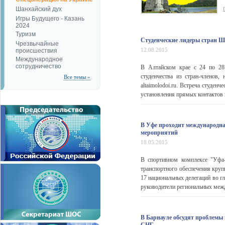
Шанхайский дух
Игры Будущего - Казань
2024
Туризм
Студенческие лидеры стран Ш
Чрезвычайные
12.08.2015
происшествия
Международное
сотрудничество
В Алтайском крае с 24 по 28 
студенчества из стран-членов,
Все темы »
altaimolodoi.ru. Встреча студе
установления прямых контактов 
В Уфе проходит международна
мероприятий
18.05.2015
В спортивном комплексе "Уфа
транспортного обеспечения круп
17 национальных делегаций во г
руководители региональных межд
В Барнауле обсудят проблемы 