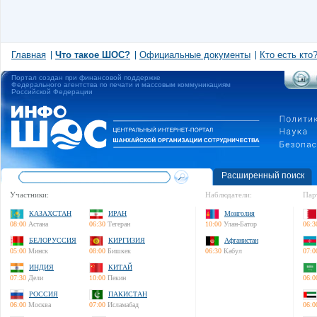
Главная
Что такое ШОС?
Официальные документы
Кто есть кто
Портал создан при финансовой поддержке
Федерального агентства по печати и массовым коммуникациям
Российской Федерации
Расширенный поиск
Участники:
Наблюдатели:
Пар
КАЗАХСТАН
ИРАН
Монголия
08:00
Астана
06:30
Тегеран
10:00
Улан-Батор
06:3
БЕЛОРУССИЯ
КИРГИЗИЯ
Афганистан
05:00
Минск
08:00
Бишкек
06:30
Кабул
07:0
ИНДИЯ
КИТАЙ
07:30
Дели
10:00
Пекин
06:0
РОССИЯ
ПАКИСТАН
06:00
Москва
07:00
Исламабад
06:0