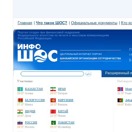
Главная
Что такое ШОС?
Официальные документы
Кто е
Портал создан при финансовой поддержке
Федерального агентства по печати и массовым коммуникациям
Российской Федерации
Расширенный п
Участники:
Наблюдате
КАЗАХСТАН
ИРАН
Монг
20:37
Астана
19:07
Тегеран
22:37
Улан-
БЕЛОРУССИЯ
КИРГИЗИЯ
Афга
17:37
Минск
20:37
Бишкек
19:07
Кабу
ИНДИЯ
КИТАЙ
20:07
Дели
22:37
Пекин
РОССИЯ
ПАКИСТАН
18:37
Москва
19:37
Исламабад