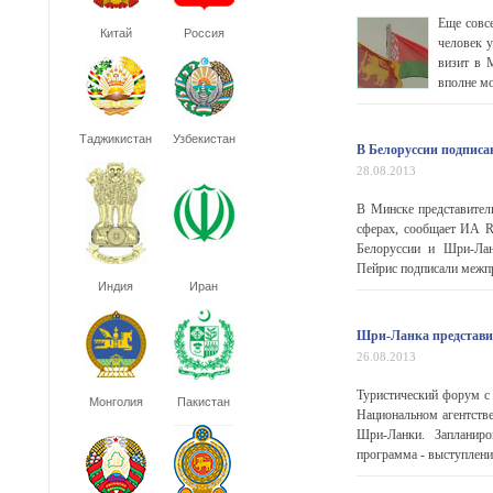
Еще совсе
Китай
Россия
человек 
визит в 
вполне мо
Таджикистан
Узбекистан
В Белоруссии подписа
28.08.2013
В Минске представител
сферах, сообщает ИА R
Белоруссии и Шри-Ла
Пейрис подписали межпр
Индия
Иран
Шри-Ланка представит
26.08.2013
Туристический форум с
Монголия
Пакистан
Национальном агентстве
Шри-Ланки. Запланиро
программа - выступление