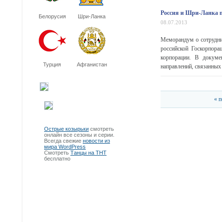
Россия и Шри-Ланка п
Белорусия
Шри-Ланка
08.07.2013
Меморандум о сотрудни
российской Госкорпора
корпорации. В докуме
Турция
Афганистан
направлений, связанных 
« 
Острые козырьки
смотреть
онлайн все сезоны и серии.
Всегда свежие
новости из
мира WordPress
Смотреть
Танцы на ТНТ
бесплатно