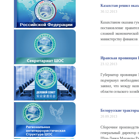
Казахстан решил ока
30.12.2013
Казахстаном оказана гу
постановление правите
сложной экономической
министерству финансов 
Иранская провинция 
23.12.2013
Губернатор провинции
подчеркнул необходимо
заявил, что между наз
области сельского хозяйс
Белорусские тракторы
20.09.2013
Сборочное производств
генеральный директор 
Шри-Ланки Махинды Рад