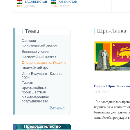
ТАДЖИКИСТАН
УЗБЕКИСТАН
19:37
Душанбе
19:37
Ташкент
Шри-Ланка
Темы
Санкции
Политический диалог
Военные учения
Неспокойный Кавказ
Спецоперация на Украине
Шанхайский дух
Игры Будущего - Казань
2024
Туризм
Иран и Шри-Ланка по
Чрезвычайные
17.01.2014
происшествия
Международное
сотрудничество
10-е заседание межправ
подписанием совместног
Все темы »
банковская деятельност
ланкийской продукции в 