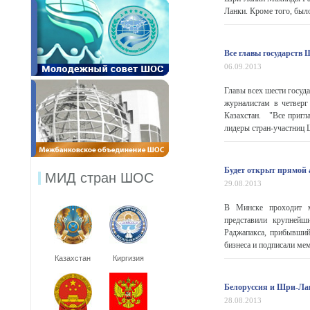
Ланки. Кроме того, было
Все главы государств
06.09.2013
Главы всех шести госуд
журналистам в четверг
Казахстан. "Все пригла
лидеры стран-участниц Ш
Будет открыт прямой 
МИД стран ШОС
29.08.2013
В Минске проходит м
представили крупнейш
Раджапакса, прибывший
бизнеса и подписали мем
Казахстан
Киргизия
Белоруссия и Шри-Лан
28.08.2013