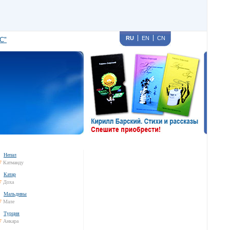
RU
EN
CN
С"
Непал
7
Катманду
Катар
7
Доха
Мальдивы
7
Мале
Турция
7
Анкара