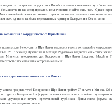
м недавно это островное государство в Индийском океане с населением чуть более дв
у большинства из нас ассоциировалось исключительно с цейлонским чаем. Однако пер
Минск ланкийской делегации высокого уровня заставляет по-новому взглянуть на эту 
жет стать одним из наиболее перспективных партнеров Белоруссии в Южной Азии.
ны соглашения о сотрудничестве со Шри-Ланкой
и правительств Белоруссии и Шри-Ланки подписали восемь соглашений о сотрудничес
EGNUM. Александр Лукашенко и Махинда Раджапакса подписали совместное заявле
нки. Министры иностранных дел Белоруссии и Шри-Ланки Владимир Макей и 
авительственное соглашение о торгово-экономич...
 свои туристические возможности в Минске
 участием представителей Белоруссии и Шри-Ланки пройдет 27 августа в Минске. Об 
 по туризму Белоруссии. На форуме состоятся презентации крупнейших туроператоров
ваны двусторонние встречи представителей турбизнеса. Дополнением форума ста
 коллектива народного танца и...