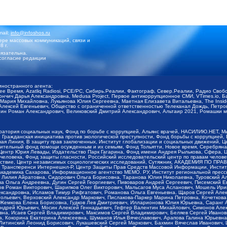
mail:
info@infoshos.ru
ре массовых коммуникаций, связи и
8 г.
язательна.
согласие редакции
иностранного агента:
щее Время, Azatliq Radiosi, PCE/PC, Сибирь.Реалии, Фактограф, Север.Реалии, Радио Св
ончич Дарья Александровна, Medusa Project, Первое антикоррупционное СМИ, VTimes.io, 
ария Михайловна, Лукьянова Юлия Сергеевна, Маетная Елизавета Витальевна, The Insid
ексей Евгеньевич, Общество с ограниченной ответственностью Телеканал Дождь, Петров 
н Роман Александрович, Великовский Дмитрий Александрович, Альтаир 2021, Ромашки мо
оратория социальных наук, Фонд по борьбе с коррупцией, Альянс врачей, НАСИЛИЮ.НЕТ, 
Гражданская инициатива против экологической преступности, Фонд борьбы с коррупцией,
чая Линия, В защиту прав заключенных, Институт глобализации и социальных движений,
тельный фонд помощи осужденным и их семьям, Фонд Тольятти, Новое время, Серебряная т
Центр Юрия Левады, Издательство Парк Гагарина, Фонд имени Андрея Рылькова, Сфера, 
еловека, Фонд защиты гласности, Российский исследовательский центр по правам челове
йствие, Центр независимых социологических исследований, Сутяжник, АКАДЕМИЯ ПО ПР
р Трансперенси Интернешнл-Р, Центр Защиты Прав Средств Массовой Информации, Институ
 академика Сахарова, Информационное агентство МЕМО. РУ, Институт региональной пресс
Лилия Айратовна, Сидорович Ольга Борисовна, Таранова Юлия Николаевна, Туровский Ал
а Ольга Андреевна, Дугин Сергей Георгиевич, Пивоваров Андрей Сергеевич, Писемский Е
в Роман Викторович, Шарипков Олег Викторович, Мальсагов Муса Асланович, Мошель Ири
ександровна, Исламов Тимур Рифгатович, Романова Ольга Евгеньевна, Щаров Сергей Але
льевич, Верховский Александр Маркович, Пислакова-Паркер Марина Петровна, Кочеткова
, Жемкова Елена Борисовна, Гудков Лев Дмитриевич, Илларионова Юлия Юрьевна, Саранг
Андрей Юрьевич, Мосин Алексей Геннадьевич, Гефтер Валентин Михайлович, Симонов Але
а, Исаев Сергей Владимирович, Максимов Сергей Владимирович, Беляев Сергей Иванович
 Кокорина Екатерина Алексеевна, Шуманов Илья Вячеславович, Арапова Галина Юрьевна
Литинский Леонид Борисович, Лукашевский Сергей Маркович, Бахмин Вячеслав Иванович,