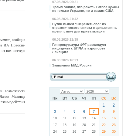
07.08.2026 06:21
Трамп заявил, что ракеты Patriot нужны
не только Украине, но и самим США
06.08.2026 21:42
Путин вывел "Шереметьево" из
стратегического списка с целью снять
препятствие для приватизации
аммите, сообщил
06.08.2026 21:39
Генпрокуратура ФРГ расследует
ает ИА Новости-
инцидента с БПЛА в аэропорту
, из них шестеро
Лейпцига
06.08.2026 16:23
Заявления МИД России
ои возможности
-Ланки Махинда
Пн
Вт
Ср
Чт
Пт
Сб
Вс
 взаимодействия
1
2
3
4
5
6
7
8
9
10
11
12
13
14
15
16
17
18
19
20
21
22
23
24
25
26
27
28
29
30