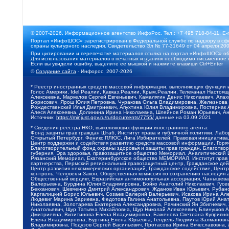
© 2007-2026, Информационное агентство ИнфоРос. Тел.: +7 495 718-84-11, E-
Портал «ИнфоШОС» зарегистрирован в Федеральной службе по надзору в сфе
охраны культурного наследия. Свидетельство Эл № 77-31649 от 04 апреля 200
При цитировании и перепечатке материалов ссылка на портал «ИнфоШОС» об
Для использования материалов в печатных изданиях необходимо письменное 
Если вы увидели ошибку, выделите ее мышкой и нажмите клавиши Ctrl+Enter
©
Создание сайта
- Инфорос, 2007-2026
* Реестр иностранных средств массовой информации, выполняющих функции 
Голос Америки, Idel.Реалии, Кавказ.Реалии, Крым.Реалии, Телеканал Настоя
Алексеевна, Маркелов Сергей Евгеньевич, Камалягин Денис Николаевич, Апах
Борисович, Ярош Юлия Петровна, Чуракова Ольга Владимировна, Железнова М
Рождественский Илья Дмитриевич, Апухтина Юлия Владимировна, Постернак Ал
Алеся Алексеевна, Долинина Ирина Николаевна, Шлейнов Роман Юрьевич, Ани
Источник:
https://minjust.gov.ru/ru/documents/7755/
данные на
03.09.2021
* Сведения реестра НКО, выполняющих функции иностранного агента:
Фонд защиты прав граждан Штаб, Институт права и публичной политики, Лаб
Открытый Петербург, Феникс ПЛЮС, Лига Избирателей, Правовая инициатива, 
Центр поддержки и содействия развитию средств массовой информации, Горя
Благотворительный фонд охраны здоровья и защиты прав граждан, Благотвори
губерния, Эра здоровья, правозащитное общество Мемориал, Аналитический 
Рязанский Мемориал, Екатеринбургское общество МЕМОРИАЛ, Институт прав ч
партнерства, Пермский региональный правозащитный центр, Гражданское де
Центр развития некоммерческих организаций, Гражданское содействие, Цент
контроль, Человек и Закон, Общественная комиссия по сохранению наследия
Общественный вердикт, Евразийская антимонопольная ассоциация, Чанышева 
Валерьевна, Бурдина Юлия Владимировна, Бойко Анатолий Николаевич, Гусев
Бекханович, Шевченко Дмитрий Александрович, Жданов Иван Юрьевич, Рубано
Каргалицкий Борис Юльевич, Созаев Валерий Валерьевич, Исакова Ирина Ал
Людевиг Марина Зариевна, Федотова Галина Анатольевна, Паутов Юрий Анато
Николаевна, Золотарева Екатерина Александровна, Рачинский Ян Збигневич
Анатольевич, Щур Татьяна Михайловна, Щур Николай Алексеевич, Блинушов 
Дмитриевна, Вититинова Елена Владимировна, Баженова Светлана Куприяновн
Елена Владимировна, Буртина Елена Юрьевна, Гендель Людмила Залмановна,
Владимировна, Подузов Сергей Васильевич, Протасова Ирина Вячеславовна, 