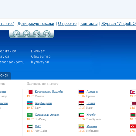
сть кто?
Дети рисуют сказки
О проекте
Контакты
Журнал "ИнфоШО
оиск
ли:
Партнеры по диалогу:
олия
Королевство Бахрейн
Армения
Батор
19:07
Манама
19:07
Ереван
19:0
нистан
Азербайджан
Египет
л
19:37
Баку
17:37
Каир
18:3
Саудовская Аравия
Кувейт
18:37
Эр-Рияд
18:37
Эль-Кувейт
18:3
ОАЭ
Мьянма
18:37
Абу-Даби
18:37
Нейпьидо
17:3