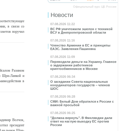
Официальный курс ЦБ России
Новости
 Соответствующее
07.08.2026 11:22
нии, в связи со
ВС РФ уничтожили эшелон с техникой
Ахметов поручил
ВСУ в Днепропетровской области
07.08.2026 11:16
Членство Армении в ЕС и принципы
ЕАЭС. Заявления Пашиняна
07.08.2026 11:09
Переводили деньги на Украину. Главное
о задержании работников
криптообменников в Москве
йсалом Разином
 и Шри-Ланкой и
07.08.2026 06:34
заимодействия в
О заседании Совета национальных
координаторов государств – членов
ШОС
07.08.2026 06:28
СМИ: Белый Дом обратился к России с
важной просьбой
07.08.2026 06:25
"Должна вернуть". В Финляндии дали
ладимир Волчок,
ответ на наглую выходку ЕС против
сетил президент
России
З на рынок Шри-