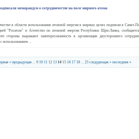
одписали меморандум о сотрудничестве на поле мирного атома
честве в области использования атомной энергии в мирных целях подписан в Санкт-П
цией "Росатом" и Агентство по атомной энергии Республики Шри-Ланка, сообщается
нте стороны выражают заинтересованность в организации двустороннего сотрудни
с использованием ...
первая
« предыдущая
...
9
10
11
12
13
14
15
16
17
18
...
25
следудющая »
последняя »