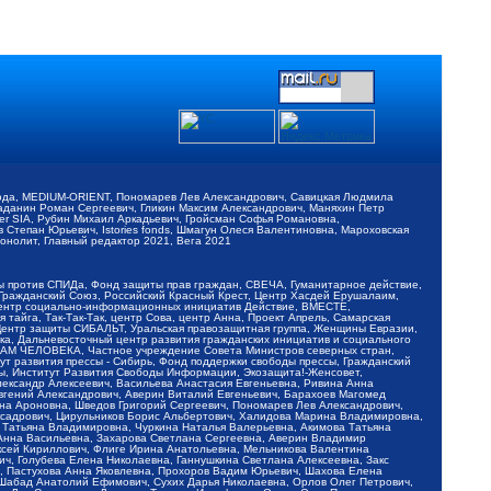
обода, MEDIUM-ORIENT, Пономарев Лев Александрович, Савицкая Людмила
Баданин Роман Сергеевич, Гликин Максим Александрович, Маняхин Петр
er SIA, Рубин Михаил Аркадьевич, Гройсман Софья Романовна,
Степан Юрьевич, Istories fonds, Шмагун Олеся Валентиновна, Мароховская
нолит, Главный редактор 2021, Вега 2021
Мы против СПИДа, Фонд защиты прав граждан, СВЕЧА, Гуманитарное действие,
 Гражданский Союз, Российский Красный Крест, Центр Хасдей Ерушалаим,
 Центр социально-информационных инициатив Действие, ВМЕСТЕ,
айга, Так-Так-Так, центр Сова, центр Анна, Проект Апрель, Самарская
Центр защиты СИБАЛЬТ, Уральская правозащитная группа, Женщины Евразии,
ка, Дальневосточный центр развития гражданских инициатив и социального
АВАМ ЧЕЛОВЕКА, Частное учреждение Совета Министров северных стран,
т развития прессы - Сибирь, Фонд поддержки свободы прессы, Гражданский
ы, Институт Развития Свободы Информации, Экозащита!-Женсовет,
ександр Алексеевич, Васильева Анастасия Евгеньевна, Ривина Анна
вгений Александрович, Аверин Виталий Евгеньевич, Барахоев Магомед
на Ароновна, Шведов Григорий Сергеевич, Пономарев Лев Александрович,
ксадрович, Цирульников Борис Альбертович, Халидова Марина Владимировна,
 Татьяна Владимировна, Чуркина Наталья Валерьевна, Акимова Татьяна
 Анна Васильевна, Захарова Светлана Сергеевна, Аверин Владимир
ксей Кириллович, Флиге Ирина Анатольевна, Мельникова Валентина
, Голубева Елена Николаевна, Ганнушкина Светлана Алексеевна, Закс
, Пастухова Анна Яковлевна, Прохоров Вадим Юрьевич, Шахова Елена
 Шабад Анатолий Ефимович, Сухих Дарья Николаевна, Орлов Олег Петрович,