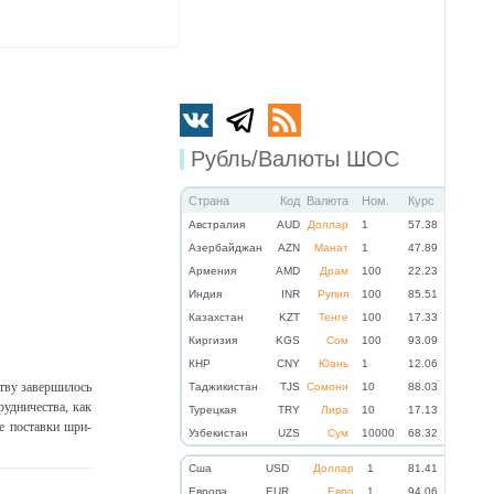
Рубль/Валюты ШОС
Страна
Код
Валюта
Ном.
Курс
Австралия
AUD
Доллар
1
57.38
Азербайджан
AZN
Манат
1
47.89
Армения
AMD
Драм
100
22.23
Индия
INR
Рупия
100
85.51
Казахстан
KZT
Тенге
100
17.33
Киргизия
KGS
Сом
100
93.09
КНР
CNY
Юань
1
12.06
тву завершилось
Таджикистан
TJS
Сомони
10
88.03
удничества, как
Турецкая
TRY
Лира
10
17.13
ые поставки шри-
Узбекистан
UZS
Сум
10000
68.32
Cша
USD
Доллар
1
81.41
Eвропа
EUR
Евро
1
94.06