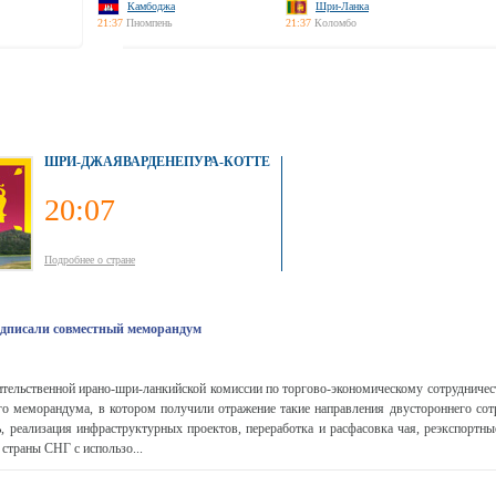
Камбоджа
Шри-Ланка
21:37
Пномпень
21:37
Коломбо
ШРИ-ДЖАЯВАРДЕНЕПУРА-КОТТЕ
20:07
Подробнее о стране
дписали совместный меморандум
ительственной ирано-шри-ланкийской комиссии по торгово-экономическому сотрудничес
о меморандума, в котором получили отражение такие направления двустороннего сотр
ь, реализация инфраструктурных проектов, переработка и расфасовка чая, реэкспортн
страны СНГ с использо...