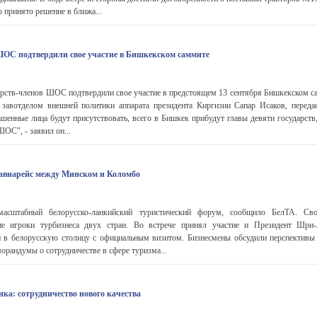
 принято решение в ближа...
 ШОС подтвердили свое участие в Бишкекском саммите
арств-членов ШОС подтвердили свое участие в предстоящем 13 сентября Бишкекском с
 завотделом внешней политики аппарата президента Киргизии Сапар Исаков, перед
шенные лица будут присутствовать, всего в Бишкек прибудут главы девяти государств
ОС", - заявил он...
авиарейс между Минском и Коломбо
асштабный белорусско-ланкийский туристический форум, сообщило БелТА. Св
ие игроки турбизнеса двух стран. Во встрече принял участие и Президент Шри
 в белорусскую столицу с официальным визитом. Бизнесмены обсудили перспективы
орандумы о сотрудничестве в сфере туризма...
ка: сотрудничество нового качества