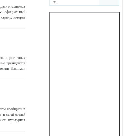
31
адцати миллионов
вый официальный
страну, которая
тве в различных
ние президентов
Гамини Лакшман
этом сообщили в
 и сетей отелей
нет культурная