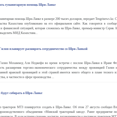
зать гуманитарную помощь Шри-Ланке
манитарная помощь Шри-Ланке в размере 200 тысяч долларов, передает Tengrinews.kz.
льства Казахстана опубликовано на его официальном сайте. Как говорится в сообще
 и финансовой ситуацией, которая сложилась на Шри-Ланке, премьер-министр Серик 
выделить МИД Казахстана...
Гилян планирует расширять сотрудничество со Шри-Ланкой
 Гилян Мохаммед Али Неджефи во время встречи с послом Шри-Ланки в Иране Фе
сть расширения торгово-экономического сотрудничества между провинцией Гилян
ванной иранской провинцией и этой страной имеется много общего в плане тесного в
тва, в частности в сфере производства ...
 будут собирать в Шри-Ланке
о тракторов МТЗ планируется создать в Шри-Ланке. Об этом 27 августа сообщил В
производственного объединения «Минский тракторный завод». Ранее предприятие по
жапаксы. В ходе встречи стороны достигли договоренности о поставках тракторов МТ