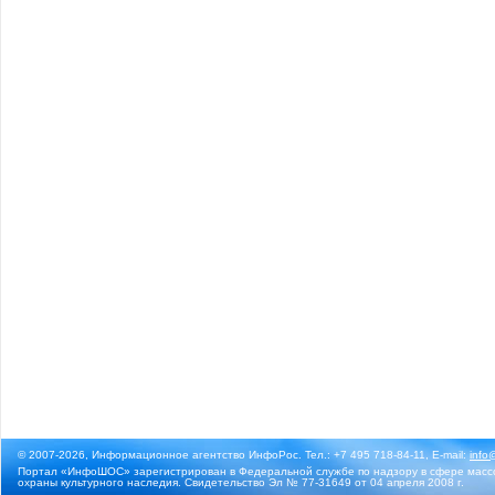
© 2007-2026, Информационное агентство ИнфоРос. Тел.: +7 495 718-84-11, E-mail:
info
Портал «ИнфоШОС» зарегистрирован в Федеральной службе по надзору в сфере массо
охраны культурного наследия. Свидетельство Эл № 77-31649 от 04 апреля 2008 г.