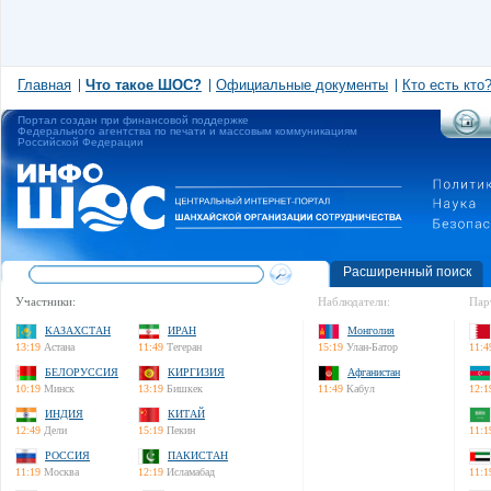
Главная
Что такое ШОС?
Официальные документы
Кто есть кто
Портал создан при финансовой поддержке
Федерального агентства по печати и массовым коммуникациям
Российской Федерации
Расширенный поиск
Участники:
Наблюдатели:
Пар
КАЗАХСТАН
ИРАН
Монголия
13:19
Астана
11:49
Тегеран
15:19
Улан-Батор
11:4
БЕЛОРУССИЯ
КИРГИЗИЯ
Афганистан
10:19
Минск
13:19
Бишкек
11:49
Кабул
12:1
ИНДИЯ
КИТАЙ
12:49
Дели
15:19
Пекин
11:1
РОССИЯ
ПАКИСТАН
11:19
Москва
12:19
Исламабад
11:1