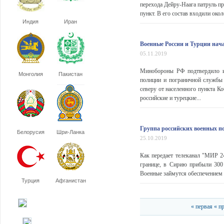
перехода Дейру-Наага патруль п
пункт. В его состав входили окол
Индия
Иран
Военные России и Турции нача
05.11.2019
Минобороны РФ подтвердило ин
Монголия
Пакистан
полиции и пограничной службы
северу от населенного пункта К
российские и турецкие...
Группа российских военных 
Белорусия
Шри-Ланка
25.10.2019
Как передает телеканал "МИР 24
границе, в Сирию прибыли 300
Военные займутся обеспечением б
Турция
Афганистан
« первая
« п