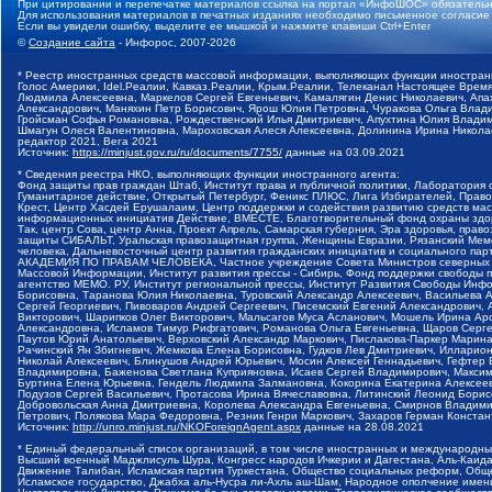
При цитировании и перепечатке материалов ссылка на портал «ИнфоШОС» обязательн
Для использования материалов в печатных изданиях необходимо письменное согласие
Если вы увидели ошибку, выделите ее мышкой и нажмите клавиши Ctrl+Enter
©
Создание сайта
- Инфорос, 2007-2026
* Реестр иностранных средств массовой информации, выполняющих функции иностранн
Голос Америки, Idel.Реалии, Кавказ.Реалии, Крым.Реалии, Телеканал Настоящее Время
Людмила Алексеевна, Маркелов Сергей Евгеньевич, Камалягин Денис Николаевич, Апах
Александрович, Маняхин Петр Борисович, Ярош Юлия Петровна, Чуракова Ольга Влади
Гройсман Софья Романовна, Рождественский Илья Дмитриевич, Апухтина Юлия Владимир
Шмагун Олеся Валентиновна, Мароховская Алеся Алексеевна, Долинина Ирина Никола
редактор 2021, Вега 2021
Источник:
https://minjust.gov.ru/ru/documents/7755/
данные на
03.09.2021
* Сведения реестра НКО, выполняющих функции иностранного агента:
Фонд защиты прав граждан Штаб, Институт права и публичной политики, Лаборатория
Гуманитарное действие, Открытый Петербург, Феникс ПЛЮС, Лига Избирателей, Правов
Крест, Центр Хасдей Ерушалаим, Центр поддержки и содействия развитию средств мас
информационных инициатив Действие, ВМЕСТЕ, Благотворительный фонд охраны здоров
Так, центр Сова, центр Анна, Проект Апрель, Самарская губерния, Эра здоровья, пр
защиты СИБАЛЬТ, Уральская правозащитная группа, Женщины Евразии, Рязанский Мемо
человека, Дальневосточный центр развития гражданских инициатив и социального пар
АКАДЕМИЯ ПО ПРАВАМ ЧЕЛОВЕКА, Частное учреждение Совета Министров северных стр
Массовой Информации, Институт развития прессы - Сибирь, Фонд поддержки свободы 
агентство МЕМО. РУ, Институт региональной прессы, Институт Развития Свободы Инф
Борисовна, Таранова Юлия Николаевна, Туровский Александр Алексеевич, Васильева 
Сергей Георгиевич, Пивоваров Андрей Сергеевич, Писемский Евгений Александрович,
Викторович, Шарипков Олег Викторович, Мальсагов Муса Асланович, Мошель Ирина Ар
Александровна, Исламов Тимур Рифгатович, Романова Ольга Евгеньевна, Щаров Серг
Паутов Юрий Анатольевич, Верховский Александр Маркович, Пислакова-Паркер Марина
Рачинский Ян Збигневич, Жемкова Елена Борисовна, Гудков Лев Дмитриевич, Иллари
Николай Алексеевич, Блинушов Андрей Юрьевич, Мосин Алексей Геннадьевич, Гефтер
Владимировна, Баженова Светлана Куприяновна, Исаев Сергей Владимирович, Максим
Буртина Елена Юрьевна, Гендель Людмила Залмановна, Кокорина Екатерина Алексеев
Подузов Сергей Васильевич, Протасова Ирина Вячеславовна, Литинский Леонид Борис
Добровольская Анна Дмитриевна, Королева Александра Евгеньевна, Смирнов Владими
Петрович, Полякова Мара Федоровна, Резник Генри Маркович, Захаров Герман Конста
Источник:
http://unro.minjust.ru/NKOForeignAgent.aspx
данные на
28.08.2021
* Единый федеральный список организаций, в том числе иностранных и международны
Высший военный Маджлисуль Шура, Конгресс народов Ичкерии и Дагестана, Аль-Каида, 
Движение Талибан, Исламская партия Туркестана, Общество социальных реформ, Общес
Исламское государство, Джабха аль-Нусра ли-Ахль аш-Шам, Народное ополчение имен