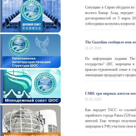
Ситуацию в Сирии обсудили во 
коллега Башар Асад, передает 
договоренностей от 5 марта 2
собеседники коснулись вопросов 
The Guardian сообщило имя н
21.01.2020
По информации издания The G
государство" (ИГ, запрещена 
иракско-туркменской семье в г
ликвидации предыдущего предвод
СМИ: три мирных жителя поги
01.01.2020
Как передает ТАСС со ссылко
сирийского города Ракка (520 к
жителей. Еще четверо получили
запрещена в РФ) участили свои в