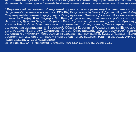
Чистопольский Джамаат, Рохнамо ба суи давлати исломи, Террористическое сообщест
Источник:
http://nac.gov.ru/terroristicheskie-i-ekstremistskie-organizacii-i-materialy.html
данные
* Перечень общественных объединений и религиозных организаций в отношении котор
Национал-большевистская партия, ВЕК РА, Рада земли Кубанской Духовно Родовой Де
Староверов-Инглингов, Нурджулар, К Богодержавию, Таблиги Джамаат, Русское наци
славян, Ат-Такфир Валь-Хиджра, Пит Буль, Национал-социалистическая рабочая парт
Череповца, Духовно-Родовая Держава Русь, Русское национальное единство, Древнер
Кровь и Честь, О свободе совести и о религиозных объединениях, Омская организаци
религиозная организация п. Боровский, Община Коренного Русского народа Щелковског
организация «Братство», Свидетели Иеговы, О противодействии экстремистской деяте
болельщиков «Фирма», Молодежная правозащитная группа МПГ, Курсом Правды и Единен
республика Русь, Арестантское уголовное единство, Башкорт, Нация и свобода, W.H.С
прав граждан, Штабы Навального
Источник:
https://minjust.gov.ru/ru/documents/7822/
данные на
06.08.2021