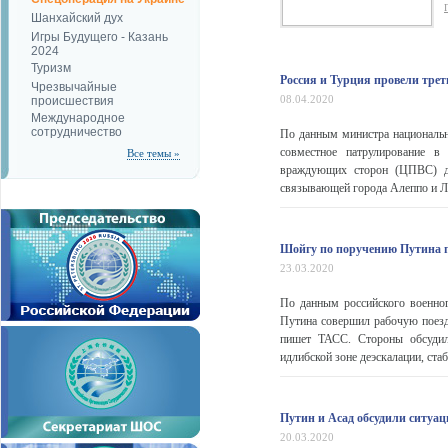
Шанхайский дух
Игры Будущего - Казань
2024
Туризм
Россия и Турция провели трет
Чрезвычайные
08.04.2020
происшествия
Международное
сотрудничество
По данным министра национальн
совместное патрулирование 
Все темы »
враждующих сторон (ЦПВС) до
связывающей города Алеппо и Лат
Шойгу по поручению Путина п
23.03.2020
По данным российского военно
Путина совершил рабочую поезд
пишет ТАСС. Стороны обсудил
идлибской зоне деэскалации, ста
Путин и Асад обсудили ситуац
20.03.2020