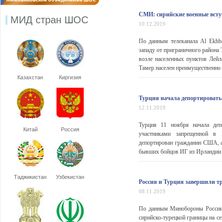
СМИ: сирийские военные всту
МИД стран ШОС
10.12.2019
По данным телеканала Al Ekhba
западу от приграничного района
возле населенных пунктов Лейл
Тамер населен преимущественно 
Казахстан
Киргизия
Турция начала депортировать
12.11.2019
Турция 11 ноября начала деп
Китай
Россия
участниками запрещенной в Р
депортирован гражданин США, а 
бывших бойцов ИГ из Ирландии и 
Таджикистан
Узбекистан
Россия и Турция завершили тр
08.11.2019
По данным Минобороны России, 
сирийско-турецкой границы на с