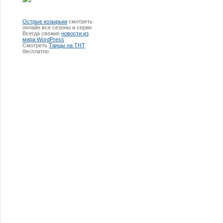
Острые козырьки
смотреть
онлайн все сезоны и серии.
Всегда свежие
новости из
мира WordPress
Смотреть
Танцы на ТНТ
бесплатно