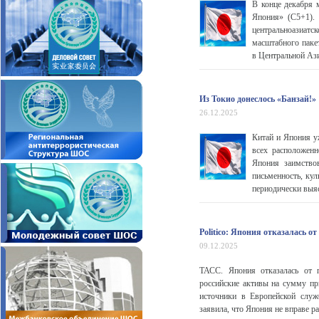
В конце декабря 
Япония» (C5+1). 
центральноазиат
масштабного паке
в Центральной Ази
Из Токио донеслось «Банзай!»
26.12.2025
Китай и Япония у
всех расположенн
Япония заимствов
письменность, кул
периодически выя
Politico: Япония отказалась 
09.12.2025
ТАСС. Япония отказалась от 
российские активы на сумму пр
источники в Европейской слу
заявила, что Япония не вправе 