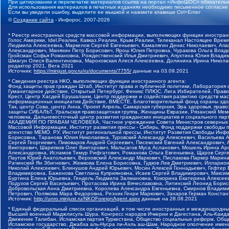
При цитировании и перепечатке материалов ссылка на портал «ИнфоШОС» обязательн
Для использования материалов в печатных изданиях необходимо письменное согласие
Если вы увидели ошибку, выделите ее мышкой и нажмите клавиши Ctrl+Enter
©
Создание сайта
- Инфорос, 2007-2026
* Реестр иностранных средств массовой информации, выполняющих функции иностранн
Голос Америки, Idel.Реалии, Кавказ.Реалии, Крым.Реалии, Телеканал Настоящее Время
Людмила Алексеевна, Маркелов Сергей Евгеньевич, Камалягин Денис Николаевич, Апах
Александрович, Маняхин Петр Борисович, Ярош Юлия Петровна, Чуракова Ольга Влади
Гройсман Софья Романовна, Рождественский Илья Дмитриевич, Апухтина Юлия Владимир
Шмагун Олеся Валентиновна, Мароховская Алеся Алексеевна, Долинина Ирина Никола
редактор 2021, Вега 2021
Источник:
https://minjust.gov.ru/ru/documents/7755/
данные на
03.09.2021
* Сведения реестра НКО, выполняющих функции иностранного агента:
Фонд защиты прав граждан Штаб, Институт права и публичной политики, Лаборатория
Гуманитарное действие, Открытый Петербург, Феникс ПЛЮС, Лига Избирателей, Правов
Крест, Центр Хасдей Ерушалаим, Центр поддержки и содействия развитию средств мас
информационных инициатив Действие, ВМЕСТЕ, Благотворительный фонд охраны здоров
Так, центр Сова, центр Анна, Проект Апрель, Самарская губерния, Эра здоровья, пр
защиты СИБАЛЬТ, Уральская правозащитная группа, Женщины Евразии, Рязанский Мемо
человека, Дальневосточный центр развития гражданских инициатив и социального пар
АКАДЕМИЯ ПО ПРАВАМ ЧЕЛОВЕКА, Частное учреждение Совета Министров северных стр
Массовой Информации, Институт развития прессы - Сибирь, Фонд поддержки свободы 
агентство МЕМО. РУ, Институт региональной прессы, Институт Развития Свободы Инф
Борисовна, Таранова Юлия Николаевна, Туровский Александр Алексеевич, Васильева 
Сергей Георгиевич, Пивоваров Андрей Сергеевич, Писемский Евгений Александрович,
Викторович, Шарипков Олег Викторович, Мальсагов Муса Асланович, Мошель Ирина Ар
Александровна, Исламов Тимур Рифгатович, Романова Ольга Евгеньевна, Щаров Серг
Паутов Юрий Анатольевич, Верховский Александр Маркович, Пислакова-Паркер Марина
Рачинский Ян Збигневич, Жемкова Елена Борисовна, Гудков Лев Дмитриевич, Иллари
Николай Алексеевич, Блинушов Андрей Юрьевич, Мосин Алексей Геннадьевич, Гефтер
Владимировна, Баженова Светлана Куприяновна, Исаев Сергей Владимирович, Максим
Буртина Елена Юрьевна, Гендель Людмила Залмановна, Кокорина Екатерина Алексеев
Подузов Сергей Васильевич, Протасова Ирина Вячеславовна, Литинский Леонид Борис
Добровольская Анна Дмитриевна, Королева Александра Евгеньевна, Смирнов Владими
Петрович, Полякова Мара Федоровна, Резник Генри Маркович, Захаров Герман Конста
Источник:
http://unro.minjust.ru/NKOForeignAgent.aspx
данные на
28.08.2021
* Единый федеральный список организаций, в том числе иностранных и международны
Высший военный Маджлисуль Шура, Конгресс народов Ичкерии и Дагестана, Аль-Каида, 
Движение Талибан, Исламская партия Туркестана, Общество социальных реформ, Общес
Исламское государство, Джабха аль-Нусра ли-Ахль аш-Шам, Народное ополчение имен