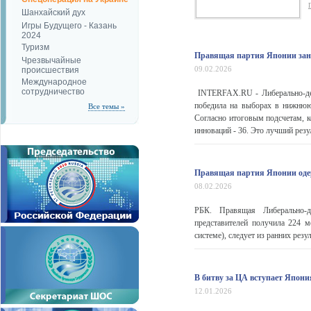
Шанхайский дух
Игры Будущего - Казань
2024
Туризм
Правящая партия Японии заня
Чрезвычайные
09.02.2026
происшествия
Международное
сотрудничество
INTERFAX.RU - Либерально-дем
победила на выборах в нижнюю
Все темы »
Согласно итоговым подсчетам, к
инноваций - 36. Это лучший резу
Правящая партия Японии оде
08.02.2026
РБК. Правящая Либерально-
представителей получила 224 
системе), следует из ранних рез
В битву за ЦА вступает Япони
12.01.2026