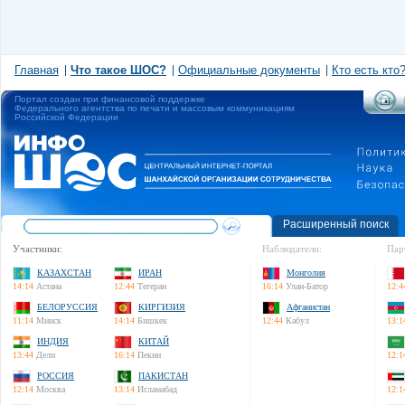
Главная
Что такое ШОС?
Официальные документы
Кто есть кто
Портал создан при финансовой поддержке
Федерального агентства по печати и массовым коммуникациям
Российской Федерации
Расширенный поиск
Участники:
Наблюдатели:
Пар
КАЗАХСТАН
ИРАН
Монголия
14:14
Астана
12:44
Тегеран
16:14
Улан-Батор
12:4
БЕЛОРУССИЯ
КИРГИЗИЯ
Афганистан
11:14
Минск
14:14
Бишкек
12:44
Кабул
13:1
ИНДИЯ
КИТАЙ
13:44
Дели
16:14
Пекин
12:1
РОССИЯ
ПАКИСТАН
12:14
Москва
13:14
Исламабад
12:1