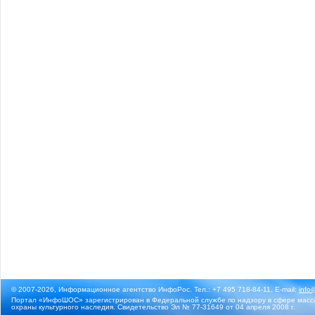
© 2007-2026, Информационное агентство ИнфоРос. Тел.: +7 495 718-84-11, E-mail:
info
Портал «ИнфоШОС» зарегистрирован в Федеральной службе по надзору в сфере массо
охраны культурного наследия. Свидетельство Эл № 77-31649 от 04 апреля 2008 г.