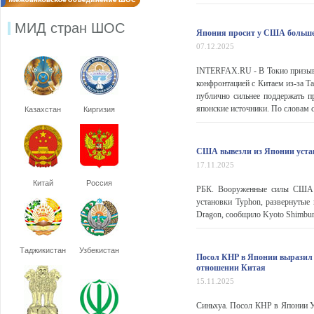
МИД стран ШОС
Япония просит у США больше 
07.12.2025
INTERFAX.RU - В Токио призыв
конфронтацией с Китаем из-за Та
публично сильнее поддержать п
японские источники. По словам со
Казахстан
Киргизия
США вывезли из Японии устан
17.11.2025
Китай
Россия
РБК. Вооруженные силы США в
установки Typhon, развернутые
Dragon, сообщило Kyoto Shimbun.
Таджикистан
Узбекистан
Посол КНР в Японии выразил
отношении Китая
15.11.2025
Синьхуа. Посол КНР в Японии У