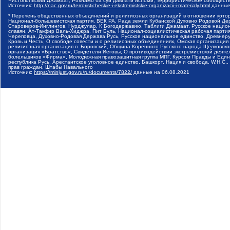
Чистопольский Джамаат, Рохнамо ба суи давлати исломи, Террористическое сообщест
Источник:
http://nac.gov.ru/terroristicheskie-i-ekstremistskie-organizacii-i-materialy.html
данные
* Перечень общественных объединений и религиозных организаций в отношении котор
Национал-большевистская партия, ВЕК РА, Рада земли Кубанской Духовно Родовой Де
Староверов-Инглингов, Нурджулар, К Богодержавию, Таблиги Джамаат, Русское наци
славян, Ат-Такфир Валь-Хиджра, Пит Буль, Национал-социалистическая рабочая парт
Череповца, Духовно-Родовая Держава Русь, Русское национальное единство, Древнер
Кровь и Честь, О свободе совести и о религиозных объединениях, Омская организаци
религиозная организация п. Боровский, Община Коренного Русского народа Щелковског
организация «Братство», Свидетели Иеговы, О противодействии экстремистской деяте
болельщиков «Фирма», Молодежная правозащитная группа МПГ, Курсом Правды и Единен
республика Русь, Арестантское уголовное единство, Башкорт, Нация и свобода, W.H.С
прав граждан, Штабы Навального
Источник:
https://minjust.gov.ru/ru/documents/7822/
данные на
06.08.2021