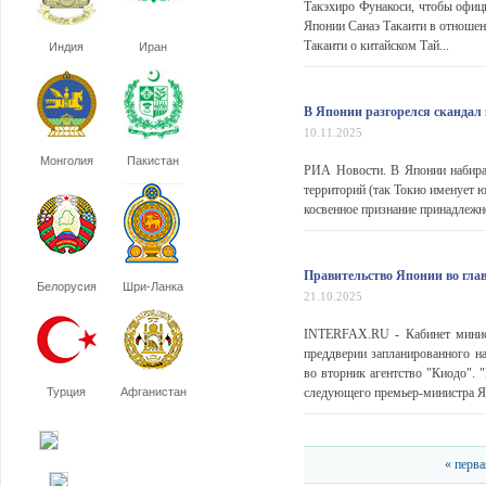
Такэхиро Фунакоси, чтобы офиц
Японии Санаэ Такаити в отношен
Такаити о китайском Тай...
Индия
Иран
В Японии разгорелся скандал 
10.11.2025
Монголия
Пакистан
РИА Новости. В Японии набира
территорий (так Токио именует 
косвенное признание принадлежн
Правительство Японии во глав
Белорусия
Шри-Ланка
21.10.2025
INTERFAX.RU - Кабинет минист
преддверии запланированного на
во вторник агентство "Киодо". 
Турция
Афганистан
следующего премьер-министра Япо
« перва