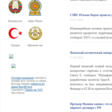
СМИ: Южная Корея провела у
23.12.2022
Белорусия
Шри-Ланка
Южнокорейские военные провели
являются предметом территориа
сообщило ТАСС со ссылкой на ист
Турция
Афганистан
Японский космический аппара
11.12.2022
Первый японский лунный посад
воскресенье стартовал к естес
Falcon 9, сообщило "Интерфак
Острые козырьки
смотреть
разработчика носителя SpaceX.
онлайн все сезоны и серии.
Всегда свежие
новости из
комплекса на базе американск
мира WordPress
Флориде в 02:38 по времени Вост
Смотреть
Танцы на ТНТ
бесплатно
Премьер Японии заявил, что п
мирного договора с РФ