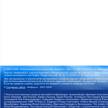
© 2007-2026, Информационное агентство ИнфоРос. Тел.: +7 495 718-84-11, E-mail:
info
Портал «ИнфоШОС» зарегистрирован в Федеральной службе по надзору в сфере массо
охраны культурного наследия. Свидетельство Эл № 77-31649 от 04 апреля 2008 г.
При цитировании и перепечатке материалов ссылка на портал «ИнфоШОС» обязательн
Для использования материалов в печатных изданиях необходимо письменное согласие
Если вы увидели ошибку, выделите ее мышкой и нажмите клавиши Ctrl+Enter
©
Создание сайта
- Инфорос, 2007-2026
* Реестр иностранных средств массовой информации, выполняющих функции иностранн
Голос Америки, Idel.Реалии, Кавказ.Реалии, Крым.Реалии, Телеканал Настоящее Время
Пономарев Лев Александрович, Савицкая Людмила Алексеевна, Маркелов Сергей Евгень
антикоррупционное СМИ, VTimes.io, Баданин Роман Сергеевич, Гликин Максим Алекса
Михайловна, Лукьянова Юлия Сергеевна, Маетная Елизавета Витальевна, The Insider 
Юлия Владимировна, Постернак Алексей Евгеньевич, Общество с ограниченной ответст