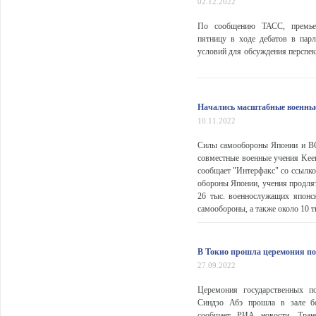
02.12.2022
По сообщению ТАСС, премье
пятницу в ходе дебатов в парл
условий для обсуждения перспек
Начались масштабные военны
10.11.2022
Силы самообороны Японии и В
совместные военные учения Kee
сообщает "Интерфакс" со ссылк
обороны Японии, учения продлят
26 тыс. военнослужащих японс
самообороны, а также около 10 ты
В Токио прошла церемония по
27.09.2022
Церемония государственных п
Синдзо Абэ прошла в зале б
сообщает РИА новости. Тран