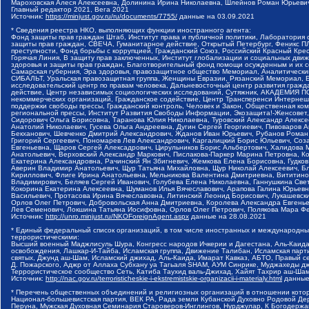
Мароховская Алеся Алексеевна, Долинина Ирина Николаевна, Шлейнов Роман Юрьевич
Главный редактор 2021, Вега 2021
Источник:
https://minjust.gov.ru/ru/documents/7755/
данные на
03.09.2021
* Сведения реестра НКО, выполняющих функции иностранного агента:
Фонд защиты прав граждан Штаб, Институт права и публичной политики, Лаборатория 
защиты прав граждан, СВЕЧА, Гуманитарное действие, Открытый Петербург, Феникс П
преступности, Фонд борьбы с коррупцией, Гражданский Союз, Российский Красный Кре
Горячая Линия, В защиту прав заключенных, Институт глобализации и социальных д
здоровья и защиты прав граждан, Благотворительный фонд помощи осужденным и их сем
Самарская губерния, Эра здоровья, правозащитное общество Мемориал, Аналитически
СИБАЛЬТ, Уральская правозащитная группа, Женщины Евразии, Рязанский Мемориал, Е
исследовательский центр по правам человека, Дальневосточный центр развития гражд
действие, Центр независимых социологических исследований, Сутяжник, АКАДЕМИЯ 
некоммерческих организаций, Гражданское содействие, Центр Трансперенси Интернеш
поддержки свободы прессы, Гражданский контроль, Человек и Закон, Общественная к
региональной прессы, Институт Развития Свободы Информации, Экозащита!-Женсовет
Сидорович Ольга Борисовна, Таранова Юлия Николаевна, Туровский Александр Алексе
Анатолий Николаевич, Гусева Ольга Андреевна, Дугин Сергей Георгиевич, Пивоваров 
Бекханович, Шевченко Дмитрий Александрович, Жданов Иван Юрьевич, Рубанов Роман
Григорий Сергеевич, Пономарев Лев Александрович, Каргалицкий Борис Юльевич, Соз
Евгеньевна, Щаров Сергей Алексадрович, Цирульников Борис Альбертович, Халидова
Анатольевич, Верховский Александр Маркович, Пислакова-Паркер Марина Петровна, К
Екатерина Александровна, Рачинский Ян Збигневич, Жемкова Елена Борисовна, Гудко
Аверин Владимир Анатольевич, Щур Татьяна Михайловна, Щур Николай Алексеевич, Б
Кириллович, Флиге Ирина Анатольевна, Мельникова Валентина Дмитриевна, Вититино
Владимирович, Беляев Сергей Иванович, Голубева Елена Николаевна, Ганнушкина Св
Кокорина Екатерина Алексеевна, Шуманов Илья Вячеславович, Арапова Галина Юрьев
Васильевич, Протасова Ирина Вячеславовна, Литинский Леонид Борисович, Лукашевск
Орлов Олег Петрович, Добровольская Анна Дмитриевна, Королева Александра Евгень
Лев Семенович, Локшина Татьяна Иосифовна, Орлов Олег Петрович, Полякова Мара Фе
Источник:
http://unro.minjust.ru/NKOForeignAgent.aspx
данные на
28.08.2021
* Единый федеральный список организаций, в том числе иностранных и международны
террористическими:
Высший военный Маджлисуль Шура, Конгресс народов Ичкерии и Дагестана, Аль-Каида,
освобождения, Лашкар-И-Тайба, Исламская группа, Движение Талибан, Исламская парт
святых, Джунд аш-Шам, Исламский джихад, Аль-Каида, Имарат Кавказ, АБТО, Правый с
Д. Пожарского, Аджр от Аллаха Субхану уа Тагьаля SHAM, АУМ Синрике, Муджахеды д
Террористическое сообщество Сеть, Катиба Таухид валь-Джихад, Хайят Тахрир аш-Ша
Источник:
http://nac.gov.ru/terroristicheskie-i-ekstremistskie-organizacii-i-materialy.html
данные
* Перечень общественных объединений и религиозных организаций в отношении котор
Национал-большевистская партия, ВЕК РА, Рада земли Кубанской Духовно Родовой Де
Перуна, Мужская Духовная Семинария Староверов-Инглингов, Нурджулар, К Богодержа