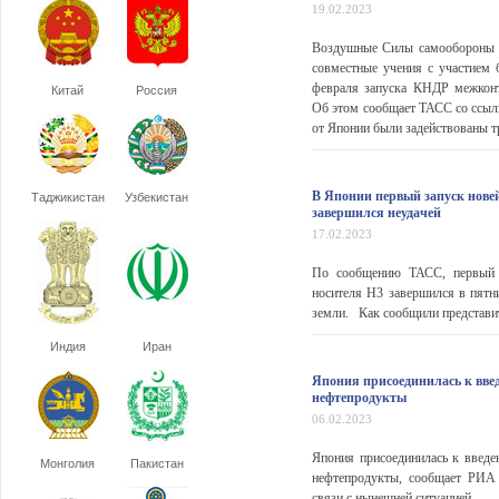
19.02.2023
Воздушные Силы самообороны 
совместные учения с участием 
февраля запуска КНДР межконт
Китай
Россия
Об этом сообщает ТАСС со ссыл
от Японии были задействованы тр
В Японии первый запуск нове
Таджикистан
Узбекистан
завершился неудачей
17.02.2023
По сообщению ТАСС, первый з
носителя H3 завершился в пятни
земли. Как сообщили представит
Индия
Иран
Япония присоединилась к вве
нефтепродукты
06.02.2023
Япония присоединилась к введе
Монголия
Пакистан
нефтепродукты, сообщает РИ
связи с нынешней ситуацией ...