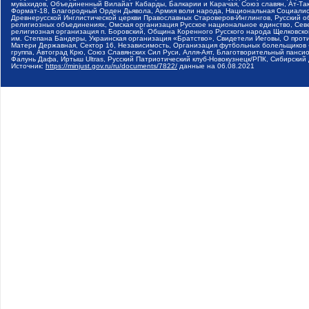
мувахидов, Объединенный Вилайат Кабарды, Балкарии и Карачая, Союз славян, Ат-Так
Формат-18, Благородный Орден Дьявола, Армия воли народа, Национальная Социалист
Древнерусской Инглистической церкви Православных Староверов-Инглингов, Русский о
религиозных объединениях, Омская организация Русское национальное единство, Сев
религиозная организация п. Боровский, Община Коренного Русского народа Щелковског
им. Степана Бандеры, Украинская организация «Братство», Свидетели Иеговы, О прот
Матери Державная, Сектор 16, Независимость, Организация футбольных болельщиков 
группа, Автоград Крю, Союз Славянских Сил Руси, Алля-Аят, Благотворительный пансион
Фалунь Дафа, Иртыш Ultras, Русский Патриотический клуб-Новокузнецк/РПК, Сибирски
Источник:
https://minjust.gov.ru/ru/documents/7822/
данные на
06.08.2021