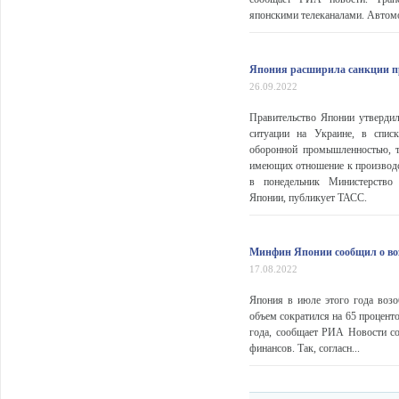
японскими телеканалами. Автомоб
Япония расширила санкции п
26.09.2022
Правительство Японии утвердил
ситуации на Украине, в списк
оборонной промышленностью, та
имеющих отношение к производс
в понедельник Министерство
Японии, публикует ТАСС.
Минфин Японии сообщил о воз
17.08.2022
Япония в июле этого года возо
объем сократился на 65 процент
года, сообщает РИА Новости со
финансов. Так, согласн...