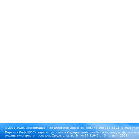
© 2007-2026, Информационное агентство ИнфоРос. Тел.: +7 495 718-84-11, E-mail:
info
Портал «ИнфоШОС» зарегистрирован в Федеральной службе по надзору в сфере массо
охраны культурного наследия. Свидетельство Эл № 77-31649 от 04 апреля 2008 г.