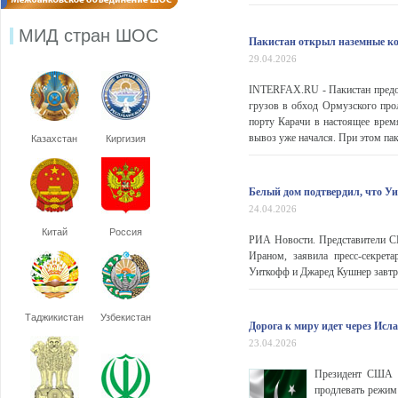
МИД стран ШОС
Пакистан открыл наземные ко
29.04.2026
INTERFAX.RU - Пакистан предос
грузов в обход Ормузского про
порту Карачи в настоящее время
вывоз уже начался. При этом пак
Казахстан
Киргизия
Белый дом подтвердил, что У
24.04.2026
Китай
Россия
РИА Новости. Представители СШ
Ираном, заявила пресс-секрет
Уиткофф и Джаред Кушнер завтра
Таджикистан
Узбекистан
Дорога к миру идет через Исл
23.04.2026
Президент США Д
продлевать режим