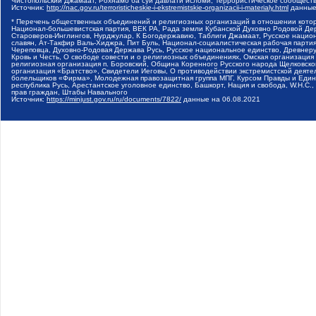
Чистопольский Джамаат, Рохнамо ба суи давлати исломи, Террористическое сообщест
Источник:
http://nac.gov.ru/terroristicheskie-i-ekstremistskie-organizacii-i-materialy.html
данные
* Перечень общественных объединений и религиозных организаций в отношении котор
Национал-большевистская партия, ВЕК РА, Рада земли Кубанской Духовно Родовой Де
Староверов-Инглингов, Нурджулар, К Богодержавию, Таблиги Джамаат, Русское наци
славян, Ат-Такфир Валь-Хиджра, Пит Буль, Национал-социалистическая рабочая парт
Череповца, Духовно-Родовая Держава Русь, Русское национальное единство, Древнер
Кровь и Честь, О свободе совести и о религиозных объединениях, Омская организаци
религиозная организация п. Боровский, Община Коренного Русского народа Щелковског
организация «Братство», Свидетели Иеговы, О противодействии экстремистской деяте
болельщиков «Фирма», Молодежная правозащитная группа МПГ, Курсом Правды и Единен
республика Русь, Арестантское уголовное единство, Башкорт, Нация и свобода, W.H.С
прав граждан, Штабы Навального
Источник:
https://minjust.gov.ru/ru/documents/7822/
данные на
06.08.2021