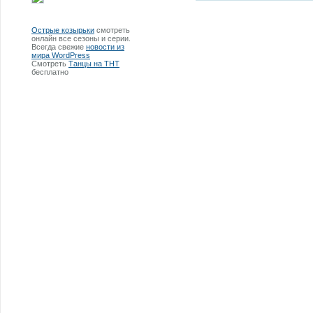
Острые козырьки
смотреть
онлайн все сезоны и серии.
Всегда свежие
новости из
мира WordPress
Смотреть
Танцы на ТНТ
бесплатно