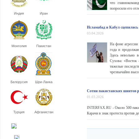
что главнокома
попросили его отл
Индия
Иран
Исламабад и Кабул сцепились 
03.04.2026
На фоне агрессии
Монголия
Пакистан
года и продолжа
Здесь невольно 
Сухова: «Восток 
тяжелые последст
чрезвычайно высо
Белорусия
Шри-Ланка
Сотни пакистанских шиитов 
01.03.2026
INTERFAX.RU - Около 500 пакис
Турция
Афганистан
Карачи в знак протеста против 