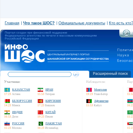
Главная
Что такое ШОС?
Официальные документы
Кто есть кто
Портал создан при финансовой поддержке
Федерального агентства по печати и массовым коммуникациям
Российской Федерации
Расширенный поиск
Участники:
Наблюдатели:
Пар
КАЗАХСТАН
ИРАН
Монголия
17:23
Астана
15:53
Тегеран
19:23
Улан-Батор
15:5
БЕЛОРУССИЯ
КИРГИЗИЯ
Афганистан
14:23
Минск
17:23
Бишкек
15:53
Кабул
16:2
ИНДИЯ
КИТАЙ
16:53
Дели
19:23
Пекин
15:2
РОССИЯ
ПАКИСТАН
15:23
Москва
16:23
Исламабад
15:2