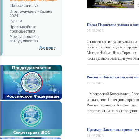
Шанхайский дух
Игры Будущего - Казань
2024
Туризм
Посол Пакистана заявил о ви
Чрезвычайные
05.08.2026
происшествия
Международное
сотрудничество
Отложенная из-за ситуации на
состоится в последнем квартале
Все темы »
Москве Файсал Нияз Тирмизи. «
часть деловой делегации уже был
Россия и Пакистан связали м
22.06.2026
Московский Комсомолец. Россия
исполнению. Пакет договоренно
России Владимир Колокольцев 
встретились на полях совещания 
Премьер Пакистана примет уч
21.06.2026