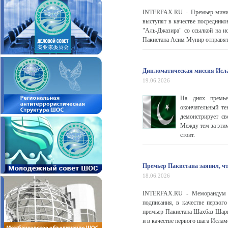
INTERFAX.RU - Премьер-мини
выступят в качестве посредник
"Аль-Джазира" со ссылкой на 
Пакистана Асим Мунир отправятс
Дипломатическая миссия Исл
19.06.2026
На днях премье
окончательный те
демонстрирует св
Между тем за эти
стоит.
Премьер Пакистана заявил, ч
18.06.2026
INTERFAX.RU - Меморандум о
подписания, в качестве первог
премьер Пакистана Шахбаз Шари
и в качестве первого шага Исла