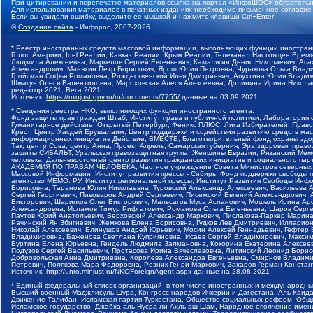
При цитировании и перепечатке материалов ссылка на портал «ИнфоШОС» обязательн
Для использования материалов в печатных изданиях необходимо письменное согласие
Если вы увидели ошибку, выделите ее мышкой и нажмите клавиши Ctrl+Enter
©
Создание сайта
- Инфорос, 2007-2026
* Реестр иностранных средств массовой информации, выполняющих функции иностранн
Голос Америки, Idel.Реалии, Кавказ.Реалии, Крым.Реалии, Телеканал Настоящее Время
Людмила Алексеевна, Маркелов Сергей Евгеньевич, Камалягин Денис Николаевич, Апах
Александрович, Маняхин Петр Борисович, Ярош Юлия Петровна, Чуракова Ольга Влади
Гройсман Софья Романовна, Рождественский Илья Дмитриевич, Апухтина Юлия Владимир
Шмагун Олеся Валентиновна, Мароховская Алеся Алексеевна, Долинина Ирина Никола
редактор 2021, Вега 2021
Источник:
https://minjust.gov.ru/ru/documents/7755/
данные на
03.09.2021
* Сведения реестра НКО, выполняющих функции иностранного агента:
Фонд защиты прав граждан Штаб, Институт права и публичной политики, Лаборатория
Гуманитарное действие, Открытый Петербург, Феникс ПЛЮС, Лига Избирателей, Правов
Крест, Центр Хасдей Ерушалаим, Центр поддержки и содействия развитию средств мас
информационных инициатив Действие, ВМЕСТЕ, Благотворительный фонд охраны здоров
Так, центр Сова, центр Анна, Проект Апрель, Самарская губерния, Эра здоровья, пр
защиты СИБАЛЬТ, Уральская правозащитная группа, Женщины Евразии, Рязанский Мемо
человека, Дальневосточный центр развития гражданских инициатив и социального пар
АКАДЕМИЯ ПО ПРАВАМ ЧЕЛОВЕКА, Частное учреждение Совета Министров северных стр
Массовой Информации, Институт развития прессы - Сибирь, Фонд поддержки свободы 
агентство МЕМО. РУ, Институт региональной прессы, Институт Развития Свободы Инф
Борисовна, Таранова Юлия Николаевна, Туровский Александр Алексеевич, Васильева 
Сергей Георгиевич, Пивоваров Андрей Сергеевич, Писемский Евгений Александрович,
Викторович, Шарипков Олег Викторович, Мальсагов Муса Асланович, Мошель Ирина Ар
Александровна, Исламов Тимур Рифгатович, Романова Ольга Евгеньевна, Щаров Серг
Паутов Юрий Анатольевич, Верховский Александр Маркович, Пислакова-Паркер Марина
Рачинский Ян Збигневич, Жемкова Елена Борисовна, Гудков Лев Дмитриевич, Иллари
Николай Алексеевич, Блинушов Андрей Юрьевич, Мосин Алексей Геннадьевич, Гефтер
Владимировна, Баженова Светлана Куприяновна, Исаев Сергей Владимирович, Максим
Буртина Елена Юрьевна, Гендель Людмила Залмановна, Кокорина Екатерина Алексеев
Подузов Сергей Васильевич, Протасова Ирина Вячеславовна, Литинский Леонид Борис
Добровольская Анна Дмитриевна, Королева Александра Евгеньевна, Смирнов Владими
Петрович, Полякова Мара Федоровна, Резник Генри Маркович, Захаров Герман Конста
Источник:
http://unro.minjust.ru/NKOForeignAgent.aspx
данные на
28.08.2021
* Единый федеральный список организаций, в том числе иностранных и международны
Высший военный Маджлисуль Шура, Конгресс народов Ичкерии и Дагестана, Аль-Каида, 
Движение Талибан, Исламская партия Туркестана, Общество социальных реформ, Общес
Исламское государство, Джабха аль-Нусра ли-Ахль аш-Шам, Народное ополчение имен