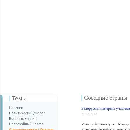
Соседние страны
Темы
Санкции
Белоруссия намерена участвова
Политический диалог
21.02.2012
Военные учения
Неспокойный Кавказ
Минстройархитектуры Белорус
модернизации нефтегазового ко
Спецоперация на Украине