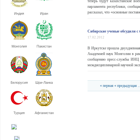
теперь будут казахстанские во
парламента республики, сообщ
рассказал, что «основные постав
Индия
Иран
Сибирские ученые обсудили с 
17.02.2012
Монголия
Пакистан
В Иркутске прошла двухдневная
Академией наук Монголии в рамк
сообщению пресс-службы ИНЦ С
междисциплинарной научной экс
Белорусия
Шри-Ланка
« первая
« предыдущая
..
Турция
Афганистан