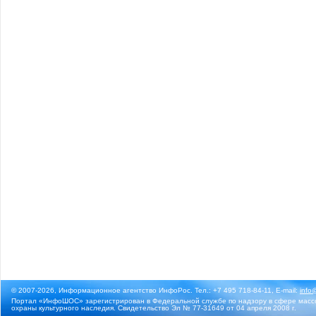
© 2007-2026, Информационное агентство ИнфоРос. Тел.: +7 495 718-84-11, E-mail:
info
Портал «ИнфоШОС» зарегистрирован в Федеральной службе по надзору в сфере массо
охраны культурного наследия. Свидетельство Эл № 77-31649 от 04 апреля 2008 г.