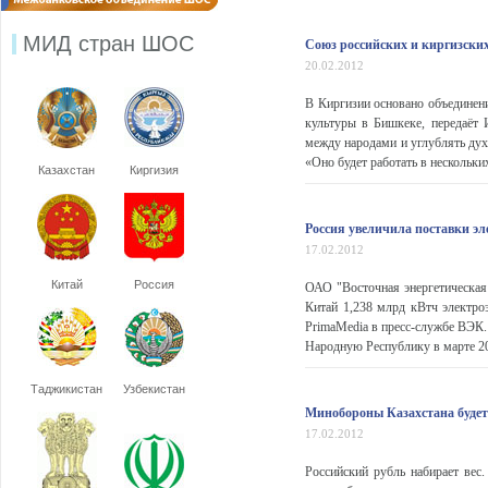
МИД стран ШОС
Союз российских и киргизски
20.02.2012
В Киргизии основано объединени
культуры в Бишкеке, передаёт
между народами и углублять дух
«Оно будет работать в нескольких
Казахстан
Киргизия
Россия увеличила поставки э
17.02.2012
Китай
Россия
ОАО "Восточная энергетическая
Китай 1,238 млрд кВтч электро
PrimaMedia в пресс-службе ВЭК.
Народную Республику в марте 20
Таджикистан
Узбекистан
Минобороны Казахстана будет
17.02.2012
Российский рубль набирает вес