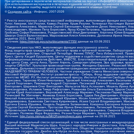
При цитировании и перепечатке материалов ссылка на портал «ИнфоШОС» обязательн
Для использования материалов в печатных изданиях необходимо письменное согласие
Если вы увидели ошибку, выделите ее мышкой и нажмите клавиши Ctrl+Enter
©
Создание сайта
- Инфорос, 2007-2026
* Реестр иностранных средств массовой информации, выполняющих функции иностранн
Голос Америки, Idel.Реалии, Кавказ.Реалии, Крым.Реалии, Телеканал Настоящее Время
Людмила Алексеевна, Маркелов Сергей Евгеньевич, Камалягин Денис Николаевич, Апах
Александрович, Маняхин Петр Борисович, Ярош Юлия Петровна, Чуракова Ольга Влади
Гройсман Софья Романовна, Рождественский Илья Дмитриевич, Апухтина Юлия Владимир
Шмагун Олеся Валентиновна, Мароховская Алеся Алексеевна, Долинина Ирина Никола
редактор 2021, Вега 2021
Источник:
https://minjust.gov.ru/ru/documents/7755/
данные на
03.09.2021
* Сведения реестра НКО, выполняющих функции иностранного агента:
Фонд защиты прав граждан Штаб, Институт права и публичной политики, Лаборатория
Гуманитарное действие, Открытый Петербург, Феникс ПЛЮС, Лига Избирателей, Правов
Крест, Центр Хасдей Ерушалаим, Центр поддержки и содействия развитию средств мас
информационных инициатив Действие, ВМЕСТЕ, Благотворительный фонд охраны здоров
Так, центр Сова, центр Анна, Проект Апрель, Самарская губерния, Эра здоровья, пр
защиты СИБАЛЬТ, Уральская правозащитная группа, Женщины Евразии, Рязанский Мемо
человека, Дальневосточный центр развития гражданских инициатив и социального пар
АКАДЕМИЯ ПО ПРАВАМ ЧЕЛОВЕКА, Частное учреждение Совета Министров северных стр
Массовой Информации, Институт развития прессы - Сибирь, Фонд поддержки свободы 
агентство МЕМО. РУ, Институт региональной прессы, Институт Развития Свободы Инф
Борисовна, Таранова Юлия Николаевна, Туровский Александр Алексеевич, Васильева 
Сергей Георгиевич, Пивоваров Андрей Сергеевич, Писемский Евгений Александрович,
Викторович, Шарипков Олег Викторович, Мальсагов Муса Асланович, Мошель Ирина Ар
Александровна, Исламов Тимур Рифгатович, Романова Ольга Евгеньевна, Щаров Серг
Паутов Юрий Анатольевич, Верховский Александр Маркович, Пислакова-Паркер Марина
Рачинский Ян Збигневич, Жемкова Елена Борисовна, Гудков Лев Дмитриевич, Иллари
Николай Алексеевич, Блинушов Андрей Юрьевич, Мосин Алексей Геннадьевич, Гефтер
Владимировна, Баженова Светлана Куприяновна, Исаев Сергей Владимирович, Максим
Буртина Елена Юрьевна, Гендель Людмила Залмановна, Кокорина Екатерина Алексеев
Подузов Сергей Васильевич, Протасова Ирина Вячеславовна, Литинский Леонид Борис
Добровольская Анна Дмитриевна, Королева Александра Евгеньевна, Смирнов Владими
Петрович, Полякова Мара Федоровна, Резник Генри Маркович, Захаров Герман Конста
Источник:
http://unro.minjust.ru/NKOForeignAgent.aspx
данные на
28.08.2021
* Единый федеральный список организаций, в том числе иностранных и международны
Высший военный Маджлисуль Шура, Конгресс народов Ичкерии и Дагестана, Аль-Каида, 
Движение Талибан, Исламская партия Туркестана, Общество социальных реформ, Общес
Исламское государство, Джабха аль-Нусра ли-Ахль аш-Шам, Народное ополчение имен