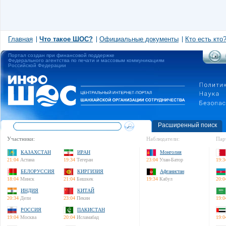
Главная
Что такое ШОС?
Официальные документы
Кто есть кто
Портал создан при финансовой поддержке
Федерального агентства по печати и массовым коммуникациям
Российской Федерации
Расширенный поиск
Участники:
Наблюдатели:
Пар
КАЗАХСТАН
ИРАН
Монголия
21:04
Астана
19:34
Тегеран
23:04
Улан-Батор
19:3
БЕЛОРУССИЯ
КИРГИЗИЯ
Афганистан
18:04
Минск
21:04
Бишкек
19:34
Кабул
20:0
ИНДИЯ
КИТАЙ
20:34
Дели
23:04
Пекин
19:0
РОССИЯ
ПАКИСТАН
19:04
Москва
20:04
Исламабад
19:0