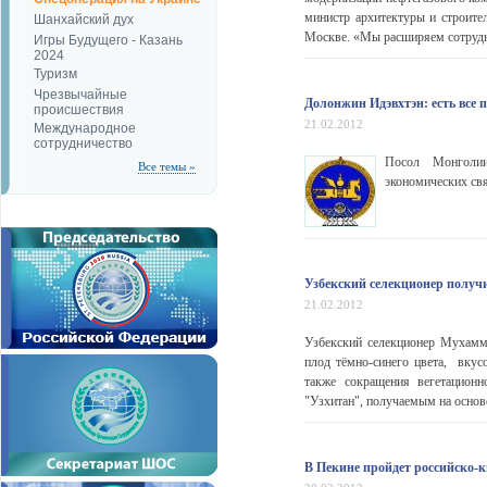
министр архитектуры и строите
Шанхайский дух
Москве. «Мы расширяем сотрудни
Игры Будущего - Казань
2024
Туризм
Чрезвычайные
Долонжин Идэвхтэн: есть все
происшествия
21.02.2012
Международное
сотрудничество
Посол Монголии
Все темы »
экономических св
Узбекский селекционер получ
21.02.2012
Узбекский селекционер Мухамм
плод тёмно-синего цвета, вкус
также сокращения вегетацион
"Узхитан", получаемым на основе
В Пекине пройдет российско-