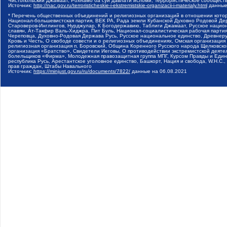
Чистопольский Джамаат, Рохнамо ба суи давлати исломи, Террористическое сообщест
Источник:
http://nac.gov.ru/terroristicheskie-i-ekstremistskie-organizacii-i-materialy.html
данные
* Перечень общественных объединений и религиозных организаций в отношении котор
Национал-большевистская партия, ВЕК РА, Рада земли Кубанской Духовно Родовой Де
Староверов-Инглингов, Нурджулар, К Богодержавию, Таблиги Джамаат, Русское наци
славян, Ат-Такфир Валь-Хиджра, Пит Буль, Национал-социалистическая рабочая парт
Череповца, Духовно-Родовая Держава Русь, Русское национальное единство, Древнер
Кровь и Честь, О свободе совести и о религиозных объединениях, Омская организаци
религиозная организация п. Боровский, Община Коренного Русского народа Щелковског
организация «Братство», Свидетели Иеговы, О противодействии экстремистской деяте
болельщиков «Фирма», Молодежная правозащитная группа МПГ, Курсом Правды и Единен
республика Русь, Арестантское уголовное единство, Башкорт, Нация и свобода, W.H.С
прав граждан, Штабы Навального
Источник:
https://minjust.gov.ru/ru/documents/7822/
данные на
06.08.2021