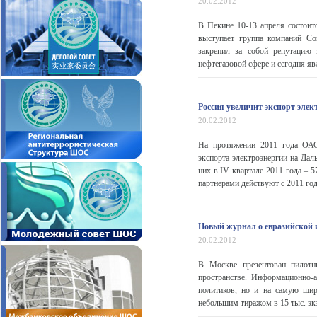
20.02.2012
В Пекине 10-13 апреля состоит
выступает группа компаний Conf
закрепил за собой репутацию 
нефтегазовой сфере и сегодня я
Россия увеличит экспорт эле
20.02.2012
На протяжении 2011 года ОАО
экспорта электроэнергии на Да
них в IV квартале 2011 года –
партнерами действуют с 2011 год
Новый журнал о евразийской 
20.02.2012
В Москве презентован пилотн
пространстве. Информационно-а
политиков, но и на самую шир
небольшим тиражом в 15 тыс. экзе