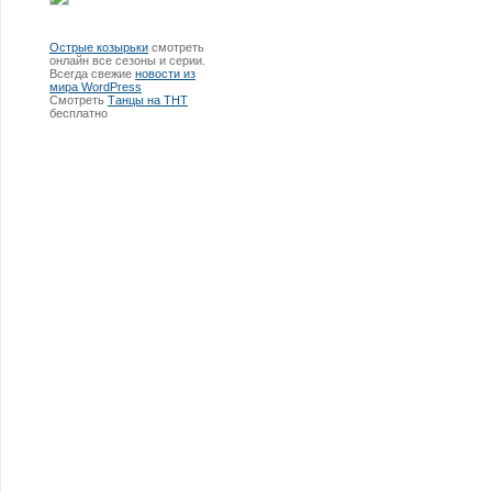
Острые козырьки
смотреть
онлайн все сезоны и серии.
Всегда свежие
новости из
мира WordPress
Смотреть
Танцы на ТНТ
бесплатно