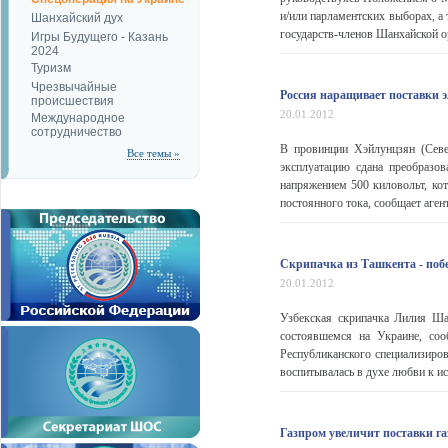
и/или парламентских выборах, 
Шанхайский дух
государств-членов Шанхайской ор
Игры Будущего - Казань
2024
Туризм
Чрезвычайные
Россия наращивает поставки 
происшествия
20.01.2012
Международное
сотрудничество
В провинции Хэйлунцзян (Севе
Все темы »
эксплуатацию сдана преобразов
напряжением 500 киловольт, кот
постоянного тока, сообщает аген
Cкрипачка из Ташкента - поб
20.01.2012
Узбекская скрипачка Лилия Ша
состоявшемся на Украине, со
Республиканского специализиров
воспитывалась в духе любви к ис
Газпром увеличит поставки га