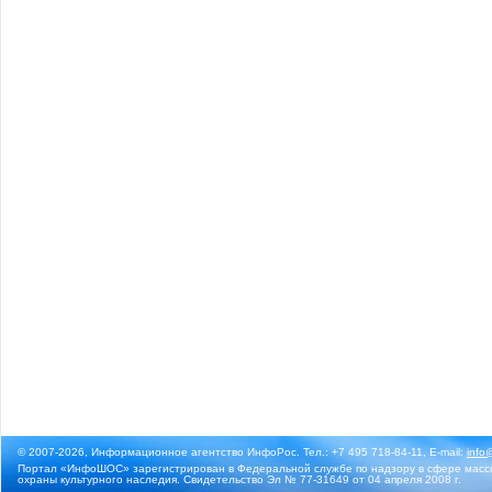
© 2007-2026, Информационное агентство ИнфоРос. Тел.: +7 495 718-84-11, E-mail:
info
Портал «ИнфоШОС» зарегистрирован в Федеральной службе по надзору в сфере массо
охраны культурного наследия. Свидетельство Эл № 77-31649 от 04 апреля 2008 г.