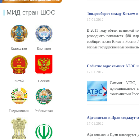
МИД стран ШОС
Товарооборот между Китаем и 
17.01.2012
В 2011 году объем взаимной то
рекордного показателя $80 мл
сообщил посол Китая в России Л
тесные государственные контакты
Казахстан
Киргизия
Событие года: саммит АТЭС на
17.01.2012
Китай
Россия
Саммит АТЭС, к
принципиальное 
экономиками Росси
Таджикистан
Узбекистан
Афганистан и Иран создадут 
17.01.2012
Афганистан и Иран планируют у