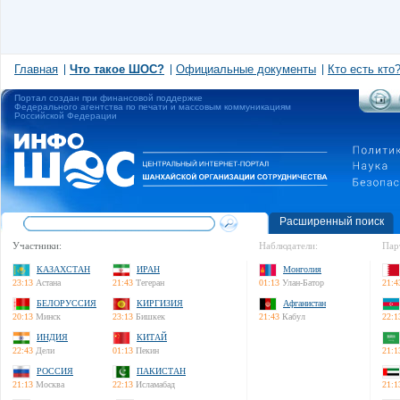
Главная
Что такое ШОС?
Официальные документы
Кто есть кто
Портал создан при финансовой поддержке
Федерального агентства по печати и массовым коммуникациям
Российской Федерации
Расширенный поиск
Участники:
Наблюдатели:
Пар
КАЗАХСТАН
ИРАН
Монголия
23:13
Астана
21:43
Тегеран
01:13
Улан-Батор
21:4
БЕЛОРУССИЯ
КИРГИЗИЯ
Афганистан
20:13
Минск
23:13
Бишкек
21:43
Кабул
22:1
ИНДИЯ
КИТАЙ
22:43
Дели
01:13
Пекин
21:1
РОССИЯ
ПАКИСТАН
21:13
Москва
22:13
Исламабад
21:1