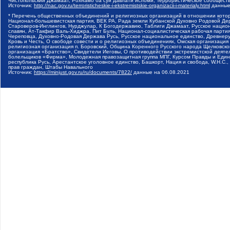
Чистопольский Джамаат, Рохнамо ба суи давлати исломи, Террористическое сообщест
Источник:
http://nac.gov.ru/terroristicheskie-i-ekstremistskie-organizacii-i-materialy.html
данные
* Перечень общественных объединений и религиозных организаций в отношении котор
Национал-большевистская партия, ВЕК РА, Рада земли Кубанской Духовно Родовой Де
Староверов-Инглингов, Нурджулар, К Богодержавию, Таблиги Джамаат, Русское наци
славян, Ат-Такфир Валь-Хиджра, Пит Буль, Национал-социалистическая рабочая парт
Череповца, Духовно-Родовая Держава Русь, Русское национальное единство, Древнер
Кровь и Честь, О свободе совести и о религиозных объединениях, Омская организаци
религиозная организация п. Боровский, Община Коренного Русского народа Щелковског
организация «Братство», Свидетели Иеговы, О противодействии экстремистской деяте
болельщиков «Фирма», Молодежная правозащитная группа МПГ, Курсом Правды и Единен
республика Русь, Арестантское уголовное единство, Башкорт, Нация и свобода, W.H.С
прав граждан, Штабы Навального
Источник:
https://minjust.gov.ru/ru/documents/7822/
данные на
06.08.2021