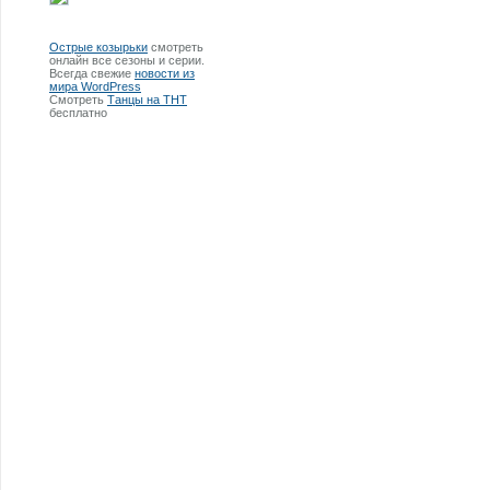
Острые козырьки
смотреть
онлайн все сезоны и серии.
Всегда свежие
новости из
мира WordPress
Смотреть
Танцы на ТНТ
бесплатно