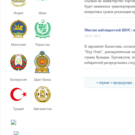
ссылкой на министерство торго
будет заниматься транспортиров
конкретных сроков реализации пр
Индия
Иран
Миссия наблюдателей ШОС: в
16.01.2012
Монголия
Пакистан
В парламент Казахстана, соглас
"Нур Отан", демократическая п
страны Куандык Турганкулов, пе
избирателей распределились сле
Белорусия
Шри-Ланка
« первая
« предыдущая
..
Турция
Афганистан