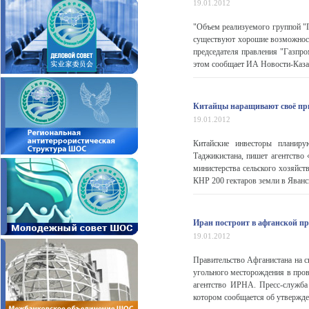
19.01.2012
"Объем реализуемого группой "Г
существуют хорошие возможности
председателя правления "Газпр
этом сообщает ИА Новости-Казах
Китайцы наращивают своё при
19.01.2012
Китайские инвесторы планиру
Таджикистана, пишет агентство
министерства сельского хозяйст
КНР 200 гектаров земли в Яванск
Иран построит в афганской п
19.01.2012
Правительство Афганистана на с
угольного месторождения в пров
агентство ИРНА. Пресс-служба 
котором сообщается об утвержде