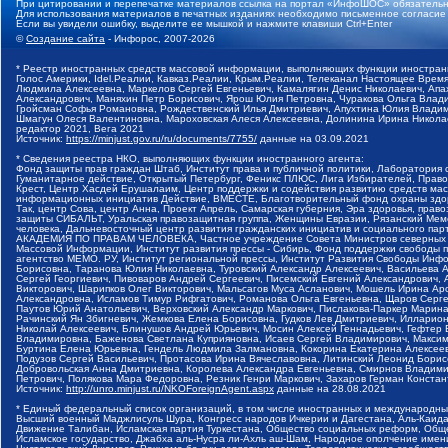
При цитировании и перепечатке материалов ссылка на портал «ИнфоШОС» обязательн
Для использования материалов в печатных изданиях необходимо письменное согласие
Если вы увидели ошибку, выделите ее мышкой и нажмите клавиши Ctrl+Enter
©
Создание сайта
- Инфорос, 2007-2026
* Реестр иностранных средств массовой информации, выполняющих функции иностранн
Голос Америки, Idel.Реалии, Кавказ.Реалии, Крым.Реалии, Телеканал Настоящее Время
Людмила Алексеевна, Маркелов Сергей Евгеньевич, Камалягин Денис Николаевич, Апах
Александрович, Маняхин Петр Борисович, Ярош Юлия Петровна, Чуракова Ольга Влади
Гройсман Софья Романовна, Рождественский Илья Дмитриевич, Апухтина Юлия Владимир
Шмагун Олеся Валентиновна, Мароховская Алеся Алексеевна, Долинина Ирина Никола
редактор 2021, Вега 2021
Источник:
https://minjust.gov.ru/ru/documents/7755/
данные на
03.09.2021
* Сведения реестра НКО, выполняющих функции иностранного агента:
Фонд защиты прав граждан Штаб, Институт права и публичной политики, Лаборатория
Гуманитарное действие, Открытый Петербург, Феникс ПЛЮС, Лига Избирателей, Правов
Крест, Центр Хасдей Ерушалаим, Центр поддержки и содействия развитию средств мас
информационных инициатив Действие, ВМЕСТЕ, Благотворительный фонд охраны здоров
Так, центр Сова, центр Анна, Проект Апрель, Самарская губерния, Эра здоровья, пр
защиты СИБАЛЬТ, Уральская правозащитная группа, Женщины Евразии, Рязанский Мемо
человека, Дальневосточный центр развития гражданских инициатив и социального пар
АКАДЕМИЯ ПО ПРАВАМ ЧЕЛОВЕКА, Частное учреждение Совета Министров северных стр
Массовой Информации, Институт развития прессы - Сибирь, Фонд поддержки свободы 
агентство МЕМО. РУ, Институт региональной прессы, Институт Развития Свободы Инф
Борисовна, Таранова Юлия Николаевна, Туровский Александр Алексеевич, Васильева 
Сергей Георгиевич, Пивоваров Андрей Сергеевич, Писемский Евгений Александрович,
Викторович, Шарипков Олег Викторович, Мальсагов Муса Асланович, Мошель Ирина Ар
Александровна, Исламов Тимур Рифгатович, Романова Ольга Евгеньевна, Щаров Серг
Паутов Юрий Анатольевич, Верховский Александр Маркович, Пислакова-Паркер Марина
Рачинский Ян Збигневич, Жемкова Елена Борисовна, Гудков Лев Дмитриевич, Иллари
Николай Алексеевич, Блинушов Андрей Юрьевич, Мосин Алексей Геннадьевич, Гефтер
Владимировна, Баженова Светлана Куприяновна, Исаев Сергей Владимирович, Максим
Буртина Елена Юрьевна, Гендель Людмила Залмановна, Кокорина Екатерина Алексеев
Подузов Сергей Васильевич, Протасова Ирина Вячеславовна, Литинский Леонид Борис
Добровольская Анна Дмитриевна, Королева Александра Евгеньевна, Смирнов Владими
Петрович, Полякова Мара Федоровна, Резник Генри Маркович, Захаров Герман Конста
Источник:
http://unro.minjust.ru/NKOForeignAgent.aspx
данные на
28.08.2021
* Единый федеральный список организаций, в том числе иностранных и международны
Высший военный Маджлисуль Шура, Конгресс народов Ичкерии и Дагестана, Аль-Каида, 
Движение Талибан, Исламская партия Туркестана, Общество социальных реформ, Общес
Исламское государство, Джабха аль-Нусра ли-Ахль аш-Шам, Народное ополчение имен