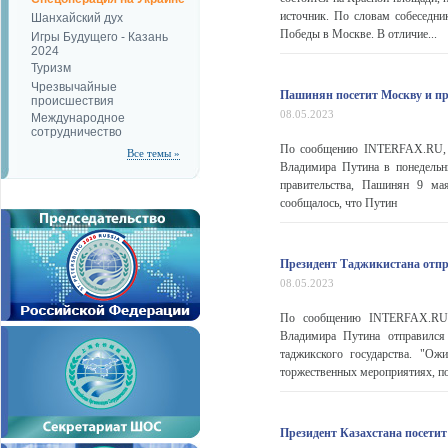
источник. По словам собеседн
Шанхайский дух
Победы в Москве. В отличие...
Игры Будущего - Казань
2024
Туризм
Чрезвычайные
Пашинян посетит Москву и пр
происшествия
08.05.2023
Международное
сотрудничество
По сообщению INTERFAX.RU, п
Все темы »
Владимира Путина в понедельн
правительства, Пашинян 9 ма
сообщалось, что Путин
Президент Таджикистана отпр
08.05.2023
По сообщению INTERFAX.RU, 
Владимира Путина отправился
таджикского государства. "Ож
торжественных мероприятиях, по
Президент Казахстана посетит