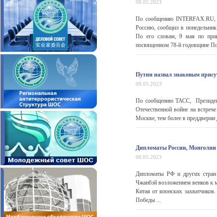
08.05.2023
По сообщению INTERFAX.RU, пр
Россию, сообщил в понедельник 
По его словам, 9 мая по при
посвященном 78-й годовщине Поб
Путин назвал знаковым прису
08.05.2023
По сообщению ТАСС, Президент
Отечественной войне на встреч
Москве, тем более в преддверии Д
Дипломаты России, Монголии 
06.05.2023
Дипломаты РФ и других стран 
Чжанбэй возложением венков к 
Китая от японских захватчиков
Победы ...