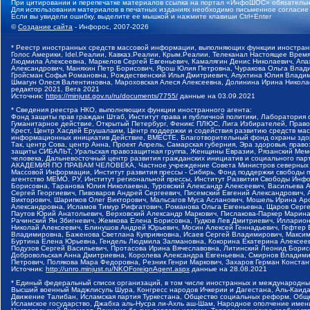
При цитировании и перепечатке материалов ссылка на портал «ИнфоШОС» обязательн
Для использования материалов в печатных изданиях необходимо письменное согласие
Если вы увидели ошибку, выделите ее мышкой и нажмите клавиши Ctrl+Enter
©
Создание сайта
- Инфорос, 2007-2026
* Реестр иностранных средств массовой информации, выполняющих функции иностранн
Голос Америки, Idel.Реалии, Кавказ.Реалии, Крым.Реалии, Телеканал Настоящее Время
Людмила Алексеевна, Маркелов Сергей Евгеньевич, Камалягин Денис Николаевич, Апах
Александрович, Маняхин Петр Борисович, Ярош Юлия Петровна, Чуракова Ольга Влади
Гройсман Софья Романовна, Рождественский Илья Дмитриевич, Апухтина Юлия Владимир
Шмагун Олеся Валентиновна, Мароховская Алеся Алексеевна, Долинина Ирина Никола
редактор 2021, Вега 2021
Источник:
https://minjust.gov.ru/ru/documents/7755/
данные на
03.09.2021
* Сведения реестра НКО, выполняющих функции иностранного агента:
Фонд защиты прав граждан Штаб, Институт права и публичной политики, Лаборатория
Гуманитарное действие, Открытый Петербург, Феникс ПЛЮС, Лига Избирателей, Правов
Крест, Центр Хасдей Ерушалаим, Центр поддержки и содействия развитию средств мас
информационных инициатив Действие, ВМЕСТЕ, Благотворительный фонд охраны здоров
Так, центр Сова, центр Анна, Проект Апрель, Самарская губерния, Эра здоровья, пр
защиты СИБАЛЬТ, Уральская правозащитная группа, Женщины Евразии, Рязанский Мемо
человека, Дальневосточный центр развития гражданских инициатив и социального пар
АКАДЕМИЯ ПО ПРАВАМ ЧЕЛОВЕКА, Частное учреждение Совета Министров северных стр
Массовой Информации, Институт развития прессы - Сибирь, Фонд поддержки свободы 
агентство МЕМО. РУ, Институт региональной прессы, Институт Развития Свободы Инф
Борисовна, Таранова Юлия Николаевна, Туровский Александр Алексеевич, Васильева 
Сергей Георгиевич, Пивоваров Андрей Сергеевич, Писемский Евгений Александрович,
Викторович, Шарипков Олег Викторович, Мальсагов Муса Асланович, Мошель Ирина Ар
Александровна, Исламов Тимур Рифгатович, Романова Ольга Евгеньевна, Щаров Серг
Паутов Юрий Анатольевич, Верховский Александр Маркович, Пислакова-Паркер Марина
Рачинский Ян Збигневич, Жемкова Елена Борисовна, Гудков Лев Дмитриевич, Иллари
Николай Алексеевич, Блинушов Андрей Юрьевич, Мосин Алексей Геннадьевич, Гефтер
Владимировна, Баженова Светлана Куприяновна, Исаев Сергей Владимирович, Максим
Буртина Елена Юрьевна, Гендель Людмила Залмановна, Кокорина Екатерина Алексеев
Подузов Сергей Васильевич, Протасова Ирина Вячеславовна, Литинский Леонид Борис
Добровольская Анна Дмитриевна, Королева Александра Евгеньевна, Смирнов Владими
Петрович, Полякова Мара Федоровна, Резник Генри Маркович, Захаров Герман Конста
Источник:
http://unro.minjust.ru/NKOForeignAgent.aspx
данные на
28.08.2021
* Единый федеральный список организаций, в том числе иностранных и международны
Высший военный Маджлисуль Шура, Конгресс народов Ичкерии и Дагестана, Аль-Каида, 
Движение Талибан, Исламская партия Туркестана, Общество социальных реформ, Общес
Исламское государство, Джабха аль-Нусра ли-Ахль аш-Шам, Народное ополчение имен