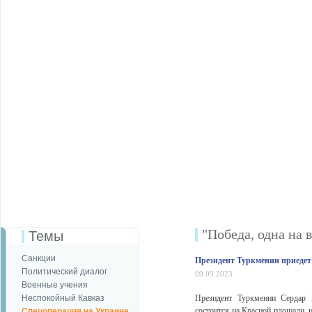
"Победа, одна на в
Темы
Санкции
Президент Туркмении приедет
Политический диалог
09.05.2023
Военные учения
Неспокойный Кавказ
Президент Туркмении Сердар 
состоится на Красной площади, н
Спецоперация на Украине