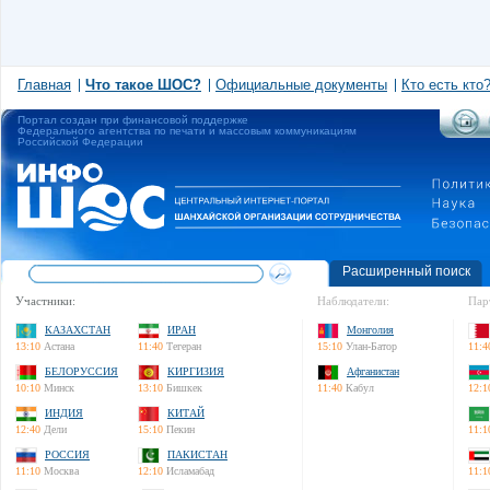
Главная
Что такое ШОС?
Официальные документы
Кто есть кто
Портал создан при финансовой поддержке
Федерального агентства по печати и массовым коммуникациям
Российской Федерации
Расширенный поиск
Участники:
Наблюдатели:
Пар
КАЗАХСТАН
ИРАН
Монголия
13:10
Астана
11:40
Тегеран
15:10
Улан-Батор
11:4
БЕЛОРУССИЯ
КИРГИЗИЯ
Афганистан
10:10
Минск
13:10
Бишкек
11:40
Кабул
12:1
ИНДИЯ
КИТАЙ
12:40
Дели
15:10
Пекин
11:1
РОССИЯ
ПАКИСТАН
11:10
Москва
12:10
Исламабад
11:1