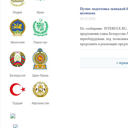
Путин: подготовка экипажей б
Индия
Иран
возможна
19.12.2022
По сообщению INTERFAX.RU, П
предложения главы Белоруссии А
переоборудована под возможно
Монголия
Пакистан
продолжить и реализацию предло
« перва
Белорусия
Шри-Ланка
Турция
Афганистан