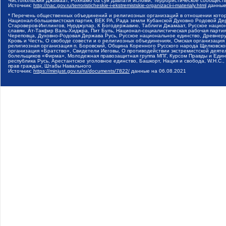
Чистопольский Джамаат, Рохнамо ба суи давлати исломи, Террористическое сообщест
Источник:
http://nac.gov.ru/terroristicheskie-i-ekstremistskie-organizacii-i-materialy.html
данные
* Перечень общественных объединений и религиозных организаций в отношении котор
Национал-большевистская партия, ВЕК РА, Рада земли Кубанской Духовно Родовой Де
Староверов-Инглингов, Нурджулар, К Богодержавию, Таблиги Джамаат, Русское наци
славян, Ат-Такфир Валь-Хиджра, Пит Буль, Национал-социалистическая рабочая парт
Череповца, Духовно-Родовая Держава Русь, Русское национальное единство, Древнер
Кровь и Честь, О свободе совести и о религиозных объединениях, Омская организаци
религиозная организация п. Боровский, Община Коренного Русского народа Щелковског
организация «Братство», Свидетели Иеговы, О противодействии экстремистской деяте
болельщиков «Фирма», Молодежная правозащитная группа МПГ, Курсом Правды и Единен
республика Русь, Арестантское уголовное единство, Башкорт, Нация и свобода, W.H.С
прав граждан, Штабы Навального
Источник:
https://minjust.gov.ru/ru/documents/7822/
данные на
06.08.2021