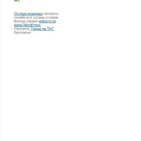
Острые козырьки
смотреть
онлайн все сезоны и серии.
Всегда свежие
новости из
мира WordPress
Смотреть
Танцы на ТНТ
бесплатно