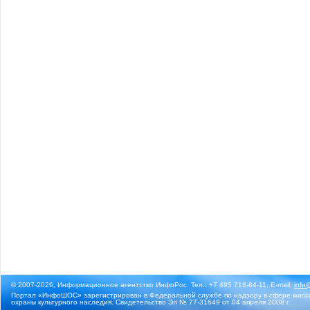
© 2007-2026, Информационное агентство ИнфоРос. Тел.: +7 495 718-84-11, E-mail:
info
Портал «ИнфоШОС» зарегистрирован в Федеральной службе по надзору в сфере массо
охраны культурного наследия. Свидетельство Эл № 77-31649 от 04 апреля 2008 г.