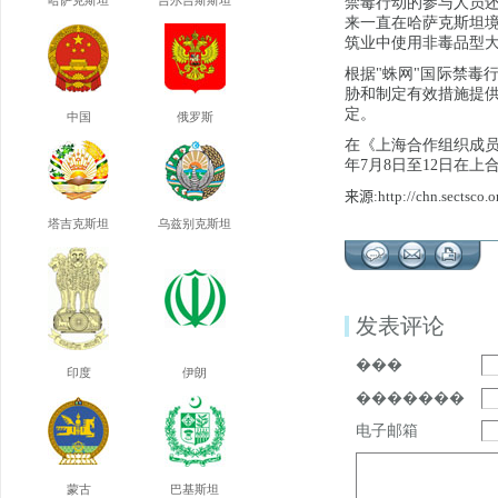
哈萨克斯坦
吉尔吉斯斯坦
禁毒行动的参与人员还了
来一直在哈萨克斯坦
筑业中使用非毒品型
根据"蛛网"国际禁毒
胁和制定有效措施提
定。
中国
俄罗斯
在《上海合作组织成员
年7月8日至12日在
来源:http://chn.sectsco.o
塔吉克斯坦
乌兹别克斯坦
发表评论
���
印度
伊朗
�������
电子邮箱
蒙古
巴基斯坦