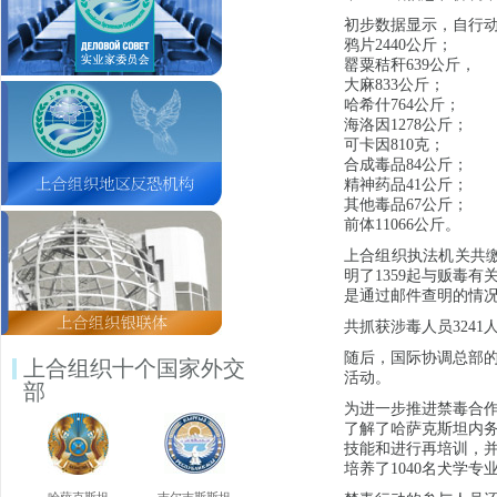
初步数据显示，自行动
鸦片2440公斤；
罂粟秸秆639公斤，
大麻833公斤；
哈希什764公斤；
海洛因1278公斤；
可卡因810克；
合成毒品84公斤；
精神药品41公斤；
其他毒品67公斤；
前体11066公斤。
上合组织执法机关共缴
明了1359起与贩毒有
是通过邮件查明的情
共抓获涉毒人员3241
随后，国际协调总部
上合组织十个国家外交
活动。
部
为进一步推进禁毒合
了解了哈萨克斯坦内务
技能和进行再培训，
培养了1040名犬学专