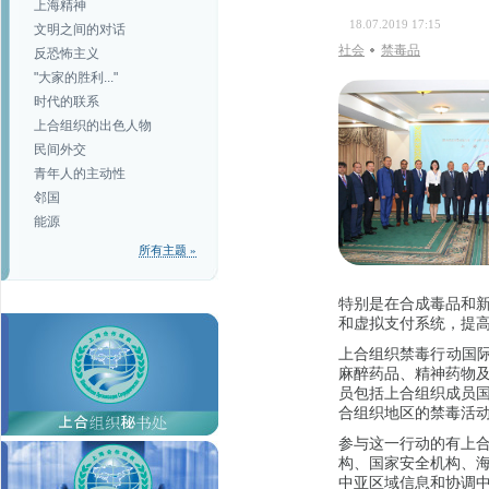
上海精神
18.07.2019 17:15
文明之间的对话
社会
禁毒品
反恐怖主义
"大家的胜利..."
时代的联系
上合组织的出色人物
民间外交
青年人的主动性
邻国
能源
所有主题 »
特别是在合成毒品和
和虚拟支付系统，提
上合组织禁毒行动国际
麻醉药品、精神药物
员包括上合组织成员
合组织地区的禁毒活
参与这一行动的有上
构、国家安全机构、
中亚区域信息和协调