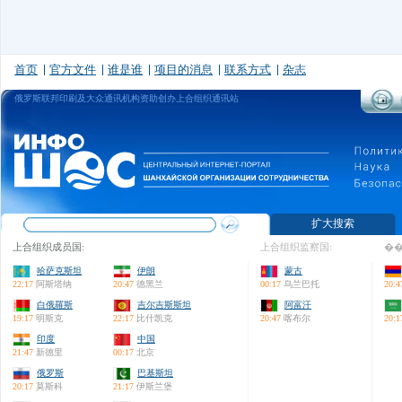
首页
官方文件
谁是谁
项目的消息
联系方式
杂志
俄罗斯联邦印刷及大众通讯机构资助创办上合组织通讯站
扩大搜索
上合组织成员国:
上合组织监察国:
��
哈萨克斯坦
伊朗
蒙古
22:17
阿斯塔纳
20:47
德黑兰
00:17
乌兰巴托
20:4
白俄羅斯
吉尔吉斯斯坦
阿富汗
19:17
明斯克
22:17
比什凯克
20:47
喀布尔
20:1
印度
中国
21:47
新德里
00:17
北京
俄罗斯
巴基斯坦
20:17
莫斯科
21:17
伊斯兰堡