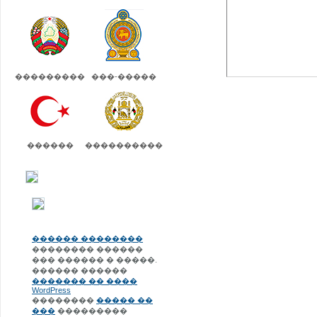
���������
���-�����
������
����������
������ ��������
�������� ������
��� ������ � �����.
������ ������
������� �� ����
WordPress
��������
����� ��
���
���������