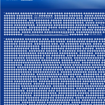
* ������ ����������� ������� �������� ���������
����� �������, Idel.������, ������.������, ����.������,
����� �������, MEDIUM-ORIENT, ��������� ��� �����
����������, ��������� ����� �������������, Medusa Pr
�������������, ������� ���� ���������, ���� ����
���� ���������, ������� ��������� ����������, The I
����������, �������� ���� ������������, �������
������ ������ �������, Istories fonds, ������ �����
�������, ���� ����� �������������, ����������� ���
��������:
https://minjust.gov.ru/ru/documents/7755/
������ ��
03.09.2021
* �������� ������� ���, ����������� ������� ����
���� ������ ���� ������� ����, �������� ����� � 
������ ������, �������.���, �� ������ �����, ����
���� �����������, �������� ����������, ��������
����������� ����, ���������� ������� �����, ���
����������, ������� �����, � ������ ���� �������
�������������� ��������� ��������, ������, ����
������ ���������� � �� ������, ���� ��������, ����
��������� ��������, ��� ��������, �������������
���� ����� ������ ��������, �����, ����� ������ 
���������������� �������� ��������, �������� ��
��������, ��������������� ����� �������� �����
�����, ����������� ��������, ����� ����������� 
���������� ������ ��������� �������� �����, ���
������������ ����������-�, ����� ������ ���� ���
������� ������, ����������� ��������, ������� � 
�������������� ��������� ����. ��, �������� ����
������������ �������, ����������� �������������
���� ����������, ��������� ��������� ����������
������������, ����� �������� ����������, ������
������� �������������, ������ ������� ���������
�������, ������� ����� ����������, �������� ����
���������, ��������� ��� �������������, �������
������� ����� ����������, �������� ����� ������
������������, ������� ������ ��������, ��������
���������-������ ������ ��������, ��������� ���
���������� ��������� �������������, ��������� �
�������, ������ ���� ����������, �������� ������
����������, �������� ������ �������, ����� �����