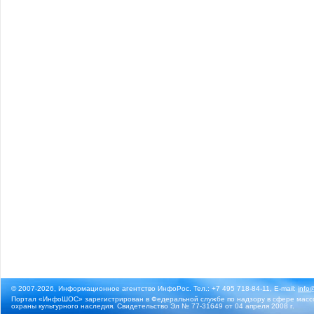
© 2007-2026, Информационное агентство ИнфоРос. Тел.: +7 495 718-84-11, E-mail:
info
Портал «ИнфоШОС» зарегистрирован в Федеральной службе по надзору в сфере массо
охраны культурного наследия. Свидетельство Эл № 77-31649 от 04 апреля 2008 г.