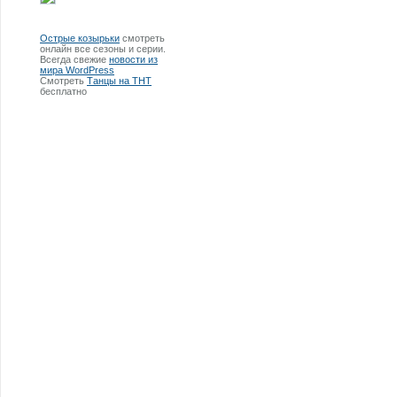
Острые козырьки
смотреть
онлайн все сезоны и серии.
Всегда свежие
новости из
мира WordPress
Смотреть
Танцы на ТНТ
бесплатно