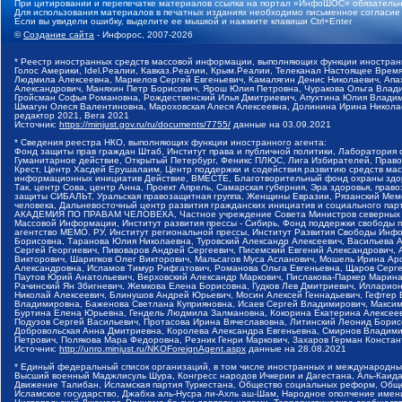
При цитировании и перепечатке материалов ссылка на портал «ИнфоШОС» обязательн
Для использования материалов в печатных изданиях необходимо письменное согласие
Если вы увидели ошибку, выделите ее мышкой и нажмите клавиши Ctrl+Enter
©
Создание сайта
- Инфорос, 2007-2026
* Реестр иностранных средств массовой информации, выполняющих функции иностранн
Голос Америки, Idel.Реалии, Кавказ.Реалии, Крым.Реалии, Телеканал Настоящее Время
Людмила Алексеевна, Маркелов Сергей Евгеньевич, Камалягин Денис Николаевич, Апах
Александрович, Маняхин Петр Борисович, Ярош Юлия Петровна, Чуракова Ольга Влади
Гройсман Софья Романовна, Рождественский Илья Дмитриевич, Апухтина Юлия Владимир
Шмагун Олеся Валентиновна, Мароховская Алеся Алексеевна, Долинина Ирина Никола
редактор 2021, Вега 2021
Источник:
https://minjust.gov.ru/ru/documents/7755/
данные на
03.09.2021
* Сведения реестра НКО, выполняющих функции иностранного агента:
Фонд защиты прав граждан Штаб, Институт права и публичной политики, Лаборатория
Гуманитарное действие, Открытый Петербург, Феникс ПЛЮС, Лига Избирателей, Правов
Крест, Центр Хасдей Ерушалаим, Центр поддержки и содействия развитию средств мас
информационных инициатив Действие, ВМЕСТЕ, Благотворительный фонд охраны здоров
Так, центр Сова, центр Анна, Проект Апрель, Самарская губерния, Эра здоровья, пр
защиты СИБАЛЬТ, Уральская правозащитная группа, Женщины Евразии, Рязанский Мемо
человека, Дальневосточный центр развития гражданских инициатив и социального пар
АКАДЕМИЯ ПО ПРАВАМ ЧЕЛОВЕКА, Частное учреждение Совета Министров северных стр
Массовой Информации, Институт развития прессы - Сибирь, Фонд поддержки свободы 
агентство МЕМО. РУ, Институт региональной прессы, Институт Развития Свободы Инф
Борисовна, Таранова Юлия Николаевна, Туровский Александр Алексеевич, Васильева 
Сергей Георгиевич, Пивоваров Андрей Сергеевич, Писемский Евгений Александрович,
Викторович, Шарипков Олег Викторович, Мальсагов Муса Асланович, Мошель Ирина Ар
Александровна, Исламов Тимур Рифгатович, Романова Ольга Евгеньевна, Щаров Серг
Паутов Юрий Анатольевич, Верховский Александр Маркович, Пислакова-Паркер Марина
Рачинский Ян Збигневич, Жемкова Елена Борисовна, Гудков Лев Дмитриевич, Иллари
Николай Алексеевич, Блинушов Андрей Юрьевич, Мосин Алексей Геннадьевич, Гефтер
Владимировна, Баженова Светлана Куприяновна, Исаев Сергей Владимирович, Максим
Буртина Елена Юрьевна, Гендель Людмила Залмановна, Кокорина Екатерина Алексеев
Подузов Сергей Васильевич, Протасова Ирина Вячеславовна, Литинский Леонид Борис
Добровольская Анна Дмитриевна, Королева Александра Евгеньевна, Смирнов Владими
Петрович, Полякова Мара Федоровна, Резник Генри Маркович, Захаров Герман Конста
Источник:
http://unro.minjust.ru/NKOForeignAgent.aspx
данные на
28.08.2021
* Единый федеральный список организаций, в том числе иностранных и международны
Высший военный Маджлисуль Шура, Конгресс народов Ичкерии и Дагестана, Аль-Каида, 
Движение Талибан, Исламская партия Туркестана, Общество социальных реформ, Общес
Исламское государство, Джабха аль-Нусра ли-Ахль аш-Шам, Народное ополчение имен