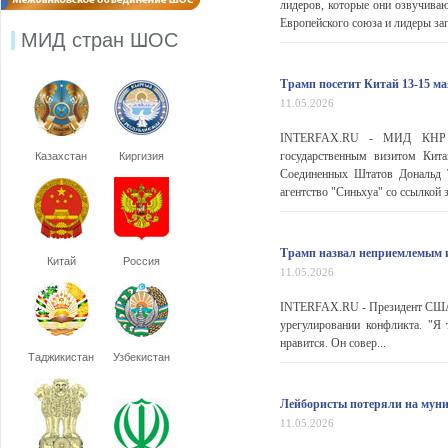
лидеров, которые они озвучива
Европейского союза и лидеры зап
МИД стран ШОС
Трамп посетит Китай 13-15 ма
11.05.2026
INTERFAX.RU - МИД КНР оф
государственным визитом Кит
Казахстан
Киргизия
Соединенных Штатов Дональд Т
агентство "Синьхуа" со ссылкой 
Трамп назвал неприемлемым и
Китай
Россия
11.05.2026
INTERFAX.RU - Президент США Д
урегулировании конфликта. "Я 
нравится. Он совер...
Таджикистан
Узбекистан
Лейбористы потеряли на муни
11.05.2026