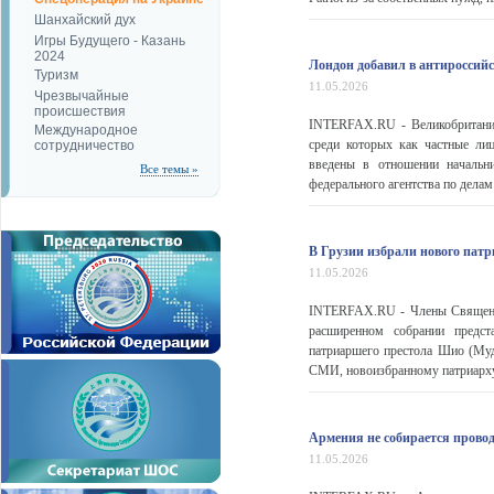
Шанхайский дух
Игры Будущего - Казань
2024
Лондон добавил в антироссий
Туризм
11.05.2026
Чрезвычайные
происшествия
INTERFAX.RU - Великобритания
Международное
среди которых как частные ли
сотрудничество
введены в отношении начальн
Все темы »
федерального агентства по дела
В Грузии избрали нового патр
11.05.2026
INTERFAX.RU - Члены Священно
расширенном собрании предст
патриаршего престола Шио (Му
СМИ, новоизбранному патриарху 
Армения не собирается провод
11.05.2026