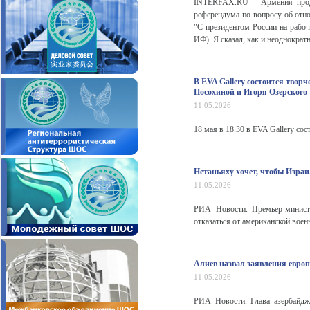
INTERFAX.RU - Армения продо
референдума по вопросу об отн
"С президентом России на рабо
ИФ). Я сказал, как и неоднократн
В EVA Gallery состоится твор
Посохиной и Игоря Озерского
11.05.2026
18 мая в 18.30 в EVA Gallery со
Нетаньяху хочет, чтобы Изра
11.05.2026
РИА Новости. Премьер-минист
отказаться от американской вое
Алиев назвал заявления европ
11.05.2026
РИА Новости. Глава азербайдж