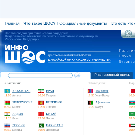
Главная
Что такое ШОС?
Официальные документы
Кто есть кто
Портал создан при финансовой поддержке
Федерального агентства по печати и массовым коммуникациям
Российской Федерации
Расширенный поиск
Участники:
Наблюдатели:
Пар
КАЗАХСТАН
ИРАН
Монголия
11:50
Астана
10:20
Тегеран
13:50
Улан-Батор
10:2
БЕЛОРУССИЯ
КИРГИЗИЯ
Афганистан
08:50
Минск
11:50
Бишкек
10:20
Кабул
10:5
ИНДИЯ
КИТАЙ
11:20
Дели
13:50
Пекин
09:5
РОССИЯ
ПАКИСТАН
09:50
Москва
10:50
Исламабад
09:5