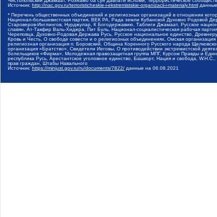
Чистопольский Джамаат, Рохнамо ба суи давлати исломи, Террористическое сообщест
Источник:
http://nac.gov.ru/terroristicheskie-i-ekstremistskie-organizacii-i-materialy.html
данные
* Перечень общественных объединений и религиозных организаций в отношении котор
Национал-большевистская партия, ВЕК РА, Рада земли Кубанской Духовно Родовой Де
Староверов-Инглингов, Нурджулар, К Богодержавию, Таблиги Джамаат, Русское наци
славян, Ат-Такфир Валь-Хиджра, Пит Буль, Национал-социалистическая рабочая парт
Череповца, Духовно-Родовая Держава Русь, Русское национальное единство, Древнер
Кровь и Честь, О свободе совести и о религиозных объединениях, Омская организаци
религиозная организация п. Боровский, Община Коренного Русского народа Щелковског
организация «Братство», Свидетели Иеговы, О противодействии экстремистской деяте
болельщиков «Фирма», Молодежная правозащитная группа МПГ, Курсом Правды и Единен
республика Русь, Арестантское уголовное единство, Башкорт, Нация и свобода, W.H.С
прав граждан, Штабы Навального
Источник:
https://minjust.gov.ru/ru/documents/7822/
данные на
06.08.2021