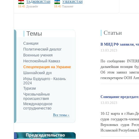
ТАДЖИКИСТАН
УЗБЕКИСТАН
18:45
Душанбе
18:45
Ташкент
Статьи
Темы
Санкции
В МИД РФ заявили, что
Политический диалог
13.03.2023
Военные учения
Неспокойный Кавказ
По сообщению INTERFA
дальнейшая позиция буд
Спецоперация на Украине
Об этом заявил замгл
Шанхайский дух
генсекретарем ООН Ант
Игры Будущего - Казань
2024
Туризм
Чрезвычайные
Совещание председате
происшествия
13.03.2023
Международное
сотрудничество
10-12 марта в г.Нью-Д
Все темы »
судов государств-член
Верховных судов Респ
Исламской Республики П