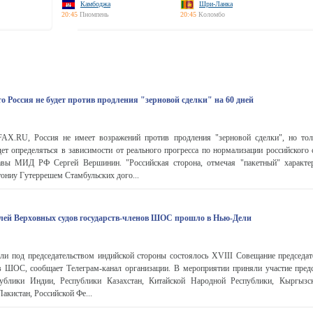
Камбоджа
Шри-Ланка
20:45
Пномпень
20:45
Коломбо
 Россия не будет против продления "зерновой сделки" на 60 дней
X.RU, Россия не имеет возражений против продления "зерновой сделки", но толь
ет определяться в зависимости от реального прогресса по нормализации российского 
авы МИД РФ Сергей Вершинин. "Российская сторона, отмечая "пакетный" характе
ониу Гутеррешем Стамбульских дого...
лей Верховных судов государств-членов ШОС прошло в Нью-Дели
ели под председательством индийской стороны состоялось XVIII Совещание председа
ов ШОС, сообщает Телеграм-канал организации. В мероприятии приняли участие предс
ублики Индии, Республики Казахстан, Китайской Народной Республики, Кыргызск
акистан, Российской Фе...