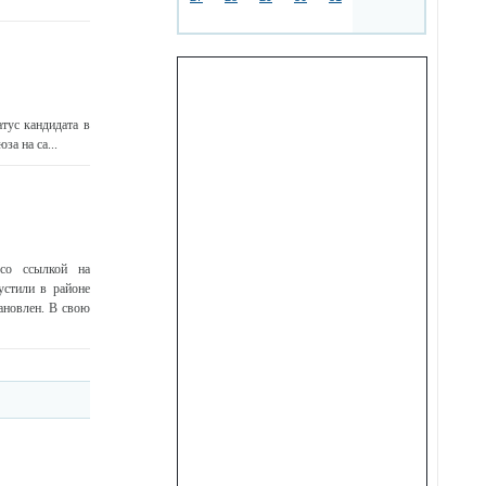
тус кандидата в
а на са...
со ссылкой на
устили в районе
ановлен. В свою