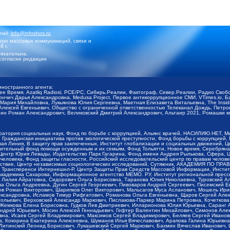
mail:
info@infoshos.ru
ре массовых коммуникаций, связи и
8 г.
язательна.
согласие редакции
иностранного агента:
щее Время, Azatliq Radiosi, PCE/PC, Сибирь.Реалии, Фактограф, Север.Реалии, Радио Св
ончич Дарья Александровна, Medusa Project, Первое антикоррупционное СМИ, VTimes.io, 
ария Михайловна, Лукьянова Юлия Сергеевна, Маетная Елизавета Витальевна, The Insid
ексей Евгеньевич, Общество с ограниченной ответственностью Телеканал Дождь, Петров 
н Роман Александрович, Великовский Дмитрий Александрович, Альтаир 2021, Ромашки мо
оратория социальных наук, Фонд по борьбе с коррупцией, Альянс врачей, НАСИЛИЮ.НЕТ, 
Гражданская инициатива против экологической преступности, Фонд борьбы с коррупцией,
чая Линия, В защиту прав заключенных, Институт глобализации и социальных движений,
тельный фонд помощи осужденным и их семьям, Фонд Тольятти, Новое время, Серебряная т
Центр Юрия Левады, Издательство Парк Гагарина, Фонд имени Андрея Рылькова, Сфера, 
еловека, Фонд защиты гласности, Российский исследовательский центр по правам челове
йствие, Центр независимых социологических исследований, Сутяжник, АКАДЕМИЯ ПО ПР
р Трансперенси Интернешнл-Р, Центр Защиты Прав Средств Массовой Информации, Институ
 академика Сахарова, Информационное агентство МЕМО. РУ, Институт региональной пресс
Лилия Айратовна, Сидорович Ольга Борисовна, Таранова Юлия Николаевна, Туровский Ал
а Ольга Андреевна, Дугин Сергей Георгиевич, Пивоваров Андрей Сергеевич, Писемский Е
в Роман Викторович, Шарипков Олег Викторович, Мальсагов Муса Асланович, Мошель Ири
ександровна, Исламов Тимур Рифгатович, Романова Ольга Евгеньевна, Щаров Сергей Але
льевич, Верховский Александр Маркович, Пислакова-Паркер Марина Петровна, Кочеткова
, Жемкова Елена Борисовна, Гудков Лев Дмитриевич, Илларионова Юлия Юрьевна, Саранг
Андрей Юрьевич, Мосин Алексей Геннадьевич, Гефтер Валентин Михайлович, Симонов Але
а, Исаев Сергей Владимирович, Максимов Сергей Владимирович, Беляев Сергей Иванович
 Кокорина Екатерина Алексеевна, Шуманов Илья Вячеславович, Арапова Галина Юрьевна
Литинский Леонид Борисович, Лукашевский Сергей Маркович, Бахмин Вячеслав Иванович,