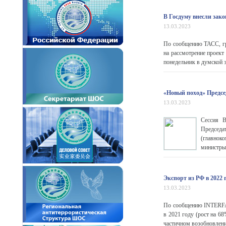
В Госдуму внесли зак
13.03.2023
По сообщению ТАСС, гр
на рассмотрение проект
понедельник в думской 
«Новый поход» Предс
13.03.2023
Сессия В
Председ
(главноко
министры 
Экспорт из РФ в 2022 
13.03.2023
По сообщению INTERFAX
в 2021 году (рост на 6
частичном возобновлении