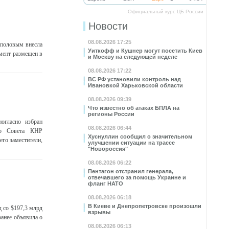
Официальный курс ЦБ России
Новости
08.08.2026 17:25
аполовым внесла
Уиткофф и Кушнер могут посетить Киев
мент размещен в
и Москву на следующей неделе
08.08.2026 17:22
ВС РФ установили контроль над
Ивановкой Харьковской области
08.08.2026 09:39
Что известно об атаках БПЛА на
регионы России
огласно избран
08.08.2026 06:44
го Совета КНР
Хуснуллин сообщил о значительном
го заместители,
улучшении ситуации на трассе
"Новороссия"
08.08.2026 06:22
Пентагон отстранил генерала,
отвечавшего за помощь Украине и
фланг НАТО
08.08.2026 06:18
В Киеве и Днепропетровске произошли
 со $197,3 млрд
взрывы
ранее объявила о
08.08.2026 06:13