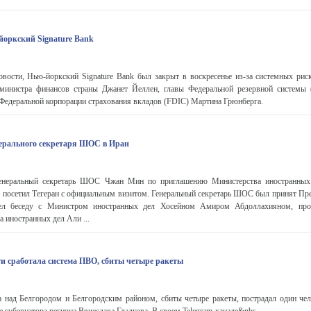
оркский Signature Bank
сти, Нью-йоркский Signature Bank был закрыт в воскресенье из-за системных риск
 министра финансов страны Джанет Йеллен, главы Федеральной резервной системы
 Федеральной корпорации страхования вкладов (FDIC) Мартина Грюнберга.
ерального секретаря ШОС в Иран
Генеральный секретарь ШОС Чжан Мин по приглашению Министерства иностранных
 посетил Тегеран с официальным визитом. Генеральный секретарь ШОС был принят Пр
ел беседу с Министром иностранных дел Хосейном Амиром Абдоллахияном, про
 иностранных дел Али ...
ти сработала система ПВО, сбиты четыре ракеты
 над Белгородом и Белгородским районом, сбиты четыре ракеты, пострадал один чел