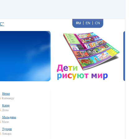
RU
EN
CN
С"
Непал
5
Катманду
Катар
5
Доха
Мальдивы
5
Мале
Турция
5
Анкара