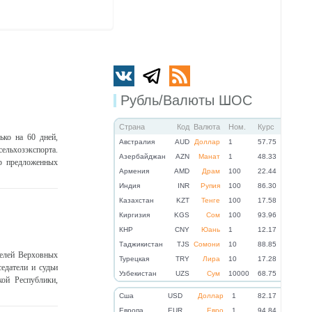
Рубль/Валюты ШОС
Страна
Код
Валюта
Ном.
Курс
ко на 60 дней,
Австралия
AUD
Доллар
1
57.75
сельхозэкспорта.
Азербайджан
AZN
Манат
1
48.33
р предложенных
Армения
AMD
Драм
100
22.44
Индия
INR
Рупия
100
86.30
Казахстан
KZT
Тенге
100
17.58
Киргизия
KGS
Сом
100
93.96
КНР
CNY
Юань
1
12.17
Таджикистан
TJS
Сомони
10
88.85
телей Верховных
Турецкая
TRY
Лира
10
17.28
едатели и судьи
Узбекистан
UZS
Сум
10000
68.75
ой Республики,
Cша
USD
Доллар
1
82.17
Eвропа
EUR
Евро
1
94.84