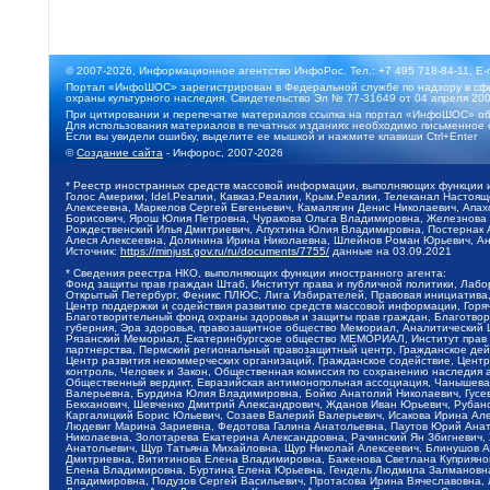
© 2007-2026, Информационное агентство ИнфоРос. Тел.: +7 495 718-84-11, E-
Портал «ИнфоШОС» зарегистрирован в Федеральной службе по надзору в сфе
охраны культурного наследия. Свидетельство Эл № 77-31649 от 04 апреля 200
При цитировании и перепечатке материалов ссылка на портал «ИнфоШОС» об
Для использования материалов в печатных изданиях необходимо письменное 
Если вы увидели ошибку, выделите ее мышкой и нажмите клавиши Ctrl+Enter
©
Создание сайта
- Инфорос, 2007-2026
* Реестр иностранных средств массовой информации, выполняющих функции 
Голос Америки, Idel.Реалии, Кавказ.Реалии, Крым.Реалии, Телеканал Настоя
Алексеевна, Маркелов Сергей Евгеньевич, Камалягин Денис Николаевич, Апах
Борисович, Ярош Юлия Петровна, Чуракова Ольга Владимировна, Железнова М
Рождественский Илья Дмитриевич, Апухтина Юлия Владимировна, Постернак Ал
Алеся Алексеевна, Долинина Ирина Николаевна, Шлейнов Роман Юрьевич, Ани
Источник:
https://minjust.gov.ru/ru/documents/7755/
данные на
03.09.2021
* Сведения реестра НКО, выполняющих функции иностранного агента:
Фонд защиты прав граждан Штаб, Институт права и публичной политики, Лаб
Открытый Петербург, Феникс ПЛЮС, Лига Избирателей, Правовая инициатива, 
Центр поддержки и содействия развитию средств массовой информации, Горя
Благотворительный фонд охраны здоровья и защиты прав граждан, Благотвори
губерния, Эра здоровья, правозащитное общество Мемориал, Аналитический 
Рязанский Мемориал, Екатеринбургское общество МЕМОРИАЛ, Институт прав ч
партнерства, Пермский региональный правозащитный центр, Гражданское де
Центр развития некоммерческих организаций, Гражданское содействие, Цент
контроль, Человек и Закон, Общественная комиссия по сохранению наследия
Общественный вердикт, Евразийская антимонопольная ассоциация, Чанышева 
Валерьевна, Бурдина Юлия Владимировна, Бойко Анатолий Николаевич, Гусев
Бекханович, Шевченко Дмитрий Александрович, Жданов Иван Юрьевич, Рубано
Каргалицкий Борис Юльевич, Созаев Валерий Валерьевич, Исакова Ирина Ал
Людевиг Марина Зариевна, Федотова Галина Анатольевна, Паутов Юрий Анато
Николаевна, Золотарева Екатерина Александровна, Рачинский Ян Збигневич
Анатольевич, Щур Татьяна Михайловна, Щур Николай Алексеевич, Блинушов 
Дмитриевна, Вититинова Елена Владимировна, Баженова Светлана Куприяновн
Елена Владимировна, Буртина Елена Юрьевна, Гендель Людмила Залмановна,
Владимировна, Подузов Сергей Васильевич, Протасова Ирина Вячеславовна, 