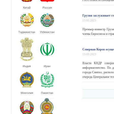
РИА Новости сообщение 
Китай
Россия
Грузия заслуживает ст
13.03.2023
Премьер-министр Грузии
Таджикистан
Узбекистан
члены Евросоюза и стран
Северная Корея осуще
13.03.2023
Власти КНДР соверши
Индия
Иран
информагентство. По д
города Синпхо, распол
очередь Центральное тел
Монголия
Пакистан