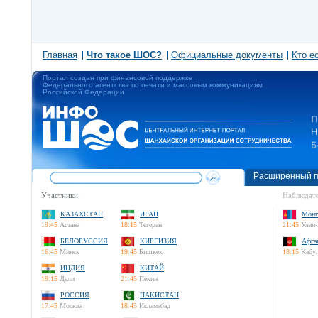
Главная
Что такое ШОС?
Официальные документы
Кто е
Портал создан при финансовой поддержке
Федерального агентства по печати и массовым коммуникациям
Российской Федерации
Расширенный п
Участники:
Наблюдате
КАЗАХСТАН
ИРАН
Монг
19:45
Астана
18:15
Тегеран
21:45
Улан-
БЕЛОРУССИЯ
КИРГИЗИЯ
Афга
16:45
Минск
19:45
Бишкек
18:15
Кабу
ИНДИЯ
КИТАЙ
19:15
Дели
21:45
Пекин
РОССИЯ
ПАКИСТАН
17:45
Москва
18:45
Исламабад