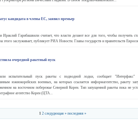
губернатора региона Вячеслава Гладкова. В своем Telegram-канале&nbs...
атус кандидата в члены ЕС, заявил премьер
 Ираклий Гарибашвили считает, что власти делают все для того, чтобы получить ста
а этого заслуживает, публикует РИА Новости. Главы государств и правительств Евросоюз
ствила очередной ракетный пуск
ли испытательный пуск ракеты с подводной лодки, сообщает "Интерфакс" 
анным южнокорейских военных, на которых ссылается информагентство, ракету зап
оженном на восточном побережье Северной Кореи. Тип запущенной ракеты пока не уст
еграфное агентство Кореи (ЦТА...
1
2
следудющая »
последняя »