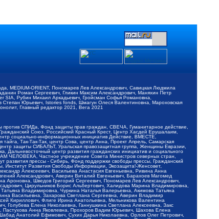
обода, MEDIUM-ORIENT, Пономарев Лев Александрович, Савицкая Людмила
Баданин Роман Сергеевич, Гликин Максим Александрович, Маняхин Петр
er SIA, Рубин Михаил Аркадьевич, Гройсман Софья Романовна,
Степан Юрьевич, Istories fonds, Шмагун Олеся Валентиновна, Мароховская
нолит, Главный редактор 2021, Вега 2021
Мы против СПИДа, Фонд защиты прав граждан, СВЕЧА, Гуманитарное действие,
 Гражданский Союз, Российский Красный Крест, Центр Хасдей Ерушалаим,
 Центр социально-информационных инициатив Действие, ВМЕСТЕ,
айга, Так-Так-Так, центр Сова, центр Анна, Проект Апрель, Самарская
Центр защиты СИБАЛЬТ, Уральская правозащитная группа, Женщины Евразии,
ка, Дальневосточный центр развития гражданских инициатив и социального
АВАМ ЧЕЛОВЕКА, Частное учреждение Совета Министров северных стран,
т развития прессы - Сибирь, Фонд поддержки свободы прессы, Гражданский
ы, Институт Развития Свободы Информации, Экозащита!-Женсовет,
ександр Алексеевич, Васильева Анастасия Евгеньевна, Ривина Анна
вгений Александрович, Аверин Виталий Евгеньевич, Барахоев Магомед
на Ароновна, Шведов Григорий Сергеевич, Пономарев Лев Александрович,
ксадрович, Цирульников Борис Альбертович, Халидова Марина Владимировна,
 Татьяна Владимировна, Чуркина Наталья Валерьевна, Акимова Татьяна
 Анна Васильевна, Захарова Светлана Сергеевна, Аверин Владимир
ксей Кириллович, Флиге Ирина Анатольевна, Мельникова Валентина
, Голубева Елена Николаевна, Ганнушкина Светлана Алексеевна, Закс
, Пастухова Анна Яковлевна, Прохоров Вадим Юрьевич, Шахова Елена
 Шабад Анатолий Ефимович, Сухих Дарья Николаевна, Орлов Олег Петрович,