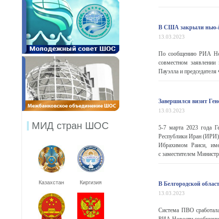
В США закрыли нью-й
13.03.2023
По сообщению РИА Ново
совместном заявлении
Пауэлла и председателя
Завершился визит Ген
13.03.2023
МИД стран ШОС
5-7 марта 2023 года 
Республики Иран (ИРИ)
Ибрахимом Раиси, им
с заместителем Министра
Казахстан
Киргизия
В Белгородской облас
13.03.2023
Система ПВО сработала