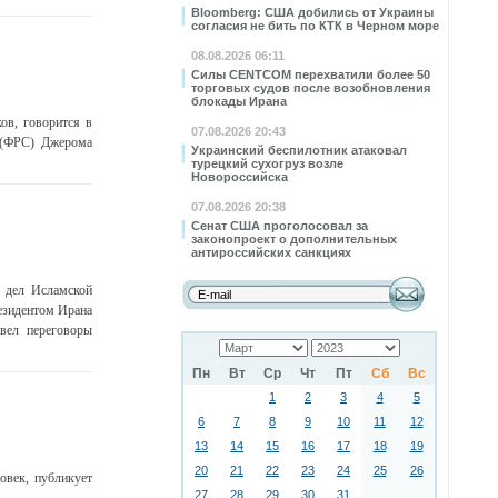
Bloomberg: США добились от Украины
согласия не бить по КТК в Черном море
08.08.2026 06:11
Силы CENTCOM перехватили более 50
торговых судов после возобновления
блокады Ирана
ов, говорится в
07.08.2026 20:43
 (ФРС) Джерома
Украинский беспилотник атаковал
турецкий сухогруз возле
Новороссийска
07.08.2026 20:38
Сенат США проголосовал за
законопроект о дополнительных
антироссийских санкциях
 дел Исламской
езидентом Ирана
вел переговоры
Пн
Вт
Ср
Чт
Пт
Сб
Вс
1
2
3
4
5
6
7
8
9
10
11
12
13
14
15
16
17
18
19
20
21
22
23
24
25
26
овек, публикует
27
28
29
30
31