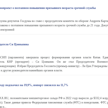
онопроект о поэтапном повышении призывного возраста срочной службы
уппа депутатов Госдумы во главе с председателем комитета по обороне Андреем Карт
 закона о поэтапном повышении призывного возраста срочной службы до 21 года. Доку
электронной
едателя Си Цзиньпина
СНП (парламента) завершила процесс формирования органов власти Китая. Един
атель КНР (президент) – Си Цзиньпин. Он же стал Председателем Военно
мандующим). Избран Председатель Госсовета (премьер-министр) - Ли Цян.Утверждены е
и другие руководители важнейших органов власти.
году подскочил на 19,9%, импорт снизился на 11,7%
.RU, положительное внешнеторговое сальдо РФ в 2022 году выросло до $332,4 млрд
8%). Такие данные привела Федеральная таможенная служба (ФТС) в понедельник. ФТС 
 п...