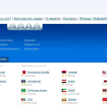
сть кто?
Дети рисуют сказки
О проекте
Контакты
Журнал "ИнфоШО
оиск
ли:
Партнеры по диалогу:
олия
Королевство Бахрейн
Армения
Батор
18:15
Манама
18:15
Ереван
18:1
нистан
Азербайджан
Египет
л
18:45
Баку
16:45
Каир
17:4
Саудовская Аравия
Кувейт
17:45
Эр-Рияд
17:45
Эль-Кувейт
17:4
ОАЭ
Мьянма
17:45
Абу-Даби
17:45
Нейпьидо
16:4