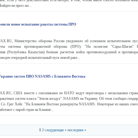
ым, если у него действительно есть интерес в том, чтобы найти способ положить кон
Байден на пресс-ко...
ровели новое испытание ракеты системы ПРО
X.RU, Министерство обороны России уведомило об успешном испытательном пуск
кеты системы противоракетной обороны (ПРО). "На полигоне "Сары-Шаган" 
чения (Республика Казахстан) боевым расчетом войск противовоздушной и противор
веден очередной испытательный пуск новой раке...
Украине систем ПВО NASAMS с Ближнего Востока
X.RU, США вместе с союзниками по НАТО ведут переговоры с несколькими стран
 ракетных систем класса "Земля-воздух" NASAMS на Украину. Об этом сообщил гендир
n Co. Грег Хейс. "На Ближнем Востоке развернуты NASAMS. Некоторые из наших сою
аботают с парой стран на Ближне...
1
2
следудющая »
последняя »