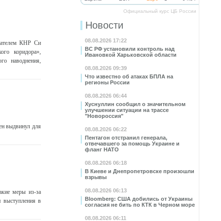
Официальный курс ЦБ России
Новости
08.08.2026 17:22
дателем КНР Си
ВС РФ установили контроль над
ого коридора»,
Ивановкой Харьковской области
го наводнения,
08.08.2026 09:39
Что известно об атаках БПЛА на
регионы России
08.08.2026 06:44
Хуснуллин сообщил о значительном
улучшении ситуации на трассе
"Новороссия"
ен выдвинул для
08.08.2026 06:22
Пентагон отстранил генерала,
отвечавшего за помощь Украине и
фланг НАТО
08.08.2026 06:18
В Киеве и Днепропетровске произошли
взрывы
08.08.2026 06:13
акие меры из-за
Bloomberg: США добились от Украины
я выступления в
согласия не бить по КТК в Черном море
08.08.2026 06:11