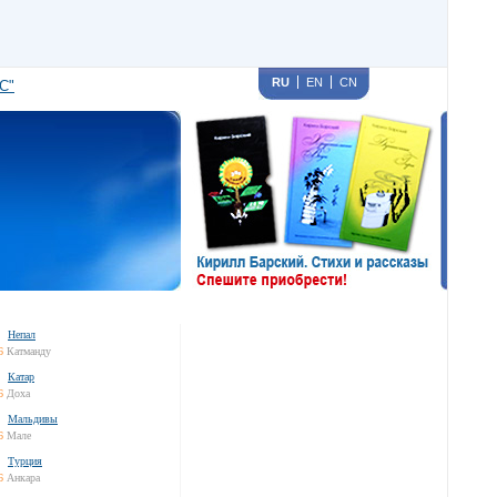
RU
EN
CN
С"
Непал
6
Катманду
Катар
6
Доха
Мальдивы
6
Мале
Турция
6
Анкара