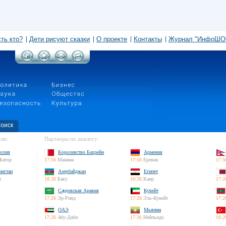
сть кто?
Дети рисуют сказки
О проекте
Контакты
Журнал "ИнфоШО
оиск
ли:
Партнеры по диалогу:
олия
Королевство Бахрейн
Армения
Батор
17:56
Манама
17:56
Ереван
17:5
нистан
Азербайджан
Египет
л
18:26
Баку
16:26
Каир
17:2
Саудовская Аравия
Кувейт
17:26
Эр-Рияд
17:26
Эль-Кувейт
17:2
ОАЭ
Мьянма
17:26
Абу-Даби
17:26
Нейпьидо
16:2