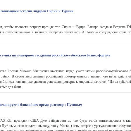
организацией встречи лидеров Сирии и Турции
ем, чтобы провести встречу президентов Сирии и Турции Башара Асада и Реджепа Та
л в опубликованном в пятницу интервью телеканалу Al Arabiya спецпредставитель п
упил на пленарном заседании российско-узбекского бизнес-форума
ьства России Михаил Мишустин выступил перед участниками российско-узбекского 
putnik. В своем выступлении российский премьер-министр заявил, что из-за действий
 бизнеса понятия, как деловая репутация, доверие к мировым валютам. "Из-за действи
вые для бизн...
е планирует в ближайшее время разговор с Путиным
X.RU, президент США Джо Байден заявил, что будет готов контактировать с глав
 Путиным, если придет к выводу, что у Москвы есть интерес к урегулированию ситуаци