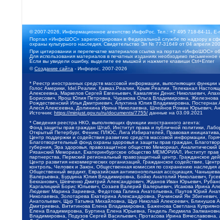
© 2007-2026, Информационное агентство ИнфоРос. Тел.: +7 495 718-84-11, E-
Портал «ИнфоШОС» зарегистрирован в Федеральной службе по надзору в сфе
охраны культурного наследия. Свидетельство Эл № 77-31649 от 04 апреля 200
При цитировании и перепечатке материалов ссылка на портал «ИнфоШОС» об
Для использования материалов в печатных изданиях необходимо письменное 
Если вы увидели ошибку, выделите ее мышкой и нажмите клавиши Ctrl+Enter
©
Создание сайта
- Инфорос, 2007-2026
* Реестр иностранных средств массовой информации, выполняющих функции 
Голос Америки, Idel.Реалии, Кавказ.Реалии, Крым.Реалии, Телеканал Настоя
Алексеевна, Маркелов Сергей Евгеньевич, Камалягин Денис Николаевич, Апах
Борисович, Ярош Юлия Петровна, Чуракова Ольга Владимировна, Железнова М
Рождественский Илья Дмитриевич, Апухтина Юлия Владимировна, Постернак Ал
Алеся Алексеевна, Долинина Ирина Николаевна, Шлейнов Роман Юрьевич, Ани
Источник:
https://minjust.gov.ru/ru/documents/7755/
данные на
03.09.2021
* Сведения реестра НКО, выполняющих функции иностранного агента:
Фонд защиты прав граждан Штаб, Институт права и публичной политики, Лаб
Открытый Петербург, Феникс ПЛЮС, Лига Избирателей, Правовая инициатива, 
Центр поддержки и содействия развитию средств массовой информации, Горя
Благотворительный фонд охраны здоровья и защиты прав граждан, Благотвори
губерния, Эра здоровья, правозащитное общество Мемориал, Аналитический 
Рязанский Мемориал, Екатеринбургское общество МЕМОРИАЛ, Институт прав ч
партнерства, Пермский региональный правозащитный центр, Гражданское де
Центр развития некоммерческих организаций, Гражданское содействие, Цент
контроль, Человек и Закон, Общественная комиссия по сохранению наследия
Общественный вердикт, Евразийская антимонопольная ассоциация, Чанышева 
Валерьевна, Бурдина Юлия Владимировна, Бойко Анатолий Николаевич, Гусев
Бекханович, Шевченко Дмитрий Александрович, Жданов Иван Юрьевич, Рубано
Каргалицкий Борис Юльевич, Созаев Валерий Валерьевич, Исакова Ирина Ал
Людевиг Марина Зариевна, Федотова Галина Анатольевна, Паутов Юрий Анато
Николаевна, Золотарева Екатерина Александровна, Рачинский Ян Збигневич
Анатольевич, Щур Татьяна Михайловна, Щур Николай Алексеевич, Блинушов 
Дмитриевна, Вититинова Елена Владимировна, Баженова Светлана Куприяновн
Елена Владимировна, Буртина Елена Юрьевна, Гендель Людмила Залмановна,
Владимировна, Подузов Сергей Васильевич, Протасова Ирина Вячеславовна, 