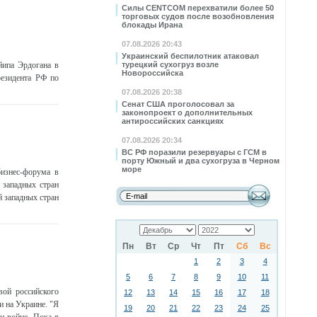
Силы CENTCOM перехватили более 50
торговых судов после возобновления
блокады Ирана
07.08.2026 20:43
Украинский беспилотник атаковал
йипа Эрдогана в
турецкий сухогруз возле
Новороссийска
резидента РФ по
07.08.2026 20:38
Сенат США проголосовал за
законопроект о дополнительных
антироссийских санкциях
07.08.2026 20:34
ВС РФ поразили резервуары с ГСМ в
порту Южный и два сухогруза в Черном
море
бизнес-форума в
 западных стран
й западных стран
Пн
Вт
Ср
Чт
Пт
Сб
Вс
1
2
3
4
5
6
7
8
9
10
11
ой российского
12
13
14
15
16
17
18
и на Украине. "Я
19
20
21
22
23
24
25