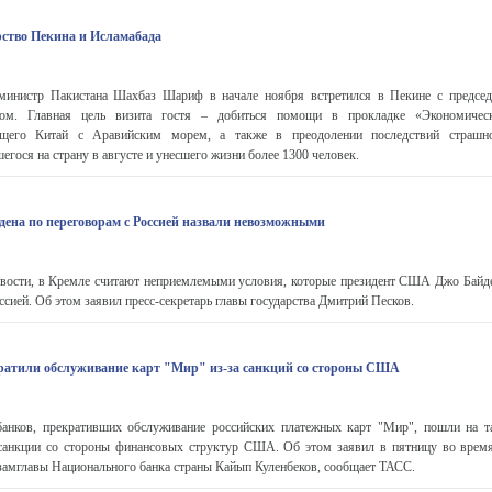
рство Пекина и Исламабада
министр Пакистана Шахбаз Шариф в начале ноября встретился в Пекине с предсе
ом. Главная цель визита гостя – добиться помощи в прокладке «Экономическ
щего Китай с Аравийским морем, а также в преодолении последствий страшно
гося на страну в августе и унесшего жизни более 1300 человек.
дена по переговорам с Россией назвали невозможными
сти, в Кремле считают неприемлемыми условия, которые президент США Джо Байд
ссией. Об этом заявил пресс-секретарь главы государства Дмитрий Песков.
ратили обслуживание карт "Мир" из-за санкций со стороны США
банков, прекративших обслуживание российских платежных карт "Мир", пошли на т
 санкции со стороны финансовых структур США. Об этом заявил в пятницу во врем
замглавы Национального банка страны Кайып Куленбеков, сообщает ТАСС.