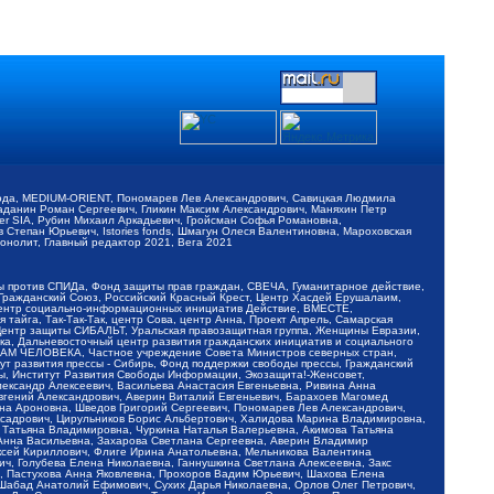
обода, MEDIUM-ORIENT, Пономарев Лев Александрович, Савицкая Людмила
Баданин Роман Сергеевич, Гликин Максим Александрович, Маняхин Петр
er SIA, Рубин Михаил Аркадьевич, Гройсман Софья Романовна,
Степан Юрьевич, Istories fonds, Шмагун Олеся Валентиновна, Мароховская
нолит, Главный редактор 2021, Вега 2021
Мы против СПИДа, Фонд защиты прав граждан, СВЕЧА, Гуманитарное действие,
 Гражданский Союз, Российский Красный Крест, Центр Хасдей Ерушалаим,
 Центр социально-информационных инициатив Действие, ВМЕСТЕ,
айга, Так-Так-Так, центр Сова, центр Анна, Проект Апрель, Самарская
Центр защиты СИБАЛЬТ, Уральская правозащитная группа, Женщины Евразии,
ка, Дальневосточный центр развития гражданских инициатив и социального
АВАМ ЧЕЛОВЕКА, Частное учреждение Совета Министров северных стран,
т развития прессы - Сибирь, Фонд поддержки свободы прессы, Гражданский
ы, Институт Развития Свободы Информации, Экозащита!-Женсовет,
ександр Алексеевич, Васильева Анастасия Евгеньевна, Ривина Анна
вгений Александрович, Аверин Виталий Евгеньевич, Барахоев Магомед
на Ароновна, Шведов Григорий Сергеевич, Пономарев Лев Александрович,
ксадрович, Цирульников Борис Альбертович, Халидова Марина Владимировна,
 Татьяна Владимировна, Чуркина Наталья Валерьевна, Акимова Татьяна
 Анна Васильевна, Захарова Светлана Сергеевна, Аверин Владимир
ксей Кириллович, Флиге Ирина Анатольевна, Мельникова Валентина
, Голубева Елена Николаевна, Ганнушкина Светлана Алексеевна, Закс
, Пастухова Анна Яковлевна, Прохоров Вадим Юрьевич, Шахова Елена
 Шабад Анатолий Ефимович, Сухих Дарья Николаевна, Орлов Олег Петрович,