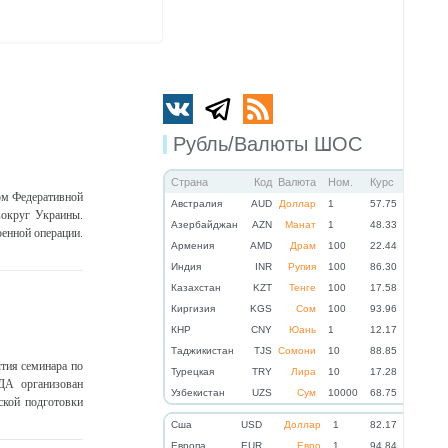
Рубль/Валюты ШОС
Страна
Код
Валюта
Ном.
Курс
ом Федеративной
Австралия
AUD
Доллар
1
57.75
вокруг Украины.
Азербайджан
AZN
Манат
1
48.33
енной операции.
Армения
AMD
Драм
100
22.44
Индия
INR
Рупия
100
86.30
Казахстан
KZT
Тенге
100
17.58
Киргизия
KGS
Сом
100
93.96
КНР
CNY
Юань
1
12.17
Таджикистан
TJS
Сомони
10
88.85
тия семинара по
Турецкая
TRY
Лира
10
17.28
ДА организован
Узбекистан
UZS
Сум
10000
68.75
кой подготовки
Cша
USD
Доллар
1
82.17
Eвропа
EUR
Евро
1
94.84