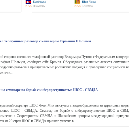
Камбоджа
Шри-Ланка
20:26
Пномпень
20:26
Коломбо
ел телефонный разговор с канцлером Германии Шольцем
кой стороны состоялся телефонный разговор Владимира Путина с Федеральным канцлер
лафом Шольцем, сообщает сайт Кремля. Обсуждались различные аспекты ситуации 
подробно разъяснил принципиальные российские подходы к проведению специальной во
еструк...
 на семинаре по борьбе с киберпреступностью ШОС - СВМДА
енеральный секретарь ШОС Чжан Мин выступил с видеообращением на церемонии закры
упностью ШОС - СВМДА. Семинар по борьбе с киберпреступностью ШОС и СВМ
вместно с Секретариатом СВМДА и Шанхайским центром международной юридичес
ов из 20 стран ШОС и СВМДА приняло участие в ...