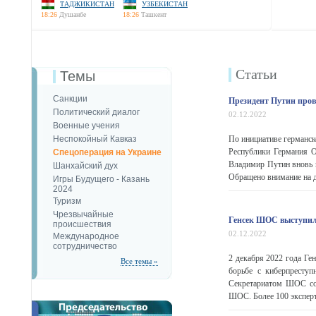
ТАДЖИКИСТАН
УЗБЕКИСТАН
18:26
Душанбе
18:26
Ташкент
Статьи
Темы
Санкции
Президент Путин пров
Политический диалог
02.12.2022
Военные учения
Неспокойный Кавказ
По инициативе германс
Республики Германия О
Спецоперация на Украине
Владимир Путин вновь 
Шанхайский дух
Обращено внимание на д
Игры Будущего - Казань
2024
Туризм
Чрезвычайные
Генсек ШОС выступил
происшествия
02.12.2022
Международное
сотрудничество
2 декабря 2022 года Г
Все темы »
борьбе с киберпрест
Секретариатом ШОС со
ШОС. Более 100 эксперт