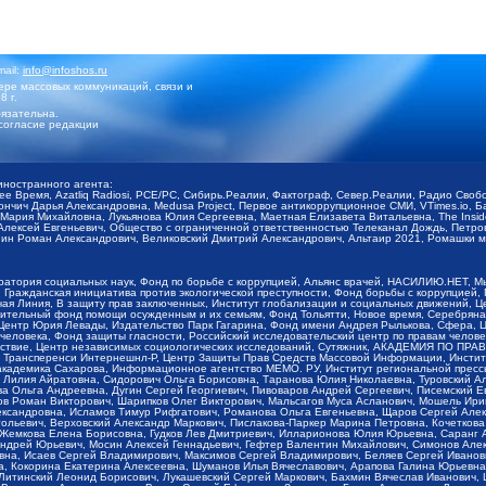
mail:
info@infoshos.ru
ре массовых коммуникаций, связи и
8 г.
язательна.
согласие редакции
иностранного агента:
щее Время, Azatliq Radiosi, PCE/PC, Сибирь.Реалии, Фактограф, Север.Реалии, Радио Св
ончич Дарья Александровна, Medusa Project, Первое антикоррупционное СМИ, VTimes.io, 
ария Михайловна, Лукьянова Юлия Сергеевна, Маетная Елизавета Витальевна, The Insid
ексей Евгеньевич, Общество с ограниченной ответственностью Телеканал Дождь, Петров 
н Роман Александрович, Великовский Дмитрий Александрович, Альтаир 2021, Ромашки мо
оратория социальных наук, Фонд по борьбе с коррупцией, Альянс врачей, НАСИЛИЮ.НЕТ, 
Гражданская инициатива против экологической преступности, Фонд борьбы с коррупцией,
чая Линия, В защиту прав заключенных, Институт глобализации и социальных движений,
тельный фонд помощи осужденным и их семьям, Фонд Тольятти, Новое время, Серебряная т
Центр Юрия Левады, Издательство Парк Гагарина, Фонд имени Андрея Рылькова, Сфера, 
еловека, Фонд защиты гласности, Российский исследовательский центр по правам челове
йствие, Центр независимых социологических исследований, Сутяжник, АКАДЕМИЯ ПО ПР
р Трансперенси Интернешнл-Р, Центр Защиты Прав Средств Массовой Информации, Институ
 академика Сахарова, Информационное агентство МЕМО. РУ, Институт региональной пресс
Лилия Айратовна, Сидорович Ольга Борисовна, Таранова Юлия Николаевна, Туровский Ал
а Ольга Андреевна, Дугин Сергей Георгиевич, Пивоваров Андрей Сергеевич, Писемский Е
в Роман Викторович, Шарипков Олег Викторович, Мальсагов Муса Асланович, Мошель Ири
ександровна, Исламов Тимур Рифгатович, Романова Ольга Евгеньевна, Щаров Сергей Але
льевич, Верховский Александр Маркович, Пислакова-Паркер Марина Петровна, Кочеткова
, Жемкова Елена Борисовна, Гудков Лев Дмитриевич, Илларионова Юлия Юрьевна, Саранг
Андрей Юрьевич, Мосин Алексей Геннадьевич, Гефтер Валентин Михайлович, Симонов Але
а, Исаев Сергей Владимирович, Максимов Сергей Владимирович, Беляев Сергей Иванович
 Кокорина Екатерина Алексеевна, Шуманов Илья Вячеславович, Арапова Галина Юрьевна
Литинский Леонид Борисович, Лукашевский Сергей Маркович, Бахмин Вячеслав Иванович,