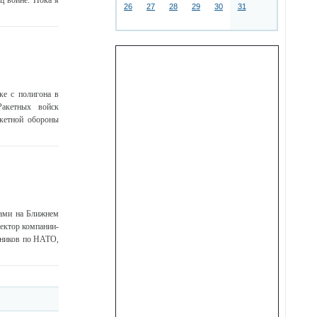
ец войне. Пока я
26
27
28
29
30
31
е с полигона в
Ракетных войск
акетной обороны
ами на Ближнем
ектор компании-
зников по НАТО,