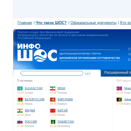
Главная
Что такое ШОС?
Официальные документы
Кто е
Портал создан при финансовой поддержке
Федерального агентства по печати и массовым коммуникациям
Российской Федерации
Расширенный п
Участники:
Наблюдате
КАЗАХСТАН
ИРАН
Монг
19:26
Астана
17:56
Тегеран
21:26
Улан-
БЕЛОРУССИЯ
КИРГИЗИЯ
Афга
16:26
Минск
19:26
Бишкек
17:56
Кабу
ИНДИЯ
КИТАЙ
18:56
Дели
21:26
Пекин
РОССИЯ
ПАКИСТАН
17:26
Москва
18:26
Исламабад