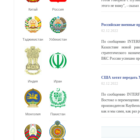
готов говорить с Путин
этого не вижу", - сказал 
Китай
Россия
Российские военные п
02.12.2022
Таджикистан
Узбекистан
По сообщению INTERFA
Казахстане новой ра
стратегического назна
ВКС России успешно про
США хотят передать 
Индия
Иран
02.12.2022
По сообщению INTERFA
Востоке о перемещении
производителя Raytheo
как и мы сами, как раз р
Монголия
Пакистан