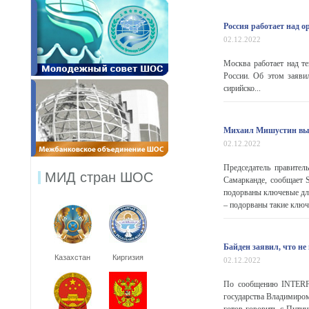
Россия работает над 
02.12.2022
Москва работает над т
России. Об этом заяви
сирийско...
Михаил Мишустин выст
02.12.2022
Председатель правител
МИД стран ШОС
Самарканде, сообщает S
подорваны ключевые для
– подорваны такие ключе
Байден заявил, что н
Казахстан
Киргизия
02.12.2022
По сообщению INTERFA
государства Владимиром