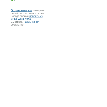
Острые козырьки
смотреть
онлайн все сезоны и серии.
Всегда свежие
новости из
мира WordPress
Смотреть
Танцы на ТНТ
бесплатно