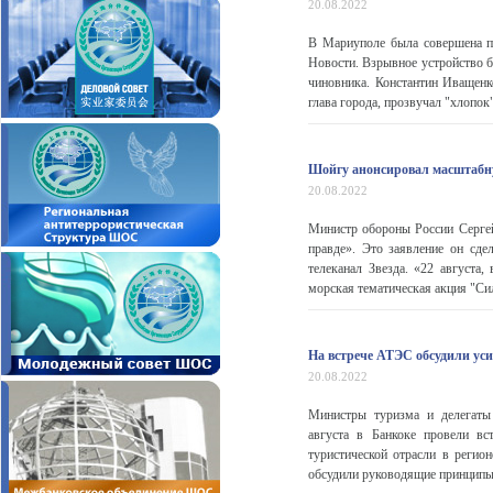
20.08.2022
В Мариуполе была совершена п
Новости. Взрывное устройство б
чиновника. Константин Иващенко
глава города, прозвучал "хлопок"
Шойгу анонсировал масштабн
20.08.2022
Министр обороны России Серге
правде». Это заявление он сде
телеканал Звезда. «22 августа
морская тематическая акция "Сила
На встрече АТЭС обсудили ус
20.08.2022
Министры туризма и делегаты 
августа в Банкоке провели вс
туристической отрасли в регио
обсудили руководящие принципы 