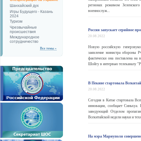
регионах режимом Зеленского
Шанхайский дух
военнослуж...
Игры Будущего - Казань
2024
Туризм
Чрезвычайные
Россия запускает серийное пр
происшествия
20.08.2022
Международное
сотрудничество
Новую российскую гиперзвуко
Все темы »
заявление министра обороны Р
фактически она поставлена на 
Шойгу в интервью телеканалу "Р
В Пекине стартовала Всекитай
20.08.2022
Сегодня в Китае стартовала Все
инновации, сообщает Синьхуа.
заведующий Отделом пропага
Всекитайской недели науки и техн
На мэра Мариуполя совершен