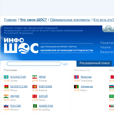
Главная
Что такое ШОС?
Официальные документы
Кто есть кто
Портал создан при финансовой поддержке
Федерального агентства по печати и массовым коммуникациям
Российской Федерации
Расширенный поиск
Участники:
Наблюдатели:
Пар
КАЗАХСТАН
ИРАН
Монголия
21:09
Астана
19:39
Тегеран
23:09
Улан-Батор
19:3
БЕЛОРУССИЯ
КИРГИЗИЯ
Афганистан
18:09
Минск
21:09
Бишкек
19:39
Кабул
20:0
ИНДИЯ
КИТАЙ
20:39
Дели
23:09
Пекин
19:0
РОССИЯ
ПАКИСТАН
19:09
Москва
20:09
Исламабад
19:0