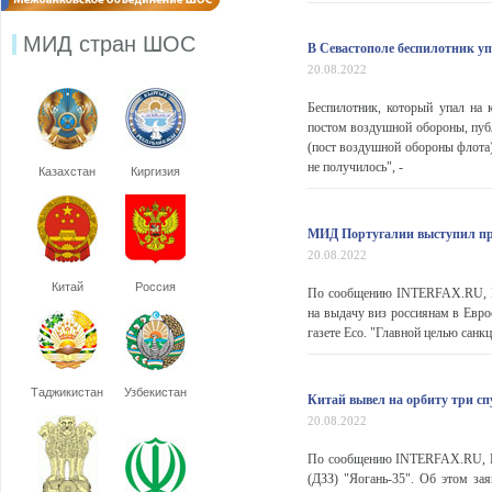
МИД стран ШОС
В Севастополе беспилотник у
20.08.2022
Беспилотник, который упал на
постом воздушной обороны, пуб
(пост воздушной обороны флота
не получилось", -
Казахстан
Киргизия
МИД Португалии выступил про
20.08.2022
Китай
Россия
По сообщению INTERFAX.RU, Пор
на выдачу виз россиянам в Евр
газете Eco. "Главной целью санкц
Таджикистан
Узбекистан
Китай вывел на орбиту три с
20.08.2022
По сообщению INTERFAX.RU, Ки
(ДЗЗ) "Яогань-35". Об этом за