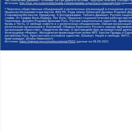
Чистопольский Джамаат, Рохнамо ба суи давлати исломи, Террористическое сообщест
Источник:
http://nac.gov.ru/terroristicheskie-i-ekstremistskie-organizacii-i-materialy.html
данные
* Перечень общественных объединений и религиозных организаций в отношении котор
Национал-большевистская партия, ВЕК РА, Рада земли Кубанской Духовно Родовой Де
Староверов-Инглингов, Нурджулар, К Богодержавию, Таблиги Джамаат, Русское наци
славян, Ат-Такфир Валь-Хиджра, Пит Буль, Национал-социалистическая рабочая парт
Череповца, Духовно-Родовая Держава Русь, Русское национальное единство, Древнер
Кровь и Честь, О свободе совести и о религиозных объединениях, Омская организаци
религиозная организация п. Боровский, Община Коренного Русского народа Щелковског
организация «Братство», Свидетели Иеговы, О противодействии экстремистской деяте
болельщиков «Фирма», Молодежная правозащитная группа МПГ, Курсом Правды и Единен
республика Русь, Арестантское уголовное единство, Башкорт, Нация и свобода, W.H.С
прав граждан, Штабы Навального
Источник:
https://minjust.gov.ru/ru/documents/7822/
данные на
06.08.2021