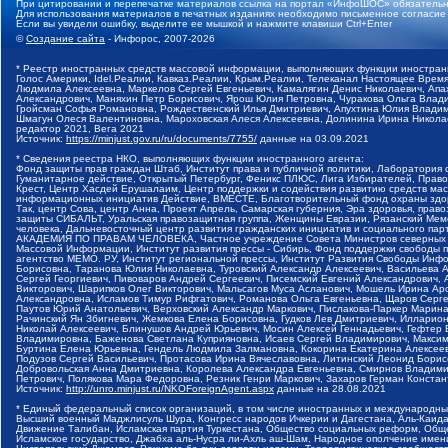
При цитировании и перепечатке материалов ссылка на портал «ИнфоШОС» обязательн
Для использования материалов в печатных изданиях необходимо письменное согласие
Если вы увидели ошибку, выделите ее мышкой и нажмите клавиши Ctrl+Enter
©
Создание сайта
- Инфорос, 2007-2026
* Реестр иностранных средств массовой информации, выполняющих функции иностранн
Голос Америки, Idel.Реалии, Кавказ.Реалии, Крым.Реалии, Телеканал Настоящее Время
Людмила Алексеевна, Маркелов Сергей Евгеньевич, Камалягин Денис Николаевич, Апах
Александрович, Маняхин Петр Борисович, Ярош Юлия Петровна, Чуракова Ольга Влади
Гройсман Софья Романовна, Рождественский Илья Дмитриевич, Апухтина Юлия Владимир
Шмагун Олеся Валентиновна, Мароховская Алеся Алексеевна, Долинина Ирина Никола
редактор 2021, Вега 2021
Источник:
https://minjust.gov.ru/ru/documents/7755/
данные на
03.09.2021
* Сведения реестра НКО, выполняющих функции иностранного агента:
Фонд защиты прав граждан Штаб, Институт права и публичной политики, Лаборатория
Гуманитарное действие, Открытый Петербург, Феникс ПЛЮС, Лига Избирателей, Правов
Крест, Центр Хасдей Ерушалаим, Центр поддержки и содействия развитию средств мас
информационных инициатив Действие, ВМЕСТЕ, Благотворительный фонд охраны здоров
Так, центр Сова, центр Анна, Проект Апрель, Самарская губерния, Эра здоровья, пр
защиты СИБАЛЬТ, Уральская правозащитная группа, Женщины Евразии, Рязанский Мемо
человека, Дальневосточный центр развития гражданских инициатив и социального пар
АКАДЕМИЯ ПО ПРАВАМ ЧЕЛОВЕКА, Частное учреждение Совета Министров северных стр
Массовой Информации, Институт развития прессы - Сибирь, Фонд поддержки свободы 
агентство МЕМО. РУ, Институт региональной прессы, Институт Развития Свободы Инф
Борисовна, Таранова Юлия Николаевна, Туровский Александр Алексеевич, Васильева 
Сергей Георгиевич, Пивоваров Андрей Сергеевич, Писемский Евгений Александрович,
Викторович, Шарипков Олег Викторович, Мальсагов Муса Асланович, Мошель Ирина Ар
Александровна, Исламов Тимур Рифгатович, Романова Ольга Евгеньевна, Щаров Серг
Паутов Юрий Анатольевич, Верховский Александр Маркович, Пислакова-Паркер Марина
Рачинский Ян Збигневич, Жемкова Елена Борисовна, Гудков Лев Дмитриевич, Иллари
Николай Алексеевич, Блинушов Андрей Юрьевич, Мосин Алексей Геннадьевич, Гефтер
Владимировна, Баженова Светлана Куприяновна, Исаев Сергей Владимирович, Максим
Буртина Елена Юрьевна, Гендель Людмила Залмановна, Кокорина Екатерина Алексеев
Подузов Сергей Васильевич, Протасова Ирина Вячеславовна, Литинский Леонид Борис
Добровольская Анна Дмитриевна, Королева Александра Евгеньевна, Смирнов Владими
Петрович, Полякова Мара Федоровна, Резник Генри Маркович, Захаров Герман Конста
Источник:
http://unro.minjust.ru/NKOForeignAgent.aspx
данные на
28.08.2021
* Единый федеральный список организаций, в том числе иностранных и международны
Высший военный Маджлисуль Шура, Конгресс народов Ичкерии и Дагестана, Аль-Каида, 
Движение Талибан, Исламская партия Туркестана, Общество социальных реформ, Общес
Исламское государство, Джабха аль-Нусра ли-Ахль аш-Шам, Народное ополчение имен