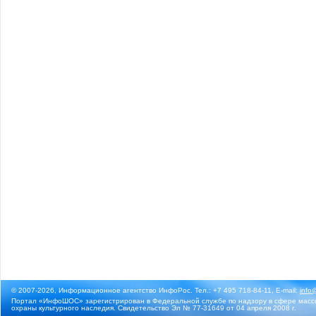
© 2007-2026, Информационное агентство ИнфоРос. Тел.: +7 495 718-84-11, E-mail:
info
Портал «ИнфоШОС» зарегистрирован в Федеральной службе по надзору в сфере массо
охраны культурного наследия. Свидетельство Эл № 77-31649 от 04 апреля 2008 г.