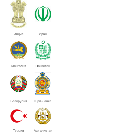
Индия
Иран
Монголия
Пакистан
Белорусия
Шри-Ланка
Турция
Афганистан