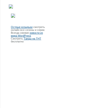
Острые козырьки
смотреть
онлайн все сезоны и серии.
Всегда свежие
новости из
мира WordPress
Смотреть
Танцы на ТНТ
бесплатно