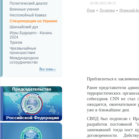
Политический диалог
20.08.2022 08:15
Военные учения
Иран
Политика
Иранский ф
Неспокойный Кавказ
Спецоперация на Украине
Шанхайский дух
Игры Будущего - Казань
2024
Туризм
Чрезвычайные
происшествия
Международное
сотрудничество
Все темы »
Приблизиться к заключени
Ранее представители адми
террористических организ
собеседник CNN не стал о
ожидается, окончательное
уже в ближайшие дни.
СВПД был подписан с Иран
разработок постоянной "
занимавший тогда пост п
договоренности. Дейст