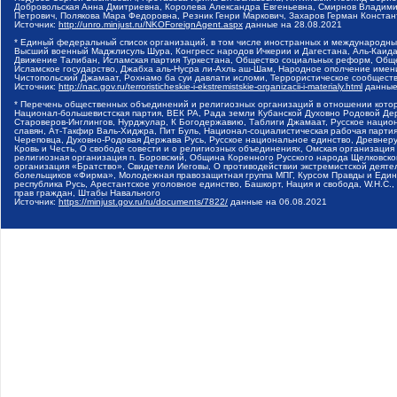
Добровольская Анна Дмитриевна, Королева Александра Евгеньевна, Смирнов Владими
Петрович, Полякова Мара Федоровна, Резник Генри Маркович, Захаров Герман Конста
Источник:
http://unro.minjust.ru/NKOForeignAgent.aspx
данные на
28.08.2021
* Единый федеральный список организаций, в том числе иностранных и международны
Высший военный Маджлисуль Шура, Конгресс народов Ичкерии и Дагестана, Аль-Каида, 
Движение Талибан, Исламская партия Туркестана, Общество социальных реформ, Общес
Исламское государство, Джабха аль-Нусра ли-Ахль аш-Шам, Народное ополчение имен
Чистопольский Джамаат, Рохнамо ба суи давлати исломи, Террористическое сообщест
Источник:
http://nac.gov.ru/terroristicheskie-i-ekstremistskie-organizacii-i-materialy.html
данные
* Перечень общественных объединений и религиозных организаций в отношении котор
Национал-большевистская партия, ВЕК РА, Рада земли Кубанской Духовно Родовой Де
Староверов-Инглингов, Нурджулар, К Богодержавию, Таблиги Джамаат, Русское наци
славян, Ат-Такфир Валь-Хиджра, Пит Буль, Национал-социалистическая рабочая парт
Череповца, Духовно-Родовая Держава Русь, Русское национальное единство, Древнер
Кровь и Честь, О свободе совести и о религиозных объединениях, Омская организаци
религиозная организация п. Боровский, Община Коренного Русского народа Щелковског
организация «Братство», Свидетели Иеговы, О противодействии экстремистской деяте
болельщиков «Фирма», Молодежная правозащитная группа МПГ, Курсом Правды и Единен
республика Русь, Арестантское уголовное единство, Башкорт, Нация и свобода, W.H.С
прав граждан, Штабы Навального
Источник:
https://minjust.gov.ru/ru/documents/7822/
данные на
06.08.2021