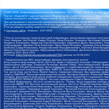
© 2007-2026, Информационное агентство ИнфоРос. Тел.: +7 495 718-84-11, E-mail:
info
Портал «ИнфоШОС» зарегистрирован в Федеральной службе по надзору в сфере массо
охраны культурного наследия. Свидетельство Эл № 77-31649 от 04 апреля 2008 г.
При цитировании и перепечатке материалов ссылка на портал «ИнфоШОС» обязательн
Для использования материалов в печатных изданиях необходимо письменное согласие
Если вы увидели ошибку, выделите ее мышкой и нажмите клавиши Ctrl+Enter
©
Создание сайта
- Инфорос, 2007-2026
* Реестр иностранных средств массовой информации, выполняющих функции иностранн
Голос Америки, Idel.Реалии, Кавказ.Реалии, Крым.Реалии, Телеканал Настоящее Время
Людмила Алексеевна, Маркелов Сергей Евгеньевич, Камалягин Денис Николаевич, Апах
Александрович, Маняхин Петр Борисович, Ярош Юлия Петровна, Чуракова Ольга Влади
Гройсман Софья Романовна, Рождественский Илья Дмитриевич, Апухтина Юлия Владимир
Шмагун Олеся Валентиновна, Мароховская Алеся Алексеевна, Долинина Ирина Никола
редактор 2021, Вега 2021
Источник:
https://minjust.gov.ru/ru/documents/7755/
данные на
03.09.2021
* Сведения реестра НКО, выполняющих функции иностранного агента:
Фонд защиты прав граждан Штаб, Институт права и публичной политики, Лаборатория
Гуманитарное действие, Открытый Петербург, Феникс ПЛЮС, Лига Избирателей, Правов
Крест, Центр Хасдей Ерушалаим, Центр поддержки и содействия развитию средств мас
информационных инициатив Действие, ВМЕСТЕ, Благотворительный фонд охраны здоров
Так, центр Сова, центр Анна, Проект Апрель, Самарская губерния, Эра здоровья, пр
защиты СИБАЛЬТ, Уральская правозащитная группа, Женщины Евразии, Рязанский Мемо
человека, Дальневосточный центр развития гражданских инициатив и социального пар
АКАДЕМИЯ ПО ПРАВАМ ЧЕЛОВЕКА, Частное учреждение Совета Министров северных стр
Массовой Информации, Институт развития прессы - Сибирь, Фонд поддержки свободы 
агентство МЕМО. РУ, Институт региональной прессы, Институт Развития Свободы Инф
Борисовна, Таранова Юлия Николаевна, Туровский Александр Алексеевич, Васильева 
Сергей Георгиевич, Пивоваров Андрей Сергеевич, Писемский Евгений Александрович,
Викторович, Шарипков Олег Викторович, Мальсагов Муса Асланович, Мошель Ирина Ар
Александровна, Исламов Тимур Рифгатович, Романова Ольга Евгеньевна, Щаров Серг
Паутов Юрий Анатольевич, Верховский Александр Маркович, Пислакова-Паркер Марина
Рачинский Ян Збигневич, Жемкова Елена Борисовна, Гудков Лев Дмитриевич, Иллари
Николай Алексеевич, Блинушов Андрей Юрьевич, Мосин Алексей Геннадьевич, Гефтер
Владимировна, Баженова Светлана Куприяновна, Исаев Сергей Владимирович, Максим
Буртина Елена Юрьевна, Гендель Людмила Залмановна, Кокорина Екатерина Алексеев
Подузов Сергей Васильевич, Протасова Ирина Вячеславовна, Литинский Леонид Борис