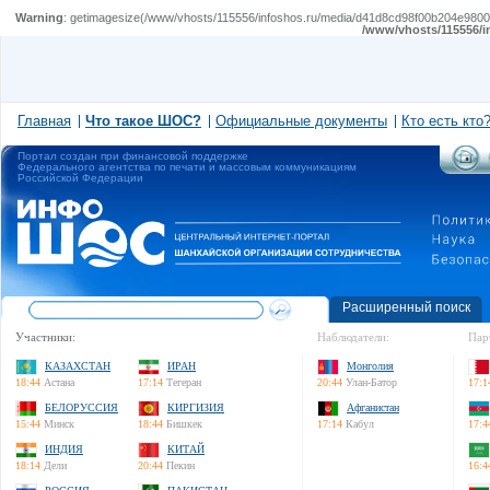
Warning
: getimagesize(/www/vhosts/115556/infoshos.ru/media/d41d8cd98f00b204e980099
/www/vhosts/115556/i
Главная
Что такое ШОС?
Официальные документы
Кто есть кто
Портал создан при финансовой поддержке
Федерального агентства по печати и массовым коммуникациям
Российской Федерации
Расширенный поиск
Участники:
Наблюдатели:
Пар
КАЗАХСТАН
ИРАН
Монголия
18:44
Астана
17:14
Тегеран
20:44
Улан-Батор
17:1
БЕЛОРУССИЯ
КИРГИЗИЯ
Афганистан
15:44
Минск
18:44
Бишкек
17:14
Кабул
17:4
ИНДИЯ
КИТАЙ
18:14
Дели
20:44
Пекин
16:4