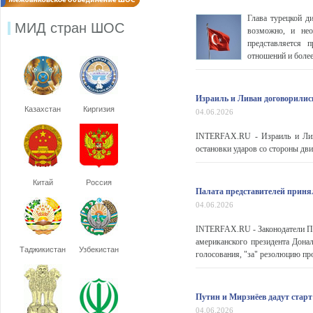
Глава турецкой д
МИД стран ШОС
возможно, и нео
представляется 
отношений и более
Израиль и Ливан договорилис
Казахстан
Киргизия
04.06.2026
INTERFAX.RU - Израиль и Лив
остановки ударов со стороны дви
Китай
Россия
Палата представителей прин
04.06.2026
INTERFAX.RU - Законодатели Па
американского президента Донал
Таджикистан
Узбекистан
голосования, "за" резолюцию про
Путин и Мирзиёев дадут старт
04.06.2026