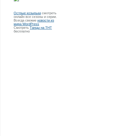
Острые козырьки
смотреть
онлайн все сезоны и серии.
Всегда свежие
новости из
мира WordPress
Смотреть
Танцы на ТНТ
бесплатно