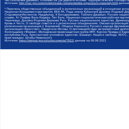
Чистопольский Джамаат, Рохнамо ба суи давлати исломи, Террористическое сообщест
Источник:
http://nac.gov.ru/terroristicheskie-i-ekstremistskie-organizacii-i-materialy.html
данные
* Перечень общественных объединений и религиозных организаций в отношении котор
Национал-большевистская партия, ВЕК РА, Рада земли Кубанской Духовно Родовой Де
Староверов-Инглингов, Нурджулар, К Богодержавию, Таблиги Джамаат, Русское наци
славян, Ат-Такфир Валь-Хиджра, Пит Буль, Национал-социалистическая рабочая парт
Череповца, Духовно-Родовая Держава Русь, Русское национальное единство, Древнер
Кровь и Честь, О свободе совести и о религиозных объединениях, Омская организаци
религиозная организация п. Боровский, Община Коренного Русского народа Щелковског
организация «Братство», Свидетели Иеговы, О противодействии экстремистской деяте
болельщиков «Фирма», Молодежная правозащитная группа МПГ, Курсом Правды и Единен
республика Русь, Арестантское уголовное единство, Башкорт, Нация и свобода, W.H.С
прав граждан, Штабы Навального
Источник:
https://minjust.gov.ru/ru/documents/7822/
данные на
06.08.2021