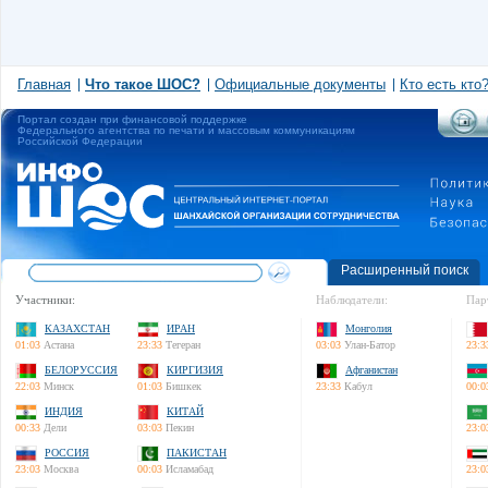
Главная
Что такое ШОС?
Официальные документы
Кто есть кто
Портал создан при финансовой поддержке
Федерального агентства по печати и массовым коммуникациям
Российской Федерации
Расширенный поиск
Участники:
Наблюдатели:
Пар
КАЗАХСТАН
ИРАН
Монголия
01:03
Астана
23:33
Тегеран
03:03
Улан-Батор
23:3
БЕЛОРУССИЯ
КИРГИЗИЯ
Афганистан
22:03
Минск
01:03
Бишкек
23:33
Кабул
00:0
ИНДИЯ
КИТАЙ
00:33
Дели
03:03
Пекин
23:0
РОССИЯ
ПАКИСТАН
23:03
Москва
00:03
Исламабад
23:0