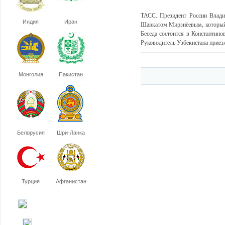
ТАСС. Президент России Влади
Индия
Иран
Шавкатом Мирзиёевым, который
Беседа состоится в Константино
Руководитель Узбекистана приез
Монголия
Пакистан
Белорусия
Шри-Ланка
Турция
Афганистан