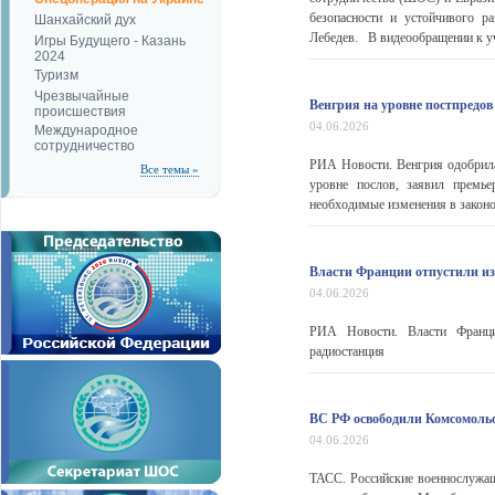
безопасности и устойчивого р
Шанхайский дух
Лебедев. В видеообращении к уч
Игры Будущего - Казань
2024
Туризм
Чрезвычайные
Венгрия на уровне постпредов
происшествия
04.06.2026
Международное
сотрудничество
РИА Новости. Венгрия одобрила
Все темы »
уровне послов, заявил премье
необходимые изменения в законод
Власти Франции отпустили из
04.06.2026
РИА Новости. Власти Франции
радиостанция
ВС РФ освободили Комсомольс
04.06.2026
ТАСС. Российские военнослужащ