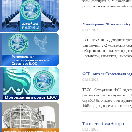
этом сообщили в Минобороны Р
решительных действий освободил
Минобороны РФ заявило об ун
04.06.2026
INTERFAX.RU - Дежурные средст
уничтожили 272 украинских бес
нейтрализованы над Белгородск
Ростовской, Рязанской, Тамбовс
ФСБ: жителя Севастополя зад
04.06.2026
ТАСС. Сотрудники ФСБ задерж
российских военнослужащих. 
службой безопасности на террит
1963 г. р., подозреваемого в гос
Тактический ход Анкары
04.06.2026