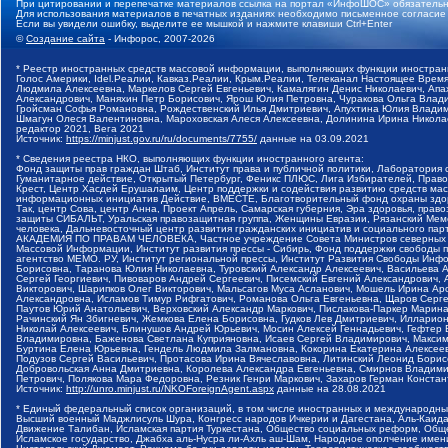
При цитировании и перепечатке материалов ссылка на портал «ИнфоШОС» обязательн
Для использования материалов в печатных изданиях необходимо письменное согласие
Если вы увидели ошибку, выделите ее мышкой и нажмите клавиши Ctrl+Enter
©
Создание сайта
- Инфорос, 2007-2026
* Реестр иностранных средств массовой информации, выполняющих функции иностранн
Голос Америки, Idel.Реалии, Кавказ.Реалии, Крым.Реалии, Телеканал Настоящее Время
Людмила Алексеевна, Маркелов Сергей Евгеньевич, Камалягин Денис Николаевич, Апах
Александрович, Маняхин Петр Борисович, Ярош Юлия Петровна, Чуракова Ольга Влади
Гройсман Софья Романовна, Рождественский Илья Дмитриевич, Апухтина Юлия Владимир
Шмагун Олеся Валентиновна, Мароховская Алеся Алексеевна, Долинина Ирина Никола
редактор 2021, Вега 2021
Источник:
https://minjust.gov.ru/ru/documents/7755/
данные на
03.09.2021
* Сведения реестра НКО, выполняющих функции иностранного агента:
Фонд защиты прав граждан Штаб, Институт права и публичной политики, Лаборатория
Гуманитарное действие, Открытый Петербург, Феникс ПЛЮС, Лига Избирателей, Правов
Крест, Центр Хасдей Ерушалаим, Центр поддержки и содействия развитию средств мас
информационных инициатив Действие, ВМЕСТЕ, Благотворительный фонд охраны здоров
Так, центр Сова, центр Анна, Проект Апрель, Самарская губерния, Эра здоровья, пр
защиты СИБАЛЬТ, Уральская правозащитная группа, Женщины Евразии, Рязанский Мемо
человека, Дальневосточный центр развития гражданских инициатив и социального пар
АКАДЕМИЯ ПО ПРАВАМ ЧЕЛОВЕКА, Частное учреждение Совета Министров северных стр
Массовой Информации, Институт развития прессы - Сибирь, Фонд поддержки свободы 
агентство МЕМО. РУ, Институт региональной прессы, Институт Развития Свободы Инф
Борисовна, Таранова Юлия Николаевна, Туровский Александр Алексеевич, Васильева 
Сергей Георгиевич, Пивоваров Андрей Сергеевич, Писемский Евгений Александрович,
Викторович, Шарипков Олег Викторович, Мальсагов Муса Асланович, Мошель Ирина Ар
Александровна, Исламов Тимур Рифгатович, Романова Ольга Евгеньевна, Щаров Серг
Паутов Юрий Анатольевич, Верховский Александр Маркович, Пислакова-Паркер Марина
Рачинский Ян Збигневич, Жемкова Елена Борисовна, Гудков Лев Дмитриевич, Иллари
Николай Алексеевич, Блинушов Андрей Юрьевич, Мосин Алексей Геннадьевич, Гефтер
Владимировна, Баженова Светлана Куприяновна, Исаев Сергей Владимирович, Максим
Буртина Елена Юрьевна, Гендель Людмила Залмановна, Кокорина Екатерина Алексеев
Подузов Сергей Васильевич, Протасова Ирина Вячеславовна, Литинский Леонид Борис
Добровольская Анна Дмитриевна, Королева Александра Евгеньевна, Смирнов Владими
Петрович, Полякова Мара Федоровна, Резник Генри Маркович, Захаров Герман Конста
Источник:
http://unro.minjust.ru/NKOForeignAgent.aspx
данные на
28.08.2021
* Единый федеральный список организаций, в том числе иностранных и международны
Высший военный Маджлисуль Шура, Конгресс народов Ичкерии и Дагестана, Аль-Каида, 
Движение Талибан, Исламская партия Туркестана, Общество социальных реформ, Общес
Исламское государство, Джабха аль-Нусра ли-Ахль аш-Шам, Народное ополчение имен