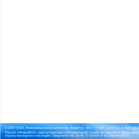
© 2007-2026, Информационное агентство ИнфоРос. Тел.: +7 495 718-84-11, E-mail:
info
Портал «ИнфоШОС» зарегистрирован в Федеральной службе по надзору в сфере массо
охраны культурного наследия. Свидетельство Эл № 77-31649 от 04 апреля 2008 г.