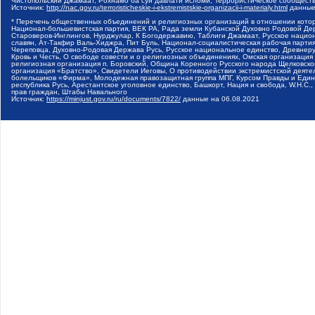
Чистопольский Джамаат, Рохнамо ба суи давлати исломи, Террористическое сообщест
Источник:
http://nac.gov.ru/terroristicheskie-i-ekstremistskie-organizacii-i-materialy.html
данные
* Перечень общественных объединений и религиозных организаций в отношении котор
Национал-большевистская партия, ВЕК РА, Рада земли Кубанской Духовно Родовой Де
Староверов-Инглингов, Нурджулар, К Богодержавию, Таблиги Джамаат, Русское наци
славян, Ат-Такфир Валь-Хиджра, Пит Буль, Национал-социалистическая рабочая парт
Череповца, Духовно-Родовая Держава Русь, Русское национальное единство, Древнер
Кровь и Честь, О свободе совести и о религиозных объединениях, Омская организаци
религиозная организация п. Боровский, Община Коренного Русского народа Щелковског
организация «Братство», Свидетели Иеговы, О противодействии экстремистской деяте
болельщиков «Фирма», Молодежная правозащитная группа МПГ, Курсом Правды и Единен
республика Русь, Арестантское уголовное единство, Башкорт, Нация и свобода, W.H.С
прав граждан, Штабы Навального
Источник:
https://minjust.gov.ru/ru/documents/7822/
данные на
06.08.2021