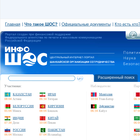
Главная
Что такое ШОС?
Официальные документы
Кто есть кто
Портал создан при финансовой поддержке
Федерального агентства по печати и массовым коммуникациям
Российской Федерации
Расширенный поиск
Участники:
Наблюдатели:
Пар
КАЗАХСТАН
ИРАН
Монголия
08:04
Астана
06:34
Тегеран
10:04
Улан-Батор
06:3
БЕЛОРУССИЯ
КИРГИЗИЯ
Афганистан
05:04
Минск
08:04
Бишкек
06:34
Кабул
07:0
ИНДИЯ
КИТАЙ
07:34
Дели
10:04
Пекин
06:0
РОССИЯ
ПАКИСТАН
06:04
Москва
07:04
Исламабад
06:0