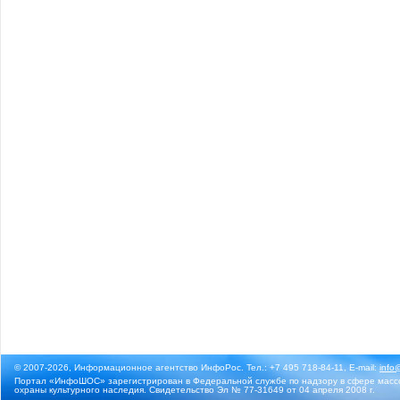
© 2007-2026, Информационное агентство ИнфоРос. Тел.: +7 495 718-84-11, E-mail:
info
Портал «ИнфоШОС» зарегистрирован в Федеральной службе по надзору в сфере массо
охраны культурного наследия. Свидетельство Эл № 77-31649 от 04 апреля 2008 г.