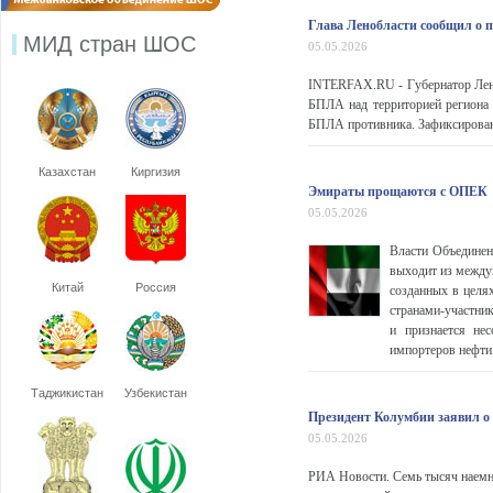
Глава Ленобласти сообщил о 
МИД стран ШОС
05.05.2026
INTERFAX.RU - Губернатор Лени
БПЛА над территорией региона 
БПЛА противника. Зафиксировано
Казахстан
Киргизия
Эмираты прощаются с ОПЕК
05.05.2026
Власти Объединен
выходит из между
Китай
Россия
созданных в целя
странами-участни
и признается нес
импортеров нефти.
Таджикистан
Узбекистан
Президент Колумбии заявил о
05.05.2026
РИА Новости. Семь тысяч наемн