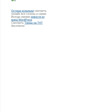
Острые козырьки
смотреть
онлайн все сезоны и серии.
Всегда свежие
новости из
мира WordPress
Смотреть
Танцы на ТНТ
бесплатно