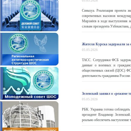
05.05.2026
Синьхуа. Реализация проекта ж
современных вызовов междунар
Мирзиёев в ходе выступления н
словам президента Узбекистана, 
Жителя Курска задержали за 
05.05.2026
ТАСС. Сотрудники ФСБ задержал
данные о военных и гражданс
общественных связей (ЦОС) ФСБ
деятельность гражданина России 20
Зеленский заявил о «режиме т
05.05.2026
РБК. Украина готова соблюдать 
президент Владимир Зеленский
реально обеспечить наступление 