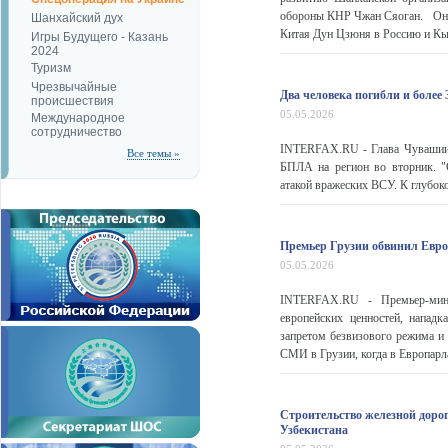
обороны КНР Чжан Сяоган. Он с
Шанхайский дух
Китая Дун Цзюня в Россию и Кыр
Игры Будущего - Казань
2024
Туризм
Чрезвычайные
Два человека погибли и более
происшествия
05.05.2026
Международное
сотрудничество
INTERFAX.RU - Глава Чувашии 
Все темы »
БПЛА на регион во вторник. "
атакой вражеских ВСУ. К глубоко
Премьер Грузии обвинил Европ
05.05.2026
INTERFAX.RU - Премьер-мини
европейских ценностей, напад
запретом безвизового режима и 
СМИ в Грузии, когда в Европарл
Строительство железной дорог
Узбекистана