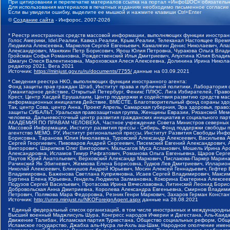
При цитировании и перепечатке материалов ссылка на портал «ИнфоШОС» обязательн
Для использования материалов в печатных изданиях необходимо письменное согласие
Если вы увидели ошибку, выделите ее мышкой и нажмите клавиши Ctrl+Enter
©
Создание сайта
- Инфорос, 2007-2026
* Реестр иностранных средств массовой информации, выполняющих функции иностранн
Голос Америки, Idel.Реалии, Кавказ.Реалии, Крым.Реалии, Телеканал Настоящее Время
Людмила Алексеевна, Маркелов Сергей Евгеньевич, Камалягин Денис Николаевич, Апах
Александрович, Маняхин Петр Борисович, Ярош Юлия Петровна, Чуракова Ольга Влади
Гройсман Софья Романовна, Рождественский Илья Дмитриевич, Апухтина Юлия Владимир
Шмагун Олеся Валентиновна, Мароховская Алеся Алексеевна, Долинина Ирина Никола
редактор 2021, Вега 2021
Источник:
https://minjust.gov.ru/ru/documents/7755/
данные на
03.09.2021
* Сведения реестра НКО, выполняющих функции иностранного агента:
Фонд защиты прав граждан Штаб, Институт права и публичной политики, Лаборатория
Гуманитарное действие, Открытый Петербург, Феникс ПЛЮС, Лига Избирателей, Правов
Крест, Центр Хасдей Ерушалаим, Центр поддержки и содействия развитию средств мас
информационных инициатив Действие, ВМЕСТЕ, Благотворительный фонд охраны здоров
Так, центр Сова, центр Анна, Проект Апрель, Самарская губерния, Эра здоровья, пр
защиты СИБАЛЬТ, Уральская правозащитная группа, Женщины Евразии, Рязанский Мемо
человека, Дальневосточный центр развития гражданских инициатив и социального пар
АКАДЕМИЯ ПО ПРАВАМ ЧЕЛОВЕКА, Частное учреждение Совета Министров северных стр
Массовой Информации, Институт развития прессы - Сибирь, Фонд поддержки свободы 
агентство МЕМО. РУ, Институт региональной прессы, Институт Развития Свободы Инф
Борисовна, Таранова Юлия Николаевна, Туровский Александр Алексеевич, Васильева 
Сергей Георгиевич, Пивоваров Андрей Сергеевич, Писемский Евгений Александрович,
Викторович, Шарипков Олег Викторович, Мальсагов Муса Асланович, Мошель Ирина Ар
Александровна, Исламов Тимур Рифгатович, Романова Ольга Евгеньевна, Щаров Серг
Паутов Юрий Анатольевич, Верховский Александр Маркович, Пислакова-Паркер Марина
Рачинский Ян Збигневич, Жемкова Елена Борисовна, Гудков Лев Дмитриевич, Иллари
Николай Алексеевич, Блинушов Андрей Юрьевич, Мосин Алексей Геннадьевич, Гефтер
Владимировна, Баженова Светлана Куприяновна, Исаев Сергей Владимирович, Максим
Буртина Елена Юрьевна, Гендель Людмила Залмановна, Кокорина Екатерина Алексеев
Подузов Сергей Васильевич, Протасова Ирина Вячеславовна, Литинский Леонид Борис
Добровольская Анна Дмитриевна, Королева Александра Евгеньевна, Смирнов Владими
Петрович, Полякова Мара Федоровна, Резник Генри Маркович, Захаров Герман Конста
Источник:
http://unro.minjust.ru/NKOForeignAgent.aspx
данные на
28.08.2021
* Единый федеральный список организаций, в том числе иностранных и международны
Высший военный Маджлисуль Шура, Конгресс народов Ичкерии и Дагестана, Аль-Каида, 
Движение Талибан, Исламская партия Туркестана, Общество социальных реформ, Общес
Исламское государство, Джабха аль-Нусра ли-Ахль аш-Шам, Народное ополчение имен