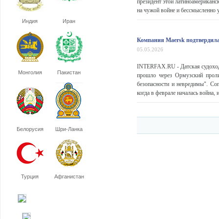
президент этой латиноамериканс
на чужой войне и бессмысленно 
Индия
Иран
Компания Maersk подтвердил
05.05.2026
INTERFAX.RU - Датская судоход
Монголия
Пакистан
прошло через Ормузский проли
безопасности и невредимы". Сог
когда в феврале началась война, 
Белорусия
Шри-Ланка
Турция
Афганистан