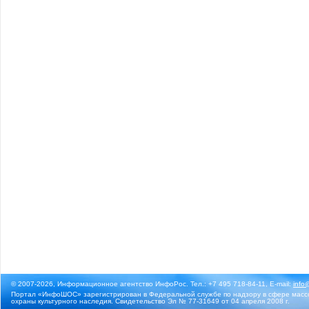
© 2007-2026, Информационное агентство ИнфоРос. Тел.: +7 495 718-84-11, E-mail:
info
Портал «ИнфоШОС» зарегистрирован в Федеральной службе по надзору в сфере массо
охраны культурного наследия. Свидетельство Эл № 77-31649 от 04 апреля 2008 г.