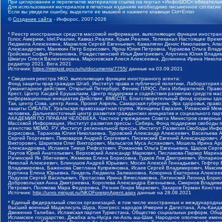
При цитировании и перепечатке материалов ссылка на портал «ИнфоШОС» обязательн
Для использования материалов в печатных изданиях необходимо письменное согласие
Если вы увидели ошибку, выделите ее мышкой и нажмите клавиши Ctrl+Enter
©
Создание сайта
- Инфорос, 2007-2026
* Реестр иностранных средств массовой информации, выполняющих функции иностранн
Голос Америки, Idel.Реалии, Кавказ.Реалии, Крым.Реалии, Телеканал Настоящее Время
Людмила Алексеевна, Маркелов Сергей Евгеньевич, Камалягин Денис Николаевич, Апах
Александрович, Маняхин Петр Борисович, Ярош Юлия Петровна, Чуракова Ольга Влади
Гройсман Софья Романовна, Рождественский Илья Дмитриевич, Апухтина Юлия Владимир
Шмагун Олеся Валентиновна, Мароховская Алеся Алексеевна, Долинина Ирина Никола
редактор 2021, Вега 2021
Источник:
https://minjust.gov.ru/ru/documents/7755/
данные на
03.09.2021
* Сведения реестра НКО, выполняющих функции иностранного агента:
Фонд защиты прав граждан Штаб, Институт права и публичной политики, Лаборатория
Гуманитарное действие, Открытый Петербург, Феникс ПЛЮС, Лига Избирателей, Правов
Крест, Центр Хасдей Ерушалаим, Центр поддержки и содействия развитию средств мас
информационных инициатив Действие, ВМЕСТЕ, Благотворительный фонд охраны здоров
Так, центр Сова, центр Анна, Проект Апрель, Самарская губерния, Эра здоровья, пр
защиты СИБАЛЬТ, Уральская правозащитная группа, Женщины Евразии, Рязанский Мемо
человека, Дальневосточный центр развития гражданских инициатив и социального пар
АКАДЕМИЯ ПО ПРАВАМ ЧЕЛОВЕКА, Частное учреждение Совета Министров северных стр
Массовой Информации, Институт развития прессы - Сибирь, Фонд поддержки свободы 
агентство МЕМО. РУ, Институт региональной прессы, Институт Развития Свободы Инф
Борисовна, Таранова Юлия Николаевна, Туровский Александр Алексеевич, Васильева 
Сергей Георгиевич, Пивоваров Андрей Сергеевич, Писемский Евгений Александрович,
Викторович, Шарипков Олег Викторович, Мальсагов Муса Асланович, Мошель Ирина Ар
Александровна, Исламов Тимур Рифгатович, Романова Ольга Евгеньевна, Щаров Серг
Паутов Юрий Анатольевич, Верховский Александр Маркович, Пислакова-Паркер Марина
Рачинский Ян Збигневич, Жемкова Елена Борисовна, Гудков Лев Дмитриевич, Иллари
Николай Алексеевич, Блинушов Андрей Юрьевич, Мосин Алексей Геннадьевич, Гефтер
Владимировна, Баженова Светлана Куприяновна, Исаев Сергей Владимирович, Максим
Буртина Елена Юрьевна, Гендель Людмила Залмановна, Кокорина Екатерина Алексеев
Подузов Сергей Васильевич, Протасова Ирина Вячеславовна, Литинский Леонид Борис
Добровольская Анна Дмитриевна, Королева Александра Евгеньевна, Смирнов Владими
Петрович, Полякова Мара Федоровна, Резник Генри Маркович, Захаров Герман Конста
Источник:
http://unro.minjust.ru/NKOForeignAgent.aspx
данные на
28.08.2021
* Единый федеральный список организаций, в том числе иностранных и международны
Высший военный Маджлисуль Шура, Конгресс народов Ичкерии и Дагестана, Аль-Каида, 
Движение Талибан, Исламская партия Туркестана, Общество социальных реформ, Общес
Исламское государство, Джабха аль-Нусра ли-Ахль аш-Шам, Народное ополчение имен