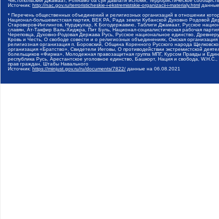
Чистопольский Джамаат, Рохнамо ба суи давлати исломи, Террористическое сообщест
Источник:
http://nac.gov.ru/terroristicheskie-i-ekstremistskie-organizacii-i-materialy.html
данные
* Перечень общественных объединений и религиозных организаций в отношении котор
Национал-большевистская партия, ВЕК РА, Рада земли Кубанской Духовно Родовой Де
Староверов-Инглингов, Нурджулар, К Богодержавию, Таблиги Джамаат, Русское наци
славян, Ат-Такфир Валь-Хиджра, Пит Буль, Национал-социалистическая рабочая парт
Череповца, Духовно-Родовая Держава Русь, Русское национальное единство, Древнер
Кровь и Честь, О свободе совести и о религиозных объединениях, Омская организаци
религиозная организация п. Боровский, Община Коренного Русского народа Щелковског
организация «Братство», Свидетели Иеговы, О противодействии экстремистской деяте
болельщиков «Фирма», Молодежная правозащитная группа МПГ, Курсом Правды и Единен
республика Русь, Арестантское уголовное единство, Башкорт, Нация и свобода, W.H.С
прав граждан, Штабы Навального
Источник:
https://minjust.gov.ru/ru/documents/7822/
данные на
06.08.2021