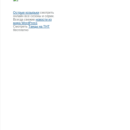
Острые козырьки
смотреть
онлайн все сезоны и серии.
Всегда свежие
новости из
мира WordPress
Смотреть
Танцы на ТНТ
бесплатно