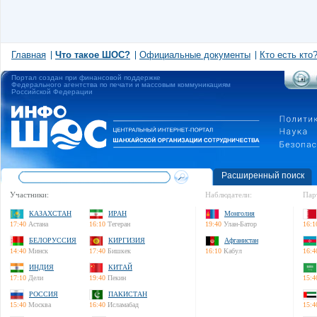
Главная
Что такое ШОС?
Официальные документы
Кто есть кто
Портал создан при финансовой поддержке
Федерального агентства по печати и массовым коммуникациям
Российской Федерации
Расширенный поиск
Участники:
Наблюдатели:
Пар
КАЗАХСТАН
ИРАН
Монголия
17:40
Астана
16:10
Тегеран
19:40
Улан-Батор
16:1
БЕЛОРУССИЯ
КИРГИЗИЯ
Афганистан
14:40
Минск
17:40
Бишкек
16:10
Кабул
16:4
ИНДИЯ
КИТАЙ
17:10
Дели
19:40
Пекин
15:4
РОССИЯ
ПАКИСТАН
15:40
Москва
16:40
Исламабад
15:4