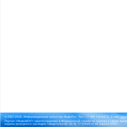
© 2007-2026, Информационное агентство ИнфоРос. Тел.: +7 495 718-84-11, E-mail:
info
Портал «ИнфоШОС» зарегистрирован в Федеральной службе по надзору в сфере массо
охраны культурного наследия. Свидетельство Эл № 77-31649 от 04 апреля 2008 г.