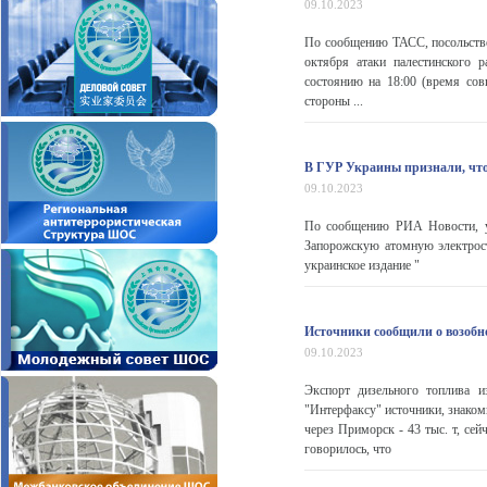
09.10.2023
По сообщению ТАСС, посольство
октября атаки палестинского
состоянию на 18:00 (время сов
стороны ...
В ГУР Украины признали, что
09.10.2023
По сообщению РИА Новости, ук
Запорожскую атомную электрос
украинское издание "
Источники сообщили о возобно
09.10.2023
Экспорт дизельного топлива 
"Интерфаксу" источники, знакомы
через Приморск - 43 тыс. т, се
говорилось, что