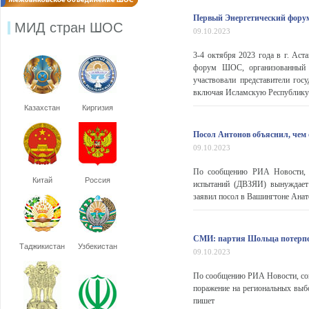
Первый Энергетический фор
МИД стран ШОС
09.10.2023
3-4 октября 2023 года в г. Аст
форум ШОС, организованный в
участвовали представители го
включая Исламскую Республику 
Казахстан
Киргизия
Посол Антонов объяснил, че
09.10.2023
По сообщению РИА Новости, 
Китай
Россия
испытаний (ДВЗЯИ) вынуждает 
заявил посол в Вашингтоне Ана
СМИ: партия Шольца потерпе
Таджикистан
Узбекистан
09.10.2023
По сообщению РИА Новости, соц
поражение на региональных выбо
пишет