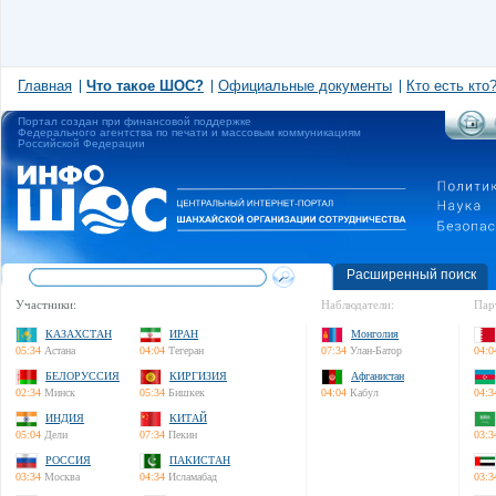
Главная
Что такое ШОС?
Официальные документы
Кто есть кто
Портал создан при финансовой поддержке
Федерального агентства по печати и массовым коммуникациям
Российской Федерации
Расширенный поиск
Участники:
Наблюдатели:
Пар
КАЗАХСТАН
ИРАН
Монголия
05:34
Астана
04:04
Тегеран
07:34
Улан-Батор
04:0
БЕЛОРУССИЯ
КИРГИЗИЯ
Афганистан
02:34
Минск
05:34
Бишкек
04:04
Кабул
04:3
ИНДИЯ
КИТАЙ
05:04
Дели
07:34
Пекин
03:3
РОССИЯ
ПАКИСТАН
03:34
Москва
04:34
Исламабад
03:3