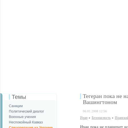
Тегеран пока не 
Темы
Вашингтоном
Санкции
Политический диалог
06.01.2008 12:56
Военные учения
Иран
Безопаcность
Ирански
Неспокойный Кавказ
Иран пока не планирует н
Спецоперация на Украине