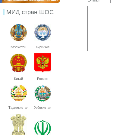
E-mail
МИД стран ШОС
Казахстан
Киргизия
Китай
Россия
Таджикистан
Узбекистан