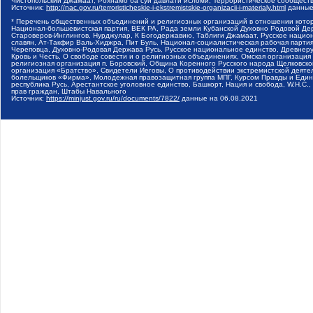
Чистопольский Джамаат, Рохнамо ба суи давлати исломи, Террористическое сообщест
Источник:
http://nac.gov.ru/terroristicheskie-i-ekstremistskie-organizacii-i-materialy.html
данные
* Перечень общественных объединений и религиозных организаций в отношении котор
Национал-большевистская партия, ВЕК РА, Рада земли Кубанской Духовно Родовой Де
Староверов-Инглингов, Нурджулар, К Богодержавию, Таблиги Джамаат, Русское наци
славян, Ат-Такфир Валь-Хиджра, Пит Буль, Национал-социалистическая рабочая парт
Череповца, Духовно-Родовая Держава Русь, Русское национальное единство, Древнер
Кровь и Честь, О свободе совести и о религиозных объединениях, Омская организаци
религиозная организация п. Боровский, Община Коренного Русского народа Щелковског
организация «Братство», Свидетели Иеговы, О противодействии экстремистской деяте
болельщиков «Фирма», Молодежная правозащитная группа МПГ, Курсом Правды и Единен
республика Русь, Арестантское уголовное единство, Башкорт, Нация и свобода, W.H.С
прав граждан, Штабы Навального
Источник:
https://minjust.gov.ru/ru/documents/7822/
данные на
06.08.2021