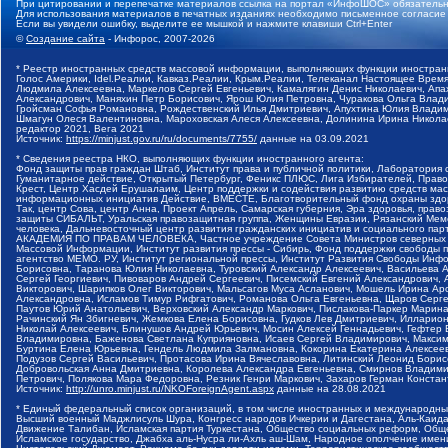
При цитировании и перепечатке материалов ссылка на портал «ИнфоШОС» обязательн
Для использования материалов в печатных изданиях необходимо письменное согласие
Если вы увидели ошибку, выделите ее мышкой и нажмите клавиши Ctrl+Enter
©
Создание сайта
- Инфорос, 2007-2026
* Реестр иностранных средств массовой информации, выполняющих функции иностранн
Голос Америки, Idel.Реалии, Кавказ.Реалии, Крым.Реалии, Телеканал Настоящее Время
Людмила Алексеевна, Маркелов Сергей Евгеньевич, Камалягин Денис Николаевич, Апах
Александрович, Маняхин Петр Борисович, Ярош Юлия Петровна, Чуракова Ольга Влади
Гройсман Софья Романовна, Рождественский Илья Дмитриевич, Апухтина Юлия Владимир
Шмагун Олеся Валентиновна, Мароховская Алеся Алексеевна, Долинина Ирина Никола
редактор 2021, Вега 2021
Источник:
https://minjust.gov.ru/ru/documents/7755/
данные на
03.09.2021
* Сведения реестра НКО, выполняющих функции иностранного агента:
Фонд защиты прав граждан Штаб, Институт права и публичной политики, Лаборатория
Гуманитарное действие, Открытый Петербург, Феникс ПЛЮС, Лига Избирателей, Правов
Крест, Центр Хасдей Ерушалаим, Центр поддержки и содействия развитию средств мас
информационных инициатив Действие, ВМЕСТЕ, Благотворительный фонд охраны здоров
Так, центр Сова, центр Анна, Проект Апрель, Самарская губерния, Эра здоровья, пр
защиты СИБАЛЬТ, Уральская правозащитная группа, Женщины Евразии, Рязанский Мемо
человека, Дальневосточный центр развития гражданских инициатив и социального пар
АКАДЕМИЯ ПО ПРАВАМ ЧЕЛОВЕКА, Частное учреждение Совета Министров северных стр
Массовой Информации, Институт развития прессы - Сибирь, Фонд поддержки свободы 
агентство МЕМО. РУ, Институт региональной прессы, Институт Развития Свободы Инф
Борисовна, Таранова Юлия Николаевна, Туровский Александр Алексеевич, Васильева 
Сергей Георгиевич, Пивоваров Андрей Сергеевич, Писемский Евгений Александрович,
Викторович, Шарипков Олег Викторович, Мальсагов Муса Асланович, Мошель Ирина Ар
Александровна, Исламов Тимур Рифгатович, Романова Ольга Евгеньевна, Щаров Серг
Паутов Юрий Анатольевич, Верховский Александр Маркович, Пислакова-Паркер Марина
Рачинский Ян Збигневич, Жемкова Елена Борисовна, Гудков Лев Дмитриевич, Иллари
Николай Алексеевич, Блинушов Андрей Юрьевич, Мосин Алексей Геннадьевич, Гефтер
Владимировна, Баженова Светлана Куприяновна, Исаев Сергей Владимирович, Максим
Буртина Елена Юрьевна, Гендель Людмила Залмановна, Кокорина Екатерина Алексеев
Подузов Сергей Васильевич, Протасова Ирина Вячеславовна, Литинский Леонид Борис
Добровольская Анна Дмитриевна, Королева Александра Евгеньевна, Смирнов Владими
Петрович, Полякова Мара Федоровна, Резник Генри Маркович, Захаров Герман Конста
Источник:
http://unro.minjust.ru/NKOForeignAgent.aspx
данные на
28.08.2021
* Единый федеральный список организаций, в том числе иностранных и международны
Высший военный Маджлисуль Шура, Конгресс народов Ичкерии и Дагестана, Аль-Каида, 
Движение Талибан, Исламская партия Туркестана, Общество социальных реформ, Общес
Исламское государство, Джабха аль-Нусра ли-Ахль аш-Шам, Народное ополчение имен