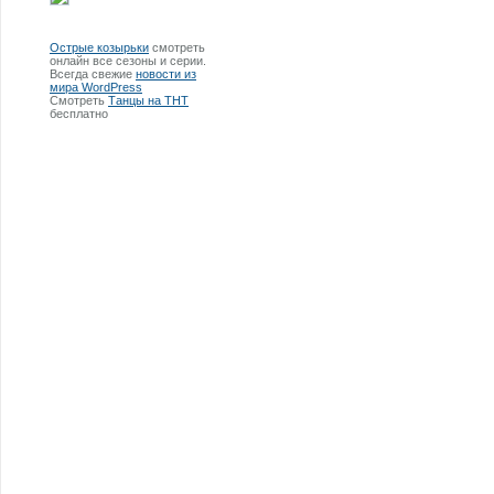
Острые козырьки
смотреть
онлайн все сезоны и серии.
Всегда свежие
новости из
мира WordPress
Смотреть
Танцы на ТНТ
бесплатно