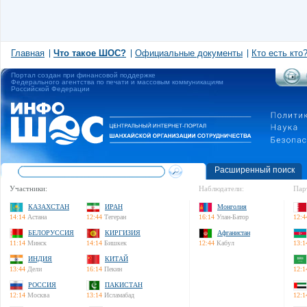
Главная
Что такое ШОС?
Официальные документы
Кто есть кто
Портал создан при финансовой поддержке
Федерального агентства по печати и массовым коммуникациям
Российской Федерации
Расширенный поиск
Участники:
Наблюдатели:
Пар
КАЗАХСТАН
ИРАН
Монголия
14:14
Астана
12:44
Тегеран
16:14
Улан-Батор
12:4
БЕЛОРУССИЯ
КИРГИЗИЯ
Афганистан
11:14
Минск
14:14
Бишкек
12:44
Кабул
13:1
ИНДИЯ
КИТАЙ
13:44
Дели
16:14
Пекин
12:1
РОССИЯ
ПАКИСТАН
12:14
Москва
13:14
Исламабад
12:1