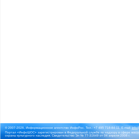
© 2007-2026, Информационное агентство ИнфоРос. Тел.: +7 495 718-84-11, E-mail:
info
Портал «ИнфоШОС» зарегистрирован в Федеральной службе по надзору в сфере массо
охраны культурного наследия. Свидетельство Эл № 77-31649 от 04 апреля 2008 г.