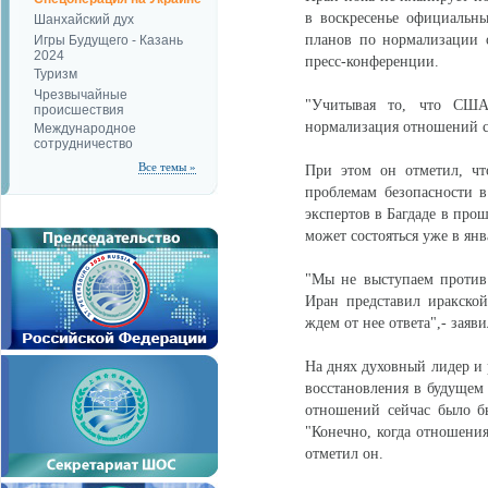
в воскресенье официальн
Шанхайский дух
планов по нормализации 
Игры Будущего - Казань
2024
пресс-конференции.
Туризм
Чрезвычайные
"Учитывая то, что США
происшествия
нормализация отношений с 
Международное
сотрудничество
Все темы »
При этом он отметил, чт
проблемам безопасности в
экспертов в Багдаде в про
может состояться уже в янв
"Мы не выступаем против
Иран представил иракско
ждем от нее ответа",- за
На днях духовный лидер и
восстановления в будущем
отношений сейчас было бы
"Конечно, когда отношения
отметил он.