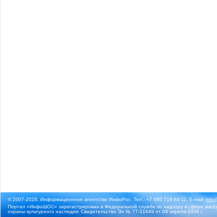
© 2007-2026, Информационное агентство ИнфоРос. Тел.: +7 495 718-84-11, E-mail:
info
Портал «ИнфоШОС» зарегистрирован в Федеральной службе по надзору в сфере массо
охраны культурного наследия. Свидетельство Эл № 77-31649 от 04 апреля 2008 г.