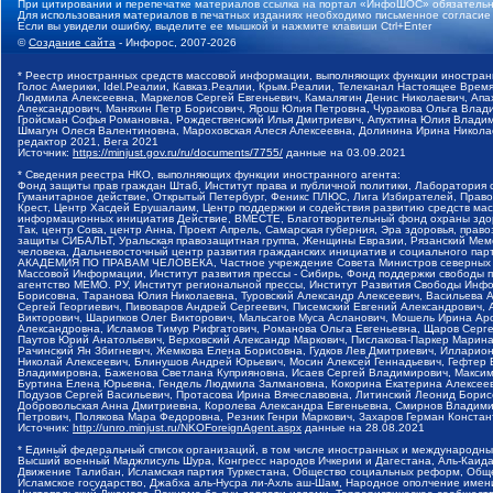
При цитировании и перепечатке материалов ссылка на портал «ИнфоШОС» обязательн
Для использования материалов в печатных изданиях необходимо письменное согласие
Если вы увидели ошибку, выделите ее мышкой и нажмите клавиши Ctrl+Enter
©
Создание сайта
- Инфорос, 2007-2026
* Реестр иностранных средств массовой информации, выполняющих функции иностранн
Голос Америки, Idel.Реалии, Кавказ.Реалии, Крым.Реалии, Телеканал Настоящее Время
Людмила Алексеевна, Маркелов Сергей Евгеньевич, Камалягин Денис Николаевич, Апах
Александрович, Маняхин Петр Борисович, Ярош Юлия Петровна, Чуракова Ольга Влади
Гройсман Софья Романовна, Рождественский Илья Дмитриевич, Апухтина Юлия Владимир
Шмагун Олеся Валентиновна, Мароховская Алеся Алексеевна, Долинина Ирина Никола
редактор 2021, Вега 2021
Источник:
https://minjust.gov.ru/ru/documents/7755/
данные на
03.09.2021
* Сведения реестра НКО, выполняющих функции иностранного агента:
Фонд защиты прав граждан Штаб, Институт права и публичной политики, Лаборатория
Гуманитарное действие, Открытый Петербург, Феникс ПЛЮС, Лига Избирателей, Правов
Крест, Центр Хасдей Ерушалаим, Центр поддержки и содействия развитию средств мас
информационных инициатив Действие, ВМЕСТЕ, Благотворительный фонд охраны здоров
Так, центр Сова, центр Анна, Проект Апрель, Самарская губерния, Эра здоровья, пр
защиты СИБАЛЬТ, Уральская правозащитная группа, Женщины Евразии, Рязанский Мемо
человека, Дальневосточный центр развития гражданских инициатив и социального пар
АКАДЕМИЯ ПО ПРАВАМ ЧЕЛОВЕКА, Частное учреждение Совета Министров северных стр
Массовой Информации, Институт развития прессы - Сибирь, Фонд поддержки свободы 
агентство МЕМО. РУ, Институт региональной прессы, Институт Развития Свободы Инф
Борисовна, Таранова Юлия Николаевна, Туровский Александр Алексеевич, Васильева 
Сергей Георгиевич, Пивоваров Андрей Сергеевич, Писемский Евгений Александрович,
Викторович, Шарипков Олег Викторович, Мальсагов Муса Асланович, Мошель Ирина Ар
Александровна, Исламов Тимур Рифгатович, Романова Ольга Евгеньевна, Щаров Серг
Паутов Юрий Анатольевич, Верховский Александр Маркович, Пислакова-Паркер Марина
Рачинский Ян Збигневич, Жемкова Елена Борисовна, Гудков Лев Дмитриевич, Иллари
Николай Алексеевич, Блинушов Андрей Юрьевич, Мосин Алексей Геннадьевич, Гефтер
Владимировна, Баженова Светлана Куприяновна, Исаев Сергей Владимирович, Максим
Буртина Елена Юрьевна, Гендель Людмила Залмановна, Кокорина Екатерина Алексеев
Подузов Сергей Васильевич, Протасова Ирина Вячеславовна, Литинский Леонид Борис
Добровольская Анна Дмитриевна, Королева Александра Евгеньевна, Смирнов Владими
Петрович, Полякова Мара Федоровна, Резник Генри Маркович, Захаров Герман Конста
Источник:
http://unro.minjust.ru/NKOForeignAgent.aspx
данные на
28.08.2021
* Единый федеральный список организаций, в том числе иностранных и международны
Высший военный Маджлисуль Шура, Конгресс народов Ичкерии и Дагестана, Аль-Каида, 
Движение Талибан, Исламская партия Туркестана, Общество социальных реформ, Общес
Исламское государство, Джабха аль-Нусра ли-Ахль аш-Шам, Народное ополчение имен