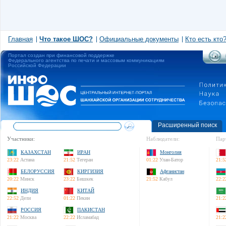
Главная
Что такое ШОС?
Официальные документы
Кто есть кто
Портал создан при финансовой поддержке
Федерального агентства по печати и массовым коммуникациям
Российской Федерации
Расширенный поиск
Участники:
Наблюдатели:
Пар
КАЗАХСТАН
ИРАН
Монголия
23:22
Астана
21:52
Тегеран
01:22
Улан-Батор
21:5
БЕЛОРУССИЯ
КИРГИЗИЯ
Афганистан
20:22
Минск
23:22
Бишкек
21:52
Кабул
22:2
ИНДИЯ
КИТАЙ
22:52
Дели
01:22
Пекин
21:2
РОССИЯ
ПАКИСТАН
21:22
Москва
22:22
Исламабад
21:2