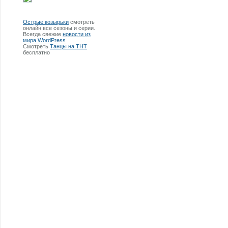
Острые козырьки
смотреть
онлайн все сезоны и серии.
Всегда свежие
новости из
мира WordPress
Смотреть
Танцы на ТНТ
бесплатно