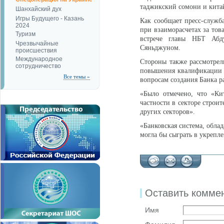
таджикский сомони и китай
Шанхайский дух
Игры Будущего - Казань
Как сообщает пресс-служб
2024
при взаиморасчетах за тов
Туризм
встрече главы НБТ Абд
Чрезвычайные
Сяньджуном.
происшествия
Международное
Стороны также рассмотрел
сотрудничество
повышения квалификации б
Все темы »
вопросам создания Банка р
«Было отмечено, что «Ки
частности в секторе строит
других секторов».
«Банковская система, обл
могла бы сыграть в укрепл
Оставить комме
Имя