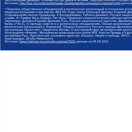
Чистопольский Джамаат, Рохнамо ба суи давлати исломи, Террористическое сообщест
Источник:
http://nac.gov.ru/terroristicheskie-i-ekstremistskie-organizacii-i-materialy.html
данные
* Перечень общественных объединений и религиозных организаций в отношении котор
Национал-большевистская партия, ВЕК РА, Рада земли Кубанской Духовно Родовой Де
Староверов-Инглингов, Нурджулар, К Богодержавию, Таблиги Джамаат, Русское наци
славян, Ат-Такфир Валь-Хиджра, Пит Буль, Национал-социалистическая рабочая парт
Череповца, Духовно-Родовая Держава Русь, Русское национальное единство, Древнер
Кровь и Честь, О свободе совести и о религиозных объединениях, Омская организаци
религиозная организация п. Боровский, Община Коренного Русского народа Щелковског
организация «Братство», Свидетели Иеговы, О противодействии экстремистской деяте
болельщиков «Фирма», Молодежная правозащитная группа МПГ, Курсом Правды и Единен
республика Русь, Арестантское уголовное единство, Башкорт, Нация и свобода, W.H.С
прав граждан, Штабы Навального
Источник:
https://minjust.gov.ru/ru/documents/7822/
данные на
06.08.2021