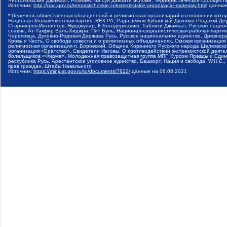
Чистопольский Джамаат, Рохнамо ба суи давлати исломи, Террористическое сообщест
Источник:
http://nac.gov.ru/terroristicheskie-i-ekstremistskie-organizacii-i-materialy.html
данные
* Перечень общественных объединений и религиозных организаций в отношении котор
Национал-большевистская партия, ВЕК РА, Рада земли Кубанской Духовно Родовой Де
Староверов-Инглингов, Нурджулар, К Богодержавию, Таблиги Джамаат, Русское наци
славян, Ат-Такфир Валь-Хиджра, Пит Буль, Национал-социалистическая рабочая парт
Череповца, Духовно-Родовая Держава Русь, Русское национальное единство, Древнер
Кровь и Честь, О свободе совести и о религиозных объединениях, Омская организаци
религиозная организация п. Боровский, Община Коренного Русского народа Щелковског
организация «Братство», Свидетели Иеговы, О противодействии экстремистской деяте
болельщиков «Фирма», Молодежная правозащитная группа МПГ, Курсом Правды и Единен
республика Русь, Арестантское уголовное единство, Башкорт, Нация и свобода, W.H.С
прав граждан, Штабы Навального
Источник:
https://minjust.gov.ru/ru/documents/7822/
данные на
06.08.2021