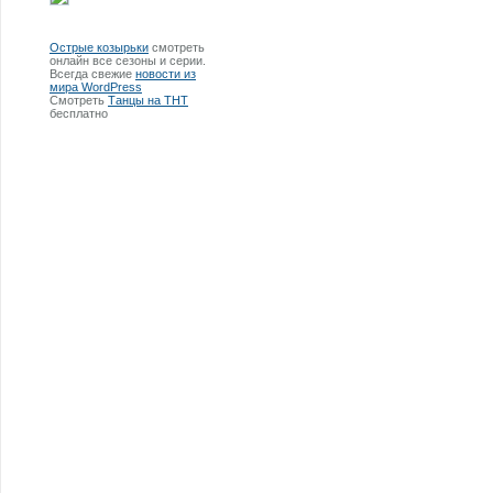
Острые козырьки
смотреть
онлайн все сезоны и серии.
Всегда свежие
новости из
мира WordPress
Смотреть
Танцы на ТНТ
бесплатно