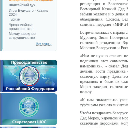
резиденция в Беловежск
Шанхайский дух
Всемирный Казачий Дед М
Игры Будущего - Казань
забыли коллеги и о делах 
2024
объединения. Словом, Бе
Туризм
саммита, передает «МИР 24
Чрезвычайные
происшествия
Встреча началась с парада
Международное
Муромец, Зюзя Поозерски
сотрудничество
сказочной резиденции. Зд
Все темы »
Морозов Белоруссии и Рос
«Нам не нужно ставить пе
подпишем этот совместны
намерениях», - сказал Д
делами, гости праздника
сказочную карту. Здесь в
преданиях и былинах сла
Мороз заверил: сказочны
пользу.
«К нам значительно увел
турфирмы уже откликнулись
Чтобы поздравить белорусс
Дед Мороз, карельский мор
сказочные персонажи могу