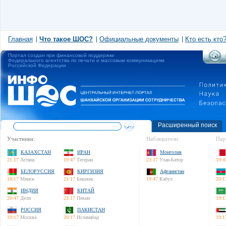
Главная
Что такое ШОС?
Официальные документы
Кто есть кто
Портал создан при финансовой поддержке
Федерального агентства по печати и массовым коммуникациям
Российской Федерации
Расширенный поиск
Участники:
Наблюдатели:
Пар
КАЗАХСТАН
ИРАН
Монголия
21:17
Астана
19:47
Тегеран
23:17
Улан-Батор
19:4
БЕЛОРУССИЯ
КИРГИЗИЯ
Афганистан
18:17
Минск
21:17
Бишкек
19:47
Кабул
20:1
ИНДИЯ
КИТАЙ
20:47
Дели
23:17
Пекин
19:1
РОССИЯ
ПАКИСТАН
19:17
Москва
20:17
Исламабад
19:1