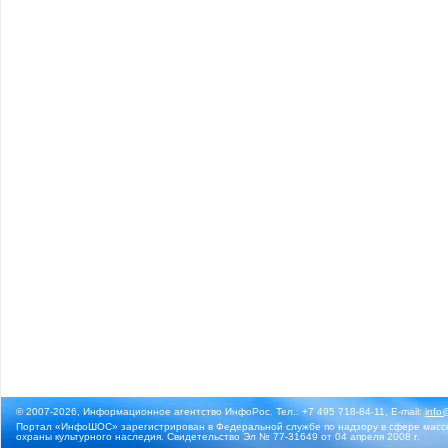
© 2007-2026, Информационное агентство ИнфоРос. Тел.: +7 495 718-84-11, E-mail:
info
Портал «ИнфоШОС» зарегистрирован в Федеральной службе по надзору в сфере массо
охраны культурного наследия. Свидетельство Эл № 77-31649 от 04 апреля 2008 г.