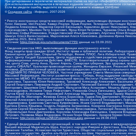
При цитировании и перепечатке материалов ссылка на портал «ИнфоШОС» обязательн
Для использования материалов в печатных изданиях необходимо письменное согласие
Если вы увидели ошибку, выделите ее мышкой и нажмите клавиши Ctrl+Enter
©
Создание сайта
- Инфорос, 2007-2026
* Реестр иностранных средств массовой информации, выполняющих функции иностранн
Голос Америки, Idel.Реалии, Кавказ.Реалии, Крым.Реалии, Телеканал Настоящее Время
Людмила Алексеевна, Маркелов Сергей Евгеньевич, Камалягин Денис Николаевич, Апах
Александрович, Маняхин Петр Борисович, Ярош Юлия Петровна, Чуракова Ольга Влади
Гройсман Софья Романовна, Рождественский Илья Дмитриевич, Апухтина Юлия Владимир
Шмагун Олеся Валентиновна, Мароховская Алеся Алексеевна, Долинина Ирина Никола
редактор 2021, Вега 2021
Источник:
https://minjust.gov.ru/ru/documents/7755/
данные на
03.09.2021
* Сведения реестра НКО, выполняющих функции иностранного агента:
Фонд защиты прав граждан Штаб, Институт права и публичной политики, Лаборатория
Гуманитарное действие, Открытый Петербург, Феникс ПЛЮС, Лига Избирателей, Правов
Крест, Центр Хасдей Ерушалаим, Центр поддержки и содействия развитию средств мас
информационных инициатив Действие, ВМЕСТЕ, Благотворительный фонд охраны здоров
Так, центр Сова, центр Анна, Проект Апрель, Самарская губерния, Эра здоровья, пр
защиты СИБАЛЬТ, Уральская правозащитная группа, Женщины Евразии, Рязанский Мемо
человека, Дальневосточный центр развития гражданских инициатив и социального пар
АКАДЕМИЯ ПО ПРАВАМ ЧЕЛОВЕКА, Частное учреждение Совета Министров северных стр
Массовой Информации, Институт развития прессы - Сибирь, Фонд поддержки свободы 
агентство МЕМО. РУ, Институт региональной прессы, Институт Развития Свободы Инф
Борисовна, Таранова Юлия Николаевна, Туровский Александр Алексеевич, Васильева 
Сергей Георгиевич, Пивоваров Андрей Сергеевич, Писемский Евгений Александрович,
Викторович, Шарипков Олег Викторович, Мальсагов Муса Асланович, Мошель Ирина Ар
Александровна, Исламов Тимур Рифгатович, Романова Ольга Евгеньевна, Щаров Серг
Паутов Юрий Анатольевич, Верховский Александр Маркович, Пислакова-Паркер Марина
Рачинский Ян Збигневич, Жемкова Елена Борисовна, Гудков Лев Дмитриевич, Иллари
Николай Алексеевич, Блинушов Андрей Юрьевич, Мосин Алексей Геннадьевич, Гефтер
Владимировна, Баженова Светлана Куприяновна, Исаев Сергей Владимирович, Максим
Буртина Елена Юрьевна, Гендель Людмила Залмановна, Кокорина Екатерина Алексеев
Подузов Сергей Васильевич, Протасова Ирина Вячеславовна, Литинский Леонид Борис
Добровольская Анна Дмитриевна, Королева Александра Евгеньевна, Смирнов Владими
Петрович, Полякова Мара Федоровна, Резник Генри Маркович, Захаров Герман Конста
Источник:
http://unro.minjust.ru/NKOForeignAgent.aspx
данные на
28.08.2021
* Единый федеральный список организаций, в том числе иностранных и международны
Высший военный Маджлисуль Шура, Конгресс народов Ичкерии и Дагестана, Аль-Каида, 
Движение Талибан, Исламская партия Туркестана, Общество социальных реформ, Общес
Исламское государство, Джабха аль-Нусра ли-Ахль аш-Шам, Народное ополчение имен