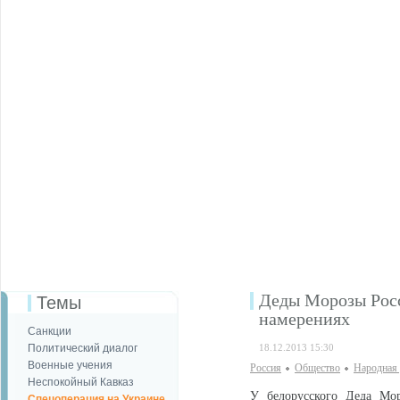
Деды Морозы Росс
Темы
намерениях
Санкции
Политический диалог
18.12.2013 15:30
Военные учения
Россия
Общество
Народная
Неспокойный Кавказ
У белорусского Деда Мор
Спецоперация на Украине