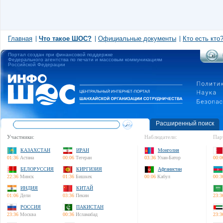
Главная
Что такое ШОС?
Официальные документы
Кто есть кто
Портал создан при финансовой поддержке
Федерального агентства по печати и массовым коммуникациям
Российской Федерации
Расширенный поиск
Участники:
Наблюдатели:
Пар
КАЗАХСТАН
ИРАН
Монголия
01:36
Астана
00:06
Тегеран
03:36
Улан-Батор
00:0
БЕЛОРУССИЯ
КИРГИЗИЯ
Афганистан
22:36
Минск
01:36
Бишкек
00:06
Кабул
00:3
ИНДИЯ
КИТАЙ
01:06
Дели
03:36
Пекин
23:3
РОССИЯ
ПАКИСТАН
23:36
Москва
00:36
Исламабад
23:3