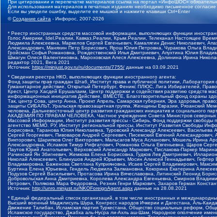
При цитировании и перепечатке материалов ссылка на портал «ИнфоШОС» обязательн
Для использования материалов в печатных изданиях необходимо письменное согласие
Если вы увидели ошибку, выделите ее мышкой и нажмите клавиши Ctrl+Enter
©
Создание сайта
- Инфорос, 2007-2026
* Реестр иностранных средств массовой информации, выполняющих функции иностранн
Голос Америки, Idel.Реалии, Кавказ.Реалии, Крым.Реалии, Телеканал Настоящее Время
Людмила Алексеевна, Маркелов Сергей Евгеньевич, Камалягин Денис Николаевич, Апах
Александрович, Маняхин Петр Борисович, Ярош Юлия Петровна, Чуракова Ольга Влади
Гройсман Софья Романовна, Рождественский Илья Дмитриевич, Апухтина Юлия Владимир
Шмагун Олеся Валентиновна, Мароховская Алеся Алексеевна, Долинина Ирина Никола
редактор 2021, Вега 2021
Источник:
https://minjust.gov.ru/ru/documents/7755/
данные на
03.09.2021
* Сведения реестра НКО, выполняющих функции иностранного агента:
Фонд защиты прав граждан Штаб, Институт права и публичной политики, Лаборатория
Гуманитарное действие, Открытый Петербург, Феникс ПЛЮС, Лига Избирателей, Правов
Крест, Центр Хасдей Ерушалаим, Центр поддержки и содействия развитию средств мас
информационных инициатив Действие, ВМЕСТЕ, Благотворительный фонд охраны здоров
Так, центр Сова, центр Анна, Проект Апрель, Самарская губерния, Эра здоровья, пр
защиты СИБАЛЬТ, Уральская правозащитная группа, Женщины Евразии, Рязанский Мемо
человека, Дальневосточный центр развития гражданских инициатив и социального пар
АКАДЕМИЯ ПО ПРАВАМ ЧЕЛОВЕКА, Частное учреждение Совета Министров северных стр
Массовой Информации, Институт развития прессы - Сибирь, Фонд поддержки свободы 
агентство МЕМО. РУ, Институт региональной прессы, Институт Развития Свободы Инф
Борисовна, Таранова Юлия Николаевна, Туровский Александр Алексеевич, Васильева 
Сергей Георгиевич, Пивоваров Андрей Сергеевич, Писемский Евгений Александрович,
Викторович, Шарипков Олег Викторович, Мальсагов Муса Асланович, Мошель Ирина Ар
Александровна, Исламов Тимур Рифгатович, Романова Ольга Евгеньевна, Щаров Серг
Паутов Юрий Анатольевич, Верховский Александр Маркович, Пислакова-Паркер Марина
Рачинский Ян Збигневич, Жемкова Елена Борисовна, Гудков Лев Дмитриевич, Иллари
Николай Алексеевич, Блинушов Андрей Юрьевич, Мосин Алексей Геннадьевич, Гефтер
Владимировна, Баженова Светлана Куприяновна, Исаев Сергей Владимирович, Максим
Буртина Елена Юрьевна, Гендель Людмила Залмановна, Кокорина Екатерина Алексеев
Подузов Сергей Васильевич, Протасова Ирина Вячеславовна, Литинский Леонид Борис
Добровольская Анна Дмитриевна, Королева Александра Евгеньевна, Смирнов Владими
Петрович, Полякова Мара Федоровна, Резник Генри Маркович, Захаров Герман Конста
Источник:
http://unro.minjust.ru/NKOForeignAgent.aspx
данные на
28.08.2021
* Единый федеральный список организаций, в том числе иностранных и международны
Высший военный Маджлисуль Шура, Конгресс народов Ичкерии и Дагестана, Аль-Каида, 
Движение Талибан, Исламская партия Туркестана, Общество социальных реформ, Общес
Исламское государство, Джабха аль-Нусра ли-Ахль аш-Шам, Народное ополчение имен