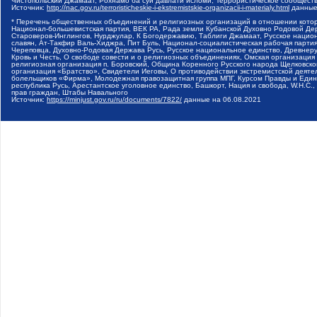
Чистопольский Джамаат, Рохнамо ба суи давлати исломи, Террористическое сообщест
Источник:
http://nac.gov.ru/terroristicheskie-i-ekstremistskie-organizacii-i-materialy.html
данные
* Перечень общественных объединений и религиозных организаций в отношении котор
Национал-большевистская партия, ВЕК РА, Рада земли Кубанской Духовно Родовой Де
Староверов-Инглингов, Нурджулар, К Богодержавию, Таблиги Джамаат, Русское наци
славян, Ат-Такфир Валь-Хиджра, Пит Буль, Национал-социалистическая рабочая парт
Череповца, Духовно-Родовая Держава Русь, Русское национальное единство, Древнер
Кровь и Честь, О свободе совести и о религиозных объединениях, Омская организаци
религиозная организация п. Боровский, Община Коренного Русского народа Щелковског
организация «Братство», Свидетели Иеговы, О противодействии экстремистской деяте
болельщиков «Фирма», Молодежная правозащитная группа МПГ, Курсом Правды и Единен
республика Русь, Арестантское уголовное единство, Башкорт, Нация и свобода, W.H.С
прав граждан, Штабы Навального
Источник:
https://minjust.gov.ru/ru/documents/7822/
данные на
06.08.2021