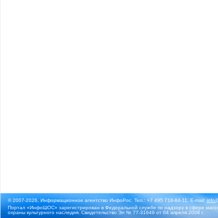
© 2007-2026, Информационное агентство ИнфоРос. Тел.: +7 495 718-84-11, E-mail:
info
Портал «ИнфоШОС» зарегистрирован в Федеральной службе по надзору в сфере массо
охраны культурного наследия. Свидетельство Эл № 77-31649 от 04 апреля 2008 г.