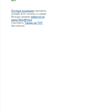
Острые козырьки
смотреть
онлайн все сезоны и серии.
Всегда свежие
новости из
мира WordPress
Смотреть
Танцы на ТНТ
бесплатно