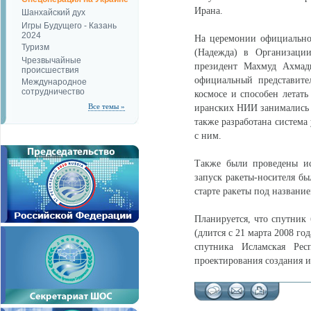
Ирана.
Шанхайский дух
Игры Будущего - Казань
2024
На церемонии официально
Туризм
(Надежда) в Организаци
Чрезвычайные
президент Махмуд Ахмад
происшествия
официальный представите
Международное
сотрудничество
космосе и способен летат
Все темы »
иранских НИИ занимались 
также разработана система
с ним.
Также были проведены ис
запуск ракеты-носителя б
старте ракеты под название
Планируется, что спутник
(длится с 21 марта 2008 го
спутника Исламская Рес
проектирования создания и