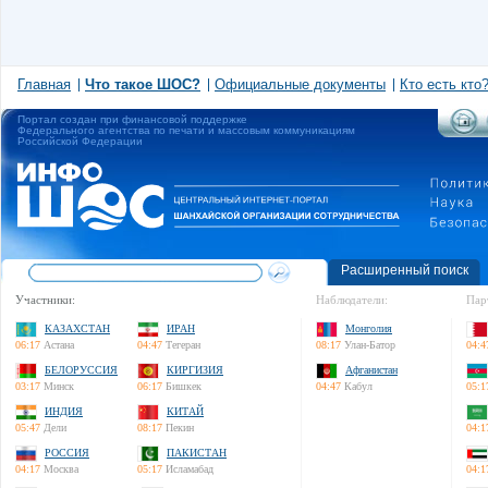
Главная
Что такое ШОС?
Официальные документы
Кто есть кто
Портал создан при финансовой поддержке
Федерального агентства по печати и массовым коммуникациям
Российской Федерации
Расширенный поиск
Участники:
Наблюдатели:
Пар
КАЗАХСТАН
ИРАН
Монголия
06:17
Астана
04:47
Тегеран
08:17
Улан-Батор
04:4
БЕЛОРУССИЯ
КИРГИЗИЯ
Афганистан
03:17
Минск
06:17
Бишкек
04:47
Кабул
05:1
ИНДИЯ
КИТАЙ
05:47
Дели
08:17
Пекин
04:1
РОССИЯ
ПАКИСТАН
04:17
Москва
05:17
Исламабад
04:1