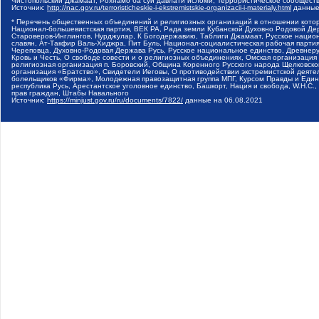
Чистопольский Джамаат, Рохнамо ба суи давлати исломи, Террористическое сообщест
Источник:
http://nac.gov.ru/terroristicheskie-i-ekstremistskie-organizacii-i-materialy.html
данные
* Перечень общественных объединений и религиозных организаций в отношении котор
Национал-большевистская партия, ВЕК РА, Рада земли Кубанской Духовно Родовой Де
Староверов-Инглингов, Нурджулар, К Богодержавию, Таблиги Джамаат, Русское наци
славян, Ат-Такфир Валь-Хиджра, Пит Буль, Национал-социалистическая рабочая парт
Череповца, Духовно-Родовая Держава Русь, Русское национальное единство, Древнер
Кровь и Честь, О свободе совести и о религиозных объединениях, Омская организаци
религиозная организация п. Боровский, Община Коренного Русского народа Щелковског
организация «Братство», Свидетели Иеговы, О противодействии экстремистской деяте
болельщиков «Фирма», Молодежная правозащитная группа МПГ, Курсом Правды и Единен
республика Русь, Арестантское уголовное единство, Башкорт, Нация и свобода, W.H.С
прав граждан, Штабы Навального
Источник:
https://minjust.gov.ru/ru/documents/7822/
данные на
06.08.2021