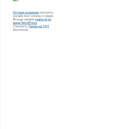
Острые козырьки
смотреть
онлайн все сезоны и серии.
Всегда свежие
новости из
мира WordPress
Смотреть
Танцы на ТНТ
бесплатно