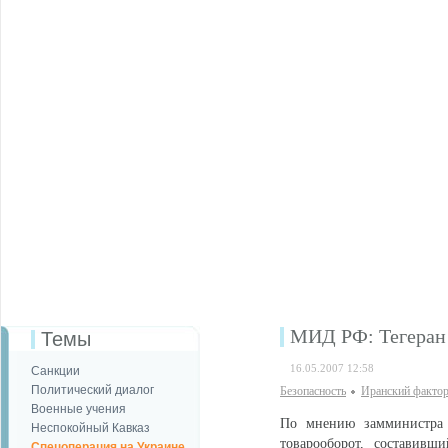
МИД РФ: Тегеран 
Темы
16.05.2007 12:58
Санкции
Политический диалог
Безопаcность
Иранский факто
Военные учения
По мнению замминистра 
Неспокойный Кавказ
товарооборот, составив
Спецоперация на Украине