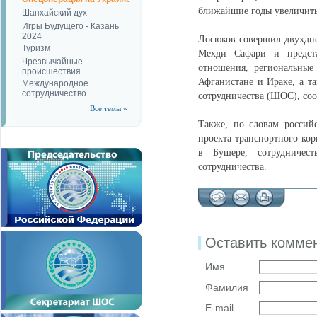
ближайшие годы увеличить
Шанхайский дух
Игры Будущего - Казань
2024
Лосюков совершил двухдне
Туризм
Мехди Сафари и предста
Чрезвычайные
отношения, региональные
происшествия
Афганистане и Ираке, а т
Международное
сотрудничество
сотрудничества (ШОС), со
Все темы »
Также, по словам россий
проекта транспортного кор
в Бушере, сотрудничест
сотрудничества.
Оставить комме
Имя
Фамилия
E-mail