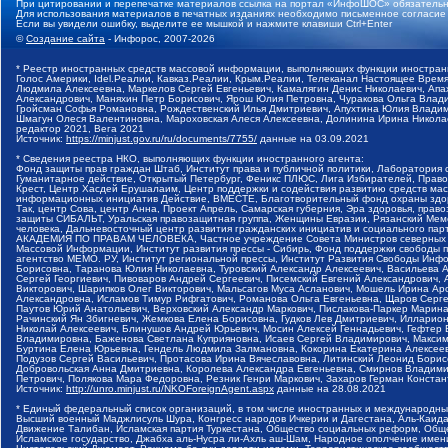
При цитировании и перепечатке материалов ссылка на портал «ИнфоШОС» обязательн
Для использования материалов в печатных изданиях необходимо письменное согласие
Если вы увидели ошибку, выделите ее мышкой и нажмите клавиши Ctrl+Enter
©
Создание сайта
- Инфорос, 2007-2026
* Реестр иностранных средств массовой информации, выполняющих функции иностранн
Голос Америки, Idel.Реалии, Кавказ.Реалии, Крым.Реалии, Телеканал Настоящее Время
Людмила Алексеевна, Маркелов Сергей Евгеньевич, Камалягин Денис Николаевич, Апах
Александрович, Маняхин Петр Борисович, Ярош Юлия Петровна, Чуракова Ольга Влади
Гройсман Софья Романовна, Рождественский Илья Дмитриевич, Апухтина Юлия Владимир
Шмагун Олеся Валентиновна, Мароховская Алеся Алексеевна, Долинина Ирина Никола
редактор 2021, Вега 2021
Источник:
https://minjust.gov.ru/ru/documents/7755/
данные на
03.09.2021
* Сведения реестра НКО, выполняющих функции иностранного агента:
Фонд защиты прав граждан Штаб, Институт права и публичной политики, Лаборатория
Гуманитарное действие, Открытый Петербург, Феникс ПЛЮС, Лига Избирателей, Правов
Крест, Центр Хасдей Ерушалаим, Центр поддержки и содействия развитию средств мас
информационных инициатив Действие, ВМЕСТЕ, Благотворительный фонд охраны здоров
Так, центр Сова, центр Анна, Проект Апрель, Самарская губерния, Эра здоровья, пр
защиты СИБАЛЬТ, Уральская правозащитная группа, Женщины Евразии, Рязанский Мемо
человека, Дальневосточный центр развития гражданских инициатив и социального пар
АКАДЕМИЯ ПО ПРАВАМ ЧЕЛОВЕКА, Частное учреждение Совета Министров северных стр
Массовой Информации, Институт развития прессы - Сибирь, Фонд поддержки свободы 
агентство МЕМО. РУ, Институт региональной прессы, Институт Развития Свободы Инф
Борисовна, Таранова Юлия Николаевна, Туровский Александр Алексеевич, Васильева 
Сергей Георгиевич, Пивоваров Андрей Сергеевич, Писемский Евгений Александрович,
Викторович, Шарипков Олег Викторович, Мальсагов Муса Асланович, Мошель Ирина Ар
Александровна, Исламов Тимур Рифгатович, Романова Ольга Евгеньевна, Щаров Серг
Паутов Юрий Анатольевич, Верховский Александр Маркович, Пислакова-Паркер Марина
Рачинский Ян Збигневич, Жемкова Елена Борисовна, Гудков Лев Дмитриевич, Иллари
Николай Алексеевич, Блинушов Андрей Юрьевич, Мосин Алексей Геннадьевич, Гефтер
Владимировна, Баженова Светлана Куприяновна, Исаев Сергей Владимирович, Максим
Буртина Елена Юрьевна, Гендель Людмила Залмановна, Кокорина Екатерина Алексеев
Подузов Сергей Васильевич, Протасова Ирина Вячеславовна, Литинский Леонид Борис
Добровольская Анна Дмитриевна, Королева Александра Евгеньевна, Смирнов Владими
Петрович, Полякова Мара Федоровна, Резник Генри Маркович, Захаров Герман Конста
Источник:
http://unro.minjust.ru/NKOForeignAgent.aspx
данные на
28.08.2021
* Единый федеральный список организаций, в том числе иностранных и международны
Высший военный Маджлисуль Шура, Конгресс народов Ичкерии и Дагестана, Аль-Каида, 
Движение Талибан, Исламская партия Туркестана, Общество социальных реформ, Общес
Исламское государство, Джабха аль-Нусра ли-Ахль аш-Шам, Народное ополчение имен