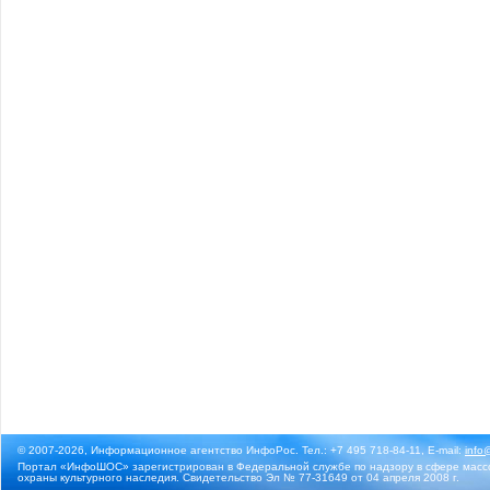
© 2007-2026, Информационное агентство ИнфоРос. Тел.: +7 495 718-84-11, E-mail:
info
Портал «ИнфоШОС» зарегистрирован в Федеральной службе по надзору в сфере массо
охраны культурного наследия. Свидетельство Эл № 77-31649 от 04 апреля 2008 г.