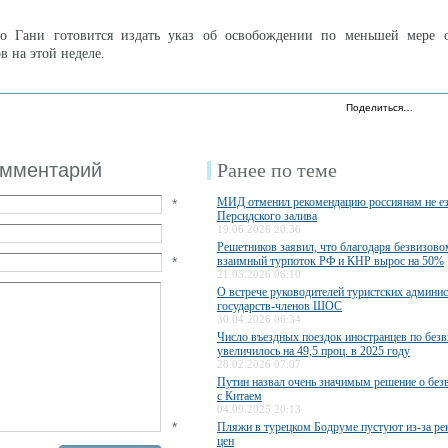
то Гани готовится издать указ об освобождении по меньшей мере 
в на этой неделе.
Поделиться…
омментарий
Ранее по теме
МИД отменил рекомендацию россиянам не ез
*
Персидского залива
19.06.2026 20:36
Решетников заявил, что благодаря безвизов
*
взаимный турпоток РФ и КНР вырос на 50%
21.05.2026 06:10
О встрече руководителей туристских админи
государств-членов ШОС
30.04.2026 06:34
Число въездных поездок иностранцев по безв
увеличилось на 49,5 проц. в 2025 году
28.02.2026 07:07
Путин назвал очень значимым решение о бе
с Китаем
04.09.2025 20:13
*
Пляжи в турецком Бодруме пустуют из-за ре
цен