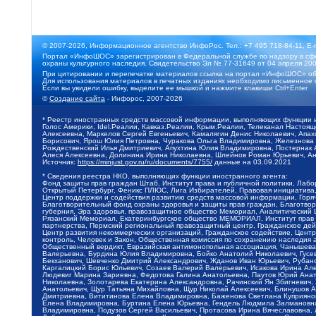
© 2007-2026, Информационное агентство ИнфоРос. Тел.: +7 495 718-84-11, E-
Портал «ИнфоШОС» зарегистрирован в Федеральной службе по надзору в сфе
охраны культурного наследия. Свидетельство Эл № 77-31649 от 04 апреля 200
При цитировании и перепечатке материалов ссылка на портал «ИнфоШОС» об
Для использования материалов в печатных изданиях необходимо письменное 
Если вы увидели ошибку, выделите ее мышкой и нажмите клавиши Ctrl+Enter
©
Создание сайта
- Инфорос, 2007-2026
* Реестр иностранных средств массовой информации, выполняющих функции 
Голос Америки, Idel.Реалии, Кавказ.Реалии, Крым.Реалии, Телеканал Настоя
Алексеевна, Маркелов Сергей Евгеньевич, Камалягин Денис Николаевич, Апах
Борисович, Ярош Юлия Петровна, Чуракова Ольга Владимировна, Железнова М
Рождественский Илья Дмитриевич, Апухтина Юлия Владимировна, Постернак Ал
Алеся Алексеевна, Долинина Ирина Николаевна, Шлейнов Роман Юрьевич, Ани
Источник:
https://minjust.gov.ru/ru/documents/7755/
данные на
03.09.2021
* Сведения реестра НКО, выполняющих функции иностранного агента:
Фонд защиты прав граждан Штаб, Институт права и публичной политики, Лаб
Открытый Петербург, Феникс ПЛЮС, Лига Избирателей, Правовая инициатива, 
Центр поддержки и содействия развитию средств массовой информации, Горя
Благотворительный фонд охраны здоровья и защиты прав граждан, Благотвори
губерния, Эра здоровья, правозащитное общество Мемориал, Аналитический 
Рязанский Мемориал, Екатеринбургское общество МЕМОРИАЛ, Институт прав ч
партнерства, Пермский региональный правозащитный центр, Гражданское де
Центр развития некоммерческих организаций, Гражданское содействие, Цент
контроль, Человек и Закон, Общественная комиссия по сохранению наследия
Общественный вердикт, Евразийская антимонопольная ассоциация, Чанышева 
Валерьевна, Бурдина Юлия Владимировна, Бойко Анатолий Николаевич, Гусев
Бекханович, Шевченко Дмитрий Александрович, Жданов Иван Юрьевич, Рубано
Каргалицкий Борис Юльевич, Созаев Валерий Валерьевич, Исакова Ирина Ал
Людевиг Марина Зариевна, Федотова Галина Анатольевна, Паутов Юрий Анато
Николаевна, Золотарева Екатерина Александровна, Рачинский Ян Збигневич
Анатольевич, Щур Татьяна Михайловна, Щур Николай Алексеевич, Блинушов 
Дмитриевна, Вититинова Елена Владимировна, Баженова Светлана Куприяновн
Елена Владимировна, Буртина Елена Юрьевна, Гендель Людмила Залмановна,
Владимировна, Подузов Сергей Васильевич, Протасова Ирина Вячеславовна, 