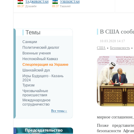
ТАДЖИКИСТАН
УЗБЕКИСТАН
09:37
Душанбе
09:37
Ташкент
В США сообщ
Темы
10.03.2020 14:17
Санкции
Политический диалог
США
Безопаcность
Военные учения
Неспокойный Кавказ
Спецоперация на Украине
Шанхайский дух
Игры Будущего - Казань
2024
Туризм
Чрезвычайные
происшествия
Международное
сотрудничество
Все темы »
мирное соглашение,
Позже представит
безопасности Афган