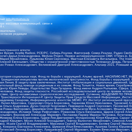
mail:
info@infoshos.ru
ре массовых коммуникаций, связи и
8 г.
язательна.
согласие редакции
иностранного агента:
щее Время, Azatliq Radiosi, PCE/PC, Сибирь.Реалии, Фактограф, Север.Реалии, Радио Св
ончич Дарья Александровна, Medusa Project, Первое антикоррупционное СМИ, VTimes.io, 
ария Михайловна, Лукьянова Юлия Сергеевна, Маетная Елизавета Витальевна, The Insid
ексей Евгеньевич, Общество с ограниченной ответственностью Телеканал Дождь, Петров 
н Роман Александрович, Великовский Дмитрий Александрович, Альтаир 2021, Ромашки мо
оратория социальных наук, Фонд по борьбе с коррупцией, Альянс врачей, НАСИЛИЮ.НЕТ, 
Гражданская инициатива против экологической преступности, Фонд борьбы с коррупцией,
чая Линия, В защиту прав заключенных, Институт глобализации и социальных движений,
тельный фонд помощи осужденным и их семьям, Фонд Тольятти, Новое время, Серебряная т
Центр Юрия Левады, Издательство Парк Гагарина, Фонд имени Андрея Рылькова, Сфера, 
еловека, Фонд защиты гласности, Российский исследовательский центр по правам челове
йствие, Центр независимых социологических исследований, Сутяжник, АКАДЕМИЯ ПО ПР
р Трансперенси Интернешнл-Р, Центр Защиты Прав Средств Массовой Информации, Институ
 академика Сахарова, Информационное агентство МЕМО. РУ, Институт региональной пресс
Лилия Айратовна, Сидорович Ольга Борисовна, Таранова Юлия Николаевна, Туровский Ал
а Ольга Андреевна, Дугин Сергей Георгиевич, Пивоваров Андрей Сергеевич, Писемский Е
в Роман Викторович, Шарипков Олег Викторович, Мальсагов Муса Асланович, Мошель Ири
ександровна, Исламов Тимур Рифгатович, Романова Ольга Евгеньевна, Щаров Сергей Але
льевич, Верховский Александр Маркович, Пислакова-Паркер Марина Петровна, Кочеткова
, Жемкова Елена Борисовна, Гудков Лев Дмитриевич, Илларионова Юлия Юрьевна, Саранг
Андрей Юрьевич, Мосин Алексей Геннадьевич, Гефтер Валентин Михайлович, Симонов Але
а, Исаев Сергей Владимирович, Максимов Сергей Владимирович, Беляев Сергей Иванович
 Кокорина Екатерина Алексеевна, Шуманов Илья Вячеславович, Арапова Галина Юрьевна
Литинский Леонид Борисович, Лукашевский Сергей Маркович, Бахмин Вячеслав Иванович,