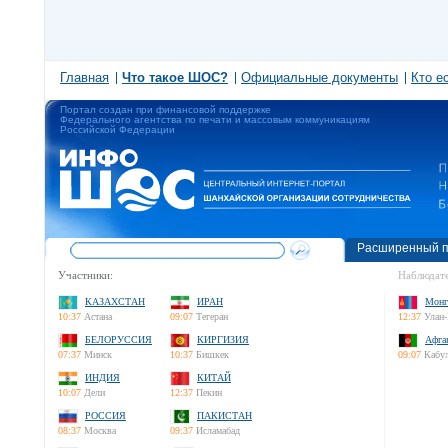
Главная
Что такое ШОС?
Официальные документы
Кто е
Портал создан при финансовой поддержке
Федерального агентства по печати и массовым коммуникациям
Российской Федерации
Расширенный п
Участники:
Наблюдате
КАЗАХСТАН
ИРАН
Монг
10:37
Астана
09:07
Тегеран
12:37
Улан-
БЕЛОРУССИЯ
КИРГИЗИЯ
Афга
07:37
Минск
10:37
Бишкек
09:07
Кабу
ИНДИЯ
КИТАЙ
10:07
Дели
12:37
Пекин
РОССИЯ
ПАКИСТАН
08:37
Москва
09:37
Исламабад