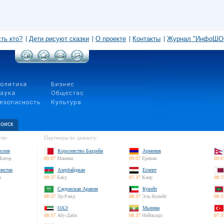
сть кто?
Дети рисуют сказки
О проекте
Контакты
Журнал "ИнфоШО
оиск
ли:
Партнеры по диалогу:
олия
Королевство Бахрейн
Армения
Батор
09:07
Манама
09:07
Ереван
09:0
нистан
Азербайджан
Египет
л
09:37
Баку
07:37
Каир
08:3
Саудовская Аравия
Кувейт
08:37
Эр-Рияд
08:37
Эль-Кувейт
08:3
ОАЭ
Мьянма
08:37
Абу-Даби
08:37
Нейпьидо
07:3