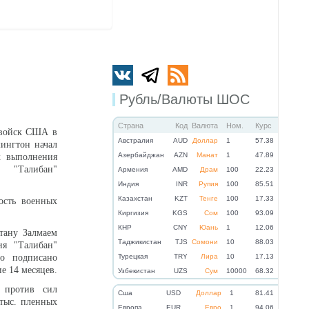
Рубль/Валюты ШОС
Страна
Код
Валюта
Ном.
Курс
 войск США в
Австралия
AUD
Доллар
1
57.38
ингтон начал
Азербайджан
AZN
Манат
1
47.89
х выполнения
м "Талибан"
Армения
AMD
Драм
100
22.23
Индия
INR
Рупия
100
85.51
Казахстан
KZT
Тенге
100
17.33
ость военных
Киргизия
KGS
Сом
100
93.09
КНР
CNY
Юань
1
12.06
тану Залмаем
Таджикистан
TJS
Сомони
10
88.03
ия "Талибан"
о подписано
Турецкая
TRY
Лира
10
17.13
е 14 месяцев.
Узбекистан
UZS
Сум
10000
68.32
й против сил
Cша
USD
Доллар
1
81.41
 тыс. пленных
Eвропа
EUR
Евро
1
94.06