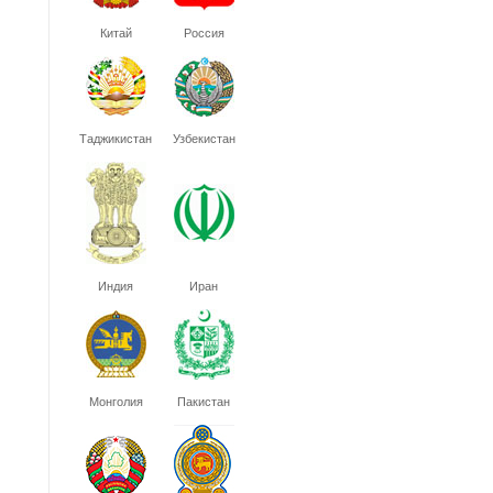
Китай
Россия
Таджикистан
Узбекистан
Индия
Иран
Монголия
Пакистан