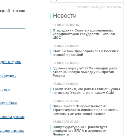
Официальный курс ЦБ России
одной тысячи
Новости
07.08.2026 06:34
О заседании Совета национальных
координаторов государств – членов
ШОС
07.08.2026 06:28
СМИ: Белый Дом обратился к России с
важной просьбой
дить в страны
07.08.2026 06:25
"Должна вернуть". В Финляндии дали
ответ на наглую выходку ЕС против
ому режиму
России
07.08.2026 06:21
страций
Трамп заявил, что ракеты Patriot нужны
не только Украине, но и самим США
06.08.2026 21:42
изу в Китае
Путин вывел "Шереметьево" из
стратегического списка с целью снять
препятствие для приватизации
звизовом режиме
06.08.2026 21:39
Генпрокуратура ФРГ расследует
кордно высоких
инцидента с БПЛА в аэропорту
Лейпцига