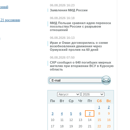
06.08.2026 16:23
ронний
Заявления МИД России
06.08.2026 16:18
 21 россиянин
МИД Польши сравнил идею переноса
посольства России с разрывом
отношений
о
06.08.2026 16:13
Иран и Оман договорились о схеме
возобновления движения через
Ормузский пролив на 60 дней
06.08.2026 07:50
СКР сообщил о 640 погибших мирных
жителях при вторжении ВСУ в Курскую
область
Пн
Вт
Ср
Чт
Пт
Сб
Вс
1
2
3
4
5
6
7
8
9
10
11
12
13
14
15
16
17
18
19
20
21
22
23