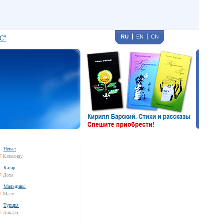
RU
EN
CN
С"
Непал
7
Катманду
Катар
7
Доха
Мальдивы
7
Мале
Турция
7
Анкара