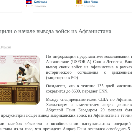
Камбоджа
Шри-Ланка
11:37
Пномпень
11:37
Коломбо
или о начале вывода войск из Афганистана
Туризм
По информации представителя командования
Афганистане (USFOR-A) Сонни Леггетта, Ваш
вывод своих войск из Афганистана в рамка
исторического соглашения с движение
(запрещено в РФ).
Ожидается, что в течение 135 дней численн
сократится до 8600, передает CNN.
Между спецпредставителем США по Афганис
Халилзадом и заместителем лидера движен
Абдуллой Гани Барадаром 29 февраля был
 предусматривающее вывод американских войск из Афганистана в течени
ели талибов объявили о возобновлении наступательных операци
истана из-за того, что президент Ашраф Гани отказался освободить 5