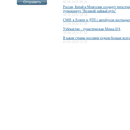
08.06.2025 08:26
Россия, Китай и Монголия создадут трехсто
турмаршрут "Великий чайный путь"
30.10.2024 18:18
СМИ: в Египте в ДТП с автобусом пострадал
15.09.2024 07:39
Узбекистан – туристическая Мекка ЦА
30.08.2024 07:56
В какие страны россияне ездили больше всег
03.08.2024 13:35