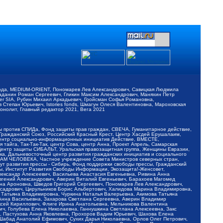
обода, MEDIUM-ORIENT, Пономарев Лев Александрович, Савицкая Людмила
Баданин Роман Сергеевич, Гликин Максим Александрович, Маняхин Петр
er SIA, Рубин Михаил Аркадьевич, Гройсман Софья Романовна,
Степан Юрьевич, Istories fonds, Шмагун Олеся Валентиновна, Мароховская
нолит, Главный редактор 2021, Вега 2021
Мы против СПИДа, Фонд защиты прав граждан, СВЕЧА, Гуманитарное действие,
 Гражданский Союз, Российский Красный Крест, Центр Хасдей Ерушалаим,
 Центр социально-информационных инициатив Действие, ВМЕСТЕ,
айга, Так-Так-Так, центр Сова, центр Анна, Проект Апрель, Самарская
Центр защиты СИБАЛЬТ, Уральская правозащитная группа, Женщины Евразии,
ка, Дальневосточный центр развития гражданских инициатив и социального
АВАМ ЧЕЛОВЕКА, Частное учреждение Совета Министров северных стран,
т развития прессы - Сибирь, Фонд поддержки свободы прессы, Гражданский
ы, Институт Развития Свободы Информации, Экозащита!-Женсовет,
ександр Алексеевич, Васильева Анастасия Евгеньевна, Ривина Анна
вгений Александрович, Аверин Виталий Евгеньевич, Барахоев Магомед
на Ароновна, Шведов Григорий Сергеевич, Пономарев Лев Александрович,
ксадрович, Цирульников Борис Альбертович, Халидова Марина Владимировна,
 Татьяна Владимировна, Чуркина Наталья Валерьевна, Акимова Татьяна
 Анна Васильевна, Захарова Светлана Сергеевна, Аверин Владимир
ксей Кириллович, Флиге Ирина Анатольевна, Мельникова Валентина
, Голубева Елена Николаевна, Ганнушкина Светлана Алексеевна, Закс
, Пастухова Анна Яковлевна, Прохоров Вадим Юрьевич, Шахова Елена
 Шабад Анатолий Ефимович, Сухих Дарья Николаевна, Орлов Олег Петрович,