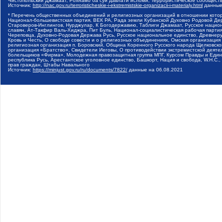
Чистопольский Джамаат, Рохнамо ба суи давлати исломи, Террористическое сообщест
Источник:
http://nac.gov.ru/terroristicheskie-i-ekstremistskie-organizacii-i-materialy.html
данные
* Перечень общественных объединений и религиозных организаций в отношении котор
Национал-большевистская партия, ВЕК РА, Рада земли Кубанской Духовно Родовой Де
Староверов-Инглингов, Нурджулар, К Богодержавию, Таблиги Джамаат, Русское наци
славян, Ат-Такфир Валь-Хиджра, Пит Буль, Национал-социалистическая рабочая парт
Череповца, Духовно-Родовая Держава Русь, Русское национальное единство, Древнер
Кровь и Честь, О свободе совести и о религиозных объединениях, Омская организаци
религиозная организация п. Боровский, Община Коренного Русского народа Щелковског
организация «Братство», Свидетели Иеговы, О противодействии экстремистской деяте
болельщиков «Фирма», Молодежная правозащитная группа МПГ, Курсом Правды и Единен
республика Русь, Арестантское уголовное единство, Башкорт, Нация и свобода, W.H.С
прав граждан, Штабы Навального
Источник:
https://minjust.gov.ru/ru/documents/7822/
данные на
06.08.2021