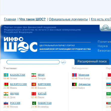
Главная
Что такое ШОС?
Официальные документы
Кто есть кто
Портал создан при финансовой поддержке
Федерального агентства по печати и массовым коммуникациям
Российской Федерации
Расширенный поиск
Участники:
Наблюдатели:
Пар
КАЗАХСТАН
ИРАН
Монголия
00:48
Астана
23:18
Тегеран
02:48
Улан-Батор
23:1
БЕЛОРУССИЯ
КИРГИЗИЯ
Афганистан
21:48
Минск
00:48
Бишкек
23:18
Кабул
23:4
ИНДИЯ
КИТАЙ
00:18
Дели
02:48
Пекин
22:4
РОССИЯ
ПАКИСТАН
22:48
Москва
23:48
Исламабад
22:4