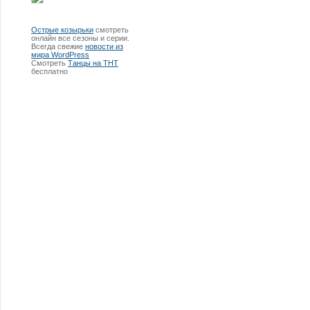
Острые козырьки
смотреть
онлайн все сезоны и серии.
Всегда свежие
новости из
мира WordPress
Смотреть
Танцы на ТНТ
бесплатно