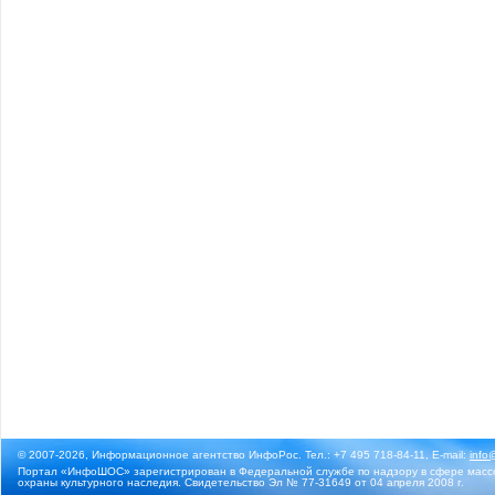
© 2007-2026, Информационное агентство ИнфоРос. Тел.: +7 495 718-84-11, E-mail:
info
Портал «ИнфоШОС» зарегистрирован в Федеральной службе по надзору в сфере массо
охраны культурного наследия. Свидетельство Эл № 77-31649 от 04 апреля 2008 г.