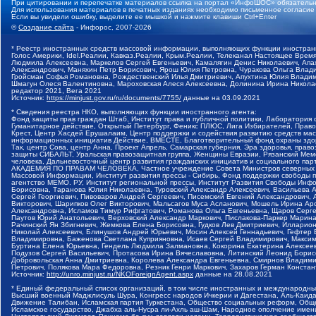
При цитировании и перепечатке материалов ссылка на портал «ИнфоШОС» обязательн
Для использования материалов в печатных изданиях необходимо письменное согласие
Если вы увидели ошибку, выделите ее мышкой и нажмите клавиши Ctrl+Enter
©
Создание сайта
- Инфорос, 2007-2026
* Реестр иностранных средств массовой информации, выполняющих функции иностранн
Голос Америки, Idel.Реалии, Кавказ.Реалии, Крым.Реалии, Телеканал Настоящее Время
Людмила Алексеевна, Маркелов Сергей Евгеньевич, Камалягин Денис Николаевич, Апах
Александрович, Маняхин Петр Борисович, Ярош Юлия Петровна, Чуракова Ольга Влади
Гройсман Софья Романовна, Рождественский Илья Дмитриевич, Апухтина Юлия Владимир
Шмагун Олеся Валентиновна, Мароховская Алеся Алексеевна, Долинина Ирина Никола
редактор 2021, Вега 2021
Источник:
https://minjust.gov.ru/ru/documents/7755/
данные на
03.09.2021
* Сведения реестра НКО, выполняющих функции иностранного агента:
Фонд защиты прав граждан Штаб, Институт права и публичной политики, Лаборатория
Гуманитарное действие, Открытый Петербург, Феникс ПЛЮС, Лига Избирателей, Правов
Крест, Центр Хасдей Ерушалаим, Центр поддержки и содействия развитию средств мас
информационных инициатив Действие, ВМЕСТЕ, Благотворительный фонд охраны здоров
Так, центр Сова, центр Анна, Проект Апрель, Самарская губерния, Эра здоровья, пр
защиты СИБАЛЬТ, Уральская правозащитная группа, Женщины Евразии, Рязанский Мемо
человека, Дальневосточный центр развития гражданских инициатив и социального пар
АКАДЕМИЯ ПО ПРАВАМ ЧЕЛОВЕКА, Частное учреждение Совета Министров северных стр
Массовой Информации, Институт развития прессы - Сибирь, Фонд поддержки свободы 
агентство МЕМО. РУ, Институт региональной прессы, Институт Развития Свободы Инф
Борисовна, Таранова Юлия Николаевна, Туровский Александр Алексеевич, Васильева 
Сергей Георгиевич, Пивоваров Андрей Сергеевич, Писемский Евгений Александрович,
Викторович, Шарипков Олег Викторович, Мальсагов Муса Асланович, Мошель Ирина Ар
Александровна, Исламов Тимур Рифгатович, Романова Ольга Евгеньевна, Щаров Серг
Паутов Юрий Анатольевич, Верховский Александр Маркович, Пислакова-Паркер Марина
Рачинский Ян Збигневич, Жемкова Елена Борисовна, Гудков Лев Дмитриевич, Иллари
Николай Алексеевич, Блинушов Андрей Юрьевич, Мосин Алексей Геннадьевич, Гефтер
Владимировна, Баженова Светлана Куприяновна, Исаев Сергей Владимирович, Максим
Буртина Елена Юрьевна, Гендель Людмила Залмановна, Кокорина Екатерина Алексеев
Подузов Сергей Васильевич, Протасова Ирина Вячеславовна, Литинский Леонид Борис
Добровольская Анна Дмитриевна, Королева Александра Евгеньевна, Смирнов Владими
Петрович, Полякова Мара Федоровна, Резник Генри Маркович, Захаров Герман Конста
Источник:
http://unro.minjust.ru/NKOForeignAgent.aspx
данные на
28.08.2021
* Единый федеральный список организаций, в том числе иностранных и международны
Высший военный Маджлисуль Шура, Конгресс народов Ичкерии и Дагестана, Аль-Каида, 
Движение Талибан, Исламская партия Туркестана, Общество социальных реформ, Общес
Исламское государство, Джабха аль-Нусра ли-Ахль аш-Шам, Народное ополчение имен