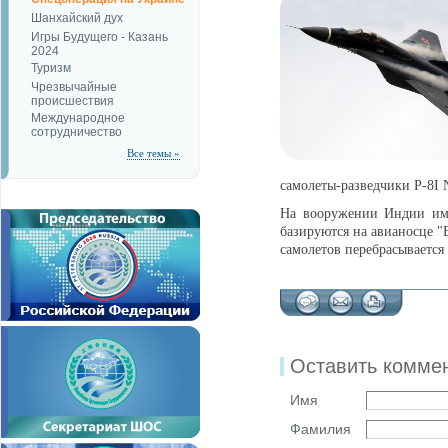
Шанхайский дух
Игры Будущего - Казань
2024
Туризм
Чрезвычайные
происшествия
Международное
сотрудничество
Все темы »
самолеты-разведчики P-8I 
На вооружении Индии име
базируются на авианосце "
самолетов перебрасывается 
Оставить комме
Имя
Фамилия