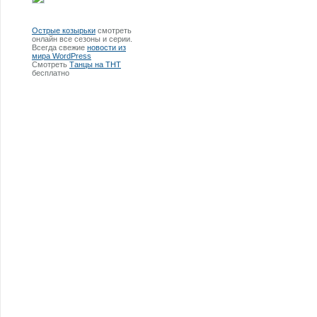
Острые козырьки
смотреть
онлайн все сезоны и серии.
Всегда свежие
новости из
мира WordPress
Смотреть
Танцы на ТНТ
бесплатно