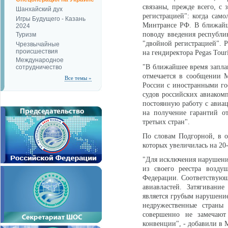
связаны, прежде всего, с
Шанхайский дух
регистрацией": когда сам
Игры Будущего - Казань
Минтрансе РФ. В ближайш
2024
поводу введения республик
Туризм
"двойной регистрацией". Р
Чрезвычайные
происшествия
на гендиректора Pegas Tou
Международное
"В ближайшее время запла
сотрудничество
отмечается в сообщении 
Все темы »
России с иностранными гос
судов российских авиакомп
постоянную работу с авиа
на получение гарантий о
третьих стран".
По словам Подгорной, в о
которых увеличилась на 20-
"Для исключения нарушени
из своего реестра возду
Федерации. Соответствующ
авиавластей. Затягивани
является грубым нарушение
недружественные страны
совершенно не замечаю
конвенции", - добавили в 