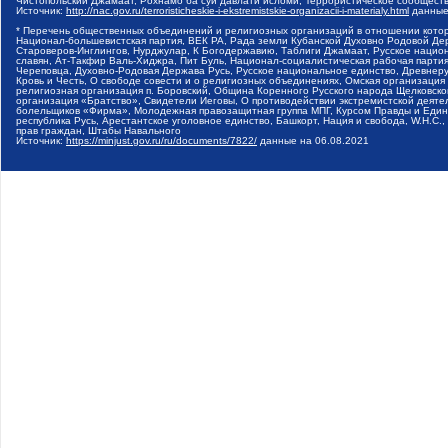
Чистопольский Джамаат, Рохнамо ба суи давлати исломи, Террористическое сообщест
Источник:
http://nac.gov.ru/terroristicheskie-i-ekstremistskie-organizacii-i-materialy.html
данные
* Перечень общественных объединений и религиозных организаций в отношении котор
Национал-большевистская партия, ВЕК РА, Рада земли Кубанской Духовно Родовой Де
Староверов-Инглингов, Нурджулар, К Богодержавию, Таблиги Джамаат, Русское наци
славян, Ат-Такфир Валь-Хиджра, Пит Буль, Национал-социалистическая рабочая парт
Череповца, Духовно-Родовая Держава Русь, Русское национальное единство, Древнер
Кровь и Честь, О свободе совести и о религиозных объединениях, Омская организаци
религиозная организация п. Боровский, Община Коренного Русского народа Щелковског
организация «Братство», Свидетели Иеговы, О противодействии экстремистской деяте
болельщиков «Фирма», Молодежная правозащитная группа МПГ, Курсом Правды и Единен
республика Русь, Арестантское уголовное единство, Башкорт, Нация и свобода, W.H.С
прав граждан, Штабы Навального
Источник:
https://minjust.gov.ru/ru/documents/7822/
данные на
06.08.2021