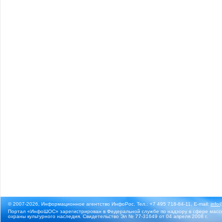
© 2007-2026, Информационное агентство ИнфоРос. Тел.: +7 495 718-84-11, E-mail:
info
Портал «ИнфоШОС» зарегистрирован в Федеральной службе по надзору в сфере массо
охраны культурного наследия. Свидетельство Эл № 77-31649 от 04 апреля 2008 г.