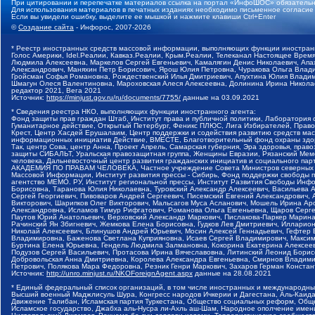
При цитировании и перепечатке материалов ссылка на портал «ИнфоШОС» обязательн
Для использования материалов в печатных изданиях необходимо письменное согласие
Если вы увидели ошибку, выделите ее мышкой и нажмите клавиши Ctrl+Enter
©
Создание сайта
- Инфорос, 2007-2026
* Реестр иностранных средств массовой информации, выполняющих функции иностранн
Голос Америки, Idel.Реалии, Кавказ.Реалии, Крым.Реалии, Телеканал Настоящее Время
Людмила Алексеевна, Маркелов Сергей Евгеньевич, Камалягин Денис Николаевич, Апах
Александрович, Маняхин Петр Борисович, Ярош Юлия Петровна, Чуракова Ольга Влади
Гройсман Софья Романовна, Рождественский Илья Дмитриевич, Апухтина Юлия Владимир
Шмагун Олеся Валентиновна, Мароховская Алеся Алексеевна, Долинина Ирина Никола
редактор 2021, Вега 2021
Источник:
https://minjust.gov.ru/ru/documents/7755/
данные на
03.09.2021
* Сведения реестра НКО, выполняющих функции иностранного агента:
Фонд защиты прав граждан Штаб, Институт права и публичной политики, Лаборатория
Гуманитарное действие, Открытый Петербург, Феникс ПЛЮС, Лига Избирателей, Правов
Крест, Центр Хасдей Ерушалаим, Центр поддержки и содействия развитию средств мас
информационных инициатив Действие, ВМЕСТЕ, Благотворительный фонд охраны здоров
Так, центр Сова, центр Анна, Проект Апрель, Самарская губерния, Эра здоровья, пр
защиты СИБАЛЬТ, Уральская правозащитная группа, Женщины Евразии, Рязанский Мемо
человека, Дальневосточный центр развития гражданских инициатив и социального пар
АКАДЕМИЯ ПО ПРАВАМ ЧЕЛОВЕКА, Частное учреждение Совета Министров северных стр
Массовой Информации, Институт развития прессы - Сибирь, Фонд поддержки свободы 
агентство МЕМО. РУ, Институт региональной прессы, Институт Развития Свободы Инф
Борисовна, Таранова Юлия Николаевна, Туровский Александр Алексеевич, Васильева 
Сергей Георгиевич, Пивоваров Андрей Сергеевич, Писемский Евгений Александрович,
Викторович, Шарипков Олег Викторович, Мальсагов Муса Асланович, Мошель Ирина Ар
Александровна, Исламов Тимур Рифгатович, Романова Ольга Евгеньевна, Щаров Серг
Паутов Юрий Анатольевич, Верховский Александр Маркович, Пислакова-Паркер Марина
Рачинский Ян Збигневич, Жемкова Елена Борисовна, Гудков Лев Дмитриевич, Иллари
Николай Алексеевич, Блинушов Андрей Юрьевич, Мосин Алексей Геннадьевич, Гефтер
Владимировна, Баженова Светлана Куприяновна, Исаев Сергей Владимирович, Максим
Буртина Елена Юрьевна, Гендель Людмила Залмановна, Кокорина Екатерина Алексеев
Подузов Сергей Васильевич, Протасова Ирина Вячеславовна, Литинский Леонид Борис
Добровольская Анна Дмитриевна, Королева Александра Евгеньевна, Смирнов Владими
Петрович, Полякова Мара Федоровна, Резник Генри Маркович, Захаров Герман Конста
Источник:
http://unro.minjust.ru/NKOForeignAgent.aspx
данные на
28.08.2021
* Единый федеральный список организаций, в том числе иностранных и международны
Высший военный Маджлисуль Шура, Конгресс народов Ичкерии и Дагестана, Аль-Каида, 
Движение Талибан, Исламская партия Туркестана, Общество социальных реформ, Общес
Исламское государство, Джабха аль-Нусра ли-Ахль аш-Шам, Народное ополчение имен