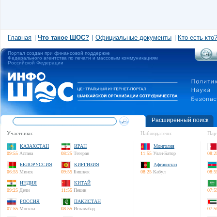
Главная
Что такое ШОС?
Официальные документы
Кто есть кто
Портал создан при финансовой поддержке
Федерального агентства по печати и массовым коммуникациям
Российской Федерации
Расширенный поиск
Участники:
Наблюдатели:
Пар
КАЗАХСТАН
ИРАН
Монголия
09:55
Астана
08:25
Тегеран
11:55
Улан-Батор
08:2
БЕЛОРУССИЯ
КИРГИЗИЯ
Афганистан
06:55
Минск
09:55
Бишкек
08:25
Кабул
08:5
ИНДИЯ
КИТАЙ
09:25
Дели
11:55
Пекин
07:5
РОССИЯ
ПАКИСТАН
07:55
Москва
08:55
Исламабад
07:5