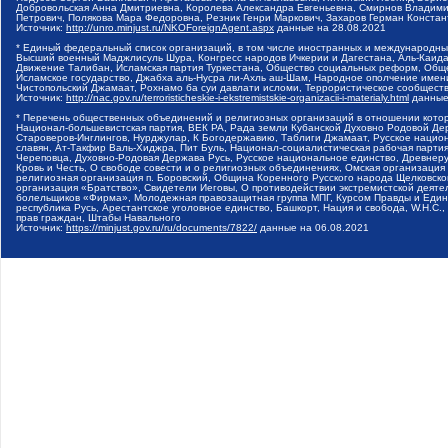
Добровольская Анна Дмитриевна, Королева Александра Евгеньевна, Смирнов Владими
Петрович, Полякова Мара Федоровна, Резник Генри Маркович, Захаров Герман Конста
Источник:
http://unro.minjust.ru/NKOForeignAgent.aspx
данные на
28.08.2021
* Единый федеральный список организаций, в том числе иностранных и международны
Высший военный Маджлисуль Шура, Конгресс народов Ичкерии и Дагестана, Аль-Каида, 
Движение Талибан, Исламская партия Туркестана, Общество социальных реформ, Общес
Исламское государство, Джабха аль-Нусра ли-Ахль аш-Шам, Народное ополчение имен
Чистопольский Джамаат, Рохнамо ба суи давлати исломи, Террористическое сообщест
Источник:
http://nac.gov.ru/terroristicheskie-i-ekstremistskie-organizacii-i-materialy.html
данные
* Перечень общественных объединений и религиозных организаций в отношении котор
Национал-большевистская партия, ВЕК РА, Рада земли Кубанской Духовно Родовой Де
Староверов-Инглингов, Нурджулар, К Богодержавию, Таблиги Джамаат, Русское наци
славян, Ат-Такфир Валь-Хиджра, Пит Буль, Национал-социалистическая рабочая парт
Череповца, Духовно-Родовая Держава Русь, Русское национальное единство, Древнер
Кровь и Честь, О свободе совести и о религиозных объединениях, Омская организаци
религиозная организация п. Боровский, Община Коренного Русского народа Щелковског
организация «Братство», Свидетели Иеговы, О противодействии экстремистской деяте
болельщиков «Фирма», Молодежная правозащитная группа МПГ, Курсом Правды и Единен
республика Русь, Арестантское уголовное единство, Башкорт, Нация и свобода, W.H.С
прав граждан, Штабы Навального
Источник:
https://minjust.gov.ru/ru/documents/7822/
данные на
06.08.2021