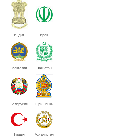
Индия
Иран
Монголия
Пакистан
Белорусия
Шри-Ланка
Турция
Афганистан