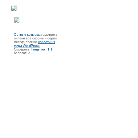
Острые козырьки
смотреть
онлайн все сезоны и серии.
Всегда свежие
новости из
мира WordPress
Смотреть
Танцы на ТНТ
бесплатно