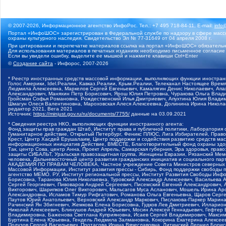
© 2007-2026, Информационное агентство ИнфоРос. Тел.: +7 495 718-84-11, E-mail:
info
Портал «ИнфоШОС» зарегистрирован в Федеральной службе по надзору в сфере массо
охраны культурного наследия. Свидетельство Эл № 77-31649 от 04 апреля 2008 г.
При цитировании и перепечатке материалов ссылка на портал «ИнфоШОС» обязательн
Для использования материалов в печатных изданиях необходимо письменное согласие
Если вы увидели ошибку, выделите ее мышкой и нажмите клавиши Ctrl+Enter
©
Создание сайта
- Инфорос, 2007-2026
* Реестр иностранных средств массовой информации, выполняющих функции иностранн
Голос Америки, Idel.Реалии, Кавказ.Реалии, Крым.Реалии, Телеканал Настоящее Время
Людмила Алексеевна, Маркелов Сергей Евгеньевич, Камалягин Денис Николаевич, Апах
Александрович, Маняхин Петр Борисович, Ярош Юлия Петровна, Чуракова Ольга Влади
Гройсман Софья Романовна, Рождественский Илья Дмитриевич, Апухтина Юлия Владимир
Шмагун Олеся Валентиновна, Мароховская Алеся Алексеевна, Долинина Ирина Никола
редактор 2021, Вега 2021
Источник:
https://minjust.gov.ru/ru/documents/7755/
данные на
03.09.2021
* Сведения реестра НКО, выполняющих функции иностранного агента:
Фонд защиты прав граждан Штаб, Институт права и публичной политики, Лаборатория
Гуманитарное действие, Открытый Петербург, Феникс ПЛЮС, Лига Избирателей, Правов
Крест, Центр Хасдей Ерушалаим, Центр поддержки и содействия развитию средств мас
информационных инициатив Действие, ВМЕСТЕ, Благотворительный фонд охраны здоров
Так, центр Сова, центр Анна, Проект Апрель, Самарская губерния, Эра здоровья, пр
защиты СИБАЛЬТ, Уральская правозащитная группа, Женщины Евразии, Рязанский Мемо
человека, Дальневосточный центр развития гражданских инициатив и социального пар
АКАДЕМИЯ ПО ПРАВАМ ЧЕЛОВЕКА, Частное учреждение Совета Министров северных стр
Массовой Информации, Институт развития прессы - Сибирь, Фонд поддержки свободы 
агентство МЕМО. РУ, Институт региональной прессы, Институт Развития Свободы Инф
Борисовна, Таранова Юлия Николаевна, Туровский Александр Алексеевич, Васильева 
Сергей Георгиевич, Пивоваров Андрей Сергеевич, Писемский Евгений Александрович,
Викторович, Шарипков Олег Викторович, Мальсагов Муса Асланович, Мошель Ирина Ар
Александровна, Исламов Тимур Рифгатович, Романова Ольга Евгеньевна, Щаров Серг
Паутов Юрий Анатольевич, Верховский Александр Маркович, Пислакова-Паркер Марина
Рачинский Ян Збигневич, Жемкова Елена Борисовна, Гудков Лев Дмитриевич, Иллари
Николай Алексеевич, Блинушов Андрей Юрьевич, Мосин Алексей Геннадьевич, Гефтер
Владимировна, Баженова Светлана Куприяновна, Исаев Сергей Владимирович, Максим
Буртина Елена Юрьевна, Гендель Людмила Залмановна, Кокорина Екатерина Алексеев
Подузов Сергей Васильевич, Протасова Ирина Вячеславовна, Литинский Леонид Борис