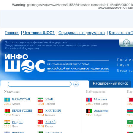
Warning
: getimagesize(/www/vhosts/115556/infoshos.ru/media/d41d8cd98f00b204e98
/www/vhosts/115556/i
Главная
Что такое ШОС?
Официальные документы
Кто есть кто
Портал создан при финансовой поддержке
Федерального агентства по печати и массовым коммуникациям
Российской Федерации
Расширенный поиск
Участники:
Наблюдатели:
Пар
КАЗАХСТАН
ИРАН
Монголия
20:51
Астана
19:21
Тегеран
22:51
Улан-Батор
19:2
БЕЛОРУССИЯ
КИРГИЗИЯ
Афганистан
17:51
Минск
20:51
Бишкек
19:21
Кабул
19:5
ИНДИЯ
КИТАЙ
20:21
Дели
22:51
Пекин
18:5