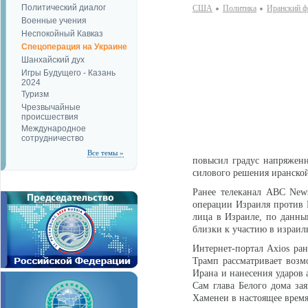
Политический диалог
США
Политика
Иранский ф
Военные учения
Неспокойный Кавказ
Спецоперация на Украине
Шанхайский дух
Игры Будущего - Казань
2024
Туризм
Чрезвычайные
происшествия
Международное
сотрудничество
Все темы »
повысил градус напряженн
силового решения иранско
Ранее телеканал ABC Ne
операции Израиля против 
лица в Израиле, по данны
близки к участию в израил
Интернет-портал Axios ра
Трамп рассматривает воз
Ирана и нанесения ударов
Сам глава Белого дома за
Хаменеи в настоящее время