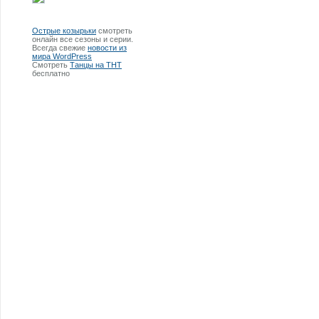
Острые козырьки
смотреть
онлайн все сезоны и серии.
Всегда свежие
новости из
мира WordPress
Смотреть
Танцы на ТНТ
бесплатно