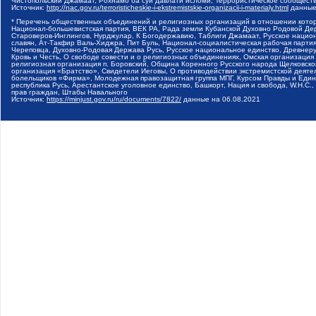
Чистопольский Джамаат, Рохнамо ба суи давлати исломи, Террористическое сообщест
Источник:
http://nac.gov.ru/terroristicheskie-i-ekstremistskie-organizacii-i-materialy.html
данные
* Перечень общественных объединений и религиозных организаций в отношении котор
Национал-большевистская партия, ВЕК РА, Рада земли Кубанской Духовно Родовой Де
Староверов-Инглингов, Нурджулар, К Богодержавию, Таблиги Джамаат, Русское наци
славян, Ат-Такфир Валь-Хиджра, Пит Буль, Национал-социалистическая рабочая парт
Череповца, Духовно-Родовая Держава Русь, Русское национальное единство, Древнер
Кровь и Честь, О свободе совести и о религиозных объединениях, Омская организаци
религиозная организация п. Боровский, Община Коренного Русского народа Щелковског
организация «Братство», Свидетели Иеговы, О противодействии экстремистской деяте
болельщиков «Фирма», Молодежная правозащитная группа МПГ, Курсом Правды и Единен
республика Русь, Арестантское уголовное единство, Башкорт, Нация и свобода, W.H.С
прав граждан, Штабы Навального
Источник:
https://minjust.gov.ru/ru/documents/7822/
данные на
06.08.2021