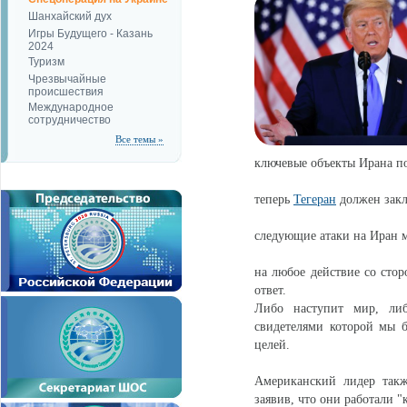
Шанхайский дух
Игры Будущего - Казань
2024
Туризм
Чрезвычайные
происшествия
Международное
сотрудничество
Все темы »
ключевые объекты Ирана п
теперь
Тегеран
должен закл
следующие атаки на Иран м
на любое действие со сто
ответ.
Либо наступит мир, либо
свидетелями которой мы б
целей.
Американский лидер такж
заявив, что они работали "