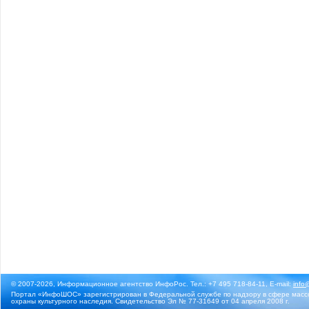
© 2007-2026, Информационное агентство ИнфоРос. Тел.: +7 495 718-84-11, E-mail:
info
Портал «ИнфоШОС» зарегистрирован в Федеральной службе по надзору в сфере массо
охраны культурного наследия. Свидетельство Эл № 77-31649 от 04 апреля 2008 г.