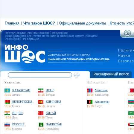
Главная
Что такое ШОС?
Официальные документы
Кто есть кто
Портал создан при финансовой поддержке
Федерального агентства по печати и массовым коммуникациям
Российской Федерации
Расширенный поиск
Участники:
Наблюдатели:
Пар
КАЗАХСТАН
ИРАН
Монголия
16:56
Астана
15:26
Тегеран
18:56
Улан-Батор
15:2
БЕЛОРУССИЯ
КИРГИЗИЯ
Афганистан
13:56
Минск
16:56
Бишкек
15:26
Кабул
15:5
ИНДИЯ
КИТАЙ
16:26
Дели
18:56
Пекин
14:5
РОССИЯ
ПАКИСТАН
14:56
Москва
15:56
Исламабад
14:5