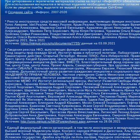
При цитировании и перепечатке материалов ссылка на портал «ИнфоШОС» обязательн
Для использования материалов в печатных изданиях необходимо письменное согласие
Если вы увидели ошибку, выделите ее мышкой и нажмите клавиши Ctrl+Enter
©
Создание сайта
- Инфорос, 2007-2026
* Реестр иностранных средств массовой информации, выполняющих функции иностранн
Голос Америки, Idel.Реалии, Кавказ.Реалии, Крым.Реалии, Телеканал Настоящее Время
Людмила Алексеевна, Маркелов Сергей Евгеньевич, Камалягин Денис Николаевич, Апах
Александрович, Маняхин Петр Борисович, Ярош Юлия Петровна, Чуракова Ольга Влади
Гройсман Софья Романовна, Рождественский Илья Дмитриевич, Апухтина Юлия Владимир
Шмагун Олеся Валентиновна, Мароховская Алеся Алексеевна, Долинина Ирина Никола
редактор 2021, Вега 2021
Источник:
https://minjust.gov.ru/ru/documents/7755/
данные на
03.09.2021
* Сведения реестра НКО, выполняющих функции иностранного агента:
Фонд защиты прав граждан Штаб, Институт права и публичной политики, Лаборатория
Гуманитарное действие, Открытый Петербург, Феникс ПЛЮС, Лига Избирателей, Правов
Крест, Центр Хасдей Ерушалаим, Центр поддержки и содействия развитию средств мас
информационных инициатив Действие, ВМЕСТЕ, Благотворительный фонд охраны здоров
Так, центр Сова, центр Анна, Проект Апрель, Самарская губерния, Эра здоровья, пр
защиты СИБАЛЬТ, Уральская правозащитная группа, Женщины Евразии, Рязанский Мемо
человека, Дальневосточный центр развития гражданских инициатив и социального пар
АКАДЕМИЯ ПО ПРАВАМ ЧЕЛОВЕКА, Частное учреждение Совета Министров северных стр
Массовой Информации, Институт развития прессы - Сибирь, Фонд поддержки свободы 
агентство МЕМО. РУ, Институт региональной прессы, Институт Развития Свободы Инф
Борисовна, Таранова Юлия Николаевна, Туровский Александр Алексеевич, Васильева 
Сергей Георгиевич, Пивоваров Андрей Сергеевич, Писемский Евгений Александрович,
Викторович, Шарипков Олег Викторович, Мальсагов Муса Асланович, Мошель Ирина Ар
Александровна, Исламов Тимур Рифгатович, Романова Ольга Евгеньевна, Щаров Серг
Паутов Юрий Анатольевич, Верховский Александр Маркович, Пислакова-Паркер Марина
Рачинский Ян Збигневич, Жемкова Елена Борисовна, Гудков Лев Дмитриевич, Иллари
Николай Алексеевич, Блинушов Андрей Юрьевич, Мосин Алексей Геннадьевич, Гефтер
Владимировна, Баженова Светлана Куприяновна, Исаев Сергей Владимирович, Максим
Буртина Елена Юрьевна, Гендель Людмила Залмановна, Кокорина Екатерина Алексеев
Подузов Сергей Васильевич, Протасова Ирина Вячеславовна, Литинский Леонид Борис
Добровольская Анна Дмитриевна, Королева Александра Евгеньевна, Смирнов Владими
Петрович, Полякова Мара Федоровна, Резник Генри Маркович, Захаров Герман Конста
Источник:
http://unro.minjust.ru/NKOForeignAgent.aspx
данные на
28.08.2021
* Единый федеральный список организаций, в том числе иностранных и международны
Высший военный Маджлисуль Шура, Конгресс народов Ичкерии и Дагестана, Аль-Каида, 
Движение Талибан, Исламская партия Туркестана, Общество социальных реформ, Общес
Исламское государство, Джабха аль-Нусра ли-Ахль аш-Шам, Народное ополчение имен