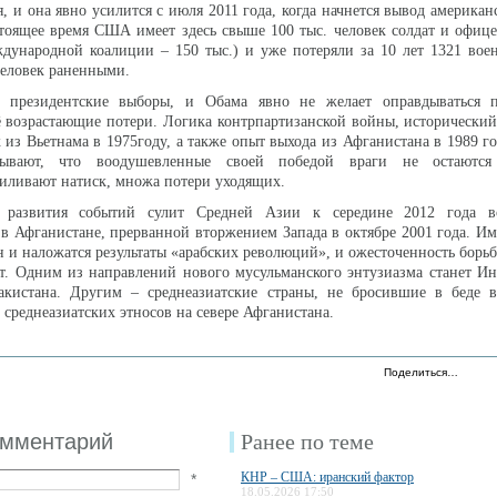
, и она явно усилится с июля 2011 года, когда начнется вывод американ
тоящее время США имеет здесь свыше 100 тыс. человек солдат и офице
дународной коалиции – 150 тыс.) и уже потеряли за 10 лет 1321 вое
человек раненными.
президентские выборы, и Обама явно не желает оправдываться 
ё возрастающие потери. Логика контрпартизанской войны, исторически
 из Вьетнама в 1975году, а также опыт выхода из Афганистана в 1989 го
зывают, что воодушевленные своей победой враги не остаются
силивают натиск, множа потери уходящих.
а развития событий сулит Средней Азии к середине 2012 года в
в Афганистане, прерванной вторжением Запада в октябре 2001 года. Им
н и наложатся результаты «арабских революций», и ожесточенность борь
ат. Одним из направлений нового мусульманского энтузиазма станет И
акистана. Другим – среднеазиатские страны, не бросившие в беде 
среднеазиатских этносов на севере Афганистана.
Поделиться…
омментарий
Ранее по теме
КНР – США: иранский фактор
*
18.05.2026 17:50