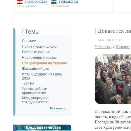
ТАДЖИКИСТАН
УЗБЕКИСТАН
23:53
Душанбе
23:53
Ташкент
Докатится л
Темы
24.03.2011 11:40
Санкции
Политический диалог
Узбекистан
Политика
Военные учения
Неспокойный Кавказ
Спецоперация на Украине
Шанхайский дух
Игры Будущего - Казань
2024
Туризм
Чрезвычайные
происшествия
Международное
сотрудничество
Все темы »
Ландшафтный фактор
понять, когда общие
Последние 20 лет э
свое культурно-исто