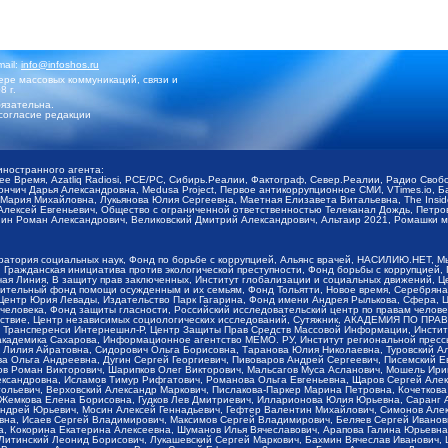
mail:
info@infoshos.ru
ре массовых коммуникаций, связи и
8 г.
язательна.
согласие редакции
иностранного агента:
щее Время, Azatliq Radiosi, PCE/PC, Сибирь.Реалии, Фактограф, Север.Реалии, Радио Св
ончич Дарья Александровна, Medusa Project, Первое антикоррупционное СМИ, VTimes.io, 
ария Михайловна, Лукьянова Юлия Сергеевна, Маетная Елизавета Витальевна, The Insid
ексей Евгеньевич, Общество с ограниченной ответственностью Телеканал Дождь, Петров 
н Роман Александрович, Великовский Дмитрий Александрович, Альтаир 2021, Ромашки мо
оратория социальных наук, Фонд по борьбе с коррупцией, Альянс врачей, НАСИЛИЮ.НЕТ, 
Гражданская инициатива против экологической преступности, Фонд борьбы с коррупцией,
чая Линия, В защиту прав заключенных, Институт глобализации и социальных движений,
тельный фонд помощи осужденным и их семьям, Фонд Тольятти, Новое время, Серебряная т
Центр Юрия Левады, Издательство Парк Гагарина, Фонд имени Андрея Рылькова, Сфера, 
еловека, Фонд защиты гласности, Российский исследовательский центр по правам челове
йствие, Центр независимых социологических исследований, Сутяжник, АКАДЕМИЯ ПО ПР
р Трансперенси Интернешнл-Р, Центр Защиты Прав Средств Массовой Информации, Институ
 академика Сахарова, Информационное агентство МЕМО. РУ, Институт региональной пресс
Лилия Айратовна, Сидорович Ольга Борисовна, Таранова Юлия Николаевна, Туровский Ал
а Ольга Андреевна, Дугин Сергей Георгиевич, Пивоваров Андрей Сергеевич, Писемский Е
в Роман Викторович, Шарипков Олег Викторович, Мальсагов Муса Асланович, Мошель Ири
ександровна, Исламов Тимур Рифгатович, Романова Ольга Евгеньевна, Щаров Сергей Але
льевич, Верховский Александр Маркович, Пислакова-Паркер Марина Петровна, Кочеткова
, Жемкова Елена Борисовна, Гудков Лев Дмитриевич, Илларионова Юлия Юрьевна, Саранг
Андрей Юрьевич, Мосин Алексей Геннадьевич, Гефтер Валентин Михайлович, Симонов Але
а, Исаев Сергей Владимирович, Максимов Сергей Владимирович, Беляев Сергей Иванович
 Кокорина Екатерина Алексеевна, Шуманов Илья Вячеславович, Арапова Галина Юрьевна
Литинский Леонид Борисович, Лукашевский Сергей Маркович, Бахмин Вячеслав Иванович,