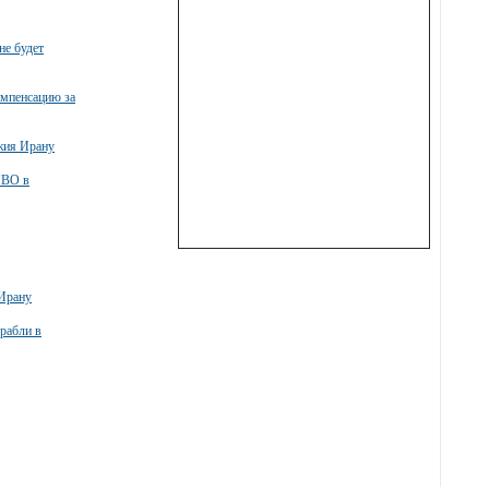
не будет
омпенсацию за
ужия Ирану
ПВО в
 Ирану
рабли в