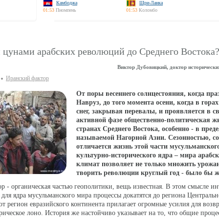
Камбоджа
Шри-Ланка
01:53
Пномпень
01:53
Коломбо
и цунами арабских революций до Среднего Востока
Виктор Дубовицкий, доктор исторически
Иранский фактор
От поры весеннего солнцестояния, когда пра
Навруз, до того момента осени, когда в гора
снег, закрывая перевалы, и проявляется в с
активной фазе общественно-политическая ж
странах Среднего Востока, особенно - в пред
называемой Нагорной Азии. Сезонностью, со
отличается жизнь этой части мусульманского
культурно-исторического ядра – мира арабско
климат позволяет не только множить урожаи
творить революции круглый год - было бы ж
 - органическая частью геополитики, вещь известная. В этом смысле ин
 для ядра мусульманского мира процессы докатятся до региона Централь
тот регион евразийского континента прилагает огромные усилия для возв
рическое лоно. История же настойчиво указывает на то, что общие проце