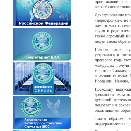
происходящие в осн
всех её составляющи
Декларирование при
«перестройки», не 
памяти масс населе
групп и родо-племе
также огромный ин
нефти вновь обрете
Помимо потока вер
устремился и пото
прошлого года это
жаждущих получить
только из Таджикис
в духовных вузах 
Иордании, Йемене, 
Поскольку выпуск
должности имам-хот
духовной деятельн
помогает им сохран
оплатившими образ
Таким образом, г
поддерживается на 