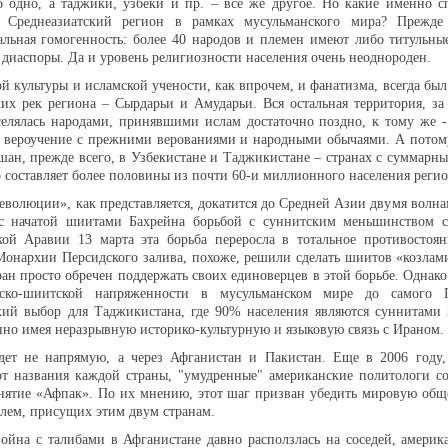
о одно, а таджики, узбеки и пр. – всё же другое. Но какие именно 
 Среднеазиатский регион в рамках мусульманского мира? Прежде 
альная гомогенность: более 40 народов и племен имеют либо титульные
диаспоры. Да и уровень религиозности населения очень неоднороден.
й культуры и исламской учености, как впрочем, и фанатизма, всегда бы
их рек региона – Сырдарьи и Амударьи. Вся остальная территория, з
селялась народами, принявшими ислам достаточно поздно, к тому же 
 вероучение с прежними верованиями и народными обычаями. А потом
шан, прежде всего, в Узбекистане и Таджикистане – странах с суммарн
о составляет более половины из почти 60-и миллионного населения регио
еволюции», как представляется, докатится до Средней Азии двумя волна
 с начатой шиитами Бахрейна борьбой с суннитским меньшинством с
кой Аравии 13 марта эта борьба переросла в тотальное противостоя
Монархии Персидского залива, похоже, решили сделать шиитов «козла
ран просто обречен поддержать своих единоверцев в этой борьбе. Однако
тско-шиитской напряженности в мусульманском мире до самого 
гкий выбор для Таджикистана, где 90% населения являются суннитами
нно имея неразрывную историко-культурную и языковую связь с Ираном.
дет не напрямую, а через Афганистан и Пакистан. Еще в 2006 году,
от названия каждой страны, "умудренные" американские политологи с
нятие «Афпак». По их мнению, этот шаг призван убедить мировую общ
лем, присущих этим двум странам.
война с талибами в Афганистане давно расползлась на соседей, амери