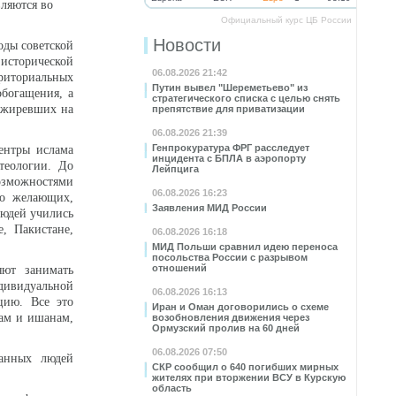
ляются во
Официальный курс ЦБ России
Новости
оды советской
 исторической
06.08.2026 21:42
рриториальных
Путин вывел "Шереметьево" из
обогащения, а
стратегического списка с целью снять
азжиревших на
препятствие для приватизации
06.08.2026 21:39
Генпрокуратура ФРГ расследует
ентры ислама
инцидента с БПЛА в аэропорту
теологии. До
Лейпцига
озможностями
06.08.2026 16:23
ло желающих,
Заявления МИД России
людей учились
, Пакистане,
06.08.2026 16:18
МИД Польши сравнил идею переноса
посольства России с разрывом
отношений
яют занимать
ндивидуальной
06.08.2026 16:13
цию. Все это
Иран и Оман договорились о схеме
хам и ишанам,
возобновления движения через
Ормузский пролив на 60 дней
06.08.2026 07:50
ванных людей
СКР сообщил о 640 погибших мирных
жителях при вторжении ВСУ в Курскую
область