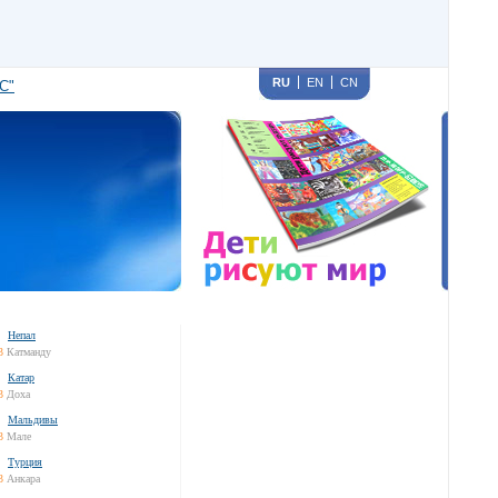
RU
EN
CN
С"
Непал
3
Катманду
Катар
3
Доха
Мальдивы
3
Мале
Турция
3
Анкара