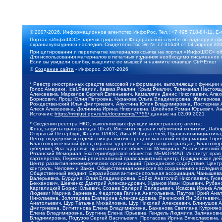
© 2007-2026, Информационное агентство ИнфоРос. Тел.: +7 495 718-84-11, E-
Портал «ИнфоШОС» зарегистрирован в Федеральной службе по надзору в сфе
охраны культурного наследия. Свидетельство Эл № 77-31649 от 04 апреля 200
При цитировании и перепечатке материалов ссылка на портал «ИнфоШОС» об
Для использования материалов в печатных изданиях необходимо письменное 
Если вы увидели ошибку, выделите ее мышкой и нажмите клавиши Ctrl+Enter
©
Создание сайта
- Инфорос, 2007-2026
* Реестр иностранных средств массовой информации, выполняющих функции 
Голос Америки, Idel.Реалии, Кавказ.Реалии, Крым.Реалии, Телеканал Настоя
Алексеевна, Маркелов Сергей Евгеньевич, Камалягин Денис Николаевич, Апах
Борисович, Ярош Юлия Петровна, Чуракова Ольга Владимировна, Железнова М
Рождественский Илья Дмитриевич, Апухтина Юлия Владимировна, Постернак Ал
Алеся Алексеевна, Долинина Ирина Николаевна, Шлейнов Роман Юрьевич, Ани
Источник:
https://minjust.gov.ru/ru/documents/7755/
данные на
03.09.2021
* Сведения реестра НКО, выполняющих функции иностранного агента:
Фонд защиты прав граждан Штаб, Институт права и публичной политики, Лаб
Открытый Петербург, Феникс ПЛЮС, Лига Избирателей, Правовая инициатива, 
Центр поддержки и содействия развитию средств массовой информации, Горя
Благотворительный фонд охраны здоровья и защиты прав граждан, Благотвори
губерния, Эра здоровья, правозащитное общество Мемориал, Аналитический 
Рязанский Мемориал, Екатеринбургское общество МЕМОРИАЛ, Институт прав ч
партнерства, Пермский региональный правозащитный центр, Гражданское де
Центр развития некоммерческих организаций, Гражданское содействие, Цент
контроль, Человек и Закон, Общественная комиссия по сохранению наследия
Общественный вердикт, Евразийская антимонопольная ассоциация, Чанышева 
Валерьевна, Бурдина Юлия Владимировна, Бойко Анатолий Николаевич, Гусев
Бекханович, Шевченко Дмитрий Александрович, Жданов Иван Юрьевич, Рубано
Каргалицкий Борис Юльевич, Созаев Валерий Валерьевич, Исакова Ирина Ал
Людевиг Марина Зариевна, Федотова Галина Анатольевна, Паутов Юрий Анато
Николаевна, Золотарева Екатерина Александровна, Рачинский Ян Збигневич
Анатольевич, Щур Татьяна Михайловна, Щур Николай Алексеевич, Блинушов 
Дмитриевна, Вититинова Елена Владимировна, Баженова Светлана Куприяновн
Елена Владимировна, Буртина Елена Юрьевна, Гендель Людмила Залмановна,
Владимировна, Подузов Сергей Васильевич, Протасова Ирина Вячеславовна, 