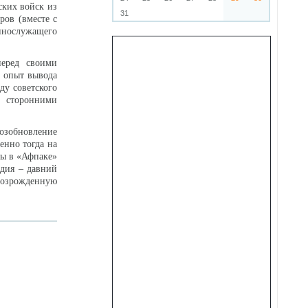
ских войск из
31
ров (вместе с
ннослужащего
перед своими
й опыт вывода
ду советского
 сторонними
озобновление
енно тогда на
бы в «Афпаке»
ндия – давний
возрожденную