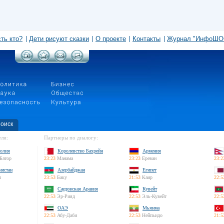
сть кто?
Дети рисуют сказки
О проекте
Контакты
Журнал "ИнфоШО
оиск
ли:
Партнеры по диалогу:
олия
Королевство Бахрейн
Армения
Батор
23:23
Манама
23:23
Ереван
23:2
нистан
Азербайджан
Египет
л
23:53
Баку
21:53
Каир
22:5
Саудовская Аравия
Кувейт
22:53
Эр-Рияд
22:53
Эль-Кувейт
22:5
ОАЭ
Мьянма
22:53
Абу-Даби
22:53
Нейпьидо
21:5