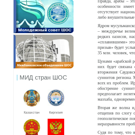
Правда, арабы – эт
особенности имеет
отсутствует национ
либо внушительные 
Ядром мусульманско
– междуречье велик
редких оазисов, на
«сплавившими» это
призыв» будет услы
35 млн. человек, чт
Цунами «арабской р
них будет связана
вторжения Саудовс
МИД стран ШОС
суннитов региона. 
всех их проблем. И
обострение сунни
предполагает неле
мазхаба, одновреме
Вторая же волна и
Казахстан
Киргизия
отщепив по слогу 
геополитическое по
неразрывности проб
Судя по тому, что 