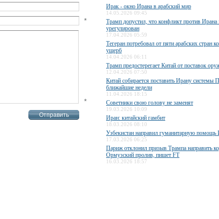
Ирак - окно Ирана в арабский мир
14.05.2026 09:45
*
Трамп допустил, что конфликт против Ирана 
урегулирован
17.04.2026 05:59
Тегеран потребовал от пяти арабских стран к
ущерб
14.04.2026 06:11
Трамп предостерегает Китай от поставок ор
12.04.2026 07:50
Китай собирается поставить Ирану системы 
ближайшие недели
11.04.2026 18:15
*
Советники свою голову не заменят
19.03.2026 10:09
Иран: китайский гамбит
18.03.2026 08:10
Узбекистан направил гуманитарную помощь
17.03.2026 06:25
Париж отклонил призыв Трампа направить ко
Ормузский пролив, пишет FT
16.03.2026 18:57