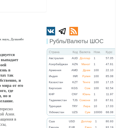
?
х наук, Душанбе
Рубль/Валюты ШОС
Страна
Код
Валюта
Ном.
Курс
зднуется
Австралия
AUD
Доллар
1
57.05
х выпадает
Азербайджан
AZN
Манат
1
47.61
воей
изнь в
Армения
AMD
Драм
100
22.10
елах так
Индия
INR
Рупия
100
85.08
бственно, и
Казахстан
KZT
Тенге
100
17.15
 мира от его
Киргизия
KGS
Сом
100
92.54
го, где
КНР
CNY
Юань
1
11.97
, но и
Таджикистан
TJS
Сомони
10
87.61
елание.
Турецкая
TRY
Лира
10
17.03
тересно
Узбекистан
UZS
Сум
10000
68.08
ной Азии.
ращения в
Cша
USD
Доллар
1
80.93
ссы,
Eвропа
EUR
Евро
1
93.19