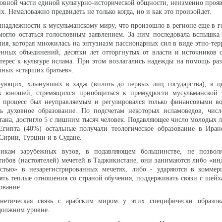
овной части единой культурно-исторической общности, неизменно прояв
х. Немаловажно предвидеть не только когда, но и как это произойдет.
надлежности к мусульманскому миру, что произошло в регионе еще в г
могло остаться голословным заявлением. За ним последовала вспышка
ния, которая множилась на энтузиазм пассионарных сил в виде этно-те
нных объединений, десятки лет отторгнутых от власти и источников 
терес к культуре ислама. При этом возлагались надежды на помощь р
нных «старших братьев».
ующих, хлынувших в хадж (вплоть до первых лиц государства), в ц
к юношей, стремящихся приобщиться к премудрости мусульманской 
т процесс был неуправляемым и регулировался только финансовыми в
 духовное образование. По подсчетам некоторых исламоведов, чис
тана, достигло 5 с лишним тысяч человек. Подавляющее число молодых 
Египта (40%) остальные получали теологическое образование в Иране
Сирии, Турции и в Судане.
никам зарубежных вузов, в подавляющем большинстве, не позвол
ибов (настоятелей) мечетей в Таджикистане, они занимаются либо «и
остью» в незарегистрированных мечетях, либо - ударяются в коммер
ять теплые отношения со страной обучения, поддерживать связи с шей
ование.
енетическая связь с арабским миром у этих специфически образо
должном уровне.