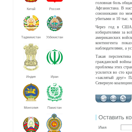
головная боль общая
Афганистана. В нас
Китай
Россия
союзниками по меж
убитыми и 10 тыс. 
Через год в США 
избирателями за вс
Таджикистан
Узбекистан
американских войск
контингента пока
наблюдателями, а у
Такая перспектив
гражданской войны 
проблемы этих стра
усилится во сто кр
Индия
Иран
«заклятый друг» П
Северную коалицию 
Монголия
Пакистан
Оставить к
Имя