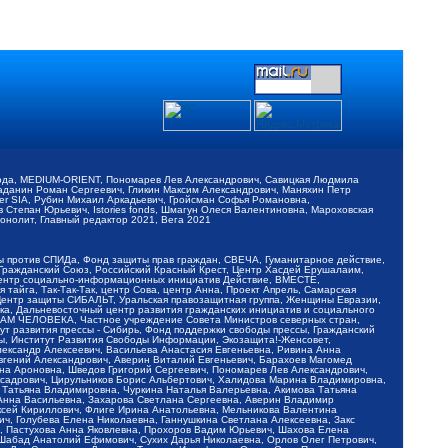
обода, MEDIUM-ORIENT, Пономарев Лев Александрович, Савицкая Людмила
Баданин Роман Сергеевич, Гликин Максим Александрович, Маняхин Петр
er SIA, Рубин Михаил Аркадьевич, Гройсман Софья Романовна,
Степан Юрьевич, Istories fonds, Шмагун Олеся Валентиновна, Мароховская
нолит, Главный редактор 2021, Вега 2021
Мы против СПИДа, Фонд защиты прав граждан, СВЕЧА, Гуманитарное действие,
 Гражданский Союз, Российский Красный Крест, Центр Хасдей Ерушалаим,
 Центр социально-информационных инициатив Действие, ВМЕСТЕ,
айга, Так-Так-Так, центр Сова, центр Анна, Проект Апрель, Самарская
Центр защиты СИБАЛЬТ, Уральская правозащитная группа, Женщины Евразии,
ка, Дальневосточный центр развития гражданских инициатив и социального
АВАМ ЧЕЛОВЕКА, Частное учреждение Совета Министров северных стран,
т развития прессы - Сибирь, Фонд поддержки свободы прессы, Гражданский
ы, Институт Развития Свободы Информации, Экозащита!-Женсовет,
ександр Алексеевич, Васильева Анастасия Евгеньевна, Ривина Анна
вгений Александрович, Аверин Виталий Евгеньевич, Барахоев Магомед
на Ароновна, Шведов Григорий Сергеевич, Пономарев Лев Александрович,
ксадрович, Цирульников Борис Альбертович, Халидова Марина Владимировна,
 Татьяна Владимировна, Чуркина Наталья Валерьевна, Акимова Татьяна
 Анна Васильевна, Захарова Светлана Сергеевна, Аверин Владимир
ксей Кириллович, Флиге Ирина Анатольевна, Мельникова Валентина
, Голубева Елена Николаевна, Ганнушкина Светлана Алексеевна, Закс
, Пастухова Анна Яковлевна, Прохоров Вадим Юрьевич, Шахова Елена
 Шабад Анатолий Ефимович, Сухих Дарья Николаевна, Орлов Олег Петрович,