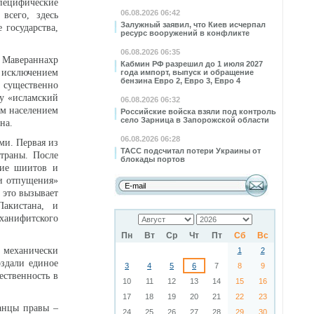
специфические
06.08.2026 06:42
всего, здесь
Залужный заявил, что Киев исчерпал
 государства,
ресурс вооружений в конфликте
06.08.2026 06:35
л Мавераннахр
Кабмин РФ разрешил до 1 июля 2027
а исключением
года импорт, выпуск и обращение
бензина Евро 2, Евро 3, Евро 4
- существенно
у «исламский
06.08.2026 06:32
ым населением
Российские войска взяли под контроль
село Зарница в Запорожской области
на.
06.08.2026 06:28
ми. Первая из
ТАСС подсчитал потери Украины от
траны. После
блокады портов
ние шиитов и
ми отпущения»
 это вызывает
Пакистана, и
 ханифитского
Пн
Вт
Ср
Чт
Пт
Сб
Вс
 механически
1
2
оздали единое
3
4
5
6
7
8
9
ественность в
10
11
12
13
14
15
16
17
18
19
20
21
22
23
канцы правы –
24
25
26
27
28
29
30