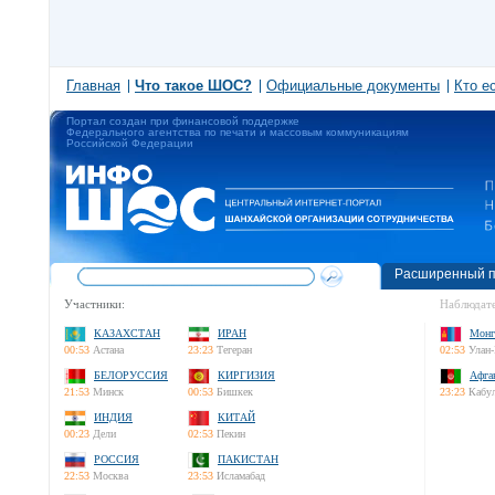
Главная
Что такое ШОС?
Официальные документы
Кто е
Портал создан при финансовой поддержке
Федерального агентства по печати и массовым коммуникациям
Российской Федерации
Расширенный п
Участники:
Наблюдате
КАЗАХСТАН
ИРАН
Монг
00:53
Астана
23:23
Тегеран
02:53
Улан-
БЕЛОРУССИЯ
КИРГИЗИЯ
Афга
21:53
Минск
00:53
Бишкек
23:23
Кабу
ИНДИЯ
КИТАЙ
00:23
Дели
02:53
Пекин
РОССИЯ
ПАКИСТАН
22:53
Москва
23:53
Исламабад