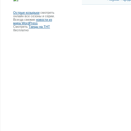
Острые козырьки
смотреть
онлайн все сезоны и серии.
Всегда свежие
новости из
мира WordPress
Смотреть
Танцы на ТНТ
бесплатно