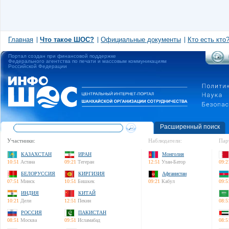
Главная
Что такое ШОС?
Официальные документы
Кто есть кто
Портал создан при финансовой поддержке
Федерального агентства по печати и массовым коммуникациям
Российской Федерации
Расширенный поиск
Участники:
Наблюдатели:
Пар
КАЗАХСТАН
ИРАН
Монголия
10:51
Астана
09:21
Тегеран
12:51
Улан-Батор
09:2
БЕЛОРУССИЯ
КИРГИЗИЯ
Афганистан
07:51
Минск
10:51
Бишкек
09:21
Кабул
09:5
ИНДИЯ
КИТАЙ
10:21
Дели
12:51
Пекин
08:5
РОССИЯ
ПАКИСТАН
08:51
Москва
09:51
Исламабад
08:5