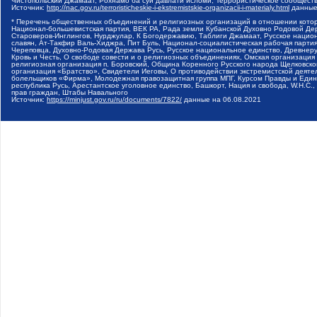
Чистопольский Джамаат, Рохнамо ба суи давлати исломи, Террористическое сообщест
Источник:
http://nac.gov.ru/terroristicheskie-i-ekstremistskie-organizacii-i-materialy.html
данные
* Перечень общественных объединений и религиозных организаций в отношении котор
Национал-большевистская партия, ВЕК РА, Рада земли Кубанской Духовно Родовой Де
Староверов-Инглингов, Нурджулар, К Богодержавию, Таблиги Джамаат, Русское наци
славян, Ат-Такфир Валь-Хиджра, Пит Буль, Национал-социалистическая рабочая парт
Череповца, Духовно-Родовая Держава Русь, Русское национальное единство, Древнер
Кровь и Честь, О свободе совести и о религиозных объединениях, Омская организаци
религиозная организация п. Боровский, Община Коренного Русского народа Щелковског
организация «Братство», Свидетели Иеговы, О противодействии экстремистской деяте
болельщиков «Фирма», Молодежная правозащитная группа МПГ, Курсом Правды и Единен
республика Русь, Арестантское уголовное единство, Башкорт, Нация и свобода, W.H.С
прав граждан, Штабы Навального
Источник:
https://minjust.gov.ru/ru/documents/7822/
данные на
06.08.2021