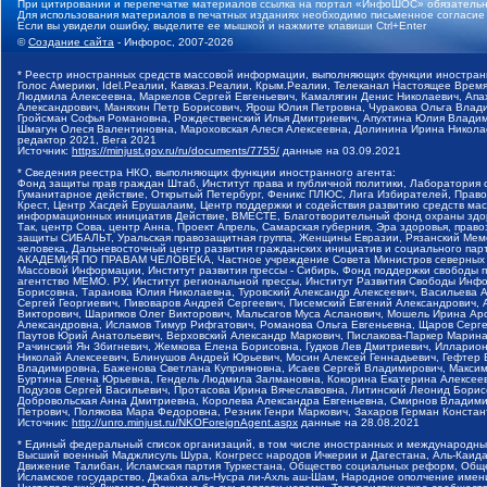
При цитировании и перепечатке материалов ссылка на портал «ИнфоШОС» обязательн
Для использования материалов в печатных изданиях необходимо письменное согласие
Если вы увидели ошибку, выделите ее мышкой и нажмите клавиши Ctrl+Enter
©
Создание сайта
- Инфорос, 2007-2026
* Реестр иностранных средств массовой информации, выполняющих функции иностранн
Голос Америки, Idel.Реалии, Кавказ.Реалии, Крым.Реалии, Телеканал Настоящее Время
Людмила Алексеевна, Маркелов Сергей Евгеньевич, Камалягин Денис Николаевич, Апах
Александрович, Маняхин Петр Борисович, Ярош Юлия Петровна, Чуракова Ольга Влади
Гройсман Софья Романовна, Рождественский Илья Дмитриевич, Апухтина Юлия Владимир
Шмагун Олеся Валентиновна, Мароховская Алеся Алексеевна, Долинина Ирина Никола
редактор 2021, Вега 2021
Источник:
https://minjust.gov.ru/ru/documents/7755/
данные на
03.09.2021
* Сведения реестра НКО, выполняющих функции иностранного агента:
Фонд защиты прав граждан Штаб, Институт права и публичной политики, Лаборатория
Гуманитарное действие, Открытый Петербург, Феникс ПЛЮС, Лига Избирателей, Правов
Крест, Центр Хасдей Ерушалаим, Центр поддержки и содействия развитию средств мас
информационных инициатив Действие, ВМЕСТЕ, Благотворительный фонд охраны здоров
Так, центр Сова, центр Анна, Проект Апрель, Самарская губерния, Эра здоровья, пр
защиты СИБАЛЬТ, Уральская правозащитная группа, Женщины Евразии, Рязанский Мемо
человека, Дальневосточный центр развития гражданских инициатив и социального пар
АКАДЕМИЯ ПО ПРАВАМ ЧЕЛОВЕКА, Частное учреждение Совета Министров северных стр
Массовой Информации, Институт развития прессы - Сибирь, Фонд поддержки свободы 
агентство МЕМО. РУ, Институт региональной прессы, Институт Развития Свободы Инф
Борисовна, Таранова Юлия Николаевна, Туровский Александр Алексеевич, Васильева 
Сергей Георгиевич, Пивоваров Андрей Сергеевич, Писемский Евгений Александрович,
Викторович, Шарипков Олег Викторович, Мальсагов Муса Асланович, Мошель Ирина Ар
Александровна, Исламов Тимур Рифгатович, Романова Ольга Евгеньевна, Щаров Серг
Паутов Юрий Анатольевич, Верховский Александр Маркович, Пислакова-Паркер Марина
Рачинский Ян Збигневич, Жемкова Елена Борисовна, Гудков Лев Дмитриевич, Иллари
Николай Алексеевич, Блинушов Андрей Юрьевич, Мосин Алексей Геннадьевич, Гефтер
Владимировна, Баженова Светлана Куприяновна, Исаев Сергей Владимирович, Максим
Буртина Елена Юрьевна, Гендель Людмила Залмановна, Кокорина Екатерина Алексеев
Подузов Сергей Васильевич, Протасова Ирина Вячеславовна, Литинский Леонид Борис
Добровольская Анна Дмитриевна, Королева Александра Евгеньевна, Смирнов Владими
Петрович, Полякова Мара Федоровна, Резник Генри Маркович, Захаров Герман Конста
Источник:
http://unro.minjust.ru/NKOForeignAgent.aspx
данные на
28.08.2021
* Единый федеральный список организаций, в том числе иностранных и международны
Высший военный Маджлисуль Шура, Конгресс народов Ичкерии и Дагестана, Аль-Каида, 
Движение Талибан, Исламская партия Туркестана, Общество социальных реформ, Общес
Исламское государство, Джабха аль-Нусра ли-Ахль аш-Шам, Народное ополчение имен