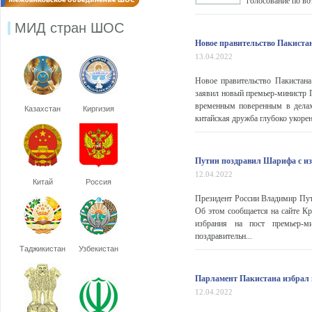
голосование по во
МИД стран ШОС
Новое правительство Пакиста
13.04.2022
Новое правительство Пакистан
заявил новый премьер-министр П
временным поверенным в делах
Казахстан
Киргизия
китайская дружба глубоко укорени
Путин поздравил Шарифа с и
12.04.2022
Китай
Россия
Президент России Владимир Пут
Об этом сообщается на сайте К
избрания на пост премьер-м
поздравительн...
Таджикистан
Узбекистан
Парламент Пакистана избрал 
12.04.2022