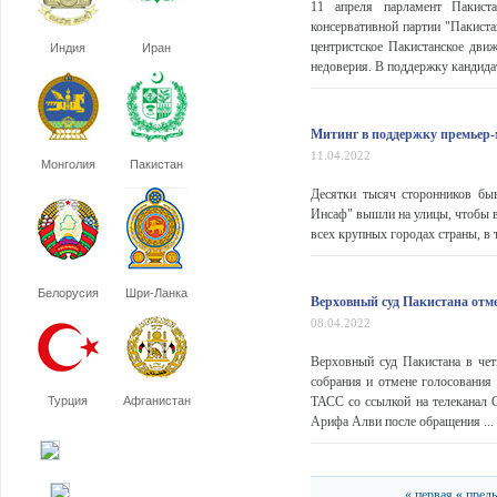
11 апреля парламент Пакиста
консервативной партии "Пакист
центристское Пакистанское движ
Индия
Иран
недоверия. В поддержку кандида
Митинг в поддержку премьер-
11.04.2022
Монголия
Пакистан
Десятки тысяч сторонников бы
Инсаф" вышли на улицы, чтобы 
всех крупных городах страны, в т
Белорусия
Шри-Ланка
Верховный суд Пакистана отм
08.04.2022
Верховный суд Пакистана в чет
собрания и отмене голосования
Турция
Афганистан
ТАСС со ссылкой на телеканал 
Арифа Алви после обращения ...
« первая
« пред