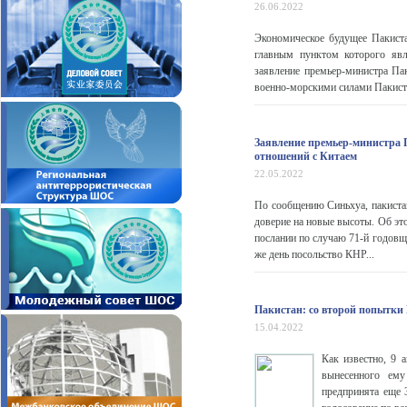
26.06.2022
Экономическое будущее Пакиста
главным пунктом которого явл
заявление премьер-министра Па
военно-морскими силами Пакиста
Заявление премьер-министра 
отношений с Китаем
22.05.2022
По сообщению Синьхуа, пакистан
доверие на новые высоты. Об э
послании по случаю 71-й годов
же день посольство КНР...
Пакистан: со второй попытки
15.04.2022
Как известно, 9 
вынесенного ем
предпринята еще 