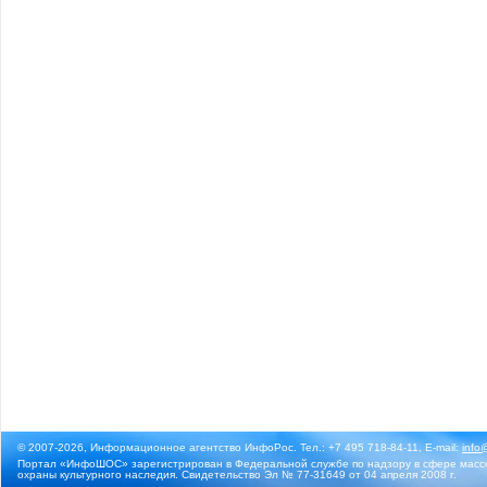
© 2007-2026, Информационное агентство ИнфоРос. Тел.: +7 495 718-84-11, E-mail:
info
Портал «ИнфоШОС» зарегистрирован в Федеральной службе по надзору в сфере массо
охраны культурного наследия. Свидетельство Эл № 77-31649 от 04 апреля 2008 г.