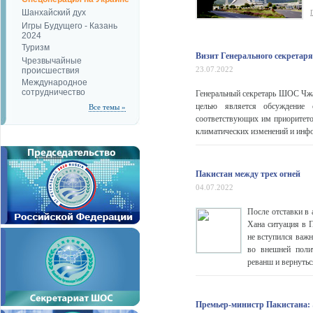
Шанхайский дух
Игры Будущего - Казань
2024
Туризм
Визит Генерального секретар
Чрезвычайные
23.07.2022
происшествия
Международное
сотрудничество
Генеральный секретарь ШОС Чж
целью является обсуждение 
Все темы »
соответствующих им приоритетов
климатических изменений и инфо
Пакистан между трех огней
04.07.2022
После отставки в
Хана ситуация в 
не вступился важ
во внешней поли
реванш и вернутьс
Премьер-министр Пакистана: 