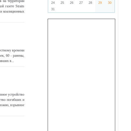
в на территории
24
25
26
27
28
29
30
 газете Straits
31
ли коалиционных
местному времени
ек, 60 - ранены,
вших в...
ывное устройство
ство погибших и
можно, взрывное