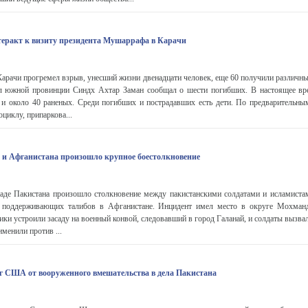
еракт к визиту президента Мушаррафа в Карачи
Карачи прогремел взрыв, унесший жизни двенадцати человек, еще 60 получили различны
л южной провинции Синдх Ахтар Заман сообщал о шести погибших. В настоящее вр
 и около 40 раненых. Среди погибших и пострадавших есть дети. По предварительн
циклу, припаркова...
 и Афганистана произошло крупное боестолкновение
ападе Пакистана произошло столкновение между пакистанскими солдатами и исламиста
 поддерживающих талибов в Афганистане. Инцидент имел место в округе Мохманд
ики устроили засаду на военный конвой, следовавший в город Галанай, и солдаты вызва
менили против ...
 США от вооруженного вмешательства в дела Пакистана