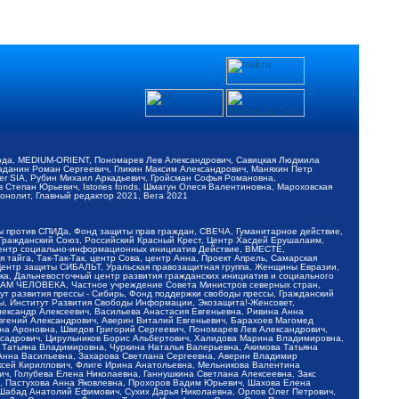
обода, MEDIUM-ORIENT, Пономарев Лев Александрович, Савицкая Людмила
Баданин Роман Сергеевич, Гликин Максим Александрович, Маняхин Петр
er SIA, Рубин Михаил Аркадьевич, Гройсман Софья Романовна,
Степан Юрьевич, Istories fonds, Шмагун Олеся Валентиновна, Мароховская
нолит, Главный редактор 2021, Вега 2021
Мы против СПИДа, Фонд защиты прав граждан, СВЕЧА, Гуманитарное действие,
 Гражданский Союз, Российский Красный Крест, Центр Хасдей Ерушалаим,
 Центр социально-информационных инициатив Действие, ВМЕСТЕ,
айга, Так-Так-Так, центр Сова, центр Анна, Проект Апрель, Самарская
Центр защиты СИБАЛЬТ, Уральская правозащитная группа, Женщины Евразии,
ка, Дальневосточный центр развития гражданских инициатив и социального
АВАМ ЧЕЛОВЕКА, Частное учреждение Совета Министров северных стран,
т развития прессы - Сибирь, Фонд поддержки свободы прессы, Гражданский
ы, Институт Развития Свободы Информации, Экозащита!-Женсовет,
ександр Алексеевич, Васильева Анастасия Евгеньевна, Ривина Анна
вгений Александрович, Аверин Виталий Евгеньевич, Барахоев Магомед
на Ароновна, Шведов Григорий Сергеевич, Пономарев Лев Александрович,
ксадрович, Цирульников Борис Альбертович, Халидова Марина Владимировна,
 Татьяна Владимировна, Чуркина Наталья Валерьевна, Акимова Татьяна
 Анна Васильевна, Захарова Светлана Сергеевна, Аверин Владимир
ксей Кириллович, Флиге Ирина Анатольевна, Мельникова Валентина
, Голубева Елена Николаевна, Ганнушкина Светлана Алексеевна, Закс
, Пастухова Анна Яковлевна, Прохоров Вадим Юрьевич, Шахова Елена
 Шабад Анатолий Ефимович, Сухих Дарья Николаевна, Орлов Олег Петрович,