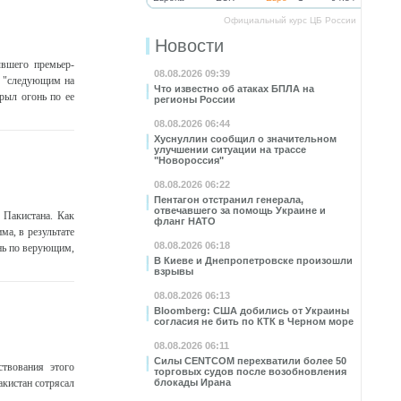
Официальный курс ЦБ России
Новости
ывшего премьер-
08.08.2026 09:39
л "следующим на
Что известно об атаках БПЛА на
крыл огонь по ее
регионы России
08.08.2026 06:44
Хуснуллин сообщил о значительном
улучшении ситуации на трассе
"Новороссия"
08.08.2026 06:22
Пентагон отстранил генерала,
отвечавшего за помощь Украине и
 Пакистана. Как
фланг НАТО
ма, в результате
08.08.2026 06:18
онь по верующим,
В Киеве и Днепропетровске произошли
взрывы
08.08.2026 06:13
Bloomberg: США добились от Украины
согласия не бить по КТК в Черном море
08.08.2026 06:11
Силы CENTCOM перехватили более 50
твования этого
торговых судов после возобновления
акистан сотрясал
блокады Ирана