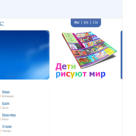
RU
EN
CN
С"
Непал
3
Катманду
Катар
3
Доха
Мальдивы
3
Мале
Турция
3
Анкара