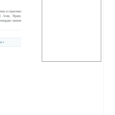
ных и серьезные
й Азии, Иране,
рекордно низкие
я »