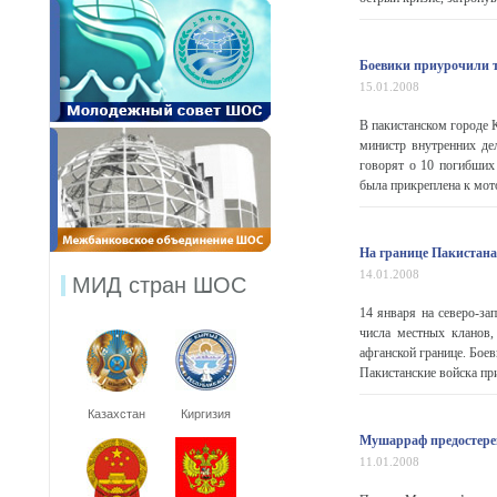
Боевики приурочили т
15.01.2008
В пакистанском городе 
министр внутренних де
говорят о 10 погибших
была прикреплена к мото
На границе Пакистана
14.01.2008
МИД стран ШОС
14 января на северо-з
числа местных кланов,
афганской границе. Боев
Пакистанские войска при
Казахстан
Киргизия
Мушарраф предостерег
11.01.2008