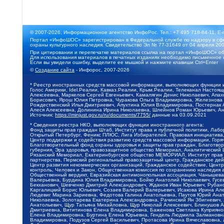
© 2007-2026, Информационное агентство ИнфоРос. Тел.: +7 495 718-84-11, E-
Портал «ИнфоШОС» зарегистрирован в Федеральной службе по надзору в сфе
охраны культурного наследия. Свидетельство Эл № 77-31649 от 04 апреля 200
При цитировании и перепечатке материалов ссылка на портал «ИнфоШОС» об
Для использования материалов в печатных изданиях необходимо письменное 
Если вы увидели ошибку, выделите ее мышкой и нажмите клавиши Ctrl+Enter
©
Создание сайта
- Инфорос, 2007-2026
* Реестр иностранных средств массовой информации, выполняющих функции 
Голос Америки, Idel.Реалии, Кавказ.Реалии, Крым.Реалии, Телеканал Настоя
Алексеевна, Маркелов Сергей Евгеньевич, Камалягин Денис Николаевич, Апах
Борисович, Ярош Юлия Петровна, Чуракова Ольга Владимировна, Железнова М
Рождественский Илья Дмитриевич, Апухтина Юлия Владимировна, Постернак Ал
Алеся Алексеевна, Долинина Ирина Николаевна, Шлейнов Роман Юрьевич, Ани
Источник:
https://minjust.gov.ru/ru/documents/7755/
данные на
03.09.2021
* Сведения реестра НКО, выполняющих функции иностранного агента:
Фонд защиты прав граждан Штаб, Институт права и публичной политики, Лаб
Открытый Петербург, Феникс ПЛЮС, Лига Избирателей, Правовая инициатива, 
Центр поддержки и содействия развитию средств массовой информации, Горя
Благотворительный фонд охраны здоровья и защиты прав граждан, Благотвори
губерния, Эра здоровья, правозащитное общество Мемориал, Аналитический 
Рязанский Мемориал, Екатеринбургское общество МЕМОРИАЛ, Институт прав ч
партнерства, Пермский региональный правозащитный центр, Гражданское де
Центр развития некоммерческих организаций, Гражданское содействие, Цент
контроль, Человек и Закон, Общественная комиссия по сохранению наследия
Общественный вердикт, Евразийская антимонопольная ассоциация, Чанышева 
Валерьевна, Бурдина Юлия Владимировна, Бойко Анатолий Николаевич, Гусев
Бекханович, Шевченко Дмитрий Александрович, Жданов Иван Юрьевич, Рубано
Каргалицкий Борис Юльевич, Созаев Валерий Валерьевич, Исакова Ирина Ал
Людевиг Марина Зариевна, Федотова Галина Анатольевна, Паутов Юрий Анато
Николаевна, Золотарева Екатерина Александровна, Рачинский Ян Збигневич
Анатольевич, Щур Татьяна Михайловна, Щур Николай Алексеевич, Блинушов 
Дмитриевна, Вититинова Елена Владимировна, Баженова Светлана Куприяновн
Елена Владимировна, Буртина Елена Юрьевна, Гендель Людмила Залмановна,
Владимировна, Подузов Сергей Васильевич, Протасова Ирина Вячеславовна, 