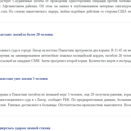
стерег Соединенные Штаты от проведения односторонних операций против боевико
с Афганистаном районах. Об этом он заявил в опубликованном интервью сингапурской
u.com. По словам пакистанского лидера, любые подобные действия со стороны США и
истане: погибло более 20 человек
ховного суда в городе Лахор на востоке Пакистана прогремели два взрыва. В 11:45 по 
мертник на заминированном автомобиле атаковал полицейский кордон, погибли 20 челов
ссылкой на западные СМИ. Затем прогремел второй взрыв. Количество жертв и пострада
кистане унес жизни 5 человек
зрыва в Пакистане погибли по меньшей мере 5 человек, еще 20 получили ранения, взр
 апелляционного суда в г.Лахор, сообщает РБК. По предварительным данным, большин
ские. Раненых доставляют в больницы. Обстоятельства происшествия выясняются. Воз
верглась ударам зимней стихии