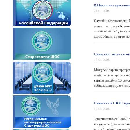
В Пакистане арестова
21.01.2008
Службы безопасности П
министра страны Бенази
линии огня" 27 декабря
автомобилю, а потом взо
Пакистан: теракт в ме
18.01.2008
Мощный взрыв прогреме
сообщил в эфире местно
взрыва погибли 10 чело
собиравшимся у мечети, 
Пакистан и ШОС: про
16.01.2008
Завершившийся 2007 г
государства), можно счи
острый кризис, затрону