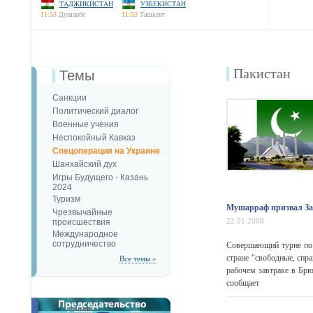
ТАДЖИКИСТАН
УЗБЕКИСТАН
11:53
Душанбе
11:53
Ташкент
Пакистан
Темы
Санкции
Политический диалог
Военные учения
Неспокойный Кавказ
Спецоперация на Украине
Шанхайский дух
Игры Будущего - Казань
2024
Туризм
Мушарраф призвал Зап
Чрезвычайные
22.01.2008
происшествия
Международное
сотрудничество
Совершающий турне по 
стране "свободные, сп
Все темы »
рабочем завтраке в Брю
сообщает