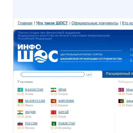
Главная
Что такое ШОС?
Официальные документы
Кто е
Портал создан при финансовой поддержке
Федерального агентства по печати и массовым коммуникациям
Российской Федерации
Расширенный п
Участники:
Наблюдате
КАЗАХСТАН
ИРАН
Монг
12:53
Астана
11:23
Тегеран
14:53
Улан-
БЕЛОРУССИЯ
КИРГИЗИЯ
Афга
09:53
Минск
12:53
Бишкек
11:23
Кабу
ИНДИЯ
КИТАЙ
12:23
Дели
14:53
Пекин
РОССИЯ
ПАКИСТАН
10:53
Москва
11:53
Исламабад