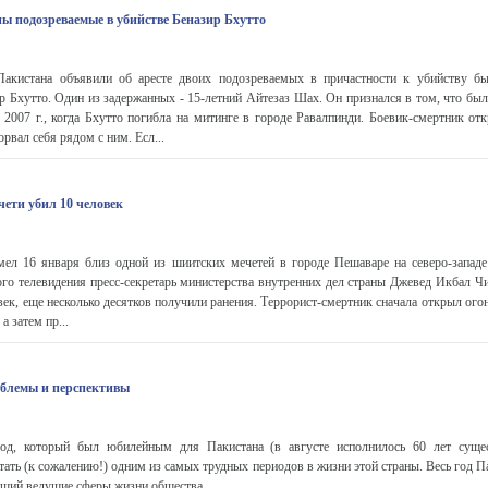
ны подозреваемые в убийстве Беназир Бхутто
акистана объявили об аресте двоих подозреваемых в причастности к убийству б
р Бхутто. Один из задержанных - 15-летний Айтезаз Шах. Он признался в том, что бы
 2007 г., когда Бхутто погибла на митинге в городе Равалпинди. Боевик-смертник от
рвал себя рядом с ним. Есл...
чети убил 10 человек
л 16 января близ одной из шиитских мечетей в городе Пешаваре на северо-западе
го телевидения пресс-секретарь министерства внутренних дел страны Джевед Икбал Чи
век, еще несколько десятков получили ранения. Террорист-смертник сначала открыл ог
а затем пр...
блемы и перспективы
од, который был юбилейным для Пакистана (в августе исполнилось 60 лет сущес
тать (к сожалению!) одним из самых трудных периодов в жизни этой страны. Весь год П
вший ведущие сферы жизни общества...