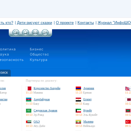
сть кто?
Дети рисуют сказки
О проекте
Контакты
Журнал "ИнфоШО
оиск
ли:
Партнеры по диалогу:
олия
Королевство Бахрейн
Армения
Батор
11:23
Манама
11:23
Ереван
11:2
нистан
Азербайджан
Египет
л
11:53
Баку
09:53
Каир
10:5
Саудовская Аравия
Кувейт
10:53
Эр-Рияд
10:53
Эль-Кувейт
10:5
ОАЭ
Мьянма
10:53
Абу-Даби
10:53
Нейпьидо
09:5