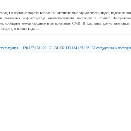
опады и жестокие морозы вызвали многочисленные случаи гибели людей, падежа живот
ти различных инфраструктур жизнеобеспечения населения в странах Центрально
не, сообщают международные и региональные СМИ. В Киргизии, где установились 
етыре дня нового года, ...
 предыдущая
...
126
127
128
129
130
131
132
133
134
135
136
137
следудющая »
последня