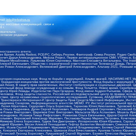
mail:
info@infoshos.ru
ре массовых коммуникаций, связи и
8 г.
язательна.
согласие редакции
иностранного агента:
щее Время, Azatliq Radiosi, PCE/PC, Сибирь.Реалии, Фактограф, Север.Реалии, Радио Св
ончич Дарья Александровна, Medusa Project, Первое антикоррупционное СМИ, VTimes.io, 
ария Михайловна, Лукьянова Юлия Сергеевна, Маетная Елизавета Витальевна, The Insid
ексей Евгеньевич, Общество с ограниченной ответственностью Телеканал Дождь, Петров 
н Роман Александрович, Великовский Дмитрий Александрович, Альтаир 2021, Ромашки мо
оратория социальных наук, Фонд по борьбе с коррупцией, Альянс врачей, НАСИЛИЮ.НЕТ, 
Гражданская инициатива против экологической преступности, Фонд борьбы с коррупцией,
чая Линия, В защиту прав заключенных, Институт глобализации и социальных движений,
тельный фонд помощи осужденным и их семьям, Фонд Тольятти, Новое время, Серебряная т
Центр Юрия Левады, Издательство Парк Гагарина, Фонд имени Андрея Рылькова, Сфера, 
еловека, Фонд защиты гласности, Российский исследовательский центр по правам челове
йствие, Центр независимых социологических исследований, Сутяжник, АКАДЕМИЯ ПО ПР
р Трансперенси Интернешнл-Р, Центр Защиты Прав Средств Массовой Информации, Институ
 академика Сахарова, Информационное агентство МЕМО. РУ, Институт региональной пресс
Лилия Айратовна, Сидорович Ольга Борисовна, Таранова Юлия Николаевна, Туровский Ал
а Ольга Андреевна, Дугин Сергей Георгиевич, Пивоваров Андрей Сергеевич, Писемский Е
в Роман Викторович, Шарипков Олег Викторович, Мальсагов Муса Асланович, Мошель Ири
ександровна, Исламов Тимур Рифгатович, Романова Ольга Евгеньевна, Щаров Сергей Але
льевич, Верховский Александр Маркович, Пислакова-Паркер Марина Петровна, Кочеткова
, Жемкова Елена Борисовна, Гудков Лев Дмитриевич, Илларионова Юлия Юрьевна, Саранг
Андрей Юрьевич, Мосин Алексей Геннадьевич, Гефтер Валентин Михайлович, Симонов Але
а, Исаев Сергей Владимирович, Максимов Сергей Владимирович, Беляев Сергей Иванович
 Кокорина Екатерина Алексеевна, Шуманов Илья Вячеславович, Арапова Галина Юрьевна
Литинский Леонид Борисович, Лукашевский Сергей Маркович, Бахмин Вячеслав Иванович,