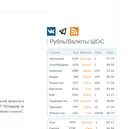
Рубль/Валюты ШОС
Страна
Код
Валюта
Ном.
Курс
Австралия
AUD
Доллар
1
57.75
Азербайджан
AZN
Манат
1
48.33
Армения
AMD
Драм
100
22.44
Индия
INR
Рупия
100
86.30
Казахстан
KZT
Тенге
100
17.58
Киргизия
KGS
Сом
100
93.96
КНР
CNY
Юань
1
12.17
стей провести в
Таджикистан
TJS
Сомони
10
88.85
 П. Мушарраф на
Турецкая
TRY
Лира
10
17.28
инство голосов",
Узбекистан
UZS
Сум
10000
68.75
Cша
USD
Доллар
1
82.17
Eвропа
EUR
Евро
1
94.84