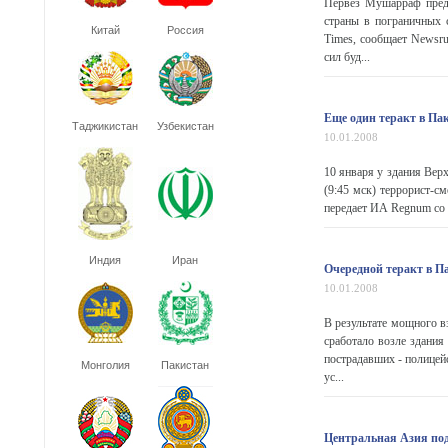
Первез Мушарраф предо
страны в пограничных 
Китай
Россия
Times, сообщает Newsr
сил буд...
Еще один теракт в Пак
Таджикистан
Узбекистан
10.01.2008
10 января у здания Вер
(9:45 мск) террорист-с
передает ИА Regnum со 
Индия
Иран
Очередной теракт в Па
10.01.2008
В результате мощного в
сработало возле здания
пострадавших - полицей
Монголия
Пакистан
ус...
Центральная Азия под