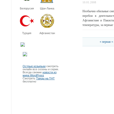
10.01.2008
Белорусия
Шри-Ланка
Необычно обильные снег
перебои в деятельнос
Афганистане и Пакиста
температуры, за первые ч
Турция
Афганистан
« первая
«
Острые козырьки
смотреть
онлайн все сезоны и серии.
Всегда свежие
новости из
мира WordPress
Смотреть
Танцы на ТНТ
бесплатно