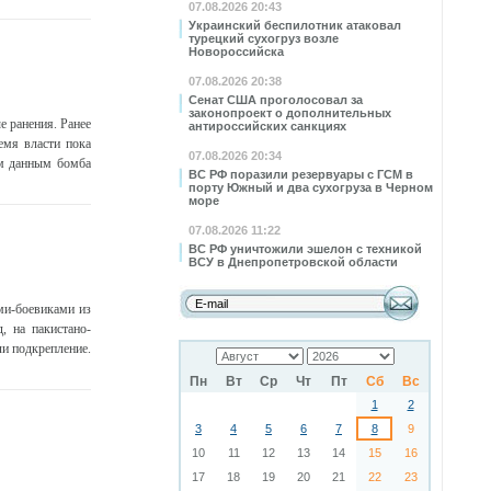
07.08.2026 20:43
Украинский беспилотник атаковал
турецкий сухогруз возле
Новороссийска
07.08.2026 20:38
Сенат США проголосовал за
законопроект о дополнительных
е ранения. Ранее
антироссийских санкциях
емя власти пока
07.08.2026 20:34
ым данным бомба
ВС РФ поразили резервуары с ГСМ в
порту Южный и два сухогруза в Черном
море
07.08.2026 11:22
ВС РФ уничтожили эшелон с техникой
ВСУ в Днепропетровской области
ми-боевиками из
, на пакистано-
ли подкрепление.
Пн
Вт
Ср
Чт
Пт
Сб
Вс
1
2
3
4
5
6
7
8
9
10
11
12
13
14
15
16
17
18
19
20
21
22
23