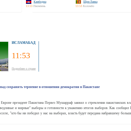
Камбоджа
Шри-Ланка
13:53
Пномпень
13:53
Коломбо
ИСЛАМАБАД
11:53
Подробнее о стране
ад сохранять терпение в отношении демократии в Пакистане
Европе президент Пакистана Первез Мушарраф заявил о стремлении пакистанских вла
раведливые и мирные" выборы и готовности к уважению итогов выборов. Как сообщил
сселе, "кто бы ни победил у нас на выборах, власть будет передана набравшему больш