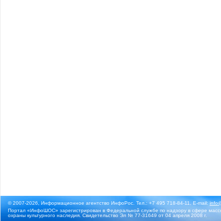
© 2007-2026, Информационное агентство ИнфоРос. Тел.: +7 495 718-84-11, E-mail:
info
Портал «ИнфоШОС» зарегистрирован в Федеральной службе по надзору в сфере массо
охраны культурного наследия. Свидетельство Эл № 77-31649 от 04 апреля 2008 г.