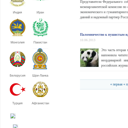
Представители Федерального соб
межпарламентской комиссии по 
экономического и гуманитарного
Индия
Иран
давний и надежный партнер Росси
Паломничество к пушистым и
10.06.2013
Монголия
Пакистан
Это часть вторая 
напомнила читате
неординарной ин
российских журнал
Белорусия
Шри-Ланка
« первая
« 
Турция
Афганистан