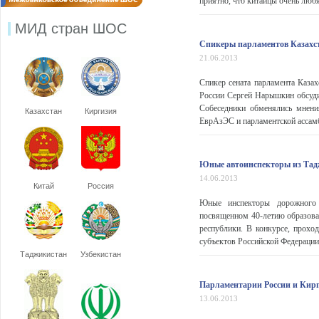
приятно, что китайцы очень любя
МИД стран ШОС
Спикеры парламентов Казахст
21.06.2013
Спикер сената парламента Каза
России Сергей Нарышкин обсуди
Собеседники обменялись мнени
Казахстан
Киргизия
ЕврАзЭС и парламентской ассамб
Юные автоинспекторы из Тадж
14.06.2013
Китай
Россия
Юные инспекторы дорожного 
посвященном 40-летию образов
республики. В конкурсе, прохо
субъектов Российской Федерации
Таджикистан
Узбекистан
Парламентарии России и Кирг
13.06.2013