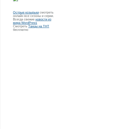
Острые козырьки
смотреть
онлайн все сезоны и серии.
Всегда свежие
новости из
мира WordPress
Смотреть
Танцы на ТНТ
бесплатно