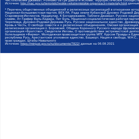
Чистопольский Джамаат, Рохнамо ба суи давлати исломи, Террористическое сообщест
Источник:
http://nac.gov.ru/terroristicheskie-i-ekstremistskie-organizacii-i-materialy.html
данные
* Перечень общественных объединений и религиозных организаций в отношении котор
Национал-большевистская партия, ВЕК РА, Рада земли Кубанской Духовно Родовой Де
Староверов-Инглингов, Нурджулар, К Богодержавию, Таблиги Джамаат, Русское наци
славян, Ат-Такфир Валь-Хиджра, Пит Буль, Национал-социалистическая рабочая парт
Череповца, Духовно-Родовая Держава Русь, Русское национальное единство, Древнер
Кровь и Честь, О свободе совести и о религиозных объединениях, Омская организаци
религиозная организация п. Боровский, Община Коренного Русского народа Щелковског
организация «Братство», Свидетели Иеговы, О противодействии экстремистской деяте
болельщиков «Фирма», Молодежная правозащитная группа МПГ, Курсом Правды и Единен
республика Русь, Арестантское уголовное единство, Башкорт, Нация и свобода, W.H.С
прав граждан, Штабы Навального
Источник:
https://minjust.gov.ru/ru/documents/7822/
данные на
06.08.2021