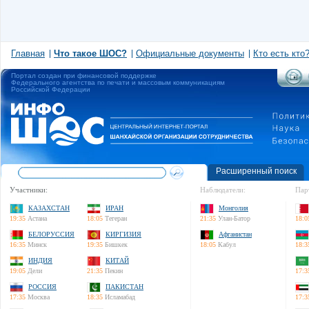
Главная
Что такое ШОС?
Официальные документы
Кто есть кто
Портал создан при финансовой поддержке
Федерального агентства по печати и массовым коммуникациям
Российской Федерации
Расширенный поиск
Участники:
Наблюдатели:
Пар
КАЗАХСТАН
ИРАН
Монголия
19:35
Астана
18:05
Тегеран
21:35
Улан-Батор
18:0
БЕЛОРУССИЯ
КИРГИЗИЯ
Афганистан
16:35
Минск
19:35
Бишкек
18:05
Кабул
18:3
ИНДИЯ
КИТАЙ
19:05
Дели
21:35
Пекин
17:3
РОССИЯ
ПАКИСТАН
17:35
Москва
18:35
Исламабад
17:3