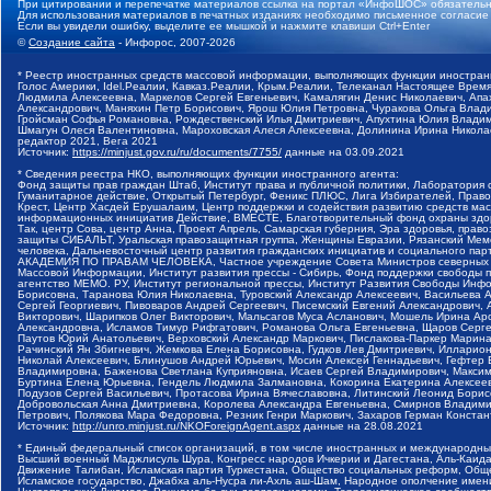
При цитировании и перепечатке материалов ссылка на портал «ИнфоШОС» обязательн
Для использования материалов в печатных изданиях необходимо письменное согласие
Если вы увидели ошибку, выделите ее мышкой и нажмите клавиши Ctrl+Enter
©
Создание сайта
- Инфорос, 2007-2026
* Реестр иностранных средств массовой информации, выполняющих функции иностранн
Голос Америки, Idel.Реалии, Кавказ.Реалии, Крым.Реалии, Телеканал Настоящее Время
Людмила Алексеевна, Маркелов Сергей Евгеньевич, Камалягин Денис Николаевич, Апах
Александрович, Маняхин Петр Борисович, Ярош Юлия Петровна, Чуракова Ольга Влади
Гройсман Софья Романовна, Рождественский Илья Дмитриевич, Апухтина Юлия Владимир
Шмагун Олеся Валентиновна, Мароховская Алеся Алексеевна, Долинина Ирина Никола
редактор 2021, Вега 2021
Источник:
https://minjust.gov.ru/ru/documents/7755/
данные на
03.09.2021
* Сведения реестра НКО, выполняющих функции иностранного агента:
Фонд защиты прав граждан Штаб, Институт права и публичной политики, Лаборатория
Гуманитарное действие, Открытый Петербург, Феникс ПЛЮС, Лига Избирателей, Правов
Крест, Центр Хасдей Ерушалаим, Центр поддержки и содействия развитию средств мас
информационных инициатив Действие, ВМЕСТЕ, Благотворительный фонд охраны здоров
Так, центр Сова, центр Анна, Проект Апрель, Самарская губерния, Эра здоровья, пр
защиты СИБАЛЬТ, Уральская правозащитная группа, Женщины Евразии, Рязанский Мемо
человека, Дальневосточный центр развития гражданских инициатив и социального пар
АКАДЕМИЯ ПО ПРАВАМ ЧЕЛОВЕКА, Частное учреждение Совета Министров северных стр
Массовой Информации, Институт развития прессы - Сибирь, Фонд поддержки свободы 
агентство МЕМО. РУ, Институт региональной прессы, Институт Развития Свободы Инф
Борисовна, Таранова Юлия Николаевна, Туровский Александр Алексеевич, Васильева 
Сергей Георгиевич, Пивоваров Андрей Сергеевич, Писемский Евгений Александрович,
Викторович, Шарипков Олег Викторович, Мальсагов Муса Асланович, Мошель Ирина Ар
Александровна, Исламов Тимур Рифгатович, Романова Ольга Евгеньевна, Щаров Серг
Паутов Юрий Анатольевич, Верховский Александр Маркович, Пислакова-Паркер Марина
Рачинский Ян Збигневич, Жемкова Елена Борисовна, Гудков Лев Дмитриевич, Иллари
Николай Алексеевич, Блинушов Андрей Юрьевич, Мосин Алексей Геннадьевич, Гефтер
Владимировна, Баженова Светлана Куприяновна, Исаев Сергей Владимирович, Максим
Буртина Елена Юрьевна, Гендель Людмила Залмановна, Кокорина Екатерина Алексеев
Подузов Сергей Васильевич, Протасова Ирина Вячеславовна, Литинский Леонид Борис
Добровольская Анна Дмитриевна, Королева Александра Евгеньевна, Смирнов Владими
Петрович, Полякова Мара Федоровна, Резник Генри Маркович, Захаров Герман Конста
Источник:
http://unro.minjust.ru/NKOForeignAgent.aspx
данные на
28.08.2021
* Единый федеральный список организаций, в том числе иностранных и международны
Высший военный Маджлисуль Шура, Конгресс народов Ичкерии и Дагестана, Аль-Каида, 
Движение Талибан, Исламская партия Туркестана, Общество социальных реформ, Общес
Исламское государство, Джабха аль-Нусра ли-Ахль аш-Шам, Народное ополчение имен