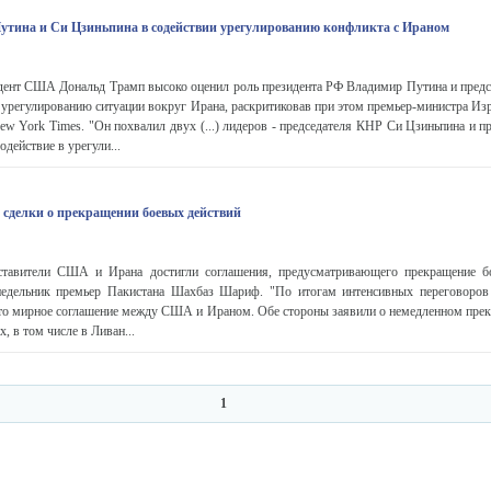
утина и Си Цзиньпина в содействии урегулированию конфликта с Ираном
нт США Дональд Трамп высоко оценил роль президента РФ Владимир Путина и пред
 урегулированию ситуации вокруг Ирана, раскритиковав при этом премьер-министра Из
ew York Times. "Он похвалил двух (...) лидеров - председателя КНР Си Цзиньпина и п
одействие в урегули...
сделки о прекращении боевых действий
авители США и Ирана достигли соглашения, предусматривающего прекращение бо
недельник премьер Пакистана Шахбаз Шариф. "По итогам интенсивных переговоров
уто мирное соглашение между США и Ираном. Обе стороны заявили о немедленном пре
, в том числе в Ливан...
1