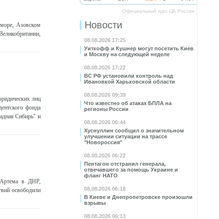
Официальный курс ЦБ России
Новости
 море, Азовском
Великобритании,
08.08.2026 17:25
Уиткофф и Кушнер могут посетить Киев
и Москву на следующей неделе
08.08.2026 17:22
ВС РФ установили контроль над
Ивановкой Харьковской области
08.08.2026 09:39
юридических лиц
Что известно об атаках БПЛА на
дентского фонда
регионы России
адная Сибирь" и
08.08.2026 06:44
Хуснуллин сообщил о значительном
улучшении ситуации на трассе
"Новороссия"
08.08.2026 06:22
Пентагон отстранил генерала,
отвечавшего за помощь Украине и
фланг НАТО
 Артема в ДНР,
08.08.2026 06:18
твий освободили
В Киеве и Днепропетровске произошли
взрывы
08.08.2026 06:13