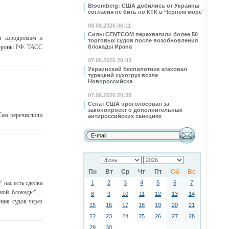
Bloomberg: США добились от Украины
согласия не бить по КТК в Черном море
08.08.2026 06:11
Силы CENTCOM перехватили более 50
м аэродромам и
торговых судов после возобновления
бороны РФ. ТАСС
блокады Ирана
07.08.2026 20:43
Украинский беспилотник атаковал
турецкий сухогруз возле
Новороссийска
07.08.2026 20:38
Сенат США проголосовал за
законопроект о дополнительных
Там перечислили
антироссийских санкциях
Пн
Вт
Ср
Чт
Пт
Сб
Вс
нас есть сделка
1
2
3
4
5
6
7
ой блокады", -
8
9
10
11
12
13
14
ения судов через
15
16
17
18
19
20
21
22
23
24
25
26
27
28
29
30