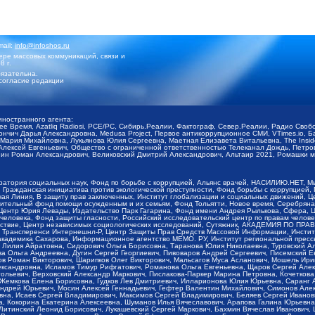
mail:
info@infoshos.ru
ре массовых коммуникаций, связи и
8 г.
язательна.
согласие редакции
иностранного агента:
щее Время, Azatliq Radiosi, PCE/PC, Сибирь.Реалии, Фактограф, Север.Реалии, Радио Св
ончич Дарья Александровна, Medusa Project, Первое антикоррупционное СМИ, VTimes.io, 
ария Михайловна, Лукьянова Юлия Сергеевна, Маетная Елизавета Витальевна, The Insid
ексей Евгеньевич, Общество с ограниченной ответственностью Телеканал Дождь, Петров 
н Роман Александрович, Великовский Дмитрий Александрович, Альтаир 2021, Ромашки мо
оратория социальных наук, Фонд по борьбе с коррупцией, Альянс врачей, НАСИЛИЮ.НЕТ, 
Гражданская инициатива против экологической преступности, Фонд борьбы с коррупцией,
чая Линия, В защиту прав заключенных, Институт глобализации и социальных движений,
тельный фонд помощи осужденным и их семьям, Фонд Тольятти, Новое время, Серебряная т
Центр Юрия Левады, Издательство Парк Гагарина, Фонд имени Андрея Рылькова, Сфера, 
еловека, Фонд защиты гласности, Российский исследовательский центр по правам челове
йствие, Центр независимых социологических исследований, Сутяжник, АКАДЕМИЯ ПО ПР
р Трансперенси Интернешнл-Р, Центр Защиты Прав Средств Массовой Информации, Институ
 академика Сахарова, Информационное агентство МЕМО. РУ, Институт региональной пресс
Лилия Айратовна, Сидорович Ольга Борисовна, Таранова Юлия Николаевна, Туровский Ал
а Ольга Андреевна, Дугин Сергей Георгиевич, Пивоваров Андрей Сергеевич, Писемский Е
в Роман Викторович, Шарипков Олег Викторович, Мальсагов Муса Асланович, Мошель Ири
ександровна, Исламов Тимур Рифгатович, Романова Ольга Евгеньевна, Щаров Сергей Але
льевич, Верховский Александр Маркович, Пислакова-Паркер Марина Петровна, Кочеткова
, Жемкова Елена Борисовна, Гудков Лев Дмитриевич, Илларионова Юлия Юрьевна, Саранг
Андрей Юрьевич, Мосин Алексей Геннадьевич, Гефтер Валентин Михайлович, Симонов Але
а, Исаев Сергей Владимирович, Максимов Сергей Владимирович, Беляев Сергей Иванович
 Кокорина Екатерина Алексеевна, Шуманов Илья Вячеславович, Арапова Галина Юрьевна
Литинский Леонид Борисович, Лукашевский Сергей Маркович, Бахмин Вячеслав Иванович,