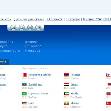
сть кто?
Дети рисуют сказки
О проекте
Контакты
Журнал "ИнфоШО
оиск
ли:
Партнеры по диалогу:
олия
Королевство Бахрейн
Армения
Батор
20:41
Манама
20:41
Ереван
20:4
нистан
Азербайджан
Египет
л
21:11
Баку
19:11
Каир
20:1
Саудовская Аравия
Кувейт
20:11
Эр-Рияд
20:11
Эль-Кувейт
20:1
ОАЭ
Мьянма
20:11
Абу-Даби
20:11
Нейпьидо
19:1