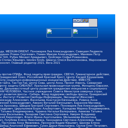
обода, MEDIUM-ORIENT, Пономарев Лев Александрович, Савицкая Людмила
Баданин Роман Сергеевич, Гликин Максим Александрович, Маняхин Петр
er SIA, Рубин Михаил Аркадьевич, Гройсман Софья Романовна,
Степан Юрьевич, Istories fonds, Шмагун Олеся Валентиновна, Мароховская
нолит, Главный редактор 2021, Вега 2021
Мы против СПИДа, Фонд защиты прав граждан, СВЕЧА, Гуманитарное действие,
 Гражданский Союз, Российский Красный Крест, Центр Хасдей Ерушалаим,
 Центр социально-информационных инициатив Действие, ВМЕСТЕ,
айга, Так-Так-Так, центр Сова, центр Анна, Проект Апрель, Самарская
Центр защиты СИБАЛЬТ, Уральская правозащитная группа, Женщины Евразии,
ка, Дальневосточный центр развития гражданских инициатив и социального
АВАМ ЧЕЛОВЕКА, Частное учреждение Совета Министров северных стран,
т развития прессы - Сибирь, Фонд поддержки свободы прессы, Гражданский
ы, Институт Развития Свободы Информации, Экозащита!-Женсовет,
ександр Алексеевич, Васильева Анастасия Евгеньевна, Ривина Анна
вгений Александрович, Аверин Виталий Евгеньевич, Барахоев Магомед
на Ароновна, Шведов Григорий Сергеевич, Пономарев Лев Александрович,
ксадрович, Цирульников Борис Альбертович, Халидова Марина Владимировна,
 Татьяна Владимировна, Чуркина Наталья Валерьевна, Акимова Татьяна
 Анна Васильевна, Захарова Светлана Сергеевна, Аверин Владимир
ксей Кириллович, Флиге Ирина Анатольевна, Мельникова Валентина
, Голубева Елена Николаевна, Ганнушкина Светлана Алексеевна, Закс
, Пастухова Анна Яковлевна, Прохоров Вадим Юрьевич, Шахова Елена
 Шабад Анатолий Ефимович, Сухих Дарья Николаевна, Орлов Олег Петрович,