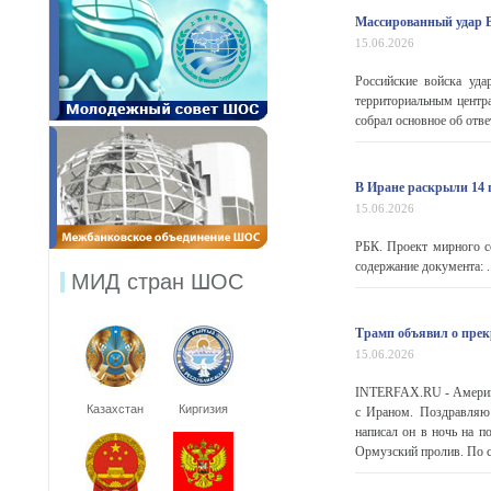
Массированный удар 
15.06.2026
Российские войска уд
территориальным центр
собрал основное об отве
В Иране раскрыли 14
15.06.2026
РБК. Проект мирного с
содержание документа: ..
МИД стран ШОС
Трамп объявил о пре
15.06.2026
INTERFAX.RU - Америка
Казахстан
Киргизия
с Ираном. Поздравляю
написал он в ночь на п
Ормузский пролив. По с