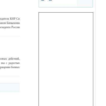
седателя КНР Си
раиля Биньямина
резидента России
евых действий,
 мы с радостью
кращении боевых