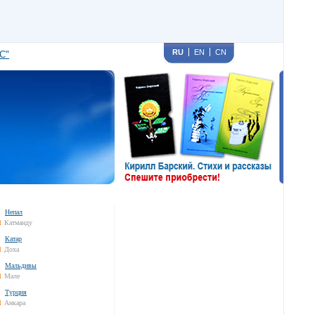
RU
EN
CN
С"
Непал
1
Катманду
Катар
1
Доха
Мальдивы
1
Мале
Турция
1
Анкара