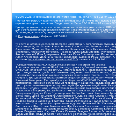
© 2007-2026, Информационное агентство ИнфоРос. Тел.: +7 495 718-84-11, E-
Портал «ИнфоШОС» зарегистрирован в Федеральной службе по надзору в сфе
охраны культурного наследия. Свидетельство Эл № 77-31649 от 04 апреля 200
При цитировании и перепечатке материалов ссылка на портал «ИнфоШОС» об
Для использования материалов в печатных изданиях необходимо письменное 
Если вы увидели ошибку, выделите ее мышкой и нажмите клавиши Ctrl+Enter
©
Создание сайта
- Инфорос, 2007-2026
* Реестр иностранных средств массовой информации, выполняющих функции 
Голос Америки, Idel.Реалии, Кавказ.Реалии, Крым.Реалии, Телеканал Настоя
Алексеевна, Маркелов Сергей Евгеньевич, Камалягин Денис Николаевич, Апах
Борисович, Ярош Юлия Петровна, Чуракова Ольга Владимировна, Железнова М
Рождественский Илья Дмитриевич, Апухтина Юлия Владимировна, Постернак Ал
Алеся Алексеевна, Долинина Ирина Николаевна, Шлейнов Роман Юрьевич, Ани
Источник:
https://minjust.gov.ru/ru/documents/7755/
данные на
03.09.2021
* Сведения реестра НКО, выполняющих функции иностранного агента:
Фонд защиты прав граждан Штаб, Институт права и публичной политики, Лаб
Открытый Петербург, Феникс ПЛЮС, Лига Избирателей, Правовая инициатива, 
Центр поддержки и содействия развитию средств массовой информации, Горя
Благотворительный фонд охраны здоровья и защиты прав граждан, Благотвори
губерния, Эра здоровья, правозащитное общество Мемориал, Аналитический 
Рязанский Мемориал, Екатеринбургское общество МЕМОРИАЛ, Институт прав ч
партнерства, Пермский региональный правозащитный центр, Гражданское де
Центр развития некоммерческих организаций, Гражданское содействие, Цент
контроль, Человек и Закон, Общественная комиссия по сохранению наследия
Общественный вердикт, Евразийская антимонопольная ассоциация, Чанышева 
Валерьевна, Бурдина Юлия Владимировна, Бойко Анатолий Николаевич, Гусев
Бекханович, Шевченко Дмитрий Александрович, Жданов Иван Юрьевич, Рубано
Каргалицкий Борис Юльевич, Созаев Валерий Валерьевич, Исакова Ирина Ал
Людевиг Марина Зариевна, Федотова Галина Анатольевна, Паутов Юрий Анато
Николаевна, Золотарева Екатерина Александровна, Рачинский Ян Збигневич
Анатольевич, Щур Татьяна Михайловна, Щур Николай Алексеевич, Блинушов 
Дмитриевна, Вититинова Елена Владимировна, Баженова Светлана Куприяновн
Елена Владимировна, Буртина Елена Юрьевна, Гендель Людмила Залмановна,
Владимировна, Подузов Сергей Васильевич, Протасова Ирина Вячеславовна, 