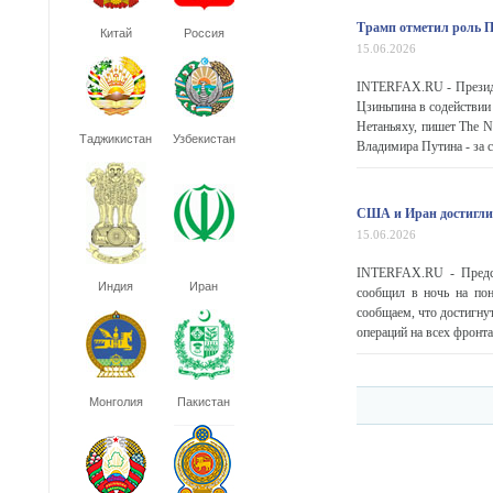
Трамп отметил роль П
Китай
Россия
15.06.2026
INTERFAX.RU - Президе
Цзиньпина в содействии
Нетаньяху, пишет The N
Таджикистан
Узбекистан
Владимира Путина - за с
США и Иран достигли 
15.06.2026
INTERFAX.RU - Предст
Индия
Иран
сообщил в ночь на по
сообщаем, что достигн
операций на всех фронтах
Монголия
Пакистан