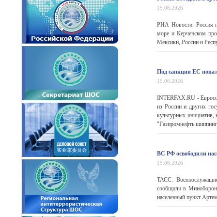
15.06.2026
РИА Новости. Россия п
море и Керченском про
Мексики, России и Респу
Под санкции ЕС попал
15.06.2026
INTERFAX.RU - Евросою
из России и других го
культурных инициатив,
"Газпромнефть шиппинг",
ВС РФ освободили на
15.06.2026
ТАСС. Военнослужащие
сообщили в Минобороны
населенный пункт Артем