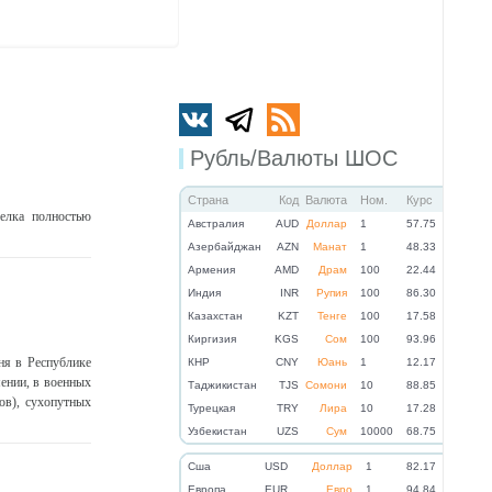
Рубль/Валюты ШОС
Страна
Код
Валюта
Ном.
Курс
елка полностью
Австралия
AUD
Доллар
1
57.75
Азербайджан
AZN
Манат
1
48.33
Армения
AMD
Драм
100
22.44
Индия
INR
Рупия
100
86.30
Казахстан
KZT
Тенге
100
17.58
Киргизия
KGS
Сом
100
93.96
ня в Республике
КНР
CNY
Юань
1
12.17
ении, в военных
Таджикистан
TJS
Сомони
10
88.85
ов), сухопутных
Турецкая
TRY
Лира
10
17.28
Узбекистан
UZS
Сум
10000
68.75
Cша
USD
Доллар
1
82.17
Eвропа
EUR
Евро
1
94.84