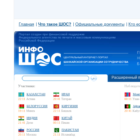
Главная
Что такое ШОС?
Официальные документы
Кто е
Портал создан при финансовой поддержке
Федерального агентства по печати и массовым коммуникациям
Российской Федерации
Расширенный п
Участники:
Наблюдате
КАЗАХСТАН
ИРАН
Монг
22:11
Астана
20:41
Тегеран
00:11
Улан-
БЕЛОРУССИЯ
КИРГИЗИЯ
Афга
19:11
Минск
22:11
Бишкек
20:41
Кабу
ИНДИЯ
КИТАЙ
21:41
Дели
00:11
Пекин
РОССИЯ
ПАКИСТАН
20:11
Москва
21:11
Исламабад