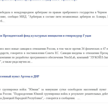
обедила в международном арбитраже по правам прибрежного государства в Черном
ливе, сообщил МИД. "Арбитраж в составе пяти независимых арбитров из Алжира, 
б...
и Президентский фонд культурных инициатив и генпрокурор Гуцан
з ввел новые санкции в отношении России, в том числе против 34 физических и 47 
сударств, говорится в постановлении Совета ЕС. Санкции введены в отношении Прези
 компании по разработке программного обеспечения NtechLab, компаний "ЛУКОЙЛ-Зап
 а также ряда научно-ис...
селенный пункт Артема в ДНР
 группировки войск "Южная" за минувшие сутки освободили населенный пункт
 России. "Подразделения Южной группировки войск в результате решительных дейс
а Донецкой Народной Республики", - говорится в сообщении. ...