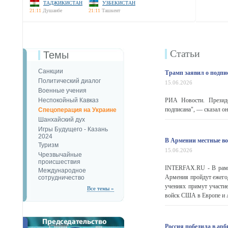
ТАДЖИКИСТАН
УЗБЕКИСТАН
21:11
Душанбе
21:11
Ташкент
Статьи
Темы
Санкции
Трамп заявил о подп
Политический диалог
15.06.2026
Военные учения
Неспокойный Кавказ
РИА Новости. Презид
подписана", — сказал о
Спецоперация на Украине
Шанхайский дух
Игры Будущего - Казань
2024
В Армении местные во
Туризм
15.06.2026
Чрезвычайные
происшествия
INTERFAX.RU - В рамка
Международное
Армения пройдут ежего
сотрудничество
учениях примут участи
Все темы »
войск США в Европе и А
Россия победила в ар