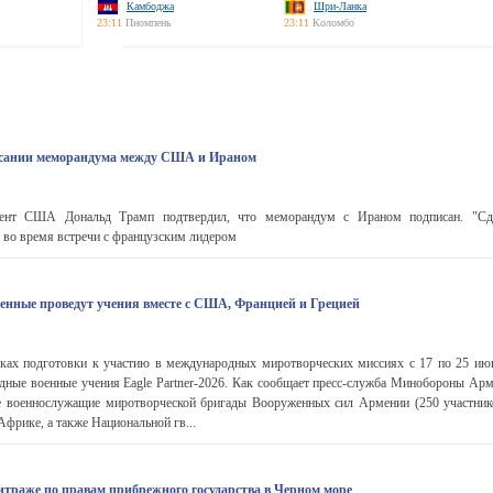
Камбоджа
Шри-Ланка
23:11
Пномпень
23:11
Коломбо
исании меморандума между США и Ираном
ент США Дональд Трамп подтвердил, что меморандум с Ираном подписан. "Сд
н во время встречи c французским лидером
енные проведут учения вместе с США, Францией и Грецией
х подготовки к участию в международных миротворческих миссиях с 17 по 25 ию
дные военные учения Eagle Partner-2026. Как сообщает пресс-служба Минобороны Арм
е военнослужащие миротворческой бригады Вооруженных сил Армении (250 участник
фрике, а также Национальной гв...
битраже по правам прибрежного государства в Черном море