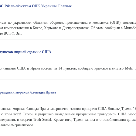
ВС РФ по объектам ОПК Украины. Главное
арили по украинским объектам оборонно-промышленного комплекса (ОПК), военны
ам комплектования в Киеве, Харькове и Днепропетровске. Об этом сообщили в Мино
те ВС РФ. За...
 пунктов мирной сделки с США
оглашения США и Ирана состоит из 14 пунктов, сообщило иранское агентство Mehr. 
.
кращении морской блокады Ирана
нская морская блокада Ирана завершается, заявил президент США Дональд Трамп. "У 
 с этим всех! Теперь я разрешаю немедленное прекращение проводимой США морск
онедельник в соцсети Truth Social. Кроме того, Трамп заявил и о возобновлении движ
ловам американского...