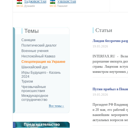
ТАДЖИКИСТАН
УЗБЕКИСТАН
04:55
Душанбе
04:55
Ташкент
Статьи
Темы
Санкции
Лондон бессрочно раз
Политический диалог
19.05.2026
Военные учения
Неспокойный Кавказ
INTERFAX.RU - Велико
разрешение импорта диз
Спецоперация на Украине
страны. Лицензия вступ
Шанхайский дух
министром внутренних д
Игры Будущего - Казань
2024
Туризм
Чрезвычайные
Путин прибыл в Пекин
происшествия
19.05.2026
Международное
сотрудничество
Президент РФ Владимир 
Все темы »
и 20 мая, его рабочий
важнейшим мероприяти
актуальных вопросов м