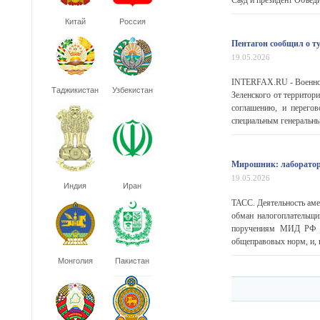
Сауд и президент Объеди
Китай
Россия
Пентагон сообщил о ту
19.05.2026
INTERFAX.RU - Военное
Таджикистан
Узбекистан
Зеленского от территор
соглашению, и перегов
специальным генеральн
Мирошник: лаборатор
19.05.2026
Индия
Иран
ТАСС. Деятельность аме
обман налогоплательщи
поручениям МИД РФ п
общеправовых норм, и, к
Монголия
Пакистан