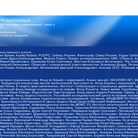
mail:
info@infoshos.ru
ре массовых коммуникаций, связи и
8 г.
язательна.
согласие редакции
иностранного агента:
щее Время, Azatliq Radiosi, PCE/PC, Сибирь.Реалии, Фактограф, Север.Реалии, Радио Св
ончич Дарья Александровна, Medusa Project, Первое антикоррупционное СМИ, VTimes.io, 
ария Михайловна, Лукьянова Юлия Сергеевна, Маетная Елизавета Витальевна, The Insid
ексей Евгеньевич, Общество с ограниченной ответственностью Телеканал Дождь, Петров 
н Роман Александрович, Великовский Дмитрий Александрович, Альтаир 2021, Ромашки мо
оратория социальных наук, Фонд по борьбе с коррупцией, Альянс врачей, НАСИЛИЮ.НЕТ, 
Гражданская инициатива против экологической преступности, Фонд борьбы с коррупцией,
чая Линия, В защиту прав заключенных, Институт глобализации и социальных движений,
тельный фонд помощи осужденным и их семьям, Фонд Тольятти, Новое время, Серебряная т
Центр Юрия Левады, Издательство Парк Гагарина, Фонд имени Андрея Рылькова, Сфера, 
еловека, Фонд защиты гласности, Российский исследовательский центр по правам челове
йствие, Центр независимых социологических исследований, Сутяжник, АКАДЕМИЯ ПО ПР
р Трансперенси Интернешнл-Р, Центр Защиты Прав Средств Массовой Информации, Институ
 академика Сахарова, Информационное агентство МЕМО. РУ, Институт региональной пресс
Лилия Айратовна, Сидорович Ольга Борисовна, Таранова Юлия Николаевна, Туровский Ал
а Ольга Андреевна, Дугин Сергей Георгиевич, Пивоваров Андрей Сергеевич, Писемский Е
в Роман Викторович, Шарипков Олег Викторович, Мальсагов Муса Асланович, Мошель Ири
ександровна, Исламов Тимур Рифгатович, Романова Ольга Евгеньевна, Щаров Сергей Але
льевич, Верховский Александр Маркович, Пислакова-Паркер Марина Петровна, Кочеткова
, Жемкова Елена Борисовна, Гудков Лев Дмитриевич, Илларионова Юлия Юрьевна, Саранг
Андрей Юрьевич, Мосин Алексей Геннадьевич, Гефтер Валентин Михайлович, Симонов Але
а, Исаев Сергей Владимирович, Максимов Сергей Владимирович, Беляев Сергей Иванович
 Кокорина Екатерина Алексеевна, Шуманов Илья Вячеславович, Арапова Галина Юрьевна
Литинский Леонид Борисович, Лукашевский Сергей Маркович, Бахмин Вячеслав Иванович,