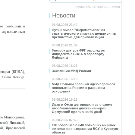
Официальный курс ЦБ России
Новости
06.08.2026 21:42
том сообщили в
Путин вывел "Шереметьево" из
 над населенным
стратегического списка с целью снять
препятствие для приватизации
06.08.2026 21:39
Генпрокуратура ФРГ расследует
инцидента с БПЛА в аэропорту
Лейпцига
06.08.2026 16:23
Заявления МИД России
аппарат (БПЛА),
и Ханно Певкур.
06.08.2026 16:18
МИД Польши сравнил идею переноса
посольства России с разрывом
отношений
06.08.2026 16:13
Иран и Оман договорились о схеме
возобновления движения через
Ормузский пролив на 60 дней
ило Минобороны.
06.08.2026 07:50
ской, Липецкой,
СКР сообщил о 640 погибших мирных
ой, Ярославской
жителях при вторжении ВСУ в Курскую
область