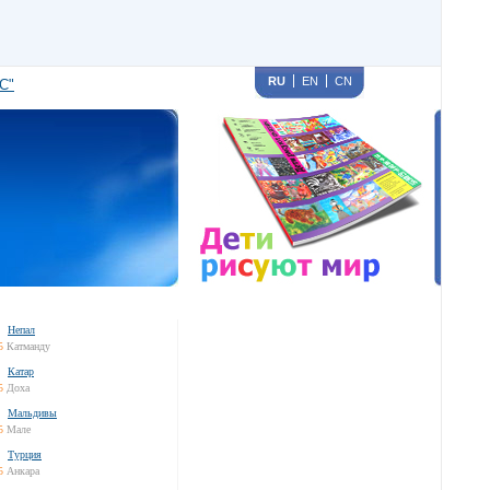
RU
EN
CN
С"
Непал
5
Катманду
Катар
5
Доха
Мальдивы
5
Мале
Турция
5
Анкара