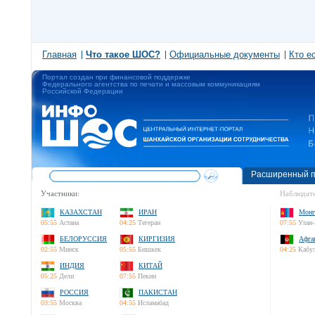
Главная
Что такое ШОС?
Официальные документы
Кто е
Портал создан при финансовой поддержке
Федерального агентства по печати и массовым коммуникациям
Российской Федерации
Расширенный п
Участники:
Наблюдате
КАЗАХСТАН
ИРАН
Монг
05:55
Астана
04:25
Тегеран
07:55
Улан-
БЕЛОРУССИЯ
КИРГИЗИЯ
Афга
02:55
Минск
05:55
Бишкек
04:25
Кабу
ИНДИЯ
КИТАЙ
05:25
Дели
07:55
Пекин
РОССИЯ
ПАКИСТАН
03:55
Москва
04:55
Исламабад