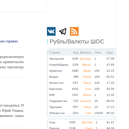
Рубль/Валюты ШОС
ьих странах
Страна
Код
Валюта
Ном.
Курс
предполагающую
Австралия
AUD
Доллар
1
57.38
ло правительство
Азербайджан
AZN
Манат
1
47.89
кому пересмотру
Армения
AMD
Драм
100
22.23
Индия
INR
Рупия
100
85.51
Казахстан
KZT
Тенге
100
17.33
Киргизия
KGS
Сом
100
93.09
КНР
CNY
Юань
1
12.06
Таджикистан
TJS
Сомони
10
88.03
т находиться 19
Турецкая
TRY
Лира
10
17.13
ам Юрий Ушаков,
Узбекистан
UZS
Сум
10000
68.32
иньпином самых
Cша
USD
Доллар
1
81.41
Eвропа
EUR
Евро
1
94.06