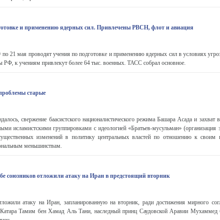
отовке и применению ядерных сил. Привлечены РВСН, флот и авиация
9 по 21 мая проводят учения по подготовке и применению ядерных сил в условиях угро
РФ, к учениям привлекут более 64 тыс. военных. ТАСС собрал основное.
 проблемы старые
далось, свержение баасистского националистического режима Башара Асада и захват в
ными исламистскими группировками с идеологией «Братьев-мусульман» (организация 
существенных изменений в политику центральных властей по отношению к своим 
ональным меньшинствам.
е союзников отложили атаку на Иран в предстоящий вторник
жили атаку на Иран, запланированную на вторник, ради достижения мирного сог
Катара Тамим бен Хамад Аль Тани, наследный принц Саудовской Аравии Мухаммед