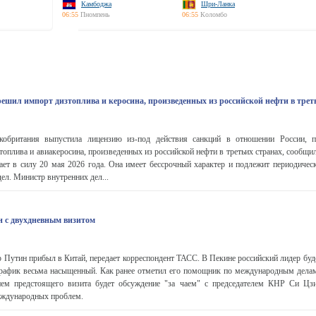
Камбоджа
Шри-Ланка
06:55
Пномпень
06:55
Коломбо
решил импорт дизтоплива и керосина, произведенных из российской нефти в трет
британия выпустила лицензию из-под действия санкций в отношении России, 
топлива и авиакеросина, произведенных из российской нефти в третьих странах, сообщи
ает в силу 20 мая 2026 года. Она имеет бессрочный характер и подлежит периодичес
ел. Министр внутренних дел...
 с двухдневным визитом
Путин прибыл в Китай, передает корреспондент ТАСС. В Пекине российский лидер буде
 график весьма насыщенный. Как ранее отметил его помощник по международным дел
ем предстоящего визита будет обсуждение "за чаем" с председателем КНР Си Цз
еждународных проблем.