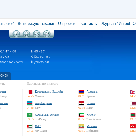
сть кто?
Дети рисуют сказки
О проекте
Контакты
Журнал "ИнфоШО
оиск
ли:
Партнеры по диалогу:
олия
Королевство Бахрейн
Армения
Батор
04:25
Манама
04:25
Ереван
04:2
нистан
Азербайджан
Египет
л
04:55
Баку
02:55
Каир
03:5
Саудовская Аравия
Кувейт
03:55
Эр-Рияд
03:55
Эль-Кувейт
03:5
ОАЭ
Мьянма
03:55
Абу-Даби
03:55
Нейпьидо
02:5