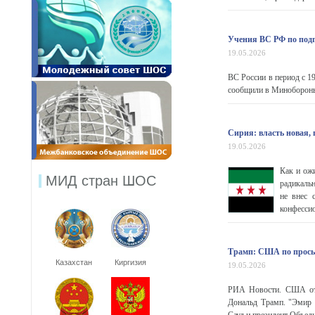
Учения ВС РФ по подг
19.05.2026
ВС России в период с 1
сообщили в Минобороны 
Сирия: власть новая,
19.05.2026
Как и ожи
МИД стран ШОС
радикаль
не внес 
конфесси
Трамп: США по просьб
Казахстан
Киргизия
19.05.2026
РИА Новости. США отло
Дональд Трамп. "Эмир 