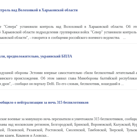
троль над Волоховкой в Харьковской области
 "Севера" установили контроль над Волоховкой в Харьковской области. Об э
 Харьковской области подразделения группировки войск "Север" установили контроль
ковской области", - говорится в сообщении российского военного ведомства. ...
били, предположительно, украинский БПЛА
душной обороны Эстонии впервые самостоятельно сбили беспилотный летательный 
аинского происхождения. Об этом заявил глава Минобороны балтийской республик
дрон", - сообщил он порталу Delfi. По его словам, беспилотник, вошедший в ...
общило о нейтрализации за ночь 315 беспилотников
кие военные за минувшую ночь перехватили и уничтожили 315 беспилотников, сообщ
аны над московским регионом, Белгородской, Брянской, Воронежской, Калужской, Кур
ой, Псковской, Рязанской, Ростовской, Смоленской, Тамбовской, Тверской, Тульск
им краем, Крымом и Азовски...