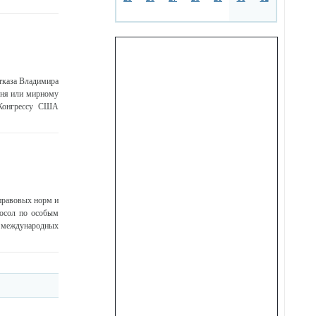
тказа Владимира
гня или мирному
к Конгрессу США
правовых норм и
посол по особым
 международных