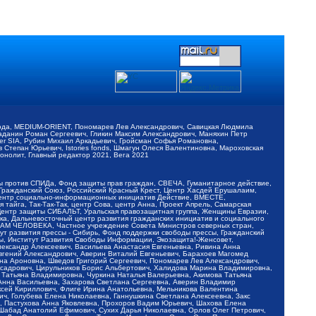
обода, MEDIUM-ORIENT, Пономарев Лев Александрович, Савицкая Людмила
Баданин Роман Сергеевич, Гликин Максим Александрович, Маняхин Петр
er SIA, Рубин Михаил Аркадьевич, Гройсман Софья Романовна,
Степан Юрьевич, Istories fonds, Шмагун Олеся Валентиновна, Мароховская
нолит, Главный редактор 2021, Вега 2021
Мы против СПИДа, Фонд защиты прав граждан, СВЕЧА, Гуманитарное действие,
 Гражданский Союз, Российский Красный Крест, Центр Хасдей Ерушалаим,
 Центр социально-информационных инициатив Действие, ВМЕСТЕ,
айга, Так-Так-Так, центр Сова, центр Анна, Проект Апрель, Самарская
Центр защиты СИБАЛЬТ, Уральская правозащитная группа, Женщины Евразии,
ка, Дальневосточный центр развития гражданских инициатив и социального
АВАМ ЧЕЛОВЕКА, Частное учреждение Совета Министров северных стран,
т развития прессы - Сибирь, Фонд поддержки свободы прессы, Гражданский
ы, Институт Развития Свободы Информации, Экозащита!-Женсовет,
ександр Алексеевич, Васильева Анастасия Евгеньевна, Ривина Анна
вгений Александрович, Аверин Виталий Евгеньевич, Барахоев Магомед
на Ароновна, Шведов Григорий Сергеевич, Пономарев Лев Александрович,
ксадрович, Цирульников Борис Альбертович, Халидова Марина Владимировна,
 Татьяна Владимировна, Чуркина Наталья Валерьевна, Акимова Татьяна
 Анна Васильевна, Захарова Светлана Сергеевна, Аверин Владимир
ксей Кириллович, Флиге Ирина Анатольевна, Мельникова Валентина
, Голубева Елена Николаевна, Ганнушкина Светлана Алексеевна, Закс
, Пастухова Анна Яковлевна, Прохоров Вадим Юрьевич, Шахова Елена
 Шабад Анатолий Ефимович, Сухих Дарья Николаевна, Орлов Олег Петрович,