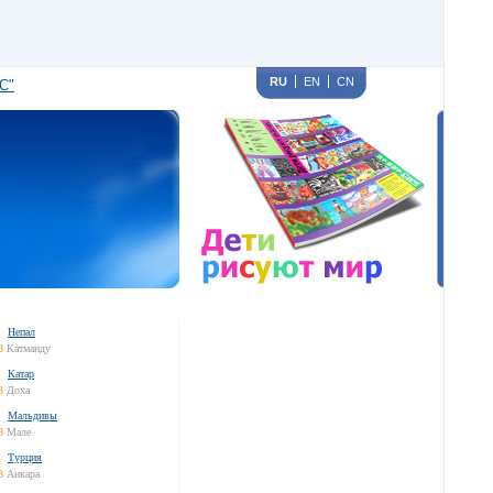
RU
EN
CN
С"
Непал
3
Катманду
Катар
3
Доха
Мальдивы
3
Мале
Турция
3
Анкара