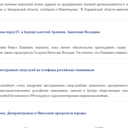
ие военные минувшей ночью ударили по предприятиям военной промышленности в ч
еве и Запорожской области, сообщили в Минобороны. "В Харьковской области нанесен
.
на перед ЕС и будущее жителей Армении. Заявления Володина
нии Никол Пашинян, вероятно, взял личное обязательство присоединить страну
ом заявил председатель Госдумы Вячеслав Володин. Он отметил, что Пашинян утаивает,.
ностранных спецслужб на телефоны российских чиновников
штабную схему внедрения иностранными спецслужбами шпионского программного
 высокопоставленных российских чиновников, заявили в Центре общественных св
лужбой безопасности РФ вскрыта и задокументирована широкомасштабная...
умах, Днепропетровске и Николаеве прогремели взрывы