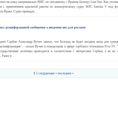
ответ на атаку американских ВМС по связанному с Ираном балкеру Lian Star. Как уточн
ен с применением крылатой ракеты по коммерческому судну MSC Sariska V под ф
и Ирака. Судно принадле...
вал дезинформацией сообщения о введении виз для россиян
нт Сербии Александр Вучич заявил, что Белград не будет вводить визы для гражд
дезинформация", - сказал Вучич в понедельник в эфире сербского телеканала Prva TV. 
осударственная политика проводится в соответствии с интересами Сербии, а не на 
 Ранее в ...
1
2
следудющая »
последняя »