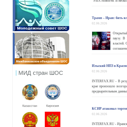
РИА Новости. В нескол
Трамп – Иран: бить ил
02.06.2026
Открытый
паузу. В
властей.
соглашени
Ильский НПЗ в Красно
02.06.2026
МИД стран ШОС
INTERFAX.RU - В резул
крае произошло возгор
предварительным данным,
Казахстан
Киргизия
КСИР атаковал торгов
02.06.2026
INTERFAX.RU - Ирански