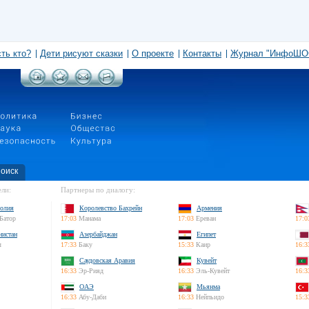
сть кто?
Дети рисуют сказки
О проекте
Контакты
Журнал "ИнфоШО
оиск
ли:
Партнеры по диалогу:
олия
Королевство Бахрейн
Армения
Батор
17:03
Манама
17:03
Ереван
17:0
нистан
Азербайджан
Египет
л
17:33
Баку
15:33
Каир
16:3
Саудовская Аравия
Кувейт
16:33
Эр-Рияд
16:33
Эль-Кувейт
16:3
ОАЭ
Мьянма
16:33
Абу-Даби
16:33
Нейпьидо
15:3