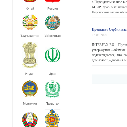
в Персидском заливе в 
КСИР, удар был нанес
Китай
Россия
Персидском заливе вблиз
Президент Сербии наз
02.06.2026
Таджикистан
Узбекистан
INTERFAX.RU - Президе
утверждения - обычная 
подтверждается, что г
домыслов", - добавил он.
Индия
Иран
Монголия
Пакистан