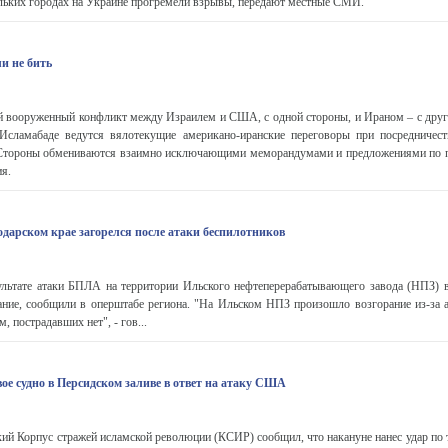
ьких городах на Украине прогремели взрывы, передают местные СМИ.
и не бить
 вооруженный конфликт между Израилем и США, с одной стороны, и Ираном – с друго
 Исламабаде ведутся вялотекущие американо-иранские переговоры при посредничест
 Стороны обмениваются взаимно исключающими меморандумами и предложениями по 
я.
дарском крае загорелся после атаки беспилотников
ьтате атаки БПЛА на территории Ильского нефтеперерабатывающего завода (НПЗ) 
ание, сообщили в оперштабе региона. "На Ильском НПЗ произошло возгорание из-за
 пострадавших нет", - гов...
ое судно в Персидском заливе в ответ на атаку США
й Корпус стражей исламской революции (КСИР) сообщил, что накануне нанес удар по 