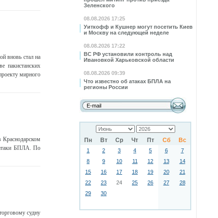
Зеленского
08.08.2026 17:25
Уиткофф и Кушнер могут посетить Киев
и Москву на следующей неделе
08.08.2026 17:22
ВС РФ установили контроль над
й вновь стал на
Ивановкой Харьковской области
ве пакистанских
08.08.2026 09:39
проекту мирного
Что известно об атаках БПЛА на
регионы России
в Краснодарском
Пн
Вт
Ср
Чт
Пт
Сб
Вс
 атаки БПЛА. По
1
2
3
4
5
6
7
8
9
10
11
12
13
14
15
16
17
18
19
20
21
22
23
24
25
26
27
28
29
30
торговому судну