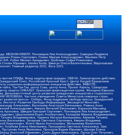
обода, MEDIUM-ORIENT, Пономарев Лев Александрович, Савицкая Людмила
Баданин Роман Сергеевич, Гликин Максим Александрович, Маняхин Петр
er SIA, Рубин Михаил Аркадьевич, Гройсман Софья Романовна,
Степан Юрьевич, Istories fonds, Шмагун Олеся Валентиновна, Мароховская
нолит, Главный редактор 2021, Вега 2021
Мы против СПИДа, Фонд защиты прав граждан, СВЕЧА, Гуманитарное действие,
 Гражданский Союз, Российский Красный Крест, Центр Хасдей Ерушалаим,
 Центр социально-информационных инициатив Действие, ВМЕСТЕ,
айга, Так-Так-Так, центр Сова, центр Анна, Проект Апрель, Самарская
Центр защиты СИБАЛЬТ, Уральская правозащитная группа, Женщины Евразии,
ка, Дальневосточный центр развития гражданских инициатив и социального
АВАМ ЧЕЛОВЕКА, Частное учреждение Совета Министров северных стран,
т развития прессы - Сибирь, Фонд поддержки свободы прессы, Гражданский
ы, Институт Развития Свободы Информации, Экозащита!-Женсовет,
ександр Алексеевич, Васильева Анастасия Евгеньевна, Ривина Анна
вгений Александрович, Аверин Виталий Евгеньевич, Барахоев Магомед
на Ароновна, Шведов Григорий Сергеевич, Пономарев Лев Александрович,
ксадрович, Цирульников Борис Альбертович, Халидова Марина Владимировна,
 Татьяна Владимировна, Чуркина Наталья Валерьевна, Акимова Татьяна
 Анна Васильевна, Захарова Светлана Сергеевна, Аверин Владимир
ксей Кириллович, Флиге Ирина Анатольевна, Мельникова Валентина
, Голубева Елена Николаевна, Ганнушкина Светлана Алексеевна, Закс
, Пастухова Анна Яковлевна, Прохоров Вадим Юрьевич, Шахова Елена
 Шабад Анатолий Ефимович, Сухих Дарья Николаевна, Орлов Олег Петрович,