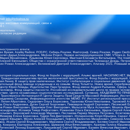
mail:
info@infoshos.ru
ре массовых коммуникаций, связи и
8 г.
язательна.
согласие редакции
иностранного агента:
щее Время, Azatliq Radiosi, PCE/PC, Сибирь.Реалии, Фактограф, Север.Реалии, Радио Св
ончич Дарья Александровна, Medusa Project, Первое антикоррупционное СМИ, VTimes.io, 
ария Михайловна, Лукьянова Юлия Сергеевна, Маетная Елизавета Витальевна, The Insid
ексей Евгеньевич, Общество с ограниченной ответственностью Телеканал Дождь, Петров 
н Роман Александрович, Великовский Дмитрий Александрович, Альтаир 2021, Ромашки мо
оратория социальных наук, Фонд по борьбе с коррупцией, Альянс врачей, НАСИЛИЮ.НЕТ, 
Гражданская инициатива против экологической преступности, Фонд борьбы с коррупцией,
чая Линия, В защиту прав заключенных, Институт глобализации и социальных движений,
тельный фонд помощи осужденным и их семьям, Фонд Тольятти, Новое время, Серебряная т
Центр Юрия Левады, Издательство Парк Гагарина, Фонд имени Андрея Рылькова, Сфера, 
еловека, Фонд защиты гласности, Российский исследовательский центр по правам челове
йствие, Центр независимых социологических исследований, Сутяжник, АКАДЕМИЯ ПО ПР
р Трансперенси Интернешнл-Р, Центр Защиты Прав Средств Массовой Информации, Институ
 академика Сахарова, Информационное агентство МЕМО. РУ, Институт региональной пресс
Лилия Айратовна, Сидорович Ольга Борисовна, Таранова Юлия Николаевна, Туровский Ал
а Ольга Андреевна, Дугин Сергей Георгиевич, Пивоваров Андрей Сергеевич, Писемский Е
в Роман Викторович, Шарипков Олег Викторович, Мальсагов Муса Асланович, Мошель Ири
ександровна, Исламов Тимур Рифгатович, Романова Ольга Евгеньевна, Щаров Сергей Але
льевич, Верховский Александр Маркович, Пислакова-Паркер Марина Петровна, Кочеткова
, Жемкова Елена Борисовна, Гудков Лев Дмитриевич, Илларионова Юлия Юрьевна, Саранг
Андрей Юрьевич, Мосин Алексей Геннадьевич, Гефтер Валентин Михайлович, Симонов Але
а, Исаев Сергей Владимирович, Максимов Сергей Владимирович, Беляев Сергей Иванович
 Кокорина Екатерина Алексеевна, Шуманов Илья Вячеславович, Арапова Галина Юрьевна
Литинский Леонид Борисович, Лукашевский Сергей Маркович, Бахмин Вячеслав Иванович,