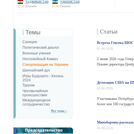
ТАДЖИКИСТАН
УЗБЕКИСТАН
17:33
Душанбе
17:33
Ташкент
Статьи
Темы
Санкции
Встреча Генсека ШОС 
Политический диалог
02.06.2026
Военные учения
Неспокойный Кавказ
2 июня 2026 года Генер
Пекине директора Центр
Спецоперация на Украине
Шанхайский дух
Игры Будущего - Казань
2024
Делегация США на ПМ
Туризм
02.06.2026
Чрезвычайные
происшествия
Участниками Петербург
Международное
более чем 100 государс
сотрудничество
Все темы »
Минобороны рассказал
02.06.2026