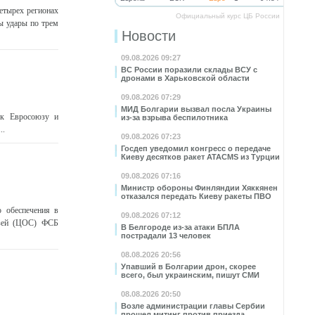
етырех регионах
Официальный курс ЦБ России
ы удары по трем
Новости
09.08.2026 09:27
ВС России поразили склады ВСУ с
дронами в Харьковской области
09.08.2026 07:29
МИД Болгарии вызвал посла Украины
 к Евросоюзу и
из-за взрыва беспилотника
..
09.08.2026 07:23
Госдеп уведомил конгресс о передаче
Киеву десятков ракет ATACMS из Турции
09.08.2026 07:16
Министр обороны Финляндии Хяккянен
отказался передать Киеву ракеты ПВО
 обеспечения в
09.08.2026 07:12
язей (ЦОС) ФСБ
В Белгороде из-за атаки БПЛА
пострадали 13 человек
08.08.2026 20:56
Упавший в Болгарии дрон, скорее
всего, был украинским, пишут СМИ
08.08.2026 20:50
Возле администрации главы Сербии
прошел митинг против приезда