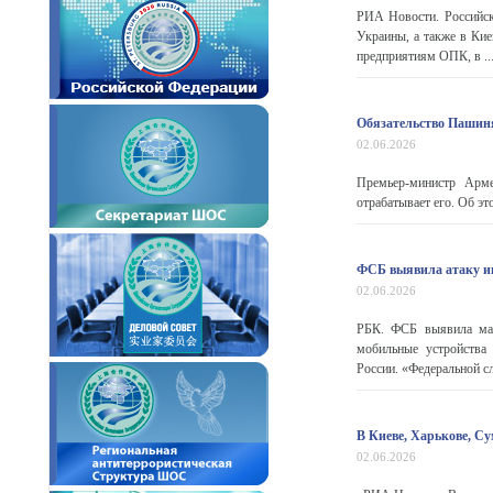
РИА Новости. Российск
Украины, а также в Ки
предприятиям ОПК, в ..
Обязательство Пашиня
02.06.2026
Премьер-министр Арме
отрабатывает его. Об эт
ФСБ выявила атаку и
02.06.2026
РБК. ФСБ выявила мас
мобильные устройства
России. «Федеральной с
В Киеве, Харькове, С
02.06.2026