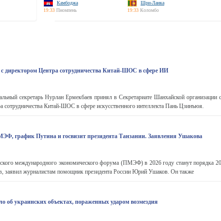
Камбоджа
Шри-Ланка
19:33
Пномпень
19:33
Коломбо
с директором Центра сотрудничества Китай-ШОС в сфере ИИ
альный секретарь Нурлан Ермекбаев принял в Секретариате Шанхайской организации с
а сотрудничества Китай-ШОС в сфере искусственного интеллекта Пань Цзинъюя.
ЭФ, график Путина и госвизит президента Танзании. Заявления Ушакова
ского международного экономического форума (ПМЭФ) в 2026 году станут порядка 20 
тв, заявил журналистам помощник президента России Юрий Ушаков. Он также
о об украинских объектах, пораженных ударом возмездия