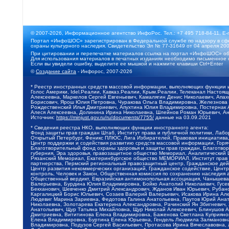
© 2007-2026, Информационное агентство ИнфоРос. Тел.: +7 495 718-84-11, E-
Портал «ИнфоШОС» зарегистрирован в Федеральной службе по надзору в сфе
охраны культурного наследия. Свидетельство Эл № 77-31649 от 04 апреля 200
При цитировании и перепечатке материалов ссылка на портал «ИнфоШОС» об
Для использования материалов в печатных изданиях необходимо письменное 
Если вы увидели ошибку, выделите ее мышкой и нажмите клавиши Ctrl+Enter
©
Создание сайта
- Инфорос, 2007-2026
* Реестр иностранных средств массовой информации, выполняющих функции 
Голос Америки, Idel.Реалии, Кавказ.Реалии, Крым.Реалии, Телеканал Настоя
Алексеевна, Маркелов Сергей Евгеньевич, Камалягин Денис Николаевич, Апах
Борисович, Ярош Юлия Петровна, Чуракова Ольга Владимировна, Железнова М
Рождественский Илья Дмитриевич, Апухтина Юлия Владимировна, Постернак Ал
Алеся Алексеевна, Долинина Ирина Николаевна, Шлейнов Роман Юрьевич, Ани
Источник:
https://minjust.gov.ru/ru/documents/7755/
данные на
03.09.2021
* Сведения реестра НКО, выполняющих функции иностранного агента:
Фонд защиты прав граждан Штаб, Институт права и публичной политики, Лаб
Открытый Петербург, Феникс ПЛЮС, Лига Избирателей, Правовая инициатива, 
Центр поддержки и содействия развитию средств массовой информации, Горя
Благотворительный фонд охраны здоровья и защиты прав граждан, Благотвори
губерния, Эра здоровья, правозащитное общество Мемориал, Аналитический 
Рязанский Мемориал, Екатеринбургское общество МЕМОРИАЛ, Институт прав ч
партнерства, Пермский региональный правозащитный центр, Гражданское де
Центр развития некоммерческих организаций, Гражданское содействие, Цент
контроль, Человек и Закон, Общественная комиссия по сохранению наследия
Общественный вердикт, Евразийская антимонопольная ассоциация, Чанышева 
Валерьевна, Бурдина Юлия Владимировна, Бойко Анатолий Николаевич, Гусев
Бекханович, Шевченко Дмитрий Александрович, Жданов Иван Юрьевич, Рубано
Каргалицкий Борис Юльевич, Созаев Валерий Валерьевич, Исакова Ирина Ал
Людевиг Марина Зариевна, Федотова Галина Анатольевна, Паутов Юрий Анато
Николаевна, Золотарева Екатерина Александровна, Рачинский Ян Збигневич
Анатольевич, Щур Татьяна Михайловна, Щур Николай Алексеевич, Блинушов 
Дмитриевна, Вититинова Елена Владимировна, Баженова Светлана Куприяновн
Елена Владимировна, Буртина Елена Юрьевна, Гендель Людмила Залмановна,
Владимировна, Подузов Сергей Васильевич, Протасова Ирина Вячеславовна, 