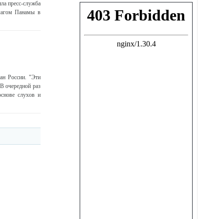
ила пресс-служба
лагом Панамы в
ан России. "Эти
"В очередной раз
основе слухов и