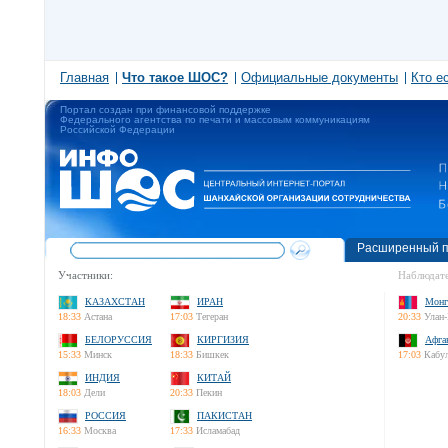
Главная
Что такое ШОС?
Официальные документы
Кто е
Портал создан при финансовой поддержке
Федерального агентства по печати и массовым коммуникациям
Российской Федерации
Расширенный п
Участники:
Наблюдате
КАЗАХСТАН
ИРАН
Монг
18:33
Астана
17:03
Тегеран
20:33
Улан-
БЕЛОРУССИЯ
КИРГИЗИЯ
Афга
15:33
Минск
18:33
Бишкек
17:03
Кабу
ИНДИЯ
КИТАЙ
18:03
Дели
20:33
Пекин
РОССИЯ
ПАКИСТАН
16:33
Москва
17:33
Исламабад