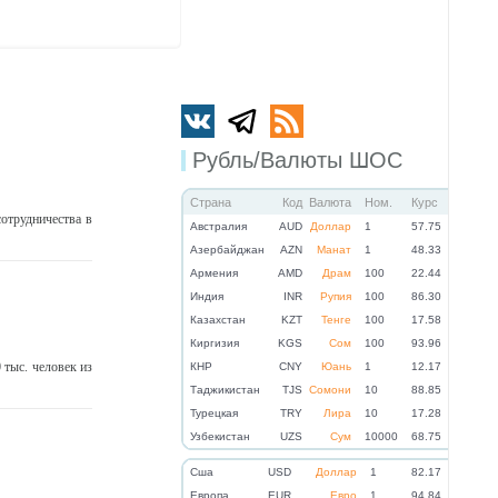
Рубль/Валюты ШОС
Страна
Код
Валюта
Ном.
Курс
отрудничества в
Австралия
AUD
Доллар
1
57.75
Азербайджан
AZN
Манат
1
48.33
Армения
AMD
Драм
100
22.44
Индия
INR
Рупия
100
86.30
Казахстан
KZT
Тенге
100
17.58
Киргизия
KGS
Сом
100
93.96
тыс. человек из
КНР
CNY
Юань
1
12.17
Таджикистан
TJS
Сомони
10
88.85
Турецкая
TRY
Лира
10
17.28
Узбекистан
UZS
Сум
10000
68.75
Cша
USD
Доллар
1
82.17
Eвропа
EUR
Евро
1
94.84